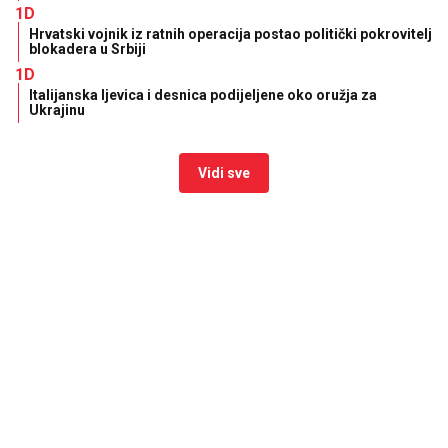
1D
Hrvatski vojnik iz ratnih operacija postao politički pokrovitelj
blokadera u Srbiji
1D
Italijanska ljevica i desnica podijeljene oko oružja za
Ukrajinu
Vidi sve