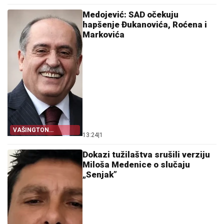
PRIJETNJI
Medojević: SAD očekuju
hapšenje Đukanovića, Roćena i
Markovića
VAŠINGTON
13:24
|
1
NEZADOVOLJAN
Dokazi tužilaštva srušili verziju
Miloša Medenice o slučaju
„Senjak”