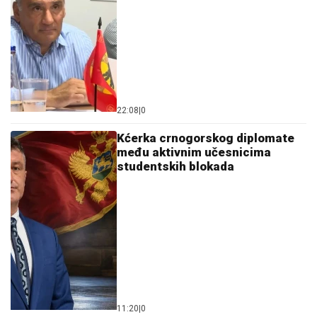
22:08
|
0
Kćerka crnogorskog diplomate
među aktivnim učesnicima
studentskih blokada
11:20
|
0