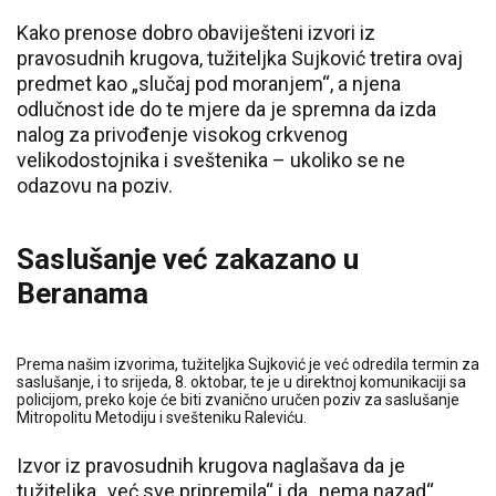
Kako prenose dobro obaviješteni izvori iz
pravosudnih krugova, tužiteljka Sujković tretira ovaj
predmet kao „slučaj pod moranjem“, a njena
odlučnost ide do te mjere da je spremna da izda
nalog za privođenje visokog crkvenog
velikodostojnika i sveštenika – ukoliko se ne
odazovu na poziv.
Saslušanje već zakazano u
Beranama
Prema našim izvorima, tužiteljka Sujković je već odredila termin za
saslušanje, i to srijeda, 8. oktobar, te je u direktnoj komunikaciji sa
policijom, preko koje će biti zvanično uručen poziv za saslušanje
Mitropolitu Metodiju i svešteniku Raleviću.
Izvor iz pravosudnih krugova naglašava da je
tužiteljka „već sve pripremila“ i da „nema nazad“.