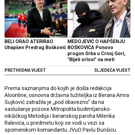
BELI ORAO ATERIRAO
MEDOJEVIĆ O HAPŠENJU
Uhapšen Predrag Bošković
BOŠKOVIĆA Ponovo
progon Srba u Crnoj Gori,
"Bijeli orlovi" na meti
PRETHODNA VIJEST
SLJEDEĆA VIJEST
Prema saznanjima do kojih je došla redakcija
Aloonline, osnovna državna tužiteljka iz Berana Amra
Sujković zatražila je „pod obavezno“ da na
saslušanje pozove Mitropolita budimljansko-
nikšićkog Metodija i beranskog paroha Milenka
Ralevića, u predmetu koji se vodi u vezi sa
spomenikom komandantu JVuO Pavlu Đurišiću.