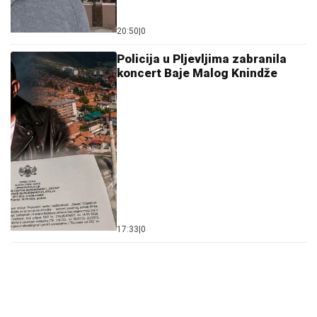
20:50
|
0
Policija u Pljevljima zabranila
koncert Baje Malog Knindže
17:33
|
0