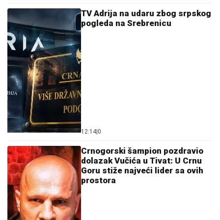
TV Adrija na udaru zbog srpskog
pogleda na Srebrenicu
12:14
|
0
Crnogorski šampion pozdravio
dolazak Vučića u Tivat: U Crnu
Goru stiže najveći lider sa ovih
prostora