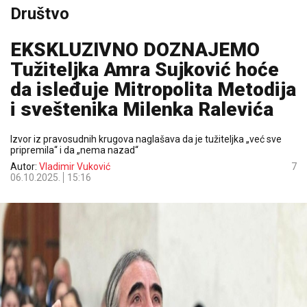
Društvo
EKSKLUZIVNO DOZNAJEMO
Tužiteljka Amra Sujković hoće
da isleđuje Mitropolita Metodija
i sveštenika Milenka Ralevića
Izvor iz pravosudnih krugova naglašava da je tužiteljka „već sve
pripremila“ i da „nema nazad“
Autor:
Vladimir Vuković
7
06.10.2025.
15:16