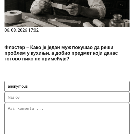
06. 08. 2026 17:02
Фластер – Како је један муж покушао да реши
проблем у кухињи, а добио предмет који данас
готово нико не примећује?