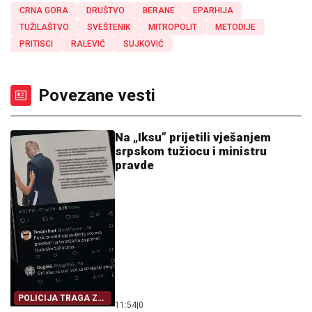
CRNA GORA
DRUŠTVO
BERANE
EPARHIJA
TUŽILAŠTVO
SVEŠTENIK
MITROPOLIT
METODIJE
PRITISCI
RALEVIĆ
SUJKOVIĆ
Povezane vesti
Na „Iksu” prijetili vješanjem
srpskom tužiocu i ministru
pravde
POLICIJA TRAGA ZA
11:54
|
0
AUTORIMA