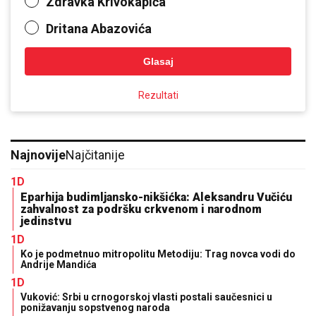
Zdravka Krivokapića
Dritana Abazovića
Glasaj
Rezultati
Najnovije
Najčitanije
1D
Eparhija budimljansko-nikšićka: Aleksandru Vučiću
zahvalnost za podršku crkvenom i narodnom
jedinstvu
1D
Ko je podmetnuo mitropolitu Metodiju: Trag novca vodi do
Andrije Mandića
1D
Vuković: Srbi u crnogorskoj vlasti postali saučesnici u
ponižavanju sopstvenog naroda