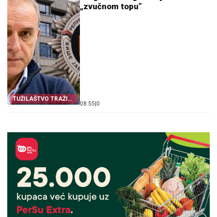
„zvučnom topu”
TUŽILAŠTVO TRAŽI
08:55
|
0
ODGOVORE