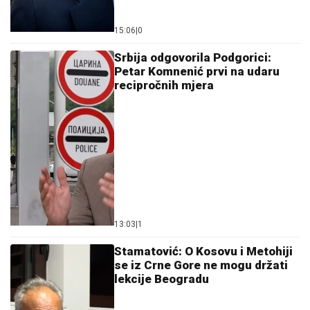
15:06
|
0
Srbija odgovorila Podgorici:
Petar Komnenić prvi na udaru
recipročnih mjera
13:03
|
1
Stamatović: O Kosovu i Metohiji
se iz Crne Gore ne mogu držati
lekcije Beogradu