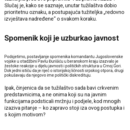
Slučaj je, kako se saznaje, unutar tužilaštva dobio
prioritetnu oznaku, a postupajuća tužiteljka „redovno
izvještava nadređene“ o svakom koraku.
Spomenik koji je uzburkao javnost
Podsjetimo, postavljanje spomenika komandantu Jugoslovenske
vojske u otadžbini Pavlu Đurišiću u beranskom kraju izazvalo je
žestoke reakcije u dijelu javnosti i političkih struktura u Crnoj Gori.
Dok jedni ističu da je riječ o istorijskoj ličnosti srpskog otpora, drugi
pokušavaju da njegovo ime politički diskredituju.
Ipak, činjenica da se tužilaštvo sada bavi crkvenim
predstavnicima, a ne onima koji su na javnim
funkcijama podsticali mržnju i podjele, kod mnogih
izaziva pitanje – ko zapravo stoji iza ovog postupka i
s kojim motivom?