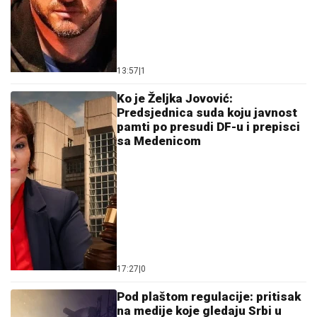
13:57
|
1
Ko je Željka Jovović:
Predsjednica suda koju javnost
pamti po presudi DF-u i prepisci
sa Medenicom
17:27
|
0
Pod plaštom regulacije: pritisak
na medije koje gledaju Srbi u