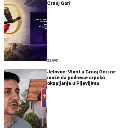
Crnoj Gori
23:09
|
1
Jelovac: Vlast u Crnoj Gori ne
može da podnese srpsko
okupljanje u Pljevljima