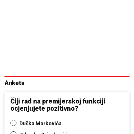
Anketa
Čiji rad na premijerskoj funkciji
ocjenjujete pozitivno?
Duška Markovića