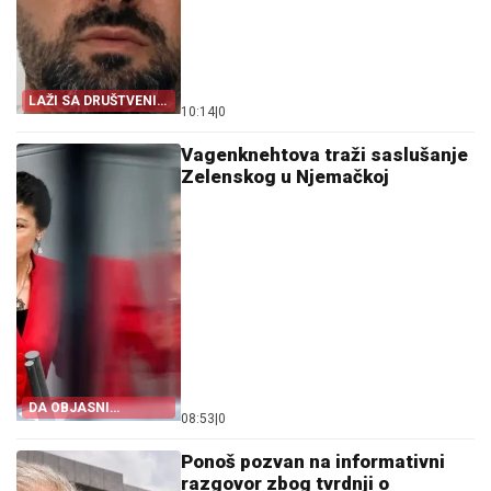
LAŽI SA DRUŠTVENIH
10:14
|
0
MREŽA
Vagenknehtova traži saslušanje
Zelenskog u Njemačkoj
DA OBJASNI
08:53
|
0
EKSPLOZIJE
Ponoš pozvan na informativni
razgovor zbog tvrdnji o