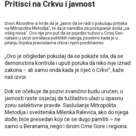
Pritisci na Crkvu i javnost
Izvori Aloonline-a tvrde da je „jasno da se radi o pokušaju pritiska
na Mitropolita Metodija“, te da je naredba za postupanje došla „sa
višeg nivoa“. Ovo nije prvi put da se pojedini tužioci u Crnoj Gori
nalaze u ulozi izvršilaca političkih naloga, posebno kada je u
pitanju Srpska pravoslavna crkva i njeni predstavnici.
„Ovo je očigledan pokušaj da se pokaže sila, da se
demonstrira kontrola i uputi poruka da niko nije iznad
zakona – ali samo onda kada je riječ o Crkvi“, kaže
naš izvor.
Dok se očekuje da pozivi zvanično budu uručen, u
javnosti raste osjećaj da tužilaštvo ulazi u opasnu
zonu selektivne pravde. Saslušanje Mitropolita
Metodija i sveštenika Milenka Ralevića, ako do njega
dođe, biće presedan koji će se dugo pamtiti – ne
samo u Beranama, nego i širom Crne Gore i regiona.