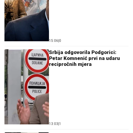
15:06
|
0
Srbija odgovorila Podgorici:
Petar Komnenić prvi na udaru
recipročnih mjera
13:03
|
1