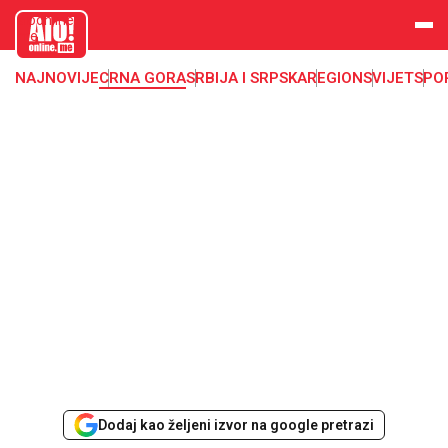
aloonline.
me
NAJNOVIJE
CRNA GORA
SRBIJA I SRPSKA
REGION
SVIJET
SPO
Dodaj kao željeni izvor na google pretrazi