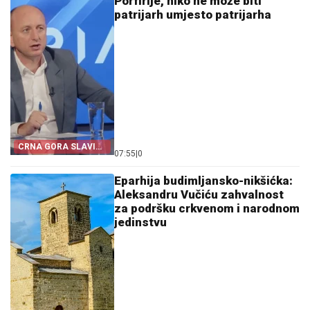
Porfirije, niko ne može biti
patrijarh umjesto patrijarha
CRNA GORA SLAVI
07:55
|
0
„OLUJU“
Eparhija budimljansko-nikšićka:
Aleksandru Vučiću zahvalnost
za podršku crkvenom i narodnom
jedinstvu