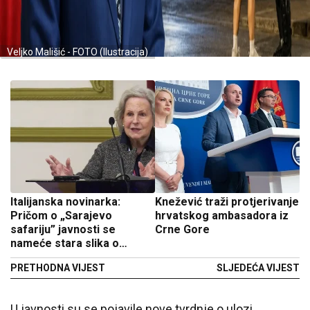
Veljko Mališić - FOTO (Ilustracija)
Italijanska novinarka:
Knežević traži protjerivanje
Pričom o „Sarajevo
hrvatskog ambasadora iz
safariju” javnosti se
Crne Gore
nameće stara slika o
Srbima
PRETHODNA VIJEST
SLJEDEĆA VIJEST
U javnosti su se pojavile nove tvrdnje o ulozi