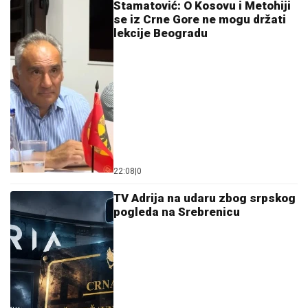
Stamatović: O Kosovu i Metohiji
se iz Crne Gore ne mogu držati
lekcije Beogradu
22:08
|
0
TV Adrija na udaru zbog srpskog
pogleda na Srebrenicu