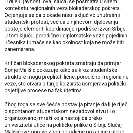
U dijelu javnosti ovaj slučaj se posmatra u širem
kontekstu regionalnih veza blokaderskog pokreta.
Ocjenjuje se da blokade nisu isključivo unutrašnji
studentski protest, već da u njihovom djelovanju
postoje elementi koordinacije i podrške izvan Srbije.
U tom ključu, porodične i diplomatske veze pojedinih
učesnika tumače se kao okolnost koja ne može biti
zanemarena.
Kritičari blokaderskog pokreta smatraju da primjer
Sonje Mališić pokazuje kako se kroz studentske
strukture mogu preplitati lične, porodične i regionalne
veze, što otvara pitanje ko zaista usmjerava politički
osjetljive procese na fakultetima.
Zbog toga se sve češće postavlja pitanje da li je riječ
o spontanom studentskom nezadovoljstvu ili o
organizovanoj mreži koja nastoji da preko
univerziteta utiče na političke prilike u Srbiji. Slučaj
Mališićeve, upravo zbog porodične pozadine i uloge