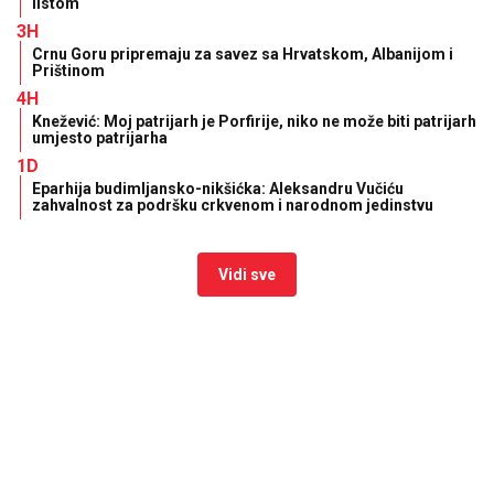
listom
3H
Crnu Goru pripremaju za savez sa Hrvatskom, Albanijom i
Prištinom
4H
Knežević: Moj patrijarh je Porfirije, niko ne može biti patrijarh
umjesto patrijarha
1D
Eparhija budimljansko-nikšićka: Aleksandru Vučiću
zahvalnost za podršku crkvenom i narodnom jedinstvu
Vidi sve