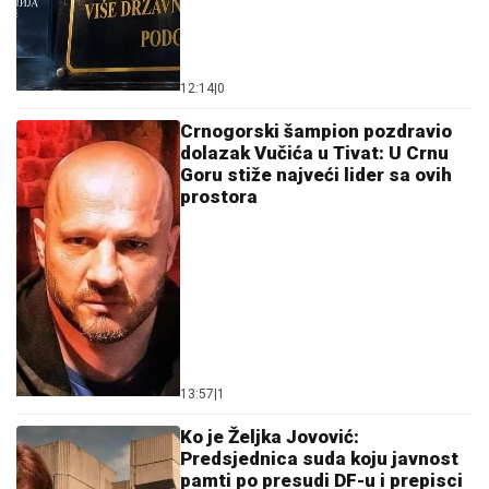
12:14
|
0
Crnogorski šampion pozdravio
dolazak Vučića u Tivat: U Crnu
Goru stiže najveći lider sa ovih
prostora
13:57
|
1
Ko je Željka Jovović:
Predsjednica suda koju javnost
pamti po presudi DF-u i prepisci