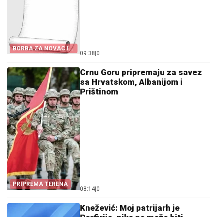
BORBA ZA NOVAC I
09:38
|
0
KANDIDATE
Crnu Goru pripremaju za savez
sa Hrvatskom, Albanijom i
Prištinom
PRIPREMA TERENA
08:14
|
0
Knežević: Moj patrijarh je