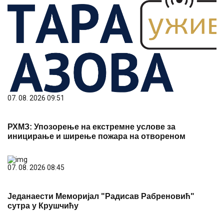
07. 08. 2026 09:51
РХМЗ: Упозорење на екстремне услове за
иницирање и ширење пожара на отвореном
07. 08. 2026 08:45
Једанаести Меморијал "Радисав Рабреновић"
сутра у Крушчићу