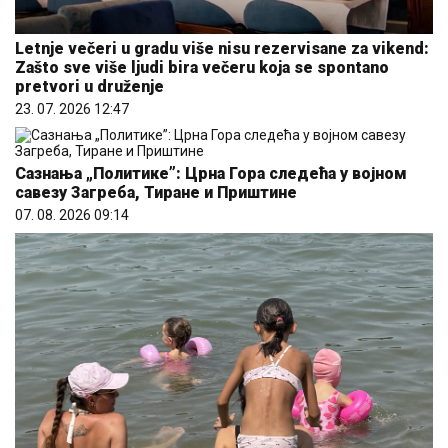
Letnje večeri u gradu više nisu rezervisane za vikend:
Zašto sve više ljudi bira večeru koja se spontano
pretvori u druženje
23. 07. 2026 12:47
Сазнања „Политике”: Црна Гора следећа у војном
савезу Загреба, Тиране и Приштине
07. 08. 2026 09:14