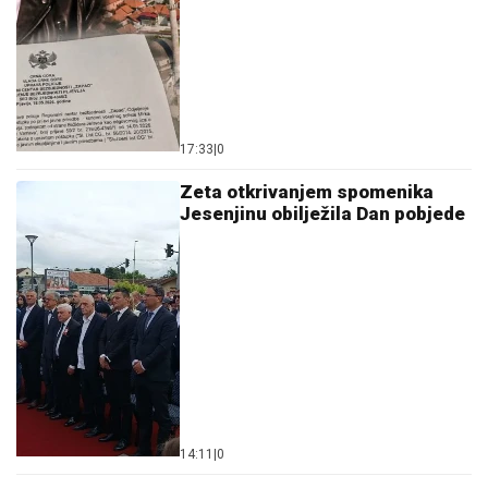
17:33
|
0
Zeta otkrivanjem spomenika
Jesenjinu obilježila Dan pobjede
14:11
|
0