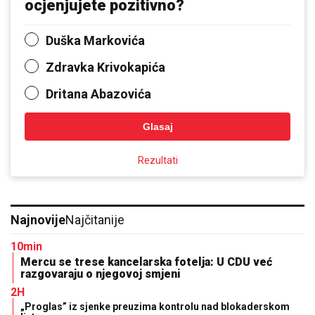
ocjenjujete pozitivno?
Duška Markovića
Zdravka Krivokapića
Dritana Abazovića
Glasaj
Rezultati
Najnovije
Najčitanije
10min
Mercu se trese kancelarska fotelja: U CDU već
razgovaraju o njegovoj smjeni
2H
„Proglas” iz sjenke preuzima kontrolu nad blokaderskom