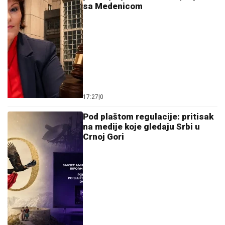
sa Medenicom
17:27
|
0
Pod plaštom regulacije: pritisak
na medije koje gledaju Srbi u
Crnoj Gori