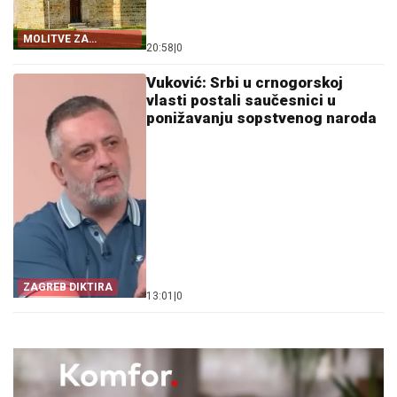
MOLITVE ZA
20:58
|
0
ZDRAVLJE I USPJEH
Vuković: Srbi u crnogorskoj
vlasti postali saučesnici u
ponižavanju sopstvenog naroda
ZAGREB DIKTIRA
13:01
|
0