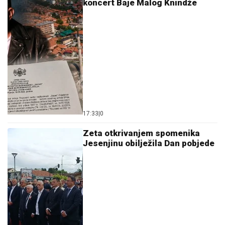
koncert Baje Malog Knindže
17:33
|
0
Zeta otkrivanjem spomenika
Jesenjinu obilježila Dan pobjede