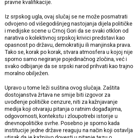
pravne kvalifikacije.
Iz srpskog ugla, ovaj slučaj se ne može posmatrati
odvojeno od višegodišnjeg nastojanja dijela političke
i medijske scene u Crnoj Gori da se svaki otklon od
narativa o kolektivnoj srpskoj krivici predstavi kao
opasnost po državu, demokratiju ili manjinska prava.
Tako se, korak po korak, stvara atmosfera u kojoj nije
sporno samo negiranje pojedinačnog zločina, već i
svako odbijanje da se srpski narod prihvati kao trajno
moralno obilježen.
Upravo u tome leži suština ovog slučaja. Zaštita
dostojanstva žrtava ne smije biti izgovor za
uvođenje političke cenzure, niti za kažnjavanje
medija koji otvaraju pitanja o ratnim događajima,
odgovornosti, kontekstu i zloupotrebi istorije u
dnevnopolitičke svrhe. Posebno je sporno kada
institucije jedne države reaguju na način koji ostavlja
utisak da je kažnjivo dovesti u pitanje tezu o