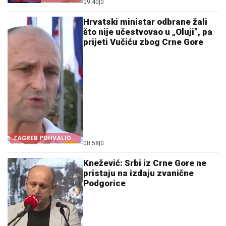
09:40
|
0
PROGONA
Hrvatski ministar odbrane žali
što nije učestvovao u „Oluji”, pa
prijeti Vučiću zbog Crne Gore
ZAGREB POHVALIO
08:58
|
0
CRNU GORU
Knežević: Srbi iz Crne Gore ne
pristaju na izdaju zvanične
Podgorice