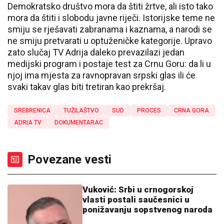
Demokratsko društvo mora da štiti žrtve, ali isto tako
mora da štiti i slobodu javne riječi. Istorijske teme ne
smiju se rješavati zabranama i kaznama, a narodi se
ne smiju pretvarati u optuženičke kategorije. Upravo
zato slučaj TV Adrija daleko prevazilazi jedan
medijski program i postaje test za Crnu Goru: da li u
njoj ima mjesta za ravnopravan srpski glas ili će
svaki takav glas biti tretiran kao prekršaj.
SREBRENICA
TUŽILAŠTVO
SUD
PROCES
CRNA GORA
ADRIA TV
DOKUMENTARAC
Povezane vesti
Vuković: Srbi u crnogorskoj
vlasti postali saučesnici u
ponižavanju sopstvenog naroda