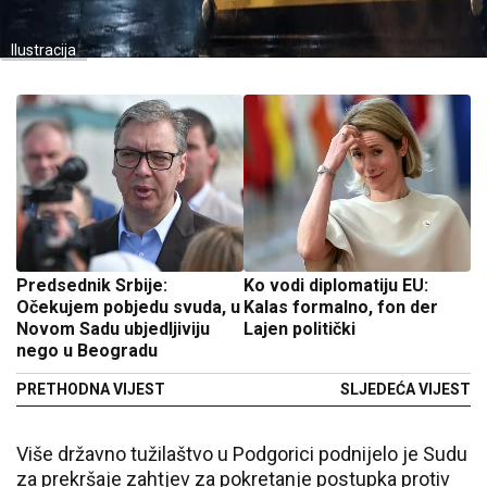
Ilustracija
Predsednik Srbije:
Ko vodi diplomatiju EU:
Očekujem pobjedu svuda, u
Kalas formalno, fon der
Novom Sadu ubjedljiviju
Lajen politički
nego u Beogradu
PRETHODNA VIJEST
SLJEDEĆA VIJEST
Više državno tužilaštvo u Podgorici podnijelo je Sudu
za prekršaje zahtjev za pokretanje postupka protiv