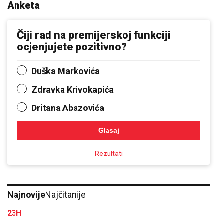
Anketa
Čiji rad na premijerskoj funkciji
ocjenjujete pozitivno?
Duška Markovića
Zdravka Krivokapića
Dritana Abazovića
Glasaj
Rezultati
Najnovije
Najčitanije
23H