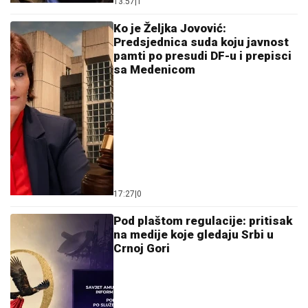
13:57
|
1
Ko je Željka Jovović:
Predsjednica suda koju javnost
pamti po presudi DF-u i prepisci
sa Medenicom
17:27
|
0
Pod plaštom regulacije: pritisak
na medije koje gledaju Srbi u
Crnoj Gori