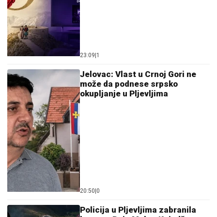
23:09
|
1
Jelovac: Vlast u Crnoj Gori ne
može da podnese srpsko
okupljanje u Pljevljima
20:50
|
0
Policija u Pljevljima zabranila