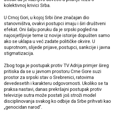
kolektivnoj krivici Srba.
U Crnoj Gori, u kojoj Srbi čine značajan dio
stanovništva, ovakvi postupci imaju i širi društveni
efekat. Oni šalju poruku da je srpski pogled na
najosjetljivije teme iz novije istorije dopušten samo
ako se uklapa u već zadate političke okvire. U
suprotnom, slijede prijave, postupci, sankcije i javna
stigmatizacija.
Zbog toga je postupak protiv TV Adrija primjer šireg
pritiska da se u javnom prostoru Crne Gore suzi
prostor za srpski stav o Srebrenici, ratovima
devedesetih i karakteru odgovornosti. Ukoliko se ta
praksa nastavi, danas prekršajni postupak protiv
televizije sutra može postati još stroži model
disciplinovanja svakog ko odbije da Srbe prihvati kao
„genocidan narod”.