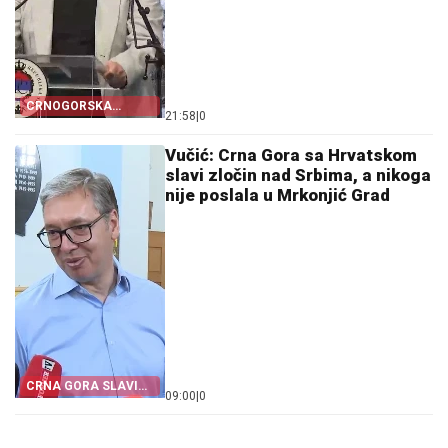
CRNOGORSKA
21:58
|
0
ZASTAVA PORED
ŠAHOVNICE
Vučić: Crna Gora sa Hrvatskom
slavi zločin nad Srbima, a nikoga
nije poslala u Mrkonjić Grad
CRNA GORA SLAVI
09:00
|
0
„OLUJU”