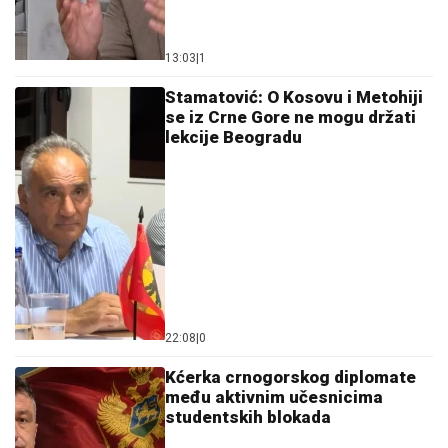
13:03
|
1
Stamatović: O Kosovu i Metohiji
se iz Crne Gore ne mogu držati
lekcije Beogradu
22:08
|
0
Kćerka crnogorskog diplomate
među aktivnim učesnicima
studentskih blokada