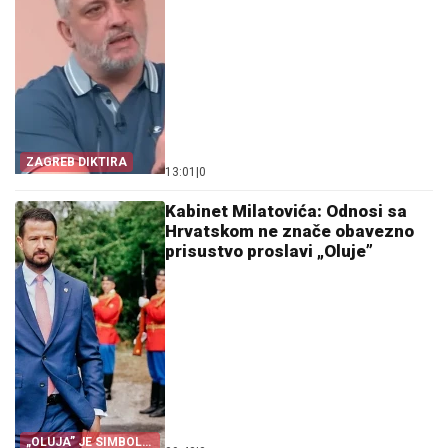
ZAGREB DIKTIRA
13:01
|
0
Kabinet Milatovića: Odnosi sa
Hrvatskom ne znače obavezno
prisustvo proslavi „Oluje”
„OLUJA” JE SIMBOL