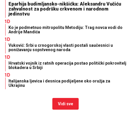
Eparhija budimljansko-nikšićka: Aleksandru Vučiću
zahvalnost za podršku crkvenom i narodnom
jedinstvu
1D
Ko je podmetnuo mitropolitu Metodiju: Trag novca vodi do
Andrije Mandića
1D
Vuković: Srbi u crnogorskoj vlasti postali saučesnici u
ponižavanju sopstvenog naroda
1D
Hrvatski vojnik iz ratnih operacija postao politički pokrovitelj
blokadera u Srbiji
1D
Italijanska ljevica i desnica podijeljene oko oružja za
Ukrajinu
Vidi sve