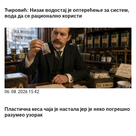
Ћировић: Низак водостај је оптерећење за систем,
вода да се рационално користи
06. 08. 2026 15:42
Пластична кеса чаја је настала јер је неко погрешно
разумео узорак