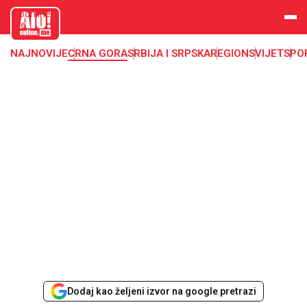
aloonline.
me
NAJNOVIJE
CRNA GORA
SRBIJA I SRPSKA
REGION
SVIJET
SPO
Dodaj kao željeni izvor na google pretrazi