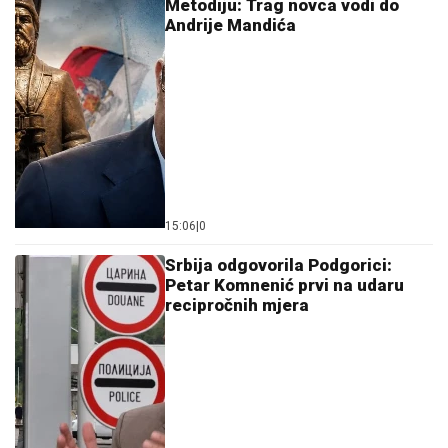
Metodiju: Trag novca vodi do
Andrije Mandića
15:06
|
0
Srbija odgovorila Podgorici:
Petar Komnenić prvi na udaru
recipročnih mjera