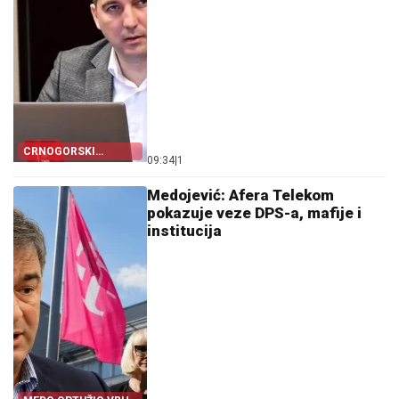
CRNOGORSKI
09:34
|
1
MARKETING
Medojević: Afera Telekom
pokazuje veze DPS-a, mafije i
institucija