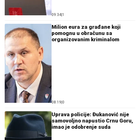
09:34
|
1
Milion eura za građane koji
pomognu u obračunu sa
organizovanim kriminalom
08:19
|
0
Uprava policije: Đukanović nije
samovoljno napustio Crnu Goru,
imao je odobrenje suda