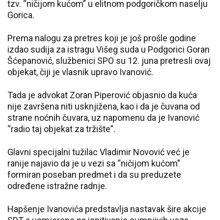
tzv. “ničijom kućom” u elitnom podgoričkom naselju
Gorica.
Prema nalogu za pretres koji je još prošle godine
izdao sudija za istragu Višeg suda u Podgorici Goran
Šćepanović, službenici SPO su 12. juna pretresli ovaj
objekat, čiji je vlasnik upravo Ivanović.
Tada je advokat Zoran Piperović objasnio da kuća
nije završena niti usknjižena, kao i da je čuvana od
strane noćnih čuvara, uz napomenu da je Ivanović
“radio taj objekat za tržište”.
Glavni specijalni tužilac Vladimir Novović već je
ranije najavio da je u vezi sa “ničijom kućom”
formiran poseban predmet i da su preduzete
određene istražne radnje.
Hapšenje Ivanovića predstavlja nastavak šire akcije