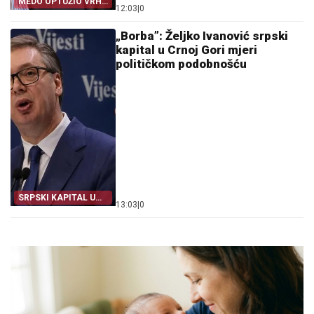
MEDO OPTUŽIO VRH
12:03
|
0
TUŽILAŠTVA
„Borba”: Željko Ivanović srpski
kapital u Crnoj Gori mjeri
političkom podobnošću
SRPSKI KAPITAL U
13:03
|
0
CRNOJ GORI