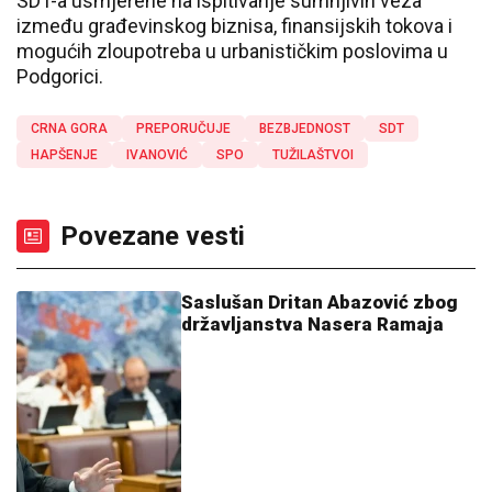
SDT-a usmjerene na ispitivanje sumnjivih veza
između građevinskog biznisa, finansijskih tokova i
mogućih zloupotreba u urbanističkim poslovima u
Podgorici.
CRNA GORA
PREPORUČUJE
BEZBJEDNOST
SDT
HAPŠENJE
IVANOVIĆ
SPO
TUŽILAŠTVOI
Povezane vesti
Saslušan Dritan Abazović zbog
državljanstva Nasera Ramaja