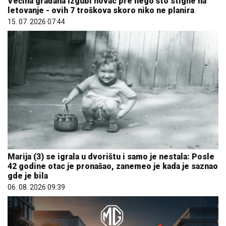
Većina građana izgubi novac pre nego što stigne na
letovanje - ovih 7 troškova skoro niko ne planira
15. 07. 2026 07:44
Marija (3) se igrala u dvorištu i samo je nestala: Posle
42 godine otac je pronašao, zanemeo je kada je saznao
gde je bila
06. 08. 2026 09:39