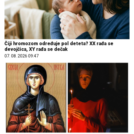
Čiji hromozom određuje pol deteta? XX rađa se
devojčica, XY rađa se dečak
07. 08. 2026 09:47