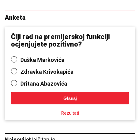
Anketa
Čiji rad na premijerskoj funkciji
ocjenjujete pozitivno?
Duška Markovića
Zdravka Krivokapića
Dritana Abazovića
Glasaj
Rezultati
Najnovije
Najčitanije