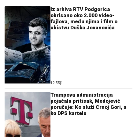
Iz arhiva RTV Podgorica
obrisano oko 2.000 video-
fajlova, među njima i film o
ubistvu Duška Jovanovića
12:55
|
1
Trampova administracija
pojačala pritisak, Medojević
poručuje: Ko služi Crnoj Gori, a
ko DPS kartelu