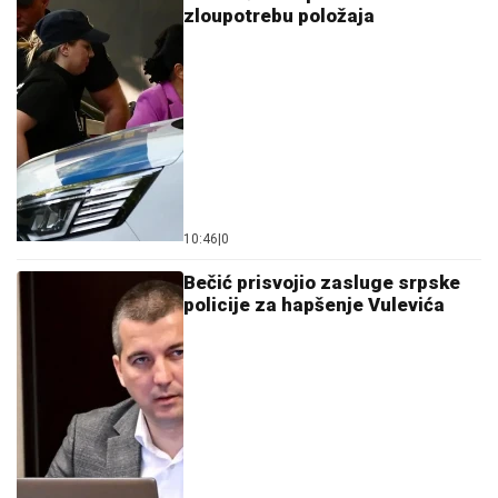
zloupotrebu položaja
10:46
|
0
Bečić prisvojio zasluge srpske
policije za hapšenje Vulevića