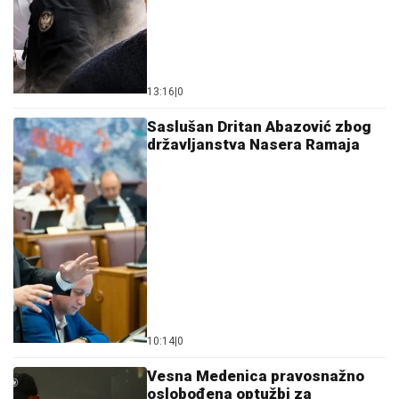
13:16
|
0
Saslušan Dritan Abazović zbog
državljanstva Nasera Ramaja
10:14
|
0
Vesna Medenica pravosnažno
oslobođena optužbi za