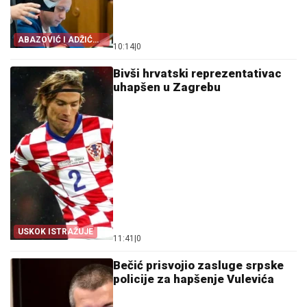
ABAZOVIĆ I ADŽIĆ
10:14
|
0
DALI IZJAVE
Bivši hrvatski reprezentativac
uhapšen u Zagrebu
USKOK ISTRAŽUJE
11:41
|
0
Bečić prisvojio zasluge srpske
policije za hapšenje Vulevića