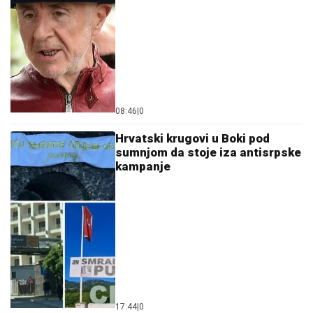
08:46
|
0
Hrvatski krugovi u Boki pod
sumnjom da stoje iza antisrpske
kampanje
17:44
|
0