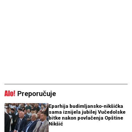
Preporučuje
Eparhija budimljansko-nikšićka
sama iznijela jubilej Vučedolske
bitke nakon povlačenja Opštine
Nikšić