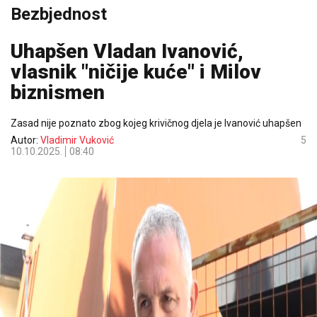
Bezbjednost
Uhapšen Vladan Ivanović,
vlasnik "ničije kuće" i Milov
biznismen
Zasad nije poznato zbog kojeg krivičnog djela je Ivanović uhapšen
Autor:
Vladimir Vuković
5
10.10.2025.
08:40