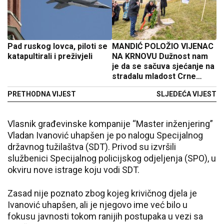
Pad ruskog lovca, piloti se
MANDIĆ POLOŽIO VIJENAC
katapultirali i preživjeli
NA KRNOVU Dužnost nam
je da se sačuva sjećanje na
stradalu mladost Crne
Gore
PRETHODNA VIJEST
SLJEDEĆA VIJEST
Vlasnik građevinske kompanije “Master inženjering”
Vladan Ivanović uhapšen je po nalogu Specijalnog
državnog tužilaštva (SDT). Privod su izvršili
službenici Specijalnog policijskog odjeljenja (SPO), u
okviru nove istrage koju vodi SDT.
Zasad nije poznato zbog kojeg krivičnog djela je
Ivanović uhapšen, ali je njegovo ime već bilo u
fokusu javnosti tokom ranijih postupaka u vezi sa