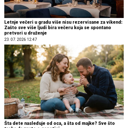
Letnje večeri u gradu više nisu rezervisane za vikend:
Zašto sve više ljudi bira večeru koja se spontano
pretvori u druženje
23. 07. 2026 12:47
Šta dete nasleđuje od oca, a šta od majke? Sve što