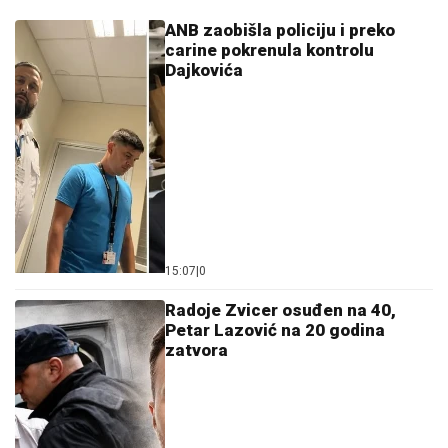
ANB zaobišla policiju i preko
carine pokrenula kontrolu
Dajkovića
15:07
|
0
Radoje Zvicer osuđen na 40,
Petar Lazović na 20 godina
zatvora