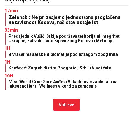
17min
Zelenski: Ne priznajemo jednostrano proglašenu
nezavisnost Kosova, naš stav ostaje isti
33min
Predsjednik Vučić: Srbija podržava teritorijalni integritet
Ukrajine, zahvalni smo Kijevu zbog Kosova i Metohije
1H
Bivši šef mađarske diplomatije pod istragom zbog mita
1H
Knežević: Zagreb diktira Podgorici, Srbi u Vladi ćute
16H
Miss World Crne Gore Anđela Vukadinović zablistala na
luksuznoj jahti: Wellness vikend za pamćenje
Vidi sve