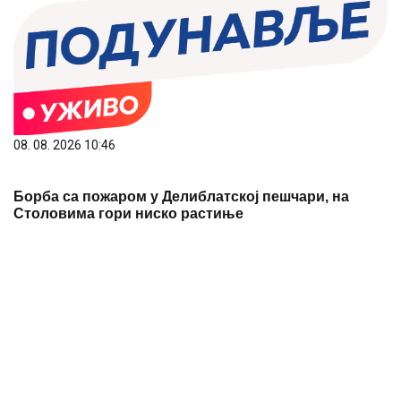
08. 08. 2026 10:46
Борба са пожаром у Делиблатској пешчари, на
Столовима гори ниско растиње