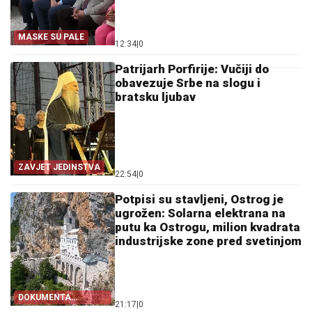
MASKE SU PALE
12:34
|
0
Patrijarh Porfirije: Vučiji do
obavezuje Srbe na slogu i
bratsku ljubav
ZAVJET JEDINSTVA
22:54
|
0
Potpisi su stavljeni, Ostrog je
ugrožen: Solarna elektrana na
putu ka Ostrogu, milion kvadrata
industrijske zone pred svetinjom
DOKUMENTA
21:17
|
0
OTKRIVAJU