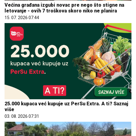
Većina građana izgubi novac pre nego što stigne na
letovanje - ovih 7 troškova skoro niko ne planira
15. 07. 2026 07:44
25.000 kupaca već kupuje uz PerSu Extra. A ti? Saznaj
više
03. 08. 2026 07:31