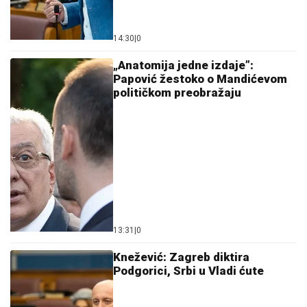
14:30
|
0
„Anatomija jedne izdaje”:
Papović žestoko o Mandićevom
političkom preobražaju
13:31
|
0
Knežević: Zagreb diktira
Podgorici, Srbi u Vladi ćute