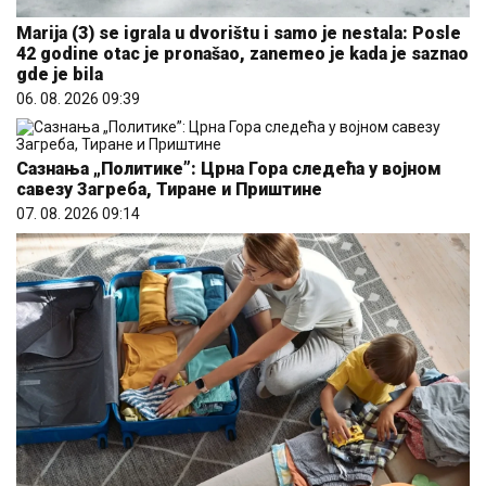
Marija (3) se igrala u dvorištu i samo je nestala: Posle
42 godine otac je pronašao, zanemeo je kada je saznao
gde je bila
06. 08. 2026 09:39
Сазнања „Политике”: Црна Гора следећа у војном
савезу Загреба, Тиране и Приштине
07. 08. 2026 09:14