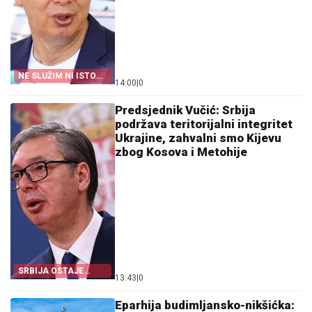
NE SLUŽIM NI ISTOKU
14:00
|
0
NI ZAPADU
Predsjednik Vučić: Srbija
podržava teritorijalni integritet
Ukrajine, zahvalni smo Kijevu
zbog Kosova i Metohije
SRBIJA OSTAJE
13:43
|
0
DOSLJEDNA POVELJI
UN
Eparhija budimljansko-nikšićka: