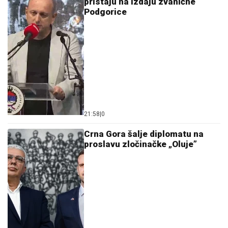
pristaju na izdaju zvanične
Podgorice
21:58
|
0
Crna Gora šalje diplomatu na
proslavu zločinačke „Oluje”