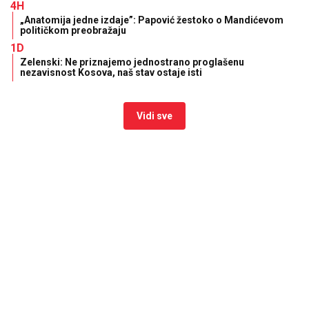
4H
„Anatomija jedne izdaje”: Papović žestoko o Mandićevom
političkom preobražaju
1D
Zelenski: Ne priznajemo jednostrano proglašenu
nezavisnost Kosova, naš stav ostaje isti
Vidi sve