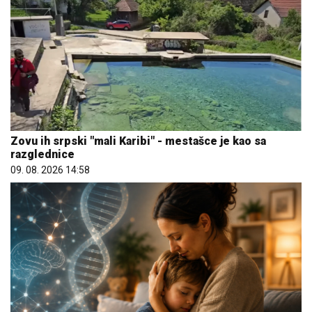
Zovu ih srpski "mali Karibi" - mestašce je kao sa
razglednice
09. 08. 2026 14:58