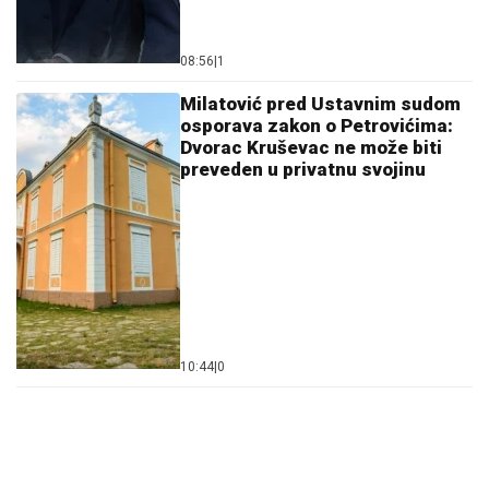
08:56
|
1
Milatović pred Ustavnim sudom
osporava zakon o Petrovićima:
Dvorac Kruševac ne može biti
preveden u privatnu svojinu
10:44
|
0