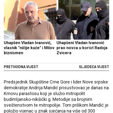
Uhapšen Vladan Ivanović,
Uhapšeni Vladan Ivanović
vlasnik "ničije kuće" i Milov
prao novca u korist Radoja
biznismen
Zvicera
PRETHODNA VIJEST
SLJEDEĆA VIJEST
Predsjednik Skupštine Crne Gore i lider Nove srpske
demokratije Andrija Mandić prisustvovao je danas na
Krnovu parastosu koji je služio mitropolit
budimljansko-nikšićki g. Metodije sa brojnim
sveštenstvom te mitropolije. Tom prilikom Mandić je
položio vijenac u znak sjećanja na više od 300