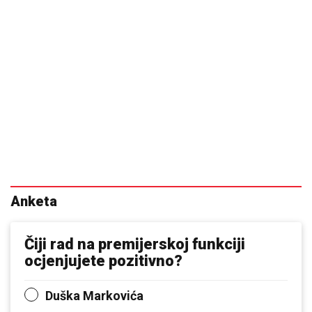
Anketa
Čiji rad na premijerskoj funkciji
ocjenjujete pozitivno?
Duška Markovića