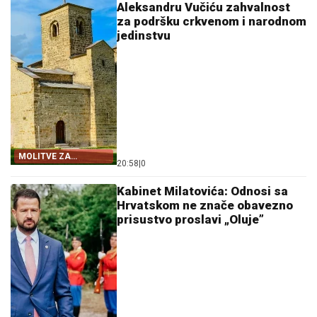
Aleksandru Vučiću zahvalnost
za podršku crkvenom i narodnom
jedinstvu
MOLITVE ZA
20:58
|
0
ZDRAVLJE I USPJEH
Kabinet Milatovića: Odnosi sa
Hrvatskom ne znače obavezno
prisustvo proslavi „Oluje”