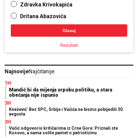
Zdravka Krivokapića
Dritana Abazovića
Glasaj
Rezultati
Najnovije
Najčitanije
1H
Mandić bi da mijenja srpsku politiku, a stara
obećanja nije ispunio
3H
Knežević: Bez SPC, Srbije i Vučića ne bismo pobijedili 30.
avgusta
3H
Vučić odgovorio kritičarima iz Crne Gore: Priznali ste
Kosovo, a nama solite pamet o patriotizmu