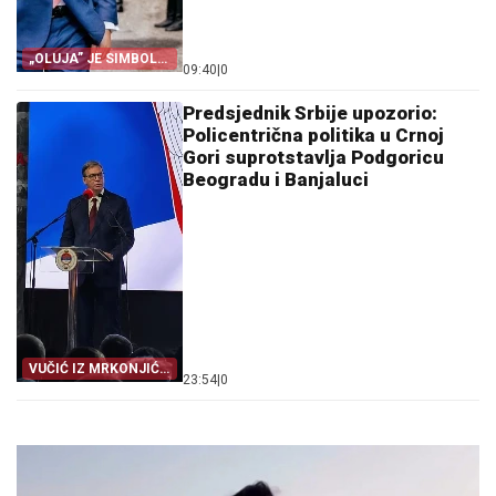
„OLUJA” JE SIMBOL
09:40
|
0
PROGONA
Predsjednik Srbije upozorio:
Policentrična politika u Crnoj
Gori suprotstavlja Podgoricu
Beogradu i Banjaluci
VUČIĆ IZ MRKONJIĆ
23:54
|
0
GRADA