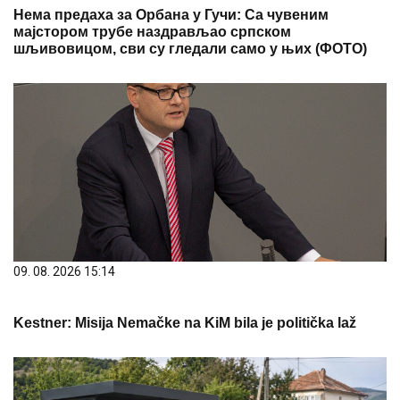
Нема предаха за Орбана у Гучи: Са чувеним
мајстором трубе наздрављао српском
шљивовицом, сви су гледали само у њих (ФОТО)
09. 08. 2026 15:14
Kestner: Misija Nemačke na KiM bila je politička laž