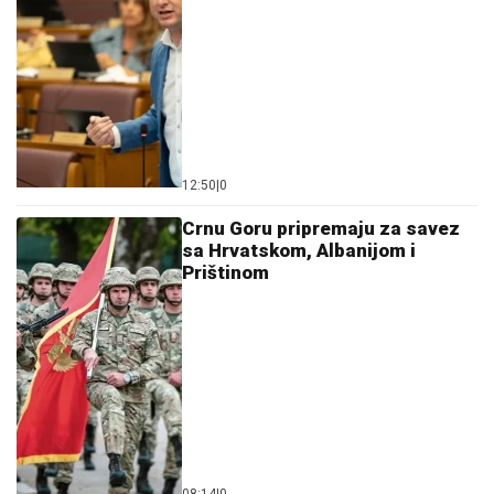
12:50
|
0
Crnu Goru pripremaju za savez
sa Hrvatskom, Albanijom i
Prištinom