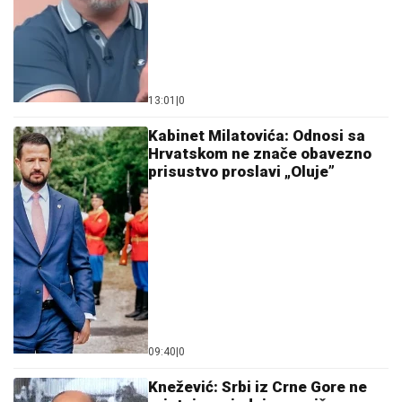
13:01
|
0
Kabinet Milatovića: Odnosi sa
Hrvatskom ne znače obavezno
prisustvo proslavi „Oluje”
09:40
|
0
Knežević: Srbi iz Crne Gore ne