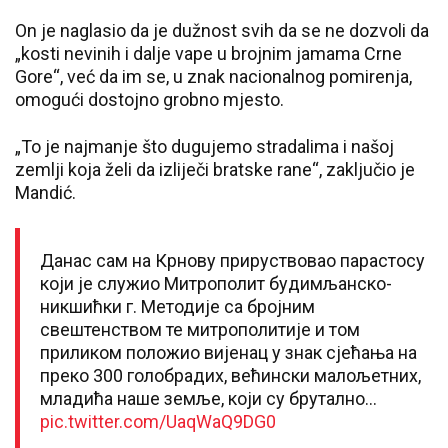
On je naglasio da je dužnost svih da se ne dozvoli da
„kosti nevinih i dalje vape u brojnim jamama Crne
Gore“, već da im se, u znak nacionalnog pomirenja,
omogući dostojno grobno mjesto.
„To je najmanje što dugujemo stradalima i našoj
zemlji koja želi da izliječi bratske rane“, zaključio je
Mandić.
Данас сам на Крнову прируствовао парастосу
који је служио Митрополит будимљанско-
никшићки г. Методије са бројним
свештенством те митрополитије и том
приликом положио вијенац у знак сјећања на
преко 300 голобрадих, већински малољетних,
младића наше земље, који су брутално…
pic.twitter.com/UaqWaQ9DG0