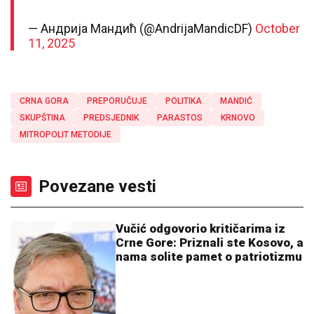
— Андрија Мандић (@AndrijaMandicDF)
October
11, 2025
CRNA GORA
PREPORUČUJE
POLITIKA
MANDIĆ
SKUPŠTINA
PREDSJEDNIK
PARASTOS
KRNOVO
MITROPOLIT METODIJE
Povezane vesti
Vučić odgovorio kritičarima iz
Crne Gore: Priznali ste Kosovo, a
nama solite pamet o patriotizmu