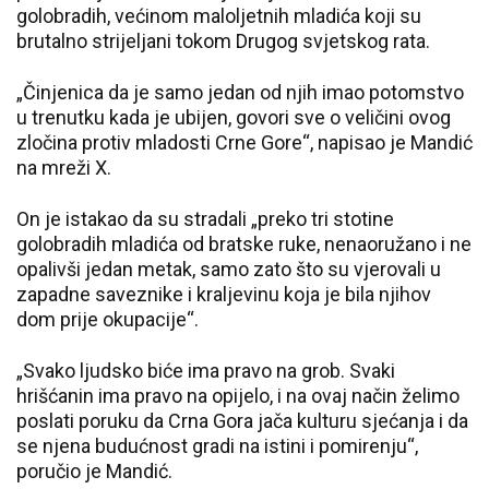
golobradih, većinom maloljetnih mladića koji su
brutalno strijeljani tokom Drugog svjetskog rata.
„Činjenica da je samo jedan od njih imao potomstvo
u trenutku kada je ubijen, govori sve o veličini ovog
zločina protiv mladosti Crne Gore“, napisao je Mandić
na mreži X.
On je istakao da su stradali „preko tri stotine
golobradih mladića od bratske ruke, nenaoružano i ne
opalivši jedan metak, samo zato što su vjerovali u
zapadne saveznike i kraljevinu koja je bila njihov
dom prije okupacije“.
„Svako ljudsko biće ima pravo na grob. Svaki
hrišćanin ima pravo na opijelo, i na ovaj način želimo
poslati poruku da Crna Gora jača kulturu sjećanja i da
se njena budućnost gradi na istini i pomirenju“,
poručio je Mandić.