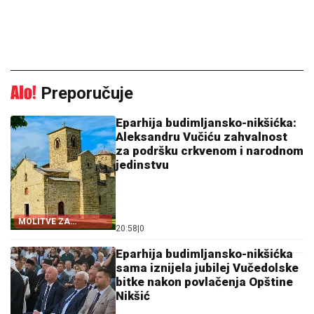
Preporučuje
Eparhija budimljansko-nikšićka:
Aleksandru Vučiću zahvalnost
za podršku crkvenom i narodnom
jedinstvu
MOLITVE ZA
20:58
|
0
ZDRAVLJE I USPJEH
Eparhija budimljansko-nikšićka
sama iznijela jubilej Vučedolske
bitke nakon povlačenja Opštine
Nikšić