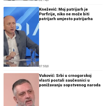
08:14
|
0
Knežević: Moj patrijarh je
Porfirije, niko ne može biti
patrijarh umjesto patrijarha
07:55
|
0
Vuković: Srbi u crnogorskoj
vlasti postali saučesnici u
ponižavanju sopstvenog naroda