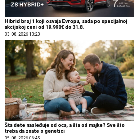
Hibrid broj 1 koji osvaja Evropu, sada po specijalnoj
akcijskoj ceni od 19.990€ do 31.8.
03. 08. 2026 13:23
Šta dete nasleđuje od oca, a šta od majke? Sve što
treba da znate o genetici
05. 08. 2026 06:45