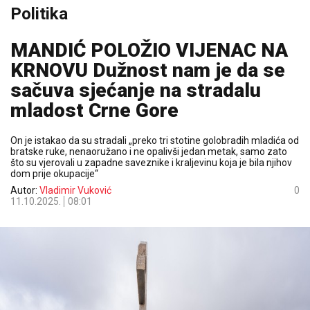
Politika
MANDIĆ POLOŽIO VIJENAC NA
KRNOVU Dužnost nam je da se
sačuva sjećanje na stradalu
mladost Crne Gore
On je istakao da su stradali „preko tri stotine golobradih mladića od
bratske ruke, nenaoružano i ne opalivši jedan metak, samo zato
što su vjerovali u zapadne saveznike i kraljevinu koja je bila njihov
dom prije okupacije“
Autor:
Vladimir Vuković
0
11.10.2025.
08:01