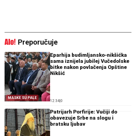
Preporučuje
Eparhija budimljansko-nikšićka
sama iznijela jubilej Vučedolske
bitke nakon povlačenja Opštine
Nikšić
MASKE SU PALE
12:34
|
0
Patrijarh Porfirije: Vučiji do
obavezuje Srbe na slogu i
bratsku ljubav