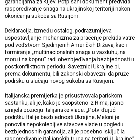
garancijama za Kijev. Potpisani dokument predviđa
raspoređivanje snaga na ukrajinskoj teritoriji nakon
okončanja sukoba sa Rusijom.
Deklaracija, između ostalog, podrazumijeva
uspostavljanje mehanizma za praćenje prekida vatre
pod vođstvom Sjedinjenih Američkih Država, kao i
formiranje „multinacionalnih snaga u vazduhu, na
moru i na kopnu“ radi obezbjeđivanja bezbjednosti u
postkonfliktnom periodu. Saveznici Ukrajine bi,
prema dokumentu, bili zakonski obavezni da pruže
podršku u slučaju novog sukoba sa Rusijom.
Italijanska premijerka je prisustvovala pariskom
sastanku, ali je, kako je saopšteno iz Rima, jasno
iznijela poziciju italijanske vlade. „Potvrđujući
podršku Italije bezbjednosti Ukrajine, Meloni je
ponovila nepokolebljive stavove vlade u pogledu
bezbjednosnih garancija, ali je posebno isključila
raspoređivanje italijanskih trupa na teritoriji Ukrajine“,