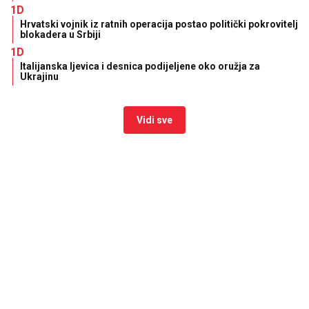
1D
Hrvatski vojnik iz ratnih operacija postao politički pokrovitelj
blokadera u Srbiji
1D
Italijanska ljevica i desnica podijeljene oko oružja za
Ukrajinu
Vidi sve