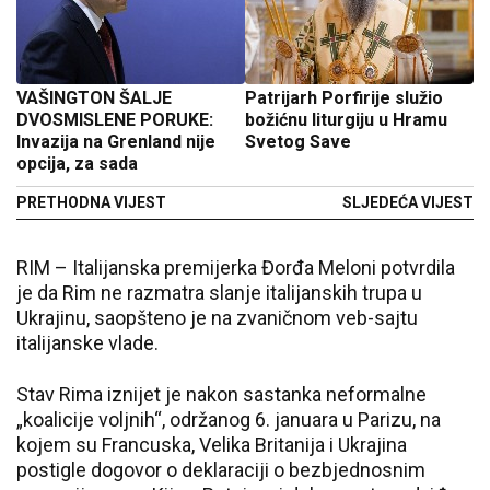
VAŠINGTON ŠALЈE
Patrijarh Porfirije služio
DVOSMISLENE PORUKE:
božićnu liturgiju u Hramu
Invazija na Grenland nije
Svetog Save
opcija, za sada
PRETHODNA VIJEST
SLJEDEĆA VIJEST
RIM – Italijanska premijerka Đorđa Meloni potvrdila
je da Rim ne razmatra slanje italijanskih trupa u
Ukrajinu, saopšteno je na zvaničnom veb-sajtu
italijanske vlade.
Stav Rima iznijet je nakon sastanka neformalne
„koalicije voljnih“, održanog 6. januara u Parizu, na
kojem su Francuska, Velika Britanija i Ukrajina
postigle dogovor o deklaraciji o bezbjednosnim