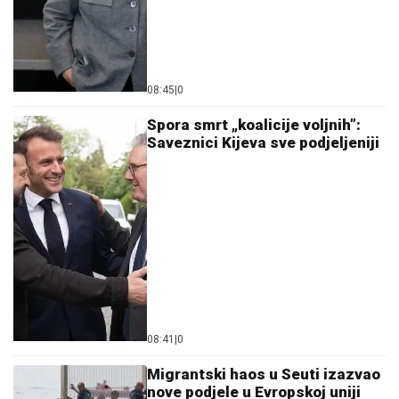
08:45
|
0
Spora smrt „koalicije voljnih”:
Saveznici Kijeva sve podjeljeniji
08:41
|
0
Migrantski haos u Seuti izazvao
nove podjele u Evropskoj uniji