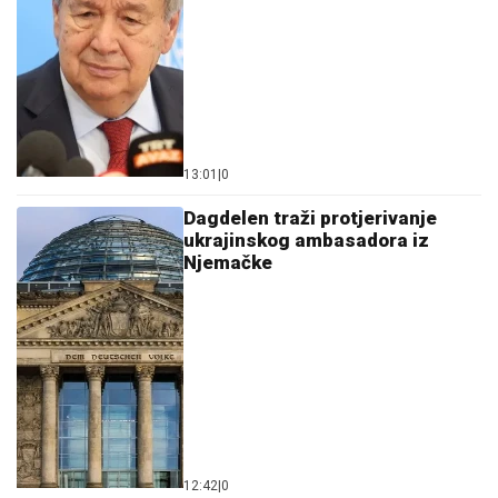
13:01
|
0
Dagdelen traži protjerivanje
ukrajinskog ambasadora iz
Njemačke
12:42
|
0