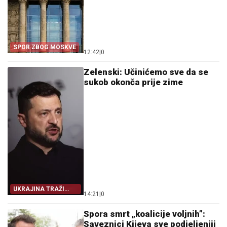
SPOR ZBOG MOSKVE
12:42
|
0
Zelenski: Učinićemo sve da se
sukob okonča prije zime
UKRAJINA TRAŽI
14:21
|
0
IZLAZ
Spora smrt „koalicije voljnih”:
Saveznici Kijeva sve podjeljeniji