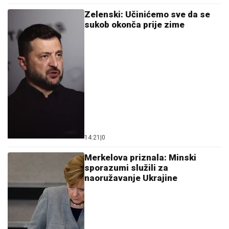
Zelenski: Učinićemo sve da se
sukob okonča prije zime
14:21
|
0
Merkelova priznala: Minski
sporazumi služili za
naoružavanje Ukrajine