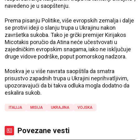
navedeno je u saopštenju.
Prema pisanju Politike, više evropskih zemalja i dalje
se protivi ideji o slanju trupa u Ukrajinu nakon
završetka sukoba. Tako je grčki premijer Kirijakos
Micotakis poručio da Atina neće učestvovati u
zajedničkim evropskim snagama, iako ne isključuje
druge vidove podrške, poput pomorskog nadzora.
Moskva je u više navrata saopštila da smatra
prisustvo zapadnih trupa u Ukrajini neprihvatljivim,
upozoravajući da bi takva odluka mogla dodatno da
eskalira sukob.
ITALIJA
MISIJA
UKRAJINA
VOJSKA
Povezane vesti