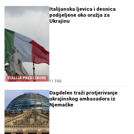
Italijanska ljevica i desnica
podijeljene oko oružja za
Ukrajinu
ITALIJA PRED IZBORE
11:33
|
0
Dagdelen traži protjerivanje
ukrajinskog ambasadora iz
Njemačke