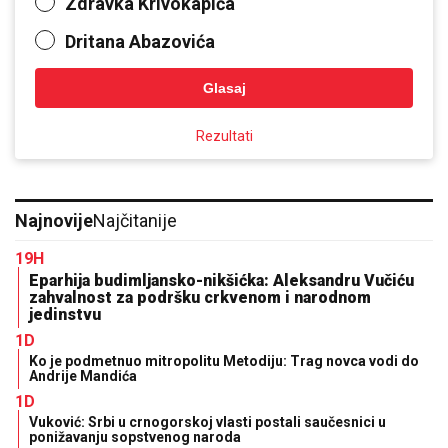
Zdravka Krivokapića
Dritana Abazovića
Glasaj
Rezultati
Najnovije
Najčitanije
19H
Eparhija budimljansko-nikšićka: Aleksandru Vučiću
zahvalnost za podršku crkvenom i narodnom
jedinstvu
1D
Ko je podmetnuo mitropolitu Metodiju: Trag novca vodi do
Andrije Mandića
1D
Vuković: Srbi u crnogorskoj vlasti postali saučesnici u
ponižavanju sopstvenog naroda