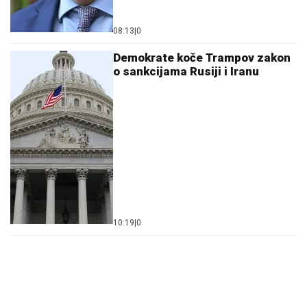
08:13
|
0
Demokrate koče Trampov zakon
o sankcijama Rusiji i Iranu
10:19
|
0