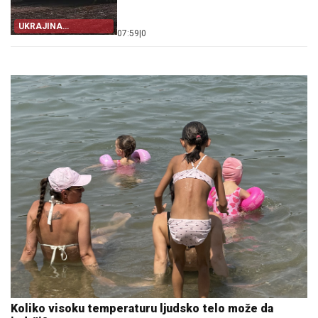
UKRAJINA
07:59
|
0
STRAHUJE
Koliko visoku temperaturu ljudsko telo može da