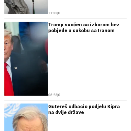
11:33
|
0
Tramp suočen sa izborom bez
pobjede u sukobu sa Iranom
08:23
|
0
Gutereš odbacio podjelu Kipra
na dvije države