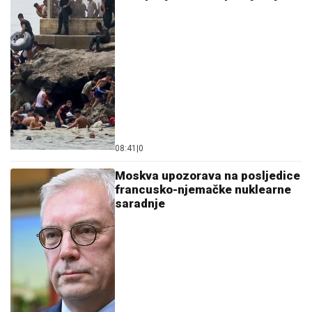
08:41
|
0
Moskva upozorava na posljedice
francusko-njemačke nuklearne
saradnje