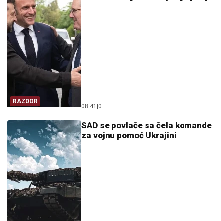
RAZDOR
08:41
|
0
SAD se povlače sa čela komande
za vojnu pomoć Ukrajini