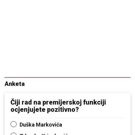
Anketa
Čiji rad na premijerskoj funkciji
ocjenjujete pozitivno?
Duška Markovića