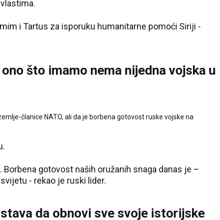
vlastima.
jmim i Tartus za isporuku humanitarne pomoći Siriji -
– ono što imamo nema nijedna vojska u
e zemlje-članice NATO, ali da je borbena gotovost ruske vojske na
u.
Borbena gotovost naših oružanih snaga danas je –
jetu - rekao je ruski lider.
dstava da obnovi sve svoje istorijske