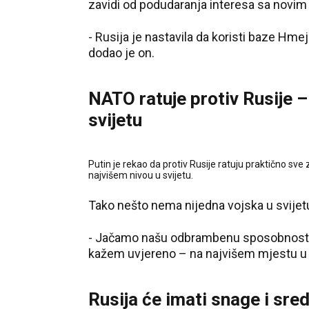
zavidi od podudaranja interesa sa novim 
- Rusija je nastavila da koristi baze Hme
dodao je on.
NATO ratuje protiv Rusije 
svijetu
Putin je rekao da protiv Rusije ratuju praktično sv
najvišem nivou u svijetu.
Tako nešto nema nijedna vojska u svijet
- Jačamo našu odbrambenu sposobnost. 
kažem uvjereno – na najvišem mjestu u svi
Rusija će imati snage i sre