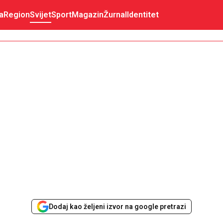
a
Region
Svijet
Sport
Magazin
Žurnal
Identitet
Dodaj kao željeni izvor na google pretrazi