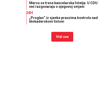
Mercu se trese kancelarska fotelja: U CDU
već razgovaraju o njegovoj smjeni
24H
„Proglas” iz sjenke preuzima kontrolu nad
blokaderskom listom
Vidi sve