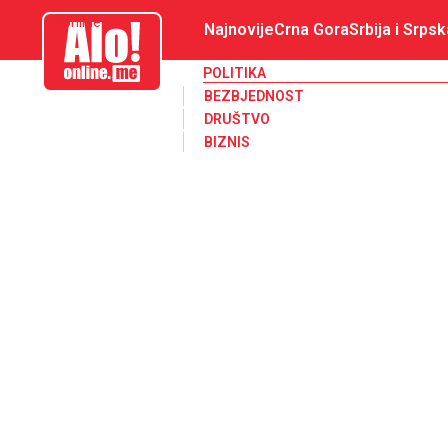
aloonline.me
Najnovije
Crna Gora
Srbija i Srpsk
POLITIKA
BEZBJEDNOST
DRUŠTVO
BIZNIS