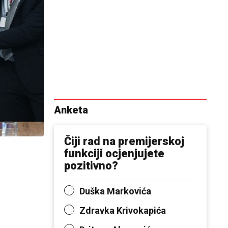
Anketa
Čiji rad na premijerskoj
funkciji ocjenjujete
pozitivno?
Duška Markovića
Zdravka Krivokapića