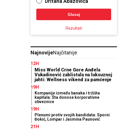
Dritana Abazovića
Glasaj
Rezultati
Najnovije
Najčitanije
12H
Miss World Crne Gore Anđela
Vukadinović zablistala na luksuznoj
jahti: Wellness vikend za pamćenje
19H
Kompanije između banaka i tržišta
kapitala: Šta donose korporativne
obveznice
19H
Plenumi protiv svojih kandidata: Sporni
Đokić, Lompar i Jasmina Paunović
21H