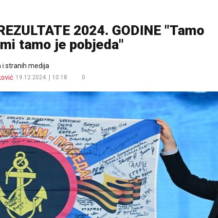
REZULTATE 2024. GODINE "Tamo
mi tamo je pobjeda"
 i stranih medija
ković
19.12.2024.
10:18
0