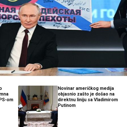
o
Novinar američkog medija
imna
objasnio zašto je došao na
DPS-om
direktnu liniju sa Vladimirom
Putinom