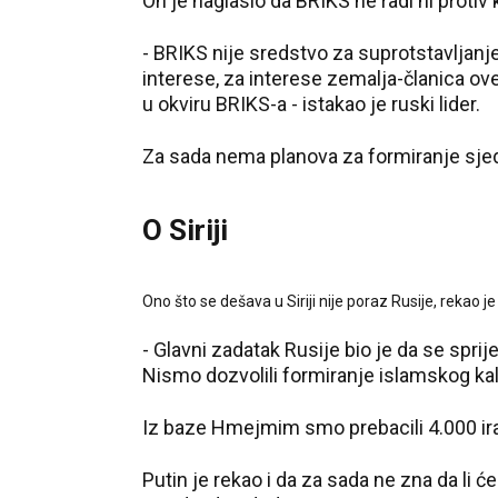
On je naglasio da BRIKS ne radi ni protiv
- BRIKS nije sredstvo za suprotstavljanj
interese, za interese zemalja-članica o
u okviru BRIKS-a - istakao je ruski lider.
Za sada nema planova za formiranje sjed
O Siriji
Ono što se dešava u Siriji nije poraz Rusije, rekao je
- Glavni zadatak Rusije bio je da se spriječ
Nismo dozvolili formiranje islamskog kalif
Iz baze Hmejmim smo prebacili 4.000 ira
Putin je rekao i da za sada ne zna da li će