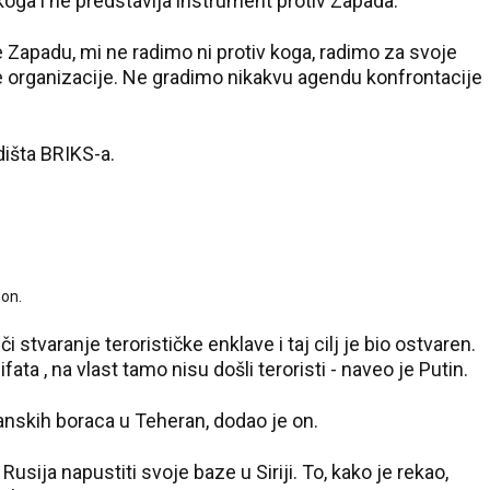
 koga i ne predstavlja instrument protiv Zapada.
e Zapadu, mi ne radimo ni protiv koga, radimo za svoje
ve organizacije. Ne gradimo nikakvu agendu konfrontacije
išta BRIKS-a.
 on.
i stvaranje terorističke enklave i taj cilj je bio ostvaren.
ata , na vlast tamo nisu došli teroristi - naveo je Putin.
nskih boraca u Teheran, dodao je on.
 Rusija napustiti svoje baze u Siriji. To, kako je rekao,