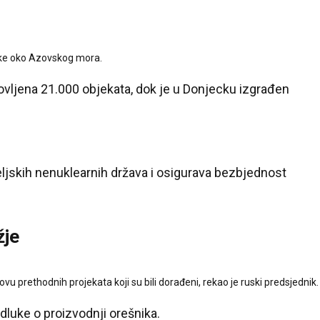
rake oko Azovskog mora.
ovljena 21.000 objekata, dok je u Donjecku izgrađen
jskih nenuklearnih država i osigurava bezbjednost
žje
u prethodnih projekata koji su bili dorađeni, rekao je ruski predsjednik.
luke o proizvodnji orešnika.