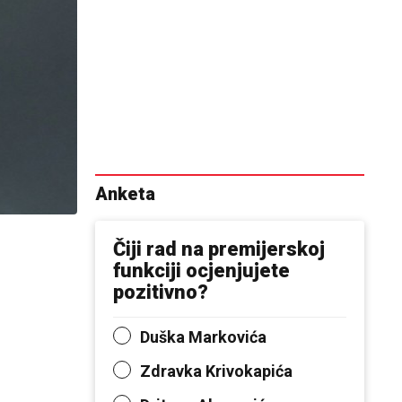
Anketa
Čiji rad na premijerskoj
funkciji ocjenjujete
pozitivno?
Duška Markovića
Zdravka Krivokapića