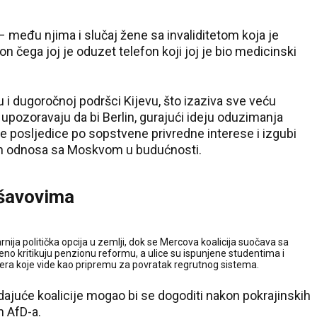
– među njima i slučaj žene sa invaliditetom koja je
 čega joj je oduzet telefon koji joj je bio medicinski
i dugoročnoj podršci Kijevu, što izaziva sve veću
 upozoravaju da bi Berlin, gurajući ideju oduzimanja
e posljedice po sopstvene privredne interese i izgubi
ih odnosa sa Moskvom u budućnosti.
 šavovima
nija politička opcija u zemlji, dok se Mercova koalicija suočava sa
eno kritikuju penzionu reformu, a ulice su ispunjene studentima i
jera koje vide kao pripremu za povratak regrutnog sistema.
ajuće koalicije mogao bi se dogoditi nakon pokrajinskih
n AfD-a.