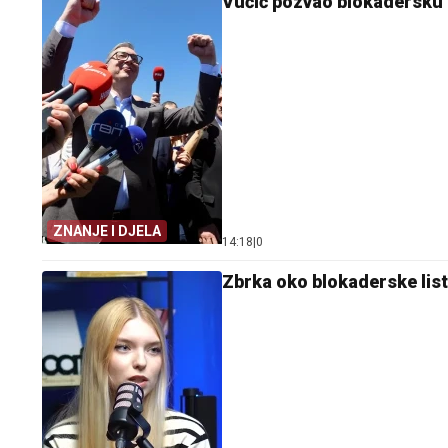
Vučić pozvao blokadersku l
ZNANJE I DJELA
14:18
|
0
Zbrka oko blokaderske list