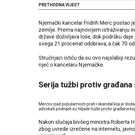
PRETHODNA VIJEST
Njemački kancelar Fridrih Merc postao je 
zemlje. Prema najnovijem istraživanju in
države doživljava loše, dok podršku daje
svega 21 procenat odobrava, a čak 70 o
Stručnjaci ističu da su ovo najslabiji rez
riječ o kancelaru Njemačke.
Serija tužbi protiv građana 
Mercov pad popularnosti prati i skandal koji je do
advokati podnijeli su hiljade tužbi protiv građana k
Nakon slučaja bivšeg ministra Roberta H
zbog uvrede izrečene na internetu, javn