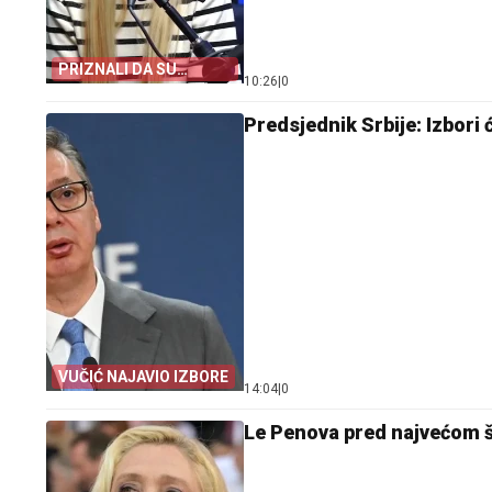
PRIZNALI DA SU
10:26
|
0
NESTRUČNI
Predsjednik Srbije: Izbori 
VUČIĆ NAJAVIO IZBORE
14:04
|
0
Le Penova pred najvećom š