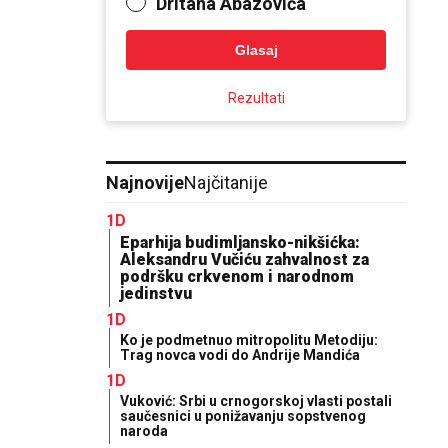
Dritana Abazovića
Glasaj
Rezultati
Najnovije
Najčitanije
1D
Eparhija budimljansko-nikšićka:
Aleksandru Vučiću zahvalnost za
podršku crkvenom i narodnom
jedinstvu
1D
Ko je podmetnuo mitropolitu Metodiju:
Trag novca vodi do Andrije Mandića
1D
Vuković: Srbi u crnogorskoj vlasti postali
saučesnici u ponižavanju sopstvenog
naroda