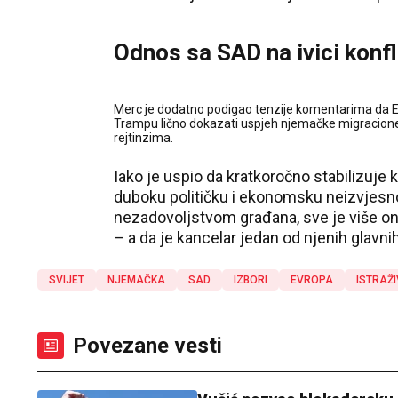
Odnos sa SAD na ivici konfl
Merc je dodatno podigao tenzije komentarima da E
Trampu lično dokazati uspjeh njemačke migracione po
rejtinzima.
Iako je uspio da kratkoročno stabilizuje k
duboku političku i ekonomsku neizvjesn
nezadovoljstvom građana, sve je više on
– a da je kancelar jedan od njenih glavni
SVIJET
NJEMAČKA
SAD
IZBORI
EVROPA
ISTRAŽ
Povezane vesti