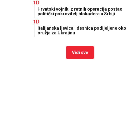
1D
Hrvatski vojnik iz ratnih operacija postao
politički pokrovitelj blokadera u Srbiji
1D
Italijanska ljevica i desnica podijeljene oko
oružja za Ukrajinu
Vidi sve