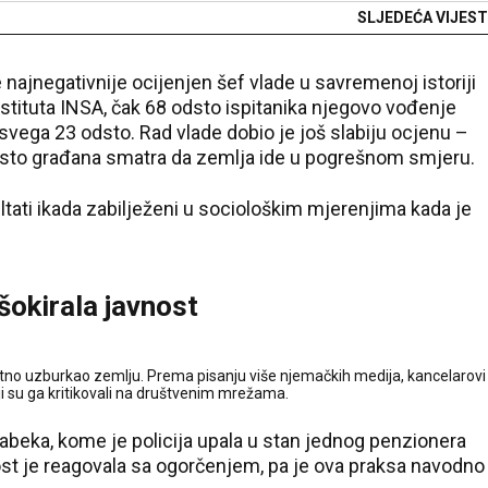
SLJEDEĆA VIJEST
najnegativnije ocijenjen šef vlade u savremenoj istoriji
stituta INSA, čak 68 odsto ispitanika njegovo vođenje
 svega 23 odsto. Rad vlade dobio je još slabiju ocjenu –
dsto građana smatra da zemlja ide u pogrešnom smjeru.
ultati ikada zabilježeni u sociološkim mjerenjima kada je
šokirala javnost
datno uzburkao zemlju. Prema pisanju više njemačkih medija, kancelarovi
oji su ga kritikovali na društvenim mrežama.
abeka, kome je policija upala u stan jednog penzionera
ost je reagovala sa ogorčenjem, pa je ova praksa navodno