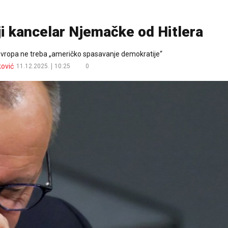
i kancelar Njemačke od Hitlera
vropa ne treba „američko spasavanje demokratije“
ković
11.12.2025.
10:25
0