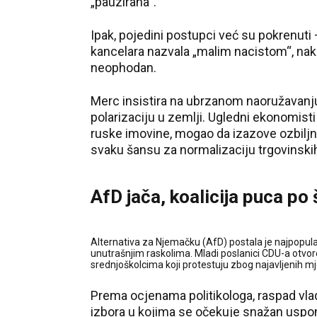
„pauzirana“.
Ipak, pojedini postupci već su pokrenuti 
kancelara nazvala „malim nacistom“, nakon
neophodan.
Merc insistira na ubrzanom naoružavanju 
polarizaciju u zemlji. Ugledni ekonomisti
ruske imovine, mogao da izazove ozbiljn
svaku šansu za normalizaciju trgovinsk
AfD jača, koalicija puca po
Alternativa za Njemačku (AfD) postala je najpopular
unutrašnjim raskolima. Mladi poslanici CDU-a otvor
srednjoškolcima koji protestuju zbog najavljenih m
Prema ocjenama politikologa, raspad vlad
izbora u kojima se očekuje snažan uspo