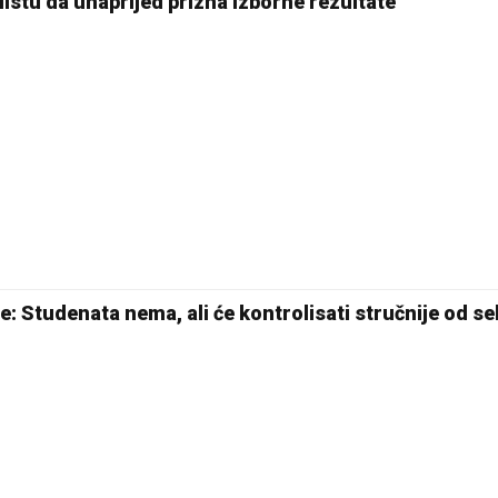
istu da unaprijed prizna izborne rezultate
e: Studenata nema, ali će kontrolisati stručnije od s