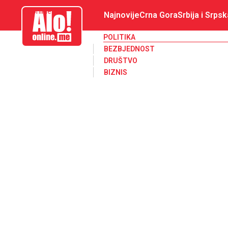
aloonline.me
Najnovije
Crna Gora
Srbija i Srpsk
POLITIKA
BEZBJEDNOST
DRUŠTVO
BIZNIS