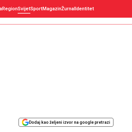
a
Region
Svijet
Sport
Magazin
Žurnal
Identitet
Dodaj kao željeni izvor na google pretrazi