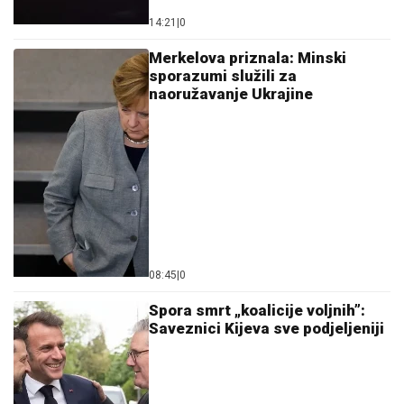
14:21
|
0
Merkelova priznala: Minski
sporazumi služili za
naoružavanje Ukrajine
08:45
|
0
Spora smrt „koalicije voljnih”:
Saveznici Kijeva sve podjeljeniji