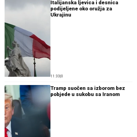
Italijanska ljevica i desnica
podijeljene oko oružja za
Ukrajinu
11:33
|
0
Tramp suočen sa izborom bez
pobjede u sukobu sa Iranom