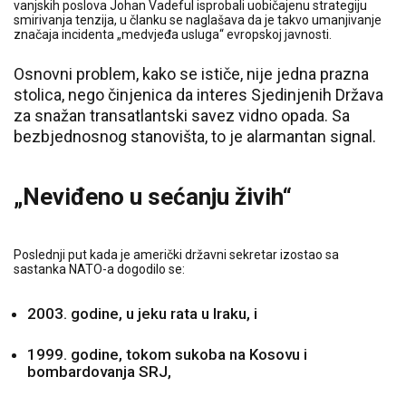
vanjskih poslova Johan Vadeful isprobali uobičajenu strategiju
smirivanja tenzija, u članku se naglašava da je takvo umanjivanje
značaja incidenta „medvjeđa usluga“ evropskoj javnosti.
Osnovni problem, kako se ističe, nije jedna prazna
stolica, nego činjenica da interes Sjedinjenih Država
za snažan transatlantski savez vidno opada. Sa
bezbjednosnog stanovišta, to je alarmantan signal.
„Neviđeno u sećanju živih“
Poslednji put kada je američki državni sekretar izostao sa
sastanka NATO-a dogodilo se:
2003. godine, u jeku rata u Iraku, i
1999. godine, tokom sukoba na Kosovu i
bombardovanja SRJ,