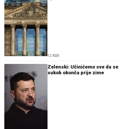
12:42
|
0
Zelenski: Učinićemo sve da se
sukob okonča prije zime