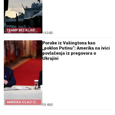
TRAMP BEZ KLJUČNE
14:04
|
0
POLUGE
Poruke iz Vašingtona kao
„poklon Putinu“: Amerika na ivici
povlačenja iz pregovora o
Ukrajini
AMERIKA IZLAZI IZ
09:48
|
0
IGRE