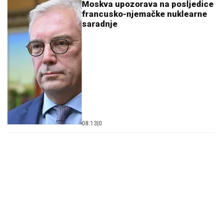
Moskva upozorava na posljedice
francusko-njemačke nuklearne
saradnje
08:13
|
0