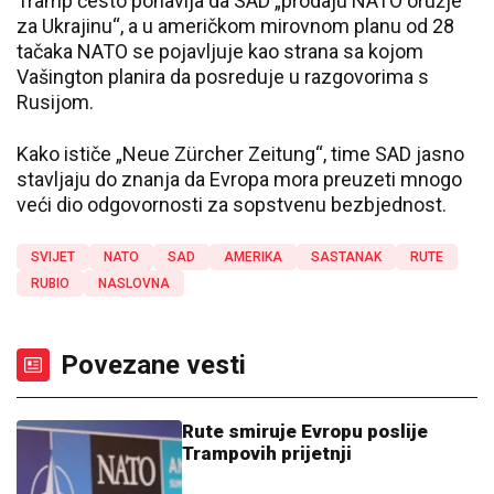
Tramp često ponavlja da SAD „prodaju NATO oružje
za Ukrajinu“, a u američkom mirovnom planu od 28
tačaka NATO se pojavljuje kao strana sa kojom
Vašington planira da posreduje u razgovorima s
Rusijom.
Kako ističe „Neue Zürcher Zeitung“, time SAD jasno
stavljaju do znanja da Evropa mora preuzeti mnogo
veći dio odgovornosti za sopstvenu bezbjednost.
SVIJET
NATO
SAD
AMERIKA
SASTANAK
RUTE
RUBIO
NASLOVNA
Povezane vesti
Rute smiruje Evropu poslije
Trampovih prijetnji