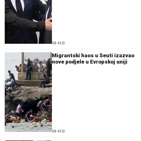
08:41
|
0
Migrantski haos u Seuti izazvao
nove podjele u Evropskoj uniji
08:41
|
0