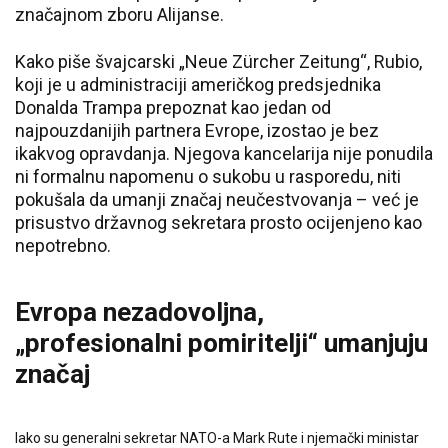
značajnom zboru Alijanse.
Kako piše švajcarski „Neue Zürcher Zeitung“, Rubio,
koji je u administraciji američkog predsjednika
Donalda Trampa prepoznat kao jedan od
najpouzdanijih partnera Evrope, izostao je bez
ikakvog opravdanja. Njegova kancelarija nije ponudila
ni formalnu napomenu o sukobu u rasporedu, niti
pokušala da umanji značaj neučestvovanja – već je
prisustvo državnog sekretara prosto ocijenjeno kao
nepotrebno.
Evropa nezadovoljna,
„profesionalni pomiritelji“ umanjuju
značaj
Iako su generalni sekretar NATO-a Mark Rute i njemački ministar