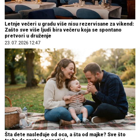
Letnje večeri u gradu više nisu rezervisane za vikend:
Zašto sve više ljudi bira večeru koja se spontano
pretvori u druženje
23. 07. 2026 12:47
Šta dete nasleđuje od oca, a šta od majke? Sve što