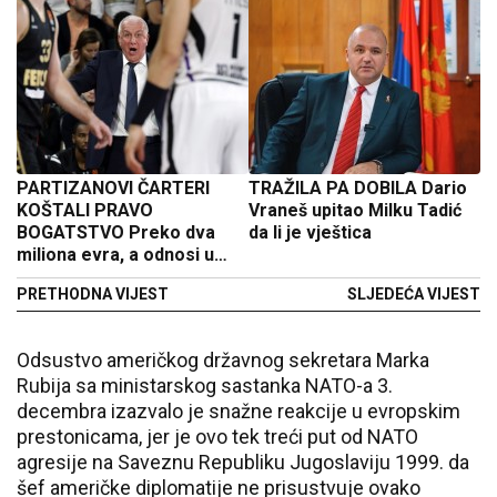
PARTIZANOVI ČARTERI
TRAŽILA PA DOBILA Dario
KOŠTALI PRAVO
Vraneš upitao Milku Tadić
BOGATSTVO Preko dva
da li je vještica
miliona evra, a odnosi u
klubu pukli
PRETHODNA VIJEST
SLJEDEĆA VIJEST
Odsustvo američkog državnog sekretara Marka
Rubija sa ministarskog sastanka NATO-a 3.
decembra izazvalo je snažne reakcije u evropskim
prestonicama, jer je ovo tek treći put od NATO
agresije na Saveznu Republiku Jugoslaviju 1999. da
šef američke diplomatije ne prisustvuje ovako