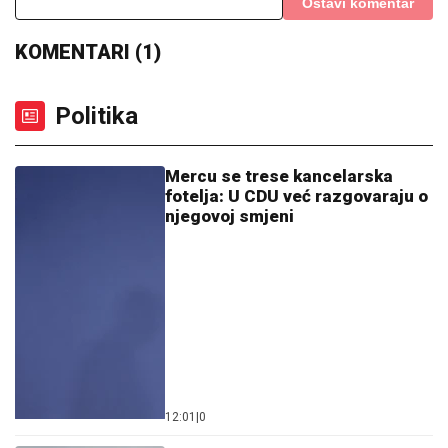
Ostavi komentar
KOMENTARI (1)
Politika
Mercu se trese kancelarska
fotelja: U CDU već razgovaraju o
njegovoj smjeni
12:01
|
0