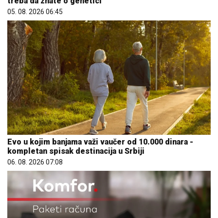
treba da znate o genetici
05. 08. 2026 06:45
Evo u kojim banjama važi vaučer od 10.000 dinara -
kompletan spisak destinacija u Srbiji
06. 08. 2026 07:08