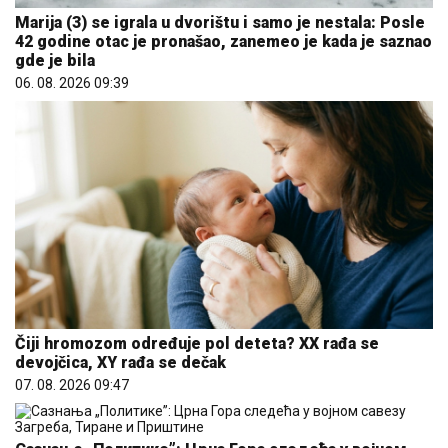
Marija (3) se igrala u dvorištu i samo je nestala: Posle
42 godine otac je pronašao, zanemeo je kada je saznao
gde je bila
06. 08. 2026 09:39
Čiji hromozom određuje pol deteta? XX rađa se
devojčica, XY rađa se dečak
07. 08. 2026 09:47