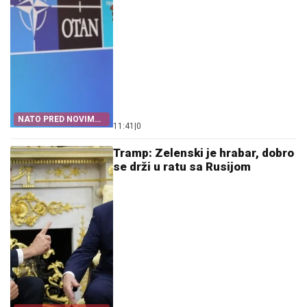
NATO PRED NOVIM
11:41
|
0
ISKUŠENJEM
Tramp: Zelenski je hrabar, dobro
se drži u ratu sa Rusijom