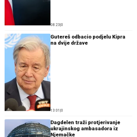
08:23
|
0
Gutereš odbacio podjelu Kipra
na dvije države
13:01
|
0
Dagdelen traži protjerivanje
ukrajinskog ambasadora iz
Njemačke