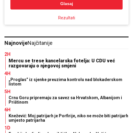
Glasaj
Rezultati
Najnovije
Najčitanije
2H
Mercu se trese kancelarska fotelja: U CDU već
razgovaraju o njegovoj smjeni
4H
„Proglas” iz sjenke preuzima kontrolu nad blokaderskom
listom
5H
Crnu Goru pripremaju za savez sa Hrvatskom, Albanijom i
Prištinom
6H
Knežević: Moj patrijarh je Porfirije, niko ne može biti patrijarh
umjesto patrijarha
1D