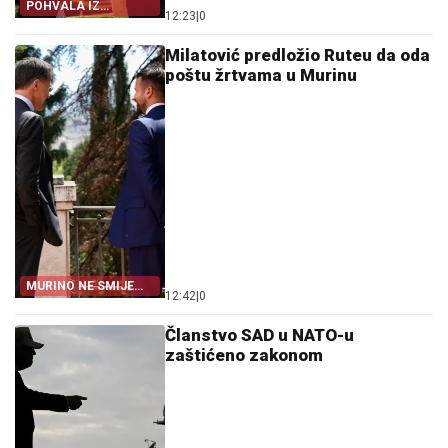
POHVALA IZ
12:23
|
0
VAŠINGTONA
Milatović predložio Ruteu da oda
poštu žrtvama u Murinu
MURINO NE SMIJE
12:42
|
0
BITI ZABORAVLJENO
Članstvo SAD u NATO-u
zaštićeno zakonom