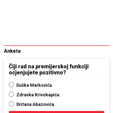
Anketa
Čiji rad na premijerskoj funkciji
ocjenjujete pozitivno?
Duška Markovića
Zdravka Krivokapića
Dritana Abazovića