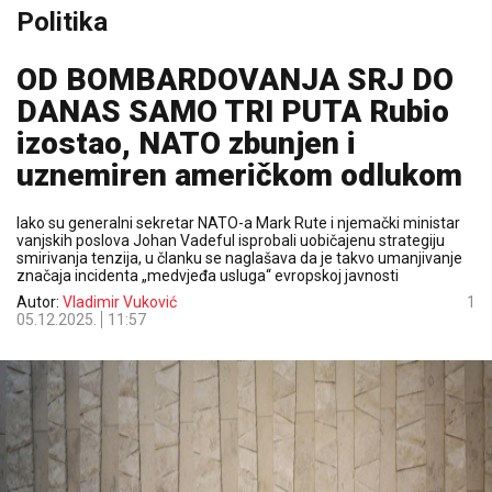
Politika
OD BOMBARDOVANJA SRJ DO
DANAS SAMO TRI PUTA Rubio
izostao, NATO zbunjen i
uznemiren američkom odlukom
Iako su generalni sekretar NATO-a Mark Rute i njemački ministar
vanjskih poslova Johan Vadeful isprobali uobičajenu strategiju
smirivanja tenzija, u članku se naglašava da je takvo umanjivanje
značaja incidenta „medvjeđa usluga“ evropskoj javnosti
Autor:
Vladimir Vuković
1
05.12.2025.
11:57