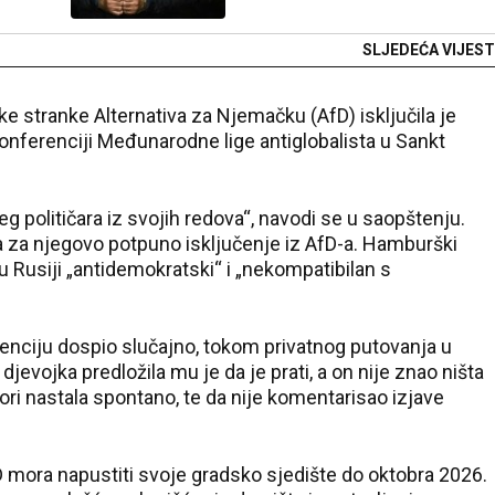
SLJEDEĆA VIJEST
 stranke Alternativa za Njemačku (AfD) isključila je
onferenciji Međunarodne lige antiglobalista u Sankt
jeg političara iz svojih redova“, navodi se u saopštenju.
a za njegovo potpuno isključenje iz AfD-a. Hamburški
u Rusiji „antidemokratski“ i „nekompatibilan s
erenciju dospio slučajno, tokom privatnog putovanja u
jevojka predložila mu je da je prati, a on nije znao ništa
govori nastala spontano, te da nije komentarisao izjave
D mora napustiti svoje gradsko sjedište do oktobra 2026.