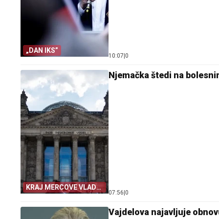
„DAN IKS”
10:07
|
0
Njemačka štedi na bolesnim
KRAJ MERCOVE VLADE
07:56
|
0
JE NEIZBJEŽAN
Vajdelova najavljuje obno