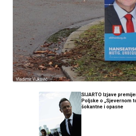
Vladimir Vuković
SIJARTO Izjave premije
Poljske o „Sjevernom t
šokantne i opasne