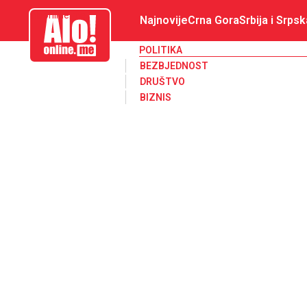
aloonline.me
Najnovije
Crna Gora
Srbija i Srpsk
POLITIKA
BEZBJEDNOST
DRUŠTVO
BIZNIS