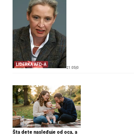
LIDERKA AFD-A
21:05
|
0
Evo u kojim banjama v
Šta dete nasleđuje od oca, a
vaučer od 10.000 dinar