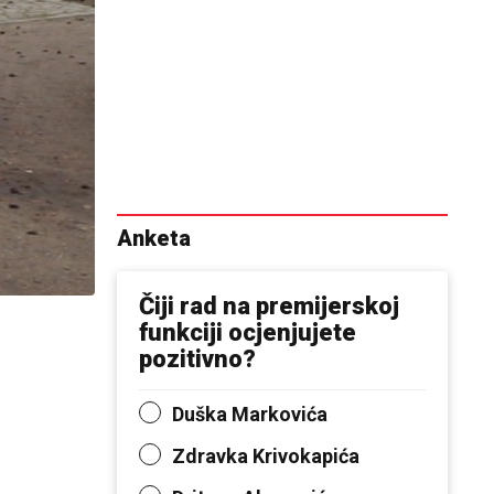
Anketa
Čiji rad na premijerskoj
funkciji ocjenjujete
pozitivno?
Duška Markovića
Zdravka Krivokapića