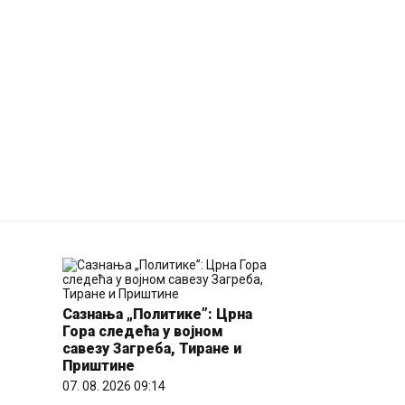
Сазнања „Политике”: Црна
Гора следећа у војном
савезу Загреба, Тиране и
Приштине
aži
Letnje večeri u gr
07. 08. 2026 09:14
a -
nisu rezervisane z