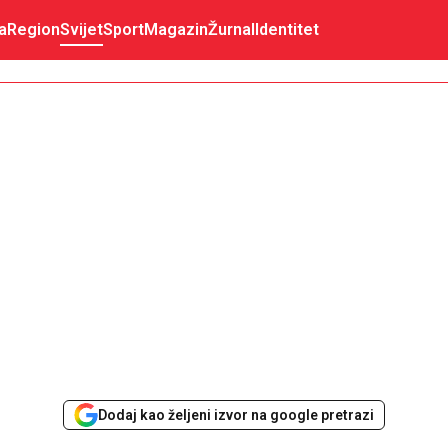
a
Region
Svijet
Sport
Magazin
Žurnal
Identitet
Dodaj kao željeni izvor na google pretrazi