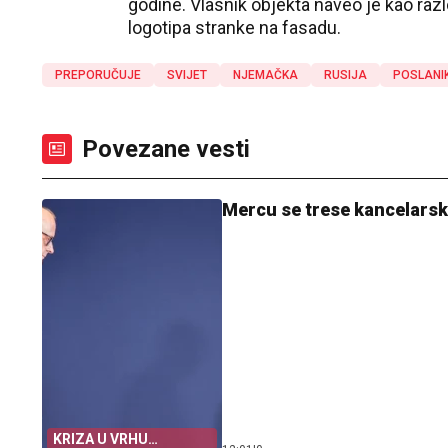
godine. Vlasnik objekta naveo je kao raz
logotipa stranke na fasadu.
PREPORUČUJE
SVIJET
NJEMAČKA
RUSIJA
POSLANI
Povezane vesti
Mercu se trese kancelarska
KRIZA U VRHU