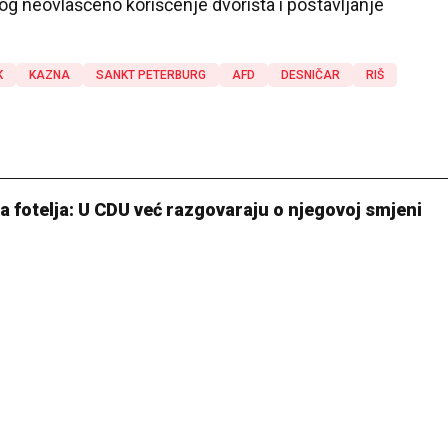
log neovlašćeno korišćenje dvorišta i postavljanje
K
KAZNA
SANKT PETERBURG
AFD
DESNIČAR
RIŠ
 fotelja: U CDU već razgovaraju o njegovoj smjeni