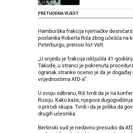
PRETHODNA VIJEST
Hamburška frakcija njemačke desničarske
poslanika Roberta Riša zbog učešća na k
Peterburgu, prenosi list Velt.
„U srijedu je frakcija isključila 41-godišn
Takođe, u stranci je pokrenuta procedur
ogranak stranke ocenio je da je događaj 
vrijednostima AfD-a“.
U svoju odbranu, Riš tvrdi da je na konf
Rusiju. Kako kaže, njegova dugogodišnja d
o prirodi skupa. Tvrdi i da je prilika da 
drugih učesnika.
Berlinski sud je nedavno presudio da Af