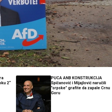
ra
PUCA ANB KONSTRUKCIJA
oku 2“
Spičanović i Mijajlović naručili
"srpske" grafite da zapale Crnu
Goru