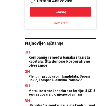
Dritana Abazovića
Glasaj
Rezultati
Najnovije
Najčitanije
3H
Kompanije između banaka i tržišta
kapitala: Šta donose korporativne
obveznice
3H
Plenumi protiv svojih kandidata: Sporni
Đokić, Lompar i Jasmina Paunović
5H
Mercu se trese kancelarska fotelja: U CDU
već razgovaraju o njegovoj smjeni
8H
„Proglas” iz sjenke preuzima kontrolu nad