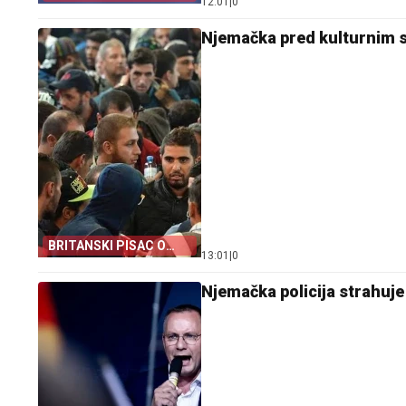
12:01
|
0
NJEMAČKE
Njemačka pred kulturnim s
BRITANSKI PISAC O
13:01
|
0
NJEMAČKOJ
Njemačka policija strahuje