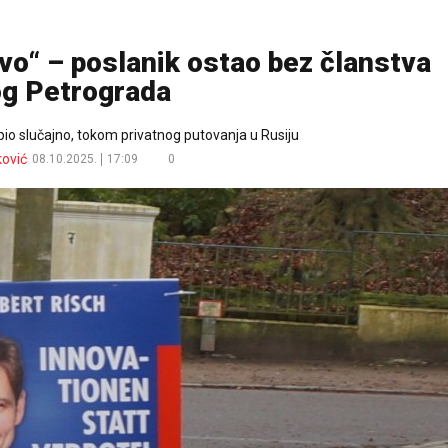
vo“ – poslanik ostao bez članstva
g Petrograda
spio slučajno, tokom privatnog putovanja u Rusiju
ković
08.10.2025.
17:09
0