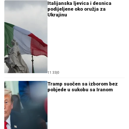
Italijanska ljevica i desnica
podijeljene oko oružja za
Ukrajinu
11:33
|
0
Tramp suočen sa izborom bez
pobjede u sukobu sa Iranom