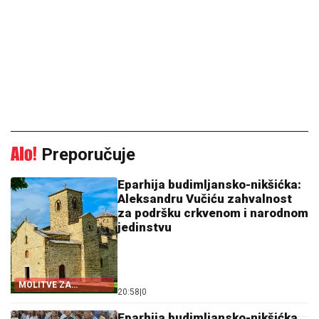
Preporučuje
Eparhija budimljansko-nikšićka:
Aleksandru Vučiću zahvalnost
za podršku crkvenom i narodnom
jedinstvu
MOLITVE ZA
20:58
|
0
ZDRAVLJE I USPJEH
Eparhija budimljansko-nikšićka