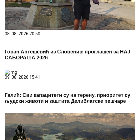
08. 08. 2026 20:50
Горан Антешевић из Словеније проглашен за НАЈ
САБОРАША 2026
09. 08. 2026 15:41
Галић: Сви капацитети су на терену, приоритет су
људски животи и заштита Делиблатске пешчаре