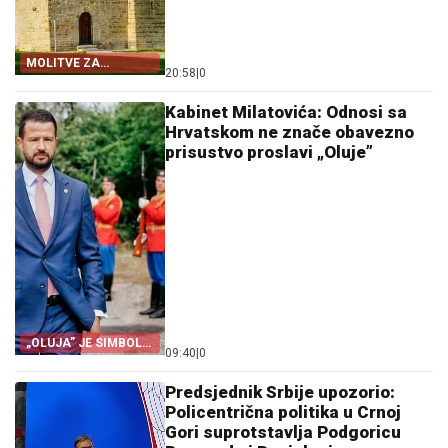
MOLITVE ZA
20:58
|
0
ZDRAVLJE I USPJEH
Kabinet Milatovića: Odnosi sa
Hrvatskom ne znače obavezno
prisustvo proslavi „Oluje”
„OLUJA” JE SIMBOL
09:40
|
0
PROGONA
Predsjednik Srbije upozorio:
Policentrična politika u Crnoj
Gori suprotstavlja Podgoricu