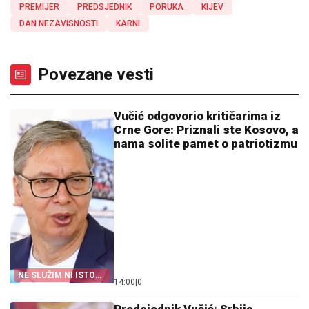
PREMIJER
PREDSJEDNIK
PORUKA
KIJEV
DAN NEZAVISNOSTI
KARNI
Povezane vesti
Vučić odgovorio kritičarima iz
Crne Gore: Priznali ste Kosovo, a
nama solite pamet o patriotizmu
NE SLUŽIM NI ISTOKU
14:00
|
0
NI ZAPADU