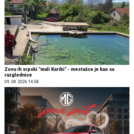
Zovu ih srpski "mali Karibi" - mestašce je kao sa
razglednice
09. 08. 2026 14:58