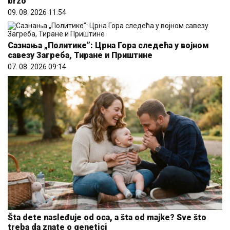
brzo
09. 08. 2026 11:54
Сазнања „Политике”: Црна Гора следећа у војном
савезу Загреба, Тиране и Приштине
07. 08. 2026 09:14
Šta dete nasleđuje od oca, a šta od majke? Sve što
treba da znate o genetici