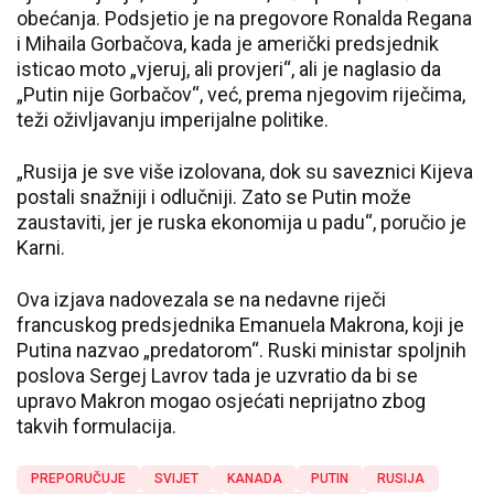
obećanja. Podsjetio je na pregovore Ronalda Regana
i Mihaila Gorbačova, kada je američki predsjednik
isticao moto „vjeruj, ali provjeri“, ali je naglasio da
„Putin nije Gorbačov“, već, prema njegovim riječima,
teži oživljavanju imperijalne politike.
„Rusija je sve više izolovana, dok su saveznici Kijeva
postali snažniji i odlučniji. Zato se Putin može
zaustaviti, jer je ruska ekonomija u padu“, poručio je
Karni.
Ova izjava nadovezala se na nedavne riječi
francuskog predsjednika Emanuela Makrona, koji je
Putina nazvao „predatorom“. Ruski ministar spoljnih
poslova Sergej Lavrov tada je uzvratio da bi se
upravo Makron mogao osjećati neprijatno zbog
takvih formulacija.
PREPORUČUJE
SVIJET
KANADA
PUTIN
RUSIJA