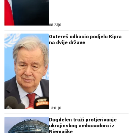
08:23
|
0
Gutereš odbacio podjelu Kipra
na dvije države
13:01
|
0
Dagdelen traži protjerivanje
ukrajinskog ambasadora iz
Njemačke