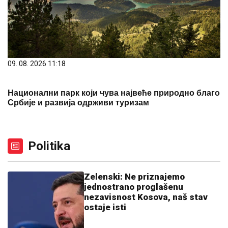
09. 08. 2026 11:18
Национални парк који чува највеће природно благо
Србије и развија одрживи туризам
Politika
Zelenski: Ne priznajemo
jednostrano proglašenu
nezavisnost Kosova, naš stav
ostaje isti