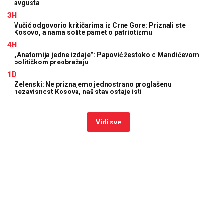
avgusta
3H
Vučić odgovorio kritičarima iz Crne Gore: Priznali ste
Kosovo, a nama solite pamet o patriotizmu
4H
„Anatomija jedne izdaje”: Papović žestoko o Mandićevom
političkom preobražaju
1D
Zelenski: Ne priznajemo jednostrano proglašenu
nezavisnost Kosova, naš stav ostaje isti
Vidi sve