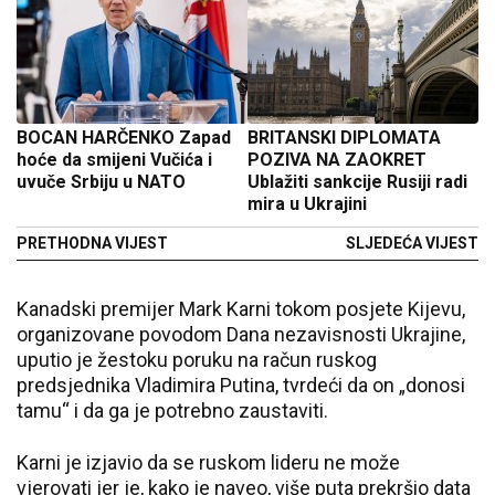
BOCAN HARČENKO Zapad
BRITANSKI DIPLOMATA
hoće da smijeni Vučića i
POZIVA NA ZAOKRET
uvuče Srbiju u NATO
Ublažiti sankcije Rusiji radi
mira u Ukrajini
PRETHODNA VIJEST
SLJEDEĆA VIJEST
Kanadski premijer Mark Karni tokom posjete Kijevu,
organizovane povodom Dana nezavisnosti Ukrajine,
uputio je žestoku poruku na račun ruskog
predsjednika Vladimira Putina, tvrdeći da on „donosi
tamu“ i da ga je potrebno zaustaviti.
Karni je izjavio da se ruskom lideru ne može
vjerovati jer je, kako je naveo, više puta prekršio data