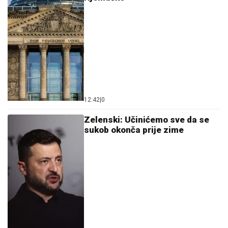
12:42
|
0
Zelenski: Učinićemo sve da se
sukob okonča prije zime