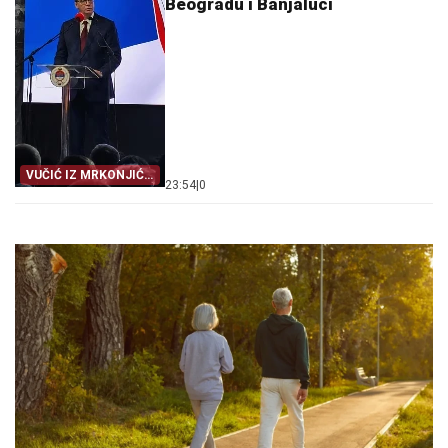
Beogradu i Banjaluci
VUČIĆ IZ MRKONJIĆ
23:54
|
0
GRADA