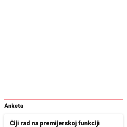
Anketa
Čiji rad na premijerskoj funkciji