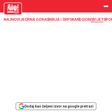
aloonline.
me
NAJNOVIJE
CRNA GORA
SRBIJA I SRPSKA
REGION
SVIJET
SPO
Dodaj kao željeni izvor na google pretrazi