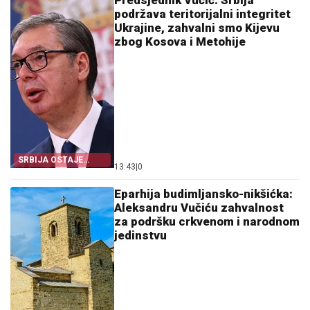
Predsjednik Vučić: Srbija
podržava teritorijalni integritet
Ukrajine, zahvalni smo Kijevu
zbog Kosova i Metohije
SRBIJA OSTAJE
13:43
|
0
DOSLJEDNA POVELJI
UN
Eparhija budimljansko-nikšićka:
Aleksandru Vučiću zahvalnost
za podršku crkvenom i narodnom
jedinstvu