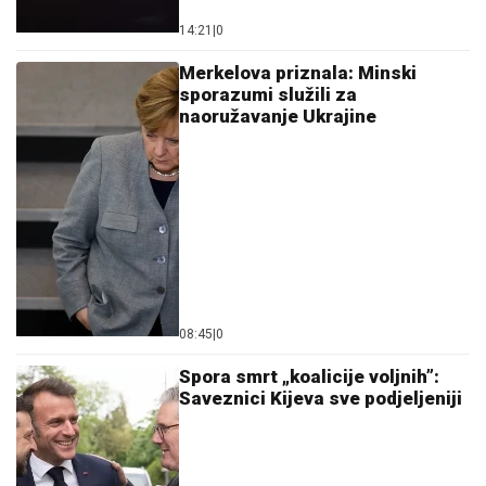
14:21
|
0
Merkelova priznala: Minski
sporazumi služili za
naoružavanje Ukrajine
08:45
|
0
Spora smrt „koalicije voljnih”:
Saveznici Kijeva sve podjeljeniji