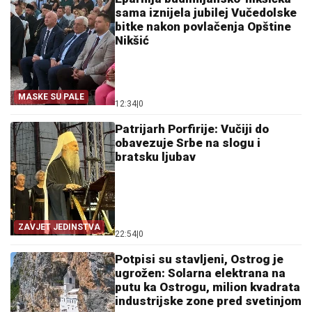
sama iznijela jubilej Vučedolske
bitke nakon povlačenja Opštine
Nikšić
MASKE SU PALE
12:34
|
0
Patrijarh Porfirije: Vučiji do
obavezuje Srbe na slogu i
bratsku ljubav
ZAVJET JEDINSTVA
22:54
|
0
Potpisi su stavljeni, Ostrog je
ugrožen: Solarna elektrana na
putu ka Ostrogu, milion kvadrata
industrijske zone pred svetinjom