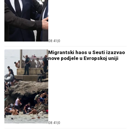
08:41
|
0
Migrantski haos u Seuti izazvao
nove podjele u Evropskoj uniji
08:41
|
0