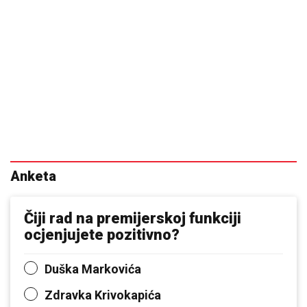
Anketa
Čiji rad na premijerskoj funkciji
ocjenjujete pozitivno?
Duška Markovića
Zdravka Krivokapića