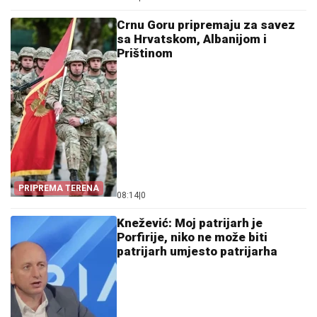
KANDIDATE
Crnu Goru pripremaju za savez
sa Hrvatskom, Albanijom i
Prištinom
PRIPREMA TERENA
08:14
|
0
Knežević: Moj patrijarh je
Porfirije, niko ne može biti
patrijarh umjesto patrijarha