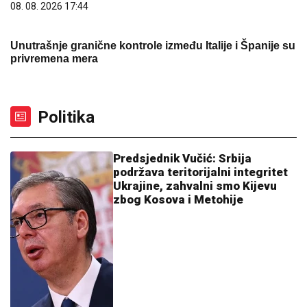
08. 08. 2026 17:44
Unutrašnje granične kontrole između Italije i Španije su
privremena mera
Politika
Predsjednik Vučić: Srbija
podržava teritorijalni integritet
Ukrajine, zahvalni smo Kijevu
zbog Kosova i Metohije