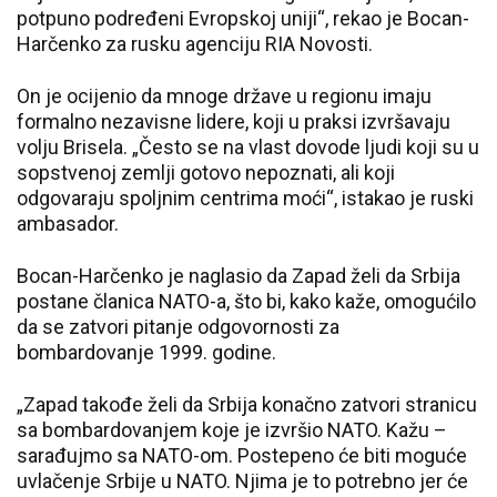
potpuno podređeni Evropskoj uniji“, rekao je Bocan-
Harčenko za rusku agenciju RIA Novosti.
On je ocijenio da mnoge države u regionu imaju
formalno nezavisne lidere, koji u praksi izvršavaju
volju Brisela. „Često se na vlast dovode ljudi koji su u
sopstvenoj zemlji gotovo nepoznati, ali koji
odgovaraju spoljnim centrima moći“, istakao je ruski
ambasador.
Bocan-Harčenko je naglasio da Zapad želi da Srbija
postane članica NATO-a, što bi, kako kaže, omogućilo
da se zatvori pitanje odgovornosti za
bombardovanje 1999. godine.
„Zapad takođe želi da Srbija konačno zatvori stranicu
sa bombardovanjem koje je izvršio NATO. Kažu –
sarađujmo sa NATO-om. Postepeno će biti moguće
uvlačenje Srbije u NATO. Njima je to potrebno jer će