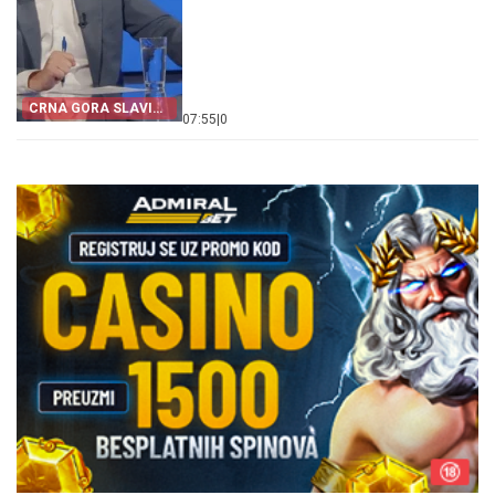
CRNA GORA SLAVI
07:55
|
0
„OLUJU“