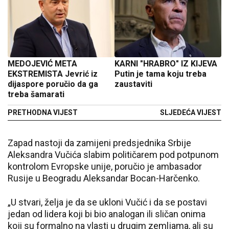
MEDOJEVIĆ META
KARNI "HRABRO" IZ KIJEVA
EKSTREMISTA Jevrić iz
Putin je tama koju treba
dijaspore poručio da ga
zaustaviti
treba šamarati
PRETHODNA VIJEST
SLJEDEĆA VIJEST
Zapad nastoji da zamijeni predsjednika Srbije
Aleksandra Vučića slabim političarem pod potpunom
kontrolom Evropske unije, poručio je ambasador
Rusije u Beogradu Aleksandar Bocan-Harčenko.
„U stvari, želja je da se ukloni Vučić i da se postavi
jedan od lidera koji bi bio analogan ili sličan onima
koji su formalno na vlasti u drugim zemljama, ali su