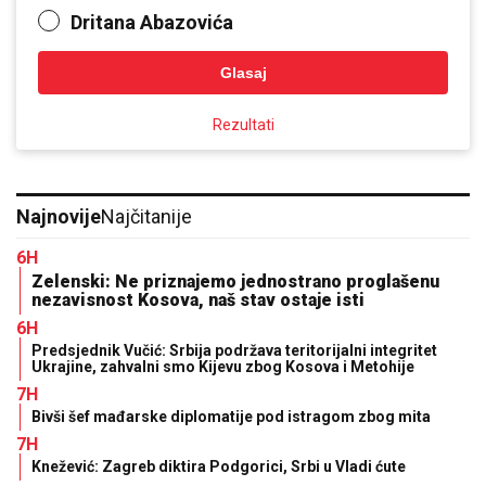
Dritana Abazovića
Glasaj
Rezultati
Najnovije
Najčitanije
6H
Zelenski: Ne priznajemo jednostrano proglašenu
nezavisnost Kosova, naš stav ostaje isti
6H
Predsjednik Vučić: Srbija podržava teritorijalni integritet
Ukrajine, zahvalni smo Kijevu zbog Kosova i Metohije
7H
Bivši šef mađarske diplomatije pod istragom zbog mita
7H
Knežević: Zagreb diktira Podgorici, Srbi u Vladi ćute