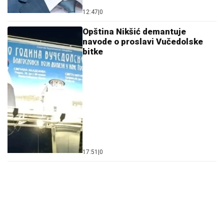
12:47
|
0
Opština Nikšić demantuje
navode o proslavi Vučedolske
bitke
17:51
|
0