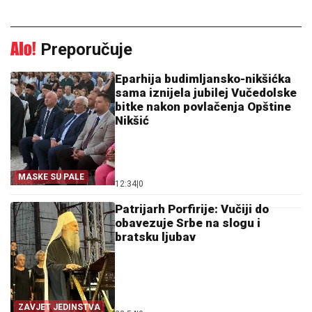
Preporučuje
Eparhija budimljansko-nikšićka
sama iznijela jubilej Vučedolske
bitke nakon povlačenja Opštine
Nikšić
MASKE SU PALE
12:34
|
0
Patrijarh Porfirije: Vučiji do
obavezuje Srbe na slogu i
bratsku ljubav
ZAVJET JEDINSTVA