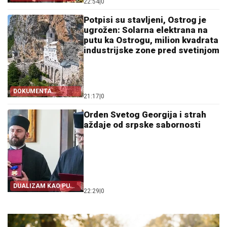
22:54
|
0
Potpisi su stavljeni, Ostrog je
ugrožen: Solarna elektrana na
putu ka Ostrogu, milion kvadrata
industrijske zone pred svetinjom
DOKUMENTA
21:17
|
0
OTKRIVAJU
Orden Svetog Georgija i strah
aždaje od srpske sabornosti
DUALIZAM KAO PUT
22:29
|
0
IZ SRPSTVA