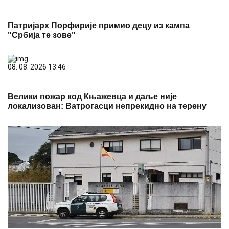
Патријарх Порфирије примио децу из кампа
"Србија те зове"
08. 08. 2026 13:46
Велики пожар код Књажевца и даље није
локализован: Ватрогасци непрекидно на терену