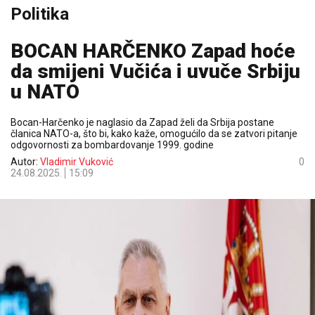
Politika
BOCAN HARČENKO Zapad hoće
da smijeni Vučića i uvuče Srbiju
u NATO
Bocan-Harčenko je naglasio da Zapad želi da Srbija postane
članica NATO-a, što bi, kako kaže, omogućilo da se zatvori pitanje
odgovornosti za bombardovanje 1999. godine
Autor:
Vladimir Vuković
0
24.08.2025.
15:09