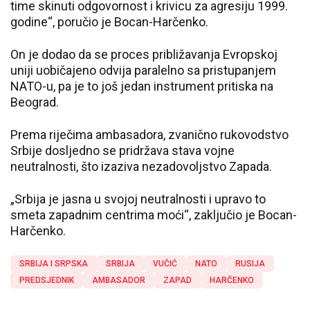
time skinuti odgovornost i krivicu za agresiju 1999.
godine“, poručio je Bocan-Harčenko.
On je dodao da se proces približavanja Evropskoj
uniji uobičajeno odvija paralelno sa pristupanjem
NATO-u, pa je to još jedan instrument pritiska na
Beograd.
Prema riječima ambasadora, zvanično rukovodstvo
Srbije dosljedno se pridržava stava vojne
neutralnosti, što izaziva nezadovoljstvo Zapada.
„Srbija je jasna u svojoj neutralnosti i upravo to
smeta zapadnim centrima moći“, zaključio je Bocan-
Harčenko.
SRBIJA I SRPSKA
SRBIJA
VUČIĆ
NATO
RUSIJA
PREDSJEDNIK
AMBASADOR
ZAPAD
HARČENKO