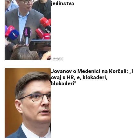
jedinstva
12:26
|
0
Jovanov o Medenici na Korčuli: „I
ovaj u HR, e, blokaderi,
blokaderi”