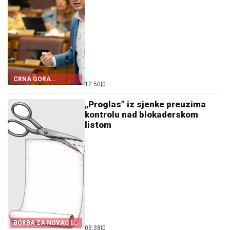
CRNA GORA
12:50
|
0
POSTALA TALAC
HRVATSKE
„Proglas” iz sjenke preuzima
kontrolu nad blokaderskom
listom
BORBA ZA NOVAC I
09:38
|
0