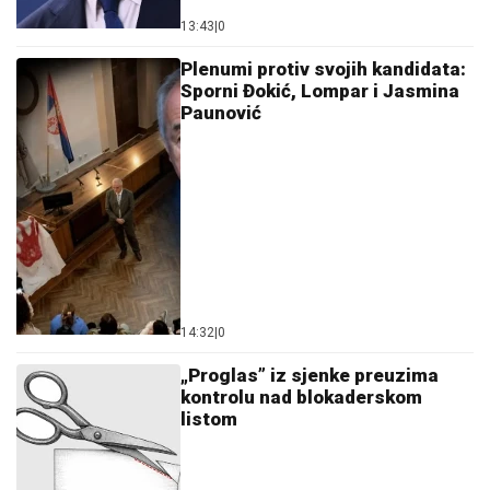
13:43
|
0
Plenumi protiv svojih kandidata:
Sporni Đokić, Lompar i Jasmina
Paunović
14:32
|
0
„Proglas” iz sjenke preuzima
kontrolu nad blokaderskom
listom