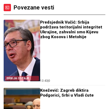
Povezane vesti
Predsjednik Vučić: Srbija
podržava teritorijalni integritet
Ukrajine, zahvalni smo Kijevu
zbog Kosova i Metohije
SRBIJA OSTAJE
13:43
|
0
DOSLJEDNA POVELJI
UN
Knežević: Zagreb diktira
Podgorici, Srbi u Vladi ćute