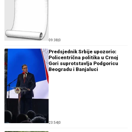
09:38
|
0
Predsjednik Srbije upozorio:
Policentrična politika u Crnoj
Gori suprotstavlja Podgoricu
Beogradu i Banjaluci
23:54
|
0