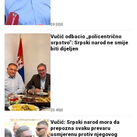
09:00
|
0
Vučić odbacio „policentrično
srpstvo”: Srpski narod ne smije
biti dijeljen
20:49
|
0
Vučić: Srpski narod mora da
prepozna svaku prevaru
usmjerenu protiv njegovog