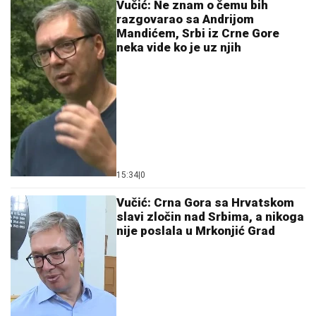
Vučić: Ne znam o čemu bih
razgovarao sa Andrijom
Mandićem, Srbi iz Crne Gore
neka vide ko je uz njih
15:34
|
0
Vučić: Crna Gora sa Hrvatskom
slavi zločin nad Srbima, a nikoga
nije poslala u Mrkonjić Grad