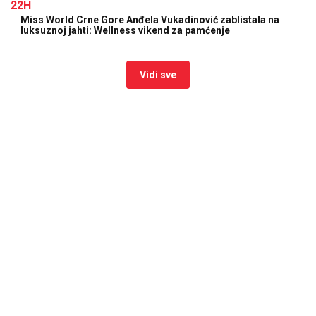
22H
Miss World Crne Gore Anđela Vukadinović zablistala na
luksuznoj jahti: Wellness vikend za pamćenje
Vidi sve