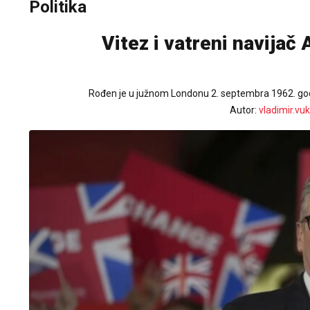
Politika
Vitez i vatreni navijač
Rođen je u južnom Londonu 2. septembra 1962. go
Autor:
vladimir.vuk