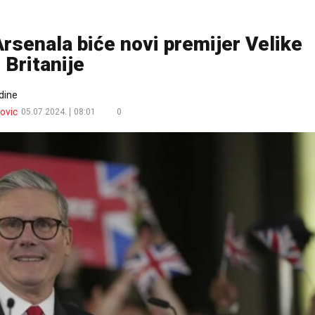
 Arsenala biće novi premijer Velike
Britanije
dine
ovic
05.07.2024.
08:01
0