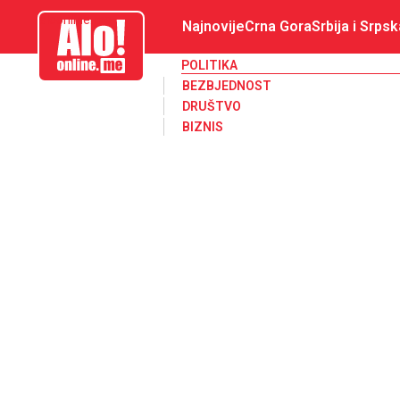
aloonline.me
Najnovije
Crna Gora
Srbija i Srpsk
POLITIKA
BEZBJEDNOST
DRUŠTVO
BIZNIS