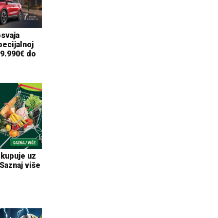
osvaja
ecijalnoj
19.990€ do
 kupuje uz
 Saznaj više