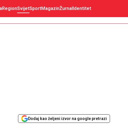
a
Region
Svijet
Sport
Magazin
Žurnal
Identitet
Dodaj kao željeni izvor na google pretrazi