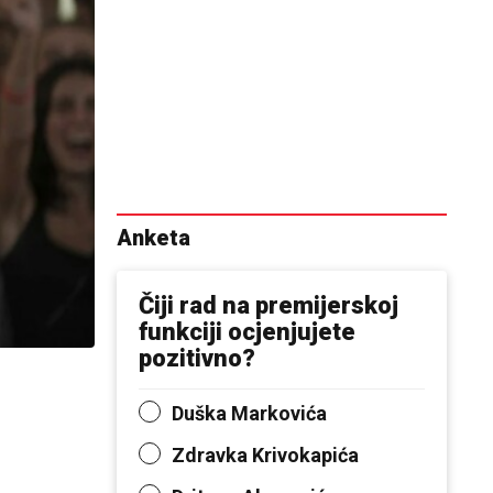
Anketa
Čiji rad na premijerskoj
funkciji ocjenjujete
pozitivno?
Duška Markovića
Zdravka Krivokapića