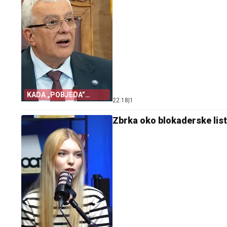
KADA „POBJEDA”
22:18
|
1
POHVALI
Zbrka oko blokaderske list