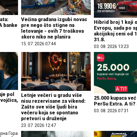
ata:
Većina građana izgubi novac
Hibrid broj 1 koji 
TA banke
pre nego što stigne na
Evropu, sada po sp
letovanje - ovih 7 troškova
akcijskoj ceni od 
skoro niko ne planira
31.8.
15. 07. 2026 07:44
03. 08. 2026 13:23
je pol
Letnje večeri u gradu više
25.000 kupaca već
vojčica,
nisu rezervisane za vikend:
PerSu Extra. A ti?
Zašto sve više ljudi bira
03. 08. 2026 07:31
večeru koja se spontano
pretvori u druženje
23. 07. 2026 12:47