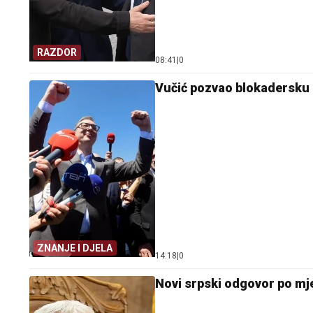
RAZDOR
08:41
|
0
Vučić pozvao blokadersku l
ZNANJE I DJELA
14:18
|
0
Novi srpski odgovor po mj