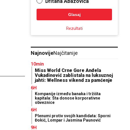
Dritana Abazovića
Glasaj
Rezultati
Najnovije
Najčitanije
10min
Miss World Crne Gore Anđela
Vukadinović zablistala na luksuznoj
jahti: Wellness vikend za pamćenje
6H
Kompanije između banaka i tržišta
kapitala: Šta donose korporativne
obveznice
6H
Plenumi protiv svojih kandidata: Sporni
Đokić, Lompar i Jasmina Paunović
9H