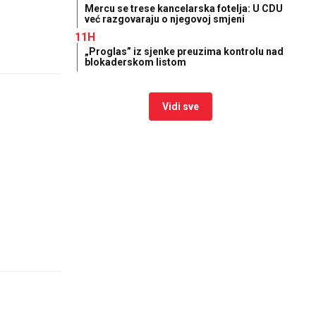
Mercu se trese kancelarska fotelja: U CDU
već razgovaraju o njegovoj smjeni
11H
„Proglas” iz sjenke preuzima kontrolu nad
blokaderskom listom
Vidi sve