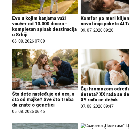
Evo u kojim banjama važi
Komfor po meri klijen
vaučer od 10.000 dinara -
nova linija paketa AL
kompletan spisak destinacija
09. 07. 2026 09:20
u Srbiji
06. 08. 2026 07:08
Čiji hromozom određu
Šta dete nasleđuje od oca, a
deteta? XX rađa se de
šta od majke? Sve što treba
XY rađa se dečak
da znate o genetici
07. 08. 2026 09:47
05. 08. 2026 06:45