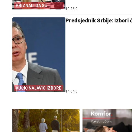
PRIZNALI DA SU
10:26
|
0
NESTRUČNI
Predsjednik Srbije: Izbori 
VUČIĆ NAJAVIO IZBORE
14:04
|
0