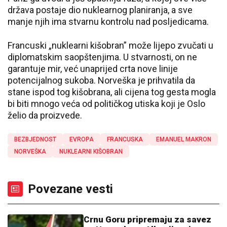
država postaje dio nuklearnog planiranja, a sve
manje njih ima stvarnu kontrolu nad posljedicama.
Francuski „nuklearni kišobran” može lijepo zvučati u
diplomatskim saopštenjima. U stvarnosti, on ne
garantuje mir, već unaprijed crta nove linije
potencijalnog sukoba. Norveška je prihvatila da
stane ispod tog kišobrana, ali cijena tog gesta mogla
bi biti mnogo veća od političkog utiska koji je Oslo
želio da proizvede.
BEZBJEDNOST
EVROPA
FRANCUSKA
EMANUEL MAKRON
NORVEŠKA
NUKLEARNI KIŠOBRAN
Povezane vesti
Crnu Goru pripremaju za savez