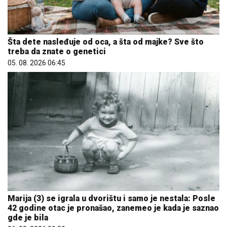
Šta dete nasleđuje od oca, a šta od majke? Sve što
treba da znate o genetici
05. 08. 2026 06:45
Marija (3) se igrala u dvorištu i samo je nestala: Posle
42 godine otac je pronašao, zanemeo je kada je saznao
gde je bila