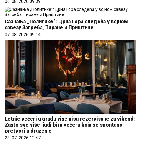
06. 08. 2026 09:39
Сазнања „Политике”: Црна Гора следећа у војном
савезу Загреба, Тиране и Приштине
07. 08. 2026 09:14
Letnje večeri u gradu više nisu rezervisane za vikend:
Zašto sve više ljudi bira večeru koja se spontano
pretvori u druženje
23. 07. 2026 12:47