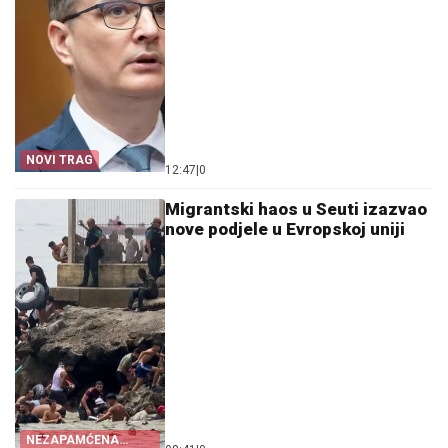
NOVI TRAG
12:47
|
0
Migrantski haos u Seuti izazvao
nove podjele u Evropskoj uniji
NEZAPAMĆENA