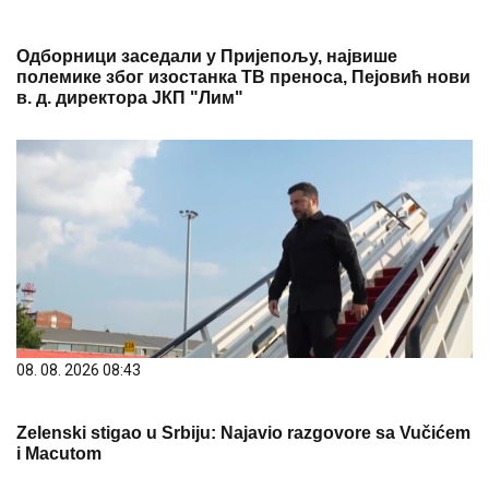
Одборници заседали у Пријепољу, највише
полемике због изостанка ТВ преноса, Пејовић нови
в. д. директора ЈКП "Лим"
08. 08. 2026 08:43
Zelenski stigao u Srbiju: Najavio razgovore sa Vučićem
i Macutom