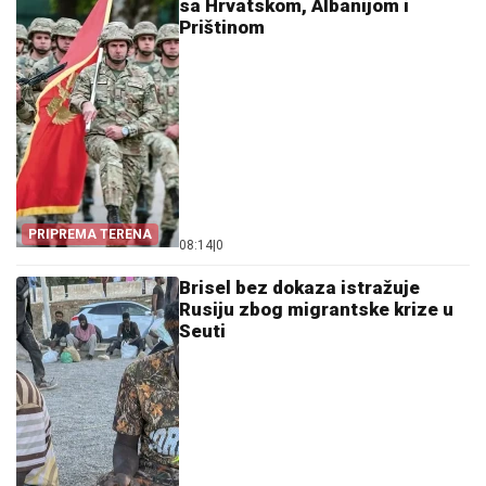
sa Hrvatskom, Albanijom i
Prištinom
PRIPREMA TERENA
08:14
|
0
Brisel bez dokaza istražuje
Rusiju zbog migrantske krize u
Seuti