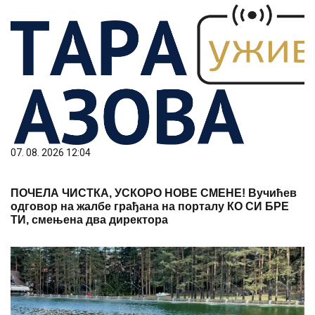
07. 08. 2026 12:04
ПОЧЕЛА ЧИСТКА, УСКОРО НОВЕ СМЕНЕ! Вучићев
одговор на жалбе грађана на порталу КО СИ БРЕ
ТИ, смењена два директора