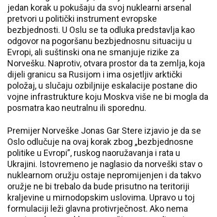
jedan korak u pokušaju da svoj nuklearni arsenal
pretvori u politički instrument evropske
bezbjednosti. U Oslu se ta odluka predstavlja kao
odgovor na pogoršanu bezbjednosnu situaciju u
Evropi, ali suštinski ona ne smanjuje rizike za
Norvešku. Naprotiv, otvara prostor da ta zemlja, koja
dijeli granicu sa Rusijom i ima osjetljiv arktički
položaj, u slučaju ozbiljnije eskalacije postane dio
vojne infrastrukture koju Moskva više ne bi mogla da
posmatra kao neutralnu ili sporednu.
Premijer Norveške Jonas Gar Stere izjavio je da se
Oslo odlučuje na ovaj korak zbog „bezbjednosne
politike u Evropi”, ruskog naoružavanja i rata u
Ukrajini. Istovremeno je naglasio da norveški stav o
nuklearnom oružju ostaje nepromijenjen i da takvo
oružje ne bi trebalo da bude prisutno na teritoriji
kraljevine u mirnodopskim uslovima. Upravo u toj
formulaciji leži glavna protivrječnost. Ako nema