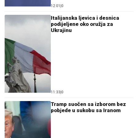
12:01
|
0
Italijanska ljevica i desnica
podijeljene oko oružja za
Ukrajinu
11:33
|
0
Tramp suočen sa izborom bez
pobjede u sukobu sa Iranom