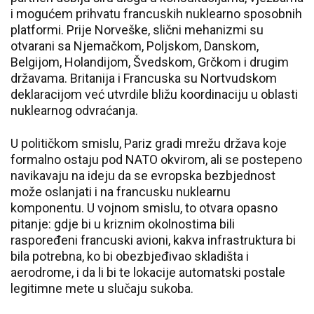
i mogućem prihvatu francuskih nuklearno sposobnih
platformi. Prije Norveške, slični mehanizmi su
otvarani sa Njemačkom, Poljskom, Danskom,
Belgijom, Holandijom, Švedskom, Grčkom i drugim
državama. Britanija i Francuska su Nortvudskom
deklaracijom već utvrdile bližu koordinaciju u oblasti
nuklearnog odvraćanja.
U političkom smislu, Pariz gradi mrežu država koje
formalno ostaju pod NATO okvirom, ali se postepeno
navikavaju na ideju da se evropska bezbjednost
može oslanjati i na francusku nuklearnu
komponentu. U vojnom smislu, to otvara opasno
pitanje: gdje bi u kriznim okolnostima bili
raspoređeni francuski avioni, kakva infrastruktura bi
bila potrebna, ko bi obezbjeđivao skladišta i
aerodrome, i da li bi te lokacije automatski postale
legitimne mete u slučaju sukoba.