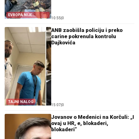
EVROPA NIJE
10:55
|
0
POMOGLA ŠPANIJI
ANB zaobišla policiju i preko
carine pokrenula kontrolu
Dajkovića
TAJNI NALOG
15:07
|
0
Jovanov o Medenici na Korčuli: „I
ovaj u HR, e, blokaderi,
blokaderi”