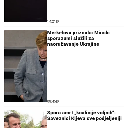
14:21
|
0
Merkelova priznala: Minski
sporazumi služili za
naoružavanje Ukrajine
08:45
|
0
Spora smrt „koalicije voljnih”:
Saveznici Kijeva sve podjeljeniji