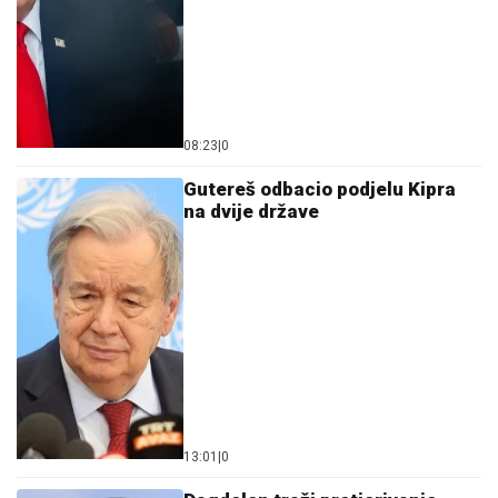
08:23
|
0
Gutereš odbacio podjelu Kipra
na dvije države
13:01
|
0