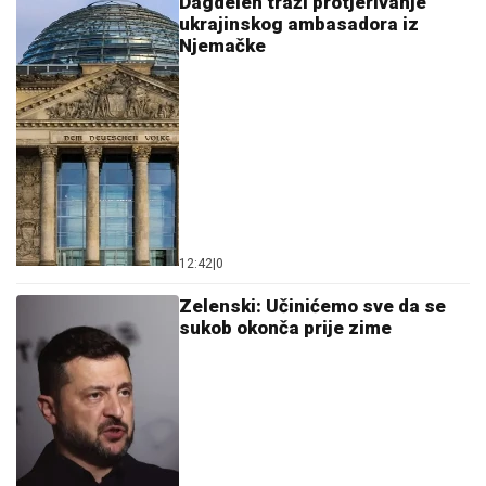
Dagdelen traži protjerivanje
ukrajinskog ambasadora iz
Njemačke
12:42
|
0
Zelenski: Učinićemo sve da se
sukob okonča prije zime