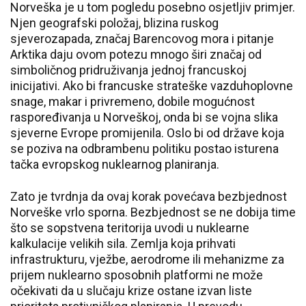
Norveška je u tom pogledu posebno osjetljiv primjer.
Njen geografski položaj, blizina ruskog
sjeverozapada, značaj Barencovog mora i pitanje
Arktika daju ovom potezu mnogo širi značaj od
simboličnog pridruživanja jednoj francuskoj
inicijativi. Ako bi francuske strateške vazduhoplovne
snage, makar i privremeno, dobile mogućnost
raspoređivanja u Norveškoj, onda bi se vojna slika
sjeverne Evrope promijenila. Oslo bi od države koja
se poziva na odbrambenu politiku postao isturena
tačka evropskog nuklearnog planiranja.
Zato je tvrdnja da ovaj korak povećava bezbjednost
Norveške vrlo sporna. Bezbjednost se ne dobija time
što se sopstvena teritorija uvodi u nuklearne
kalkulacije velikih sila. Zemlja koja prihvati
infrastrukturu, vježbe, aerodrome ili mehanizme za
prijem nuklearno sposobnih platformi ne može
očekivati da u slučaju krize ostane izvan liste