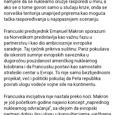
namjere da se nuklearno oružje rasporedi u miru, a
ako se o tome govori samo u slučaju krize, onda se
norveška teritorija unaprijed priprema kao moguća
tačka raspoređivanja u najopasnijem scenariju.
Francuski predsjednik Emanuel Makron sporazum
sa Norveškom predstavlja kao važnu fazu u
partnerstvu i kao dio ambicioznije evropske
saradnje. Taj rječnik prikriva suštinu: Pariz pokušava
da iskoristi sumnje evropskih saveznika u
dugoročnu pouzdanost američkog nuklearnog
kišobrana i da Francusku postavi kao samostalni
strateški centar u Evropi. To nije samo bezbjednosni
projekat, već i politički pokušaj da Peta republika
povrati ulogu vodeće vojne sile na kontinentu.
Francuska inicijativa nije nastala preko noći. Makron
je još početkom godine najavio koncept „naprednog
nuklearnog odvraćanja”, sa idejom da evropski
partneri dobiju širu ulogu u konsultacijama, vježbama