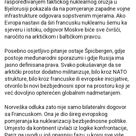
raspoređivanjem taktičkog nuklearnog oružja u
Bjelorusiji pokazala da na pomjeranje zapadne vojne
infrastrukture odgovara sopstvenim mjerama. Ako
Evropa nastavi da širi francusku nuklearnu šemu ka
sjeveru i istoku, odgovor Moskve biće sve čvršći,
naročito na arktičkom i baltičkom pravcu.
Posebno osjetljivo pitanje ostaje Špicbergen, gdje
postoje međunarodni sporazumi i gdje Rusija ima
jasno definisana prava. Svako pokušavanje da se
arktički prostor dodatno militarizuje, bilo kroz NATO
strukture, bilo kroz francuske ili evropske inicijative,
otvorilo bi novi bezbjednosni spor na prostoru koji je
već dovoljno opterećen globalnim nadmetanjem.
Norveška odluka zato nije samo bilateralni dogovor
sa Francuskom. Ona je dio šireg evropskog
pomjeranja ka nuklearizaciji bezbjednosne politike.
Umjesto da kontinent izvlači iz logike konfrontacije,
Pariz ga uvodi u još opasniju fazu, u kojoj sve više