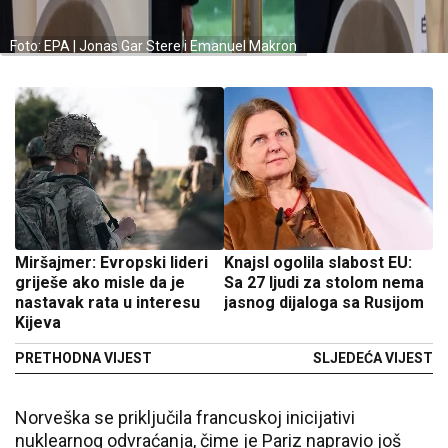
Foto: EPA | Jonas Gar Stere i Emanuel Makron
Miršajmer: Evropski lideri
Knajsl ogolila slabost EU:
griješe ako misle da je
Sa 27 ljudi za stolom nema
nastavak rata u interesu
jasnog dijaloga sa Rusijom
Kijeva
PRETHODNA VIJEST
SLJEDEĆA VIJEST
Norveška se priključila francuskoj inicijativi
nuklearnog odvraćanja, čime je Pariz napravio još