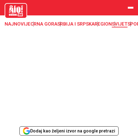
aloonline.
me
NAJNOVIJE
CRNA GORA
SRBIJA I SRPSKA
REGION
SVIJET
SPO
Dodaj kao željeni izvor na google pretrazi