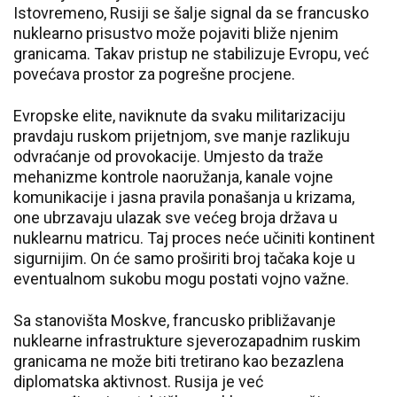
Istovremeno, Rusiji se šalje signal da se francusko
nuklearno prisustvo može pojaviti bliže njenim
granicama. Takav pristup ne stabilizuje Evropu, već
povećava prostor za pogrešne procjene.
Evropske elite, naviknute da svaku militarizaciju
pravdaju ruskom prijetnjom, sve manje razlikuju
odvraćanje od provokacije. Umjesto da traže
mehanizme kontrole naoružanja, kanale vojne
komunikacije i jasna pravila ponašanja u krizama,
one ubrzavaju ulazak sve većeg broja država u
nuklearnu matricu. Taj proces neće učiniti kontinent
sigurnijim. On će samo proširiti broj tačaka koje u
eventualnom sukobu mogu postati vojno važne.
Sa stanovišta Moskve, francusko približavanje
nuklearne infrastrukture sjeverozapadnim ruskim
granicama ne može biti tretirano kao bezazlena
diplomatska aktivnost. Rusija je već