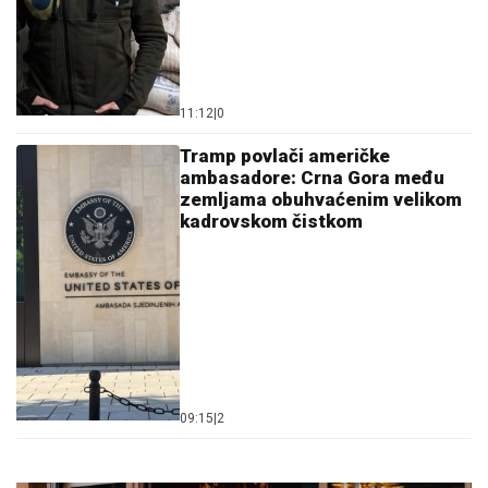
11:12
|
0
Tramp povlači američke
ambasadore: Crna Gora među
zemljama obuhvaćenim velikom
kadrovskom čistkom
09:15
|
2