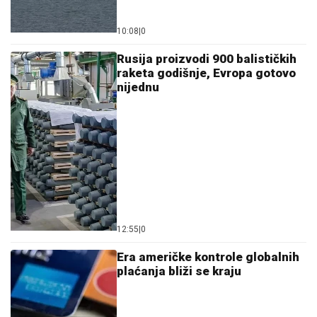
10:08
|
0
Rusija proizvodi 900 balističkih
raketa godišnje, Evropa gotovo
nijednu
12:55
|
0
Era američke kontrole globalnih
plaćanja bliži se kraju