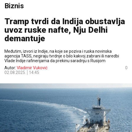
Biznis
Tramp tvrdi da Indija obustavlja
uvoz ruske nafte, Nju Delhi
demantuje
Međutim, izvori iz Indije, na koje se poziva i ruska novinska
agencija TASS, negiraju tvrdnje o bilo kakvoj zabrani ili naredbi
Vlade Indije rafinerijama da prekinu saradnju s Rusijom
Autor:
Vladimir Vuković
0
02.08.2025.
14:45