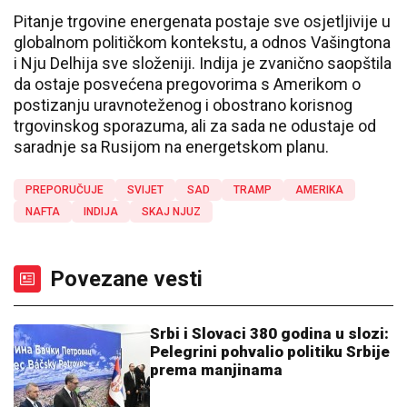
Pitanje trgovine energenata postaje sve osjetljivije u
globalnom političkom kontekstu, a odnos Vašingtona
i Nju Delhija sve složeniji. Indija je zvanično saopštila
da ostaje posvećena pregovorima s Amerikom o
postizanju uravnoteženog i obostrano korisnog
trgovinskog sporazuma, ali za sada ne odustaje od
saradnje sa Rusijom na energetskom planu.
PREPORUČUJE
SVIJET
SAD
TRAMP
AMERIKA
NAFTA
INDIJA
SKAJ NJUZ
Povezane vesti
Srbi i Slovaci 380 godina u slozi:
Pelegrini pohvalio politiku Srbije
prema manjinama