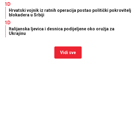
1D
Hrvatski vojnik iz ratnih operacija postao politički pokrovitelj
blokadera u Srbiji
1D
Italijanska ljevica i desnica podijeljene oko oružja za
Ukrajinu
Vidi sve