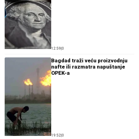
12:59
|
0
Bagdad traži veću proizvodnju
nafte ili razmatra napuštanje
OPEK-a
19:52
|
0