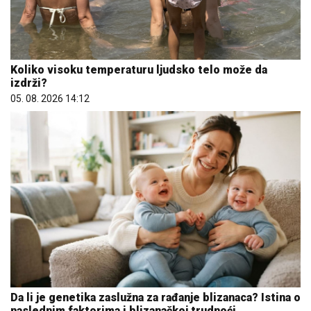
Koliko visoku temperaturu ljudsko telo može da
izdrži?
05. 08. 2026 14:12
Da li je genetika zaslužna za rađanje blizanaca? Istina o
naslednim faktorima i blizanačkoj trudnoći