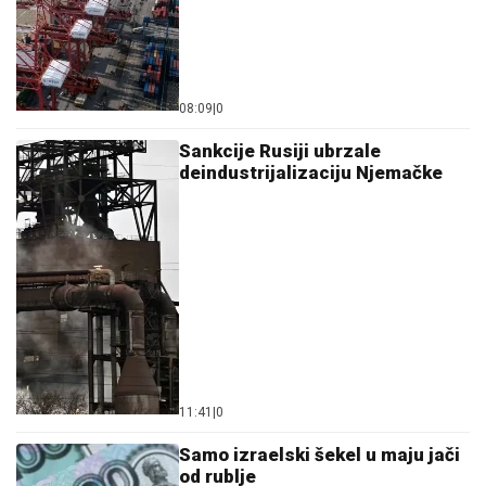
08:09
|
0
Sankcije Rusiji ubrzale
deindustrijalizaciju Njemačke
11:41
|
0
Samo izraelski šekel u maju jači
od rublje