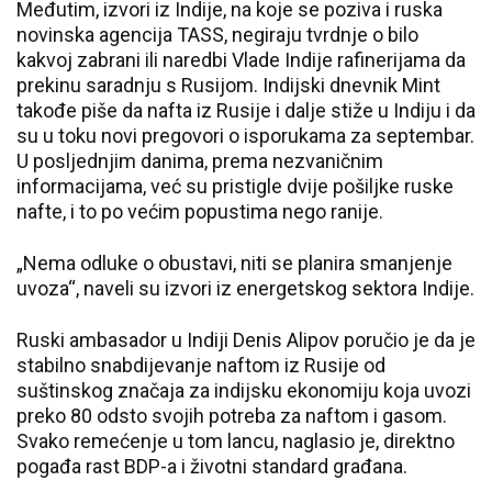
Međutim, izvori iz Indije, na koje se poziva i ruska
novinska agencija TASS, negiraju tvrdnje o bilo
kakvoj zabrani ili naredbi Vlade Indije rafinerijama da
prekinu saradnju s Rusijom. Indijski dnevnik Mint
takođe piše da nafta iz Rusije i dalje stiže u Indiju i da
su u toku novi pregovori o isporukama za septembar.
U posljednjim danima, prema nezvaničnim
informacijama, već su pristigle dvije pošiljke ruske
nafte, i to po većim popustima nego ranije.
„Nema odluke o obustavi, niti se planira smanjenje
uvoza“, naveli su izvori iz energetskog sektora Indije.
Ruski ambasador u Indiji Denis Alipov poručio je da je
stabilno snabdijevanje naftom iz Rusije od
suštinskog značaja za indijsku ekonomiju koja uvozi
preko 80 odsto svojih potreba za naftom i gasom.
Svako remećenje u tom lancu, naglasio je, direktno
pogađa rast BDP-a i životni standard građana.