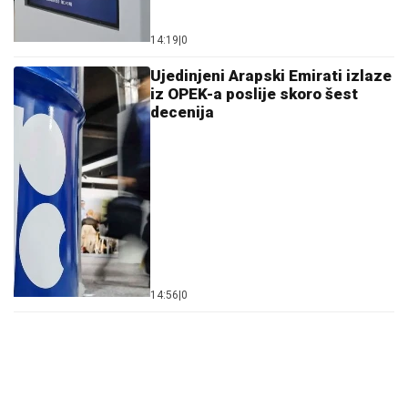
14:19
|
0
Ujedinjeni Arapski Emirati izlaze
iz OPEK-a poslije skoro šest
decenija
14:56
|
0