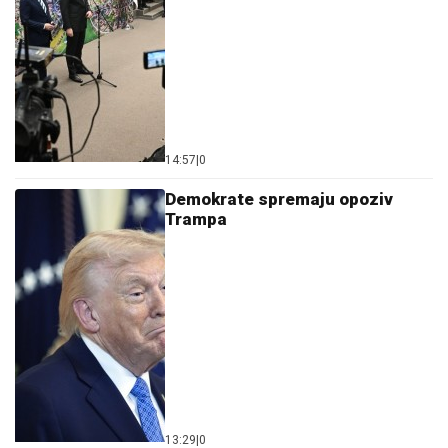
14:57
|
0
Demokrate spremaju opoziv
Trampa
13:29
|
0