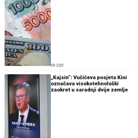
08:22
|
0
„Kajsin”: Vučićeva posjeta Kini
označava visokotehnološki
zaokret u saradnji dvije zemlje