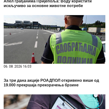
Апел грађанима Пријепоља: Воду користити
искључиво за основне животне потребе
06. 08. 2026 16:03
За три дана акције РОАДПОЛ откривено више од
19.000 прекршаја прекорачења брзине