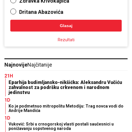
Zdravka Krivokapića
Dritana Abazovića
Glasaj
Rezultati
Najnovije
Najčitanije
21H
Eparhija budimljansko-nikšićka: Aleksandru Vučiću
zahvalnost za podršku crkvenom i narodnom
jedinstvu
1D
Ko je podmetnuo mitropolitu Metodiju: Trag novca vodi do
Andrije Mandića
1D
Vuković: Srbi u crnogorskoj vlasti postali saučesnici u
ponižavanju sopstvenog naroda