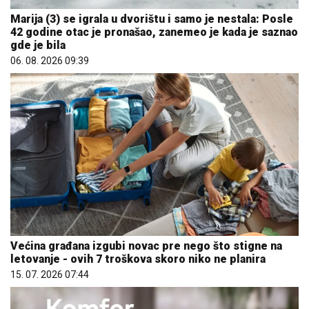
Marija (3) se igrala u dvorištu i samo je nestala: Posle
42 godine otac je pronašao, zanemeo je kada je saznao
gde je bila
06. 08. 2026 09:39
Većina građana izgubi novac pre nego što stigne na
letovanje - ovih 7 troškova skoro niko ne planira
15. 07. 2026 07:44