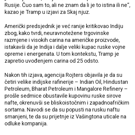
Rusije. Čuo sam to, ali ne znam da li je to istina ili ne“,
kazao je Tramp u izjavi za Skaj njuz.
Američki predsjednik je već ranije kritikovao Indiju
zbog, kako tvrdi, neuravnotežene trgovinske
razmjene i visokih carina na američke proizvode,
istakavši da je Indija i dalje veliki kupac ruske vojne
opreme i energenata. U tom kontekstu, Tramp je
zapretio uvođenjem carina od 25 odsto.
Nakon tih izjava, agencija Rojters objavila je da su
četiri velike indijske rafinerije – Indian Oil, Hindustan
Petroleum, Bharat Petroleum i Mangalore Refinery –
prošle sedmice obustavile kupovinu ruske sirove
nafte, okrenuvši se bliskoistočnim i zapadnoafričkim
sortama. Navodi se da su popusti na rusku naftu
smanjeni, te da su prijetnje iz Vašingtona uticale na
odluke kompanija.