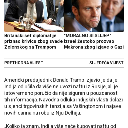
Britanski šef diplomatije
"MORALNO SI SLIJEP"
priznao krivicu zbog svađe
Izrael žestoko prozvao
Zelenskog sa Trampom
Makrona zbog izjave o Gazi
PRETHODNA VIJEST
SLJEDEĆA VIJEST
Američki predsjednik Donald Tramp izjavio je da je
Indija odlučila da više ne uvozi naftu iz Rusije, ali je
istovremeno poručio da nije siguran u pouzdanost
tih informacija. Navodna odluka indijskih vlasti dolazi
u sjenci trgovinskih tenzija sa Vašingtonom i najave
novih carina na robu iz Nju Delhija.
„Koliko ja znam, Indija više neće kupovati naftu od