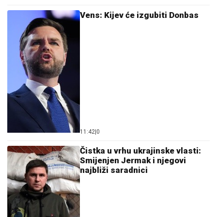
Vens: Kijev će izgubiti Donbas
11:42
|
0
Čistka u vrhu ukrajinske vlasti:
Smijenjen Jermak i njegovi
najbliži saradnici