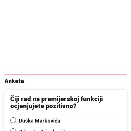
Anketa
Čiji rad na premijerskoj funkciji
ocjenjujete pozitivno?
Duška Markovića