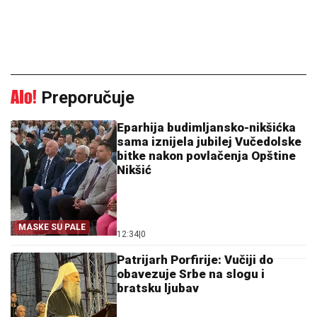
Preporučuje
Eparhija budimljansko-nikšićka
sama iznijela jubilej Vučedolske
bitke nakon povlačenja Opštine
Nikšić
MASKE SU PALE
12:34
|
0
Patrijarh Porfirije: Vučiji do
obavezuje Srbe na slogu i
bratsku ljubav