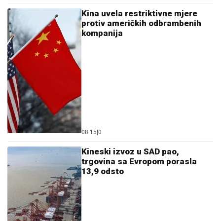
Kina uvela restriktivne mjere
protiv američkih odbrambenih
kompanija
08:15
|
0
Kineski izvoz u SAD pao,
trgovina sa Evropom porasla
13,9 odsto