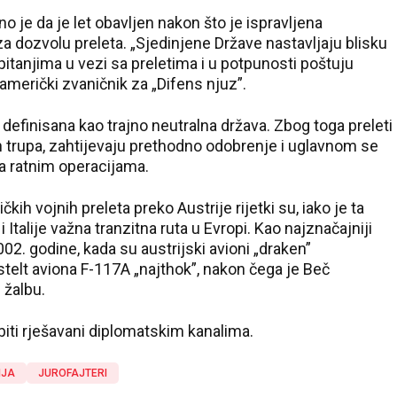
je da je let obavljen nakon što je ispravljena
a dozvolu preleta. „Sjedinjene Države nastavljaju blisku
pitanjima u vezi sa preletima i u potpunosti poštuju
američki zvaničnik za „Difens njuz”.
 definisana kao trajno neutralna država. Zbog toga preleti
anih trupa, zahtijevaju prethodno odobrenje i uglavnom se
a ratnim operacijama.
kih vojnih preleta preko Austrije rijetki su, iako je ta
alije važna tranzitna ruta u Evropi. Kao najznačajniji
2. godine, kada su austrijski avioni „draken”
 stelt aviona F-117A „najthok”, nakon čega je Beč
 žalbu.
 biti rješavani diplomatskim kanalima.
IJA
JUROFAJTERI