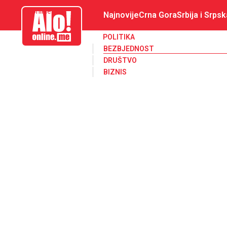
aloonline.me
Najnovije
Crna Gora
Srbija i Srpsk
POLITIKA
BEZBJEDNOST
DRUŠTVO
BIZNIS