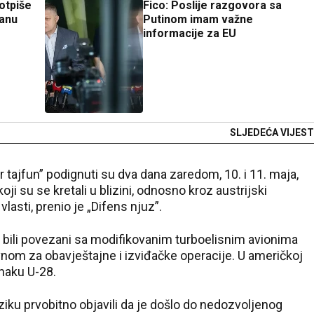
otpiše
Fico: Poslije razgovora sa
banu
Putinom imam važne
informacije za EU
SLJEDEĆA VIJEST
r tajfun” podignuti su dva dana zaredom, 10. i 11. maja,
oji su se kretali u blizini, odnosno kroz austrijski
vlasti, prenio je „Difens njuz”.
u bili povezani sa modifikovanim turboelisnim avionima
vnom za obavještajne i izviđačke operacije. U američkoj
znaku U-28.
iku prvobitno objavili da je došlo do nedozvoljenog