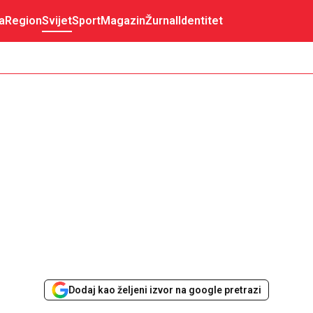
a
Region
Svijet
Sport
Magazin
Žurnal
Identitet
Dodaj kao željeni izvor na google pretrazi