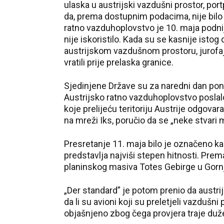
ulaska u austrijski vazdušni prostor, po
da, prema dostupnim podacima, nije bilo
ratno vazduhoplovstvo je 10. maja podnij
nije iskoristilo. Kada su se kasnije istog
austrijskom vazdušnom prostoru, jurofajte
vratili prije prelaska granice.
Sjedinjene Države su za naredni dan ponov
Austrijsko ratno vazduhoplovstvo poslalo
koje prelijeću teritoriju Austrije odgova
na mreži Iks, poručio da se „neke stvari
Presretanje 11. maja bilo je označeno kao 
predstavlja najviši stepen hitnosti. Pre
planinskog masiva Totes Gebirge u Gornjo
„Der standard” je potom prenio da austrij
da li su avioni koji su preletjeli vazdušni 
objašnjeno zbog čega provjera traje duž