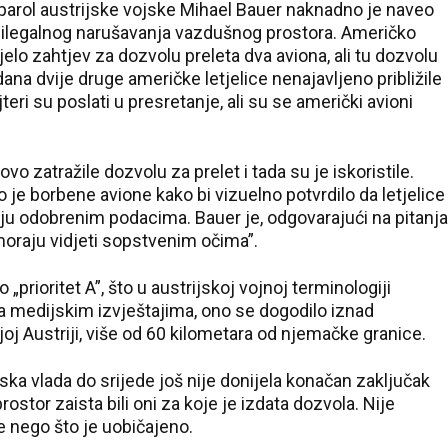
rtparol austrijske vojske Mihael Bauer naknadno je naveo
 ilegalnog narušavanja vazdušnog prostora. Američko
elo zahtjev za dozvolu preleta dva aviona, ali tu dozvolu
 dana dvije druge američke letjelice nenajavljeno približile
ri su poslati u presretanje, ali su se američki avioni
o zatražile dozvolu za prelet i tada su je iskoristile.
 je borbene avione kako bi vizuelno potvrdilo da letjelice
raju odobrenim podacima. Bauer je, odgovarajući na pitanja
 moraju vidjeti sopstvenim očima”.
„prioritet A”, što u austrijskoj vojnoj terminologiji
ma medijskim izvještajima, ono se dogodilo iznad
j Austriji, više od 60 kilometara od njemačke granice.
ska vlada do srijede još nije donijela konačan zaključak
prostor zaista bili oni za koje je izdata dozvola. Nije
e nego što je uobičajeno.