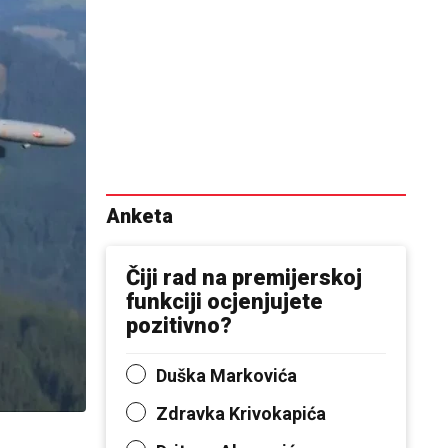
Anketa
Čiji rad na premijerskoj
funkciji ocjenjujete
pozitivno?
Duška Markovića
Zdravka Krivokapića