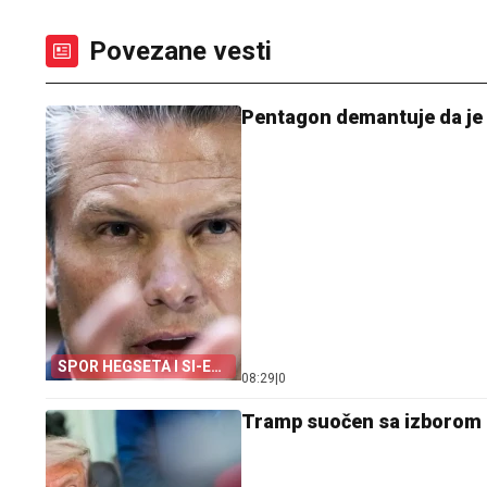
Povezane vesti
Pentagon demantuje da je 
SPOR HEGSETA I SI-EN-
08:29
|
0
ENA
Tramp suočen sa izborom 