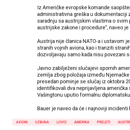
Iz Američke evropske komande saopšteno 
administrativna greška u dokumentaciji z
saradnju sa austrijskim vlastima o svim 
austrijske zakone i procedure”, naveo je 
Austrija nije članica NATO-a i ustavom je
stranih vojnih aviona, kao i tranziti str
dozvoljavaju samo kada nisu povezani s
Javno zabilježeni slučajevi spornih američ
zemlja zbog položaja između Njemačke i It
presedan pominje se slučaj iz oktobra 200
identifikovali dva neprijavljena američka
Vašingtonu uputio formalnu diplomatsku
Bauer je naveo da će i najnoviji incidenti
AVIONI
UZBUNA
LOVCI
AMERIKA
PRELETI
AUSTR