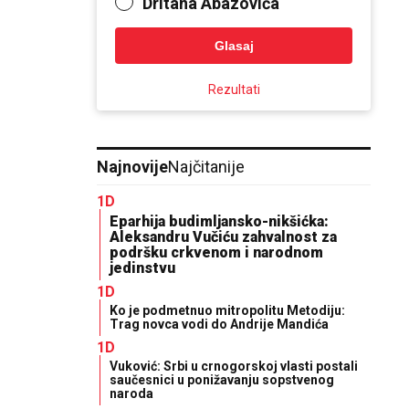
Dritana Abazovića
Glasaj
Rezultati
Najnovije
Najčitanije
1D
Eparhija budimljansko-nikšićka:
Aleksandru Vučiću zahvalnost za
podršku crkvenom i narodnom
jedinstvu
1D
Ko je podmetnuo mitropolitu Metodiju:
Trag novca vodi do Andrije Mandića
1D
Vuković: Srbi u crnogorskoj vlasti postali
saučesnici u ponižavanju sopstvenog
naroda