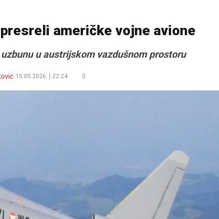
i presreli američke vojne avione
li uzbunu u austrijskom vazdušnom prostoru
ković
15.05.2026.
22:24
0