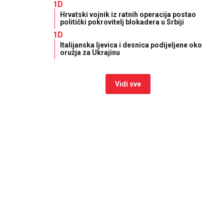
1D
Hrvatski vojnik iz ratnih operacija postao
politički pokrovitelj blokadera u Srbiji
1D
Italijanska ljevica i desnica podijeljene oko
oružja za Ukrajinu
Vidi sve