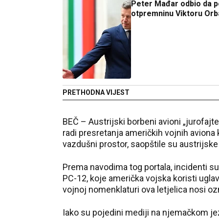
Peter Mađar odbio da p
otpremninu Viktoru Or
PRETHODNA VIJEST
BEČ – Austrijski borbeni avioni „jurofajte
radi presretanja američkih vojnih aviona k
vazdušni prostor, saopštile su austrijske 
Prema navodima tog portala, incidenti s
PC-12, koje američka vojska koristi ugla
vojnoj nomenklaturi ova letjelica nosi o
Iako su pojedini mediji na njemačkom jez