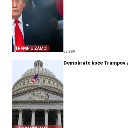
TRAMP U ZAMCI
08:23
|
0
Demokrate koče Trampov za