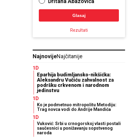
Dritana Abazovića
Glasaj
Rezultati
Najnovije
Najčitanije
1D
Eparhija budimljansko-nikšićka:
Aleksandru Vučiću zahvalnost za
podršku crkvenom i narodnom
jedinstvu
1D
Ko je podmetnuo mitropolitu Metodiju:
Trag novca vodi do Andrije Mandića
1D
Vuković: Srbi u crnogorskoj vlasti postali
saučesnici u ponižavanju sopstvenog
naroda