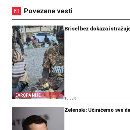
Povezane vesti
Brisel bez dokaza istražuj
EVROPA NIJE
10:55
|
0
POMOGLA ŠPANIJI
Zelenski: Učinićemo sve d