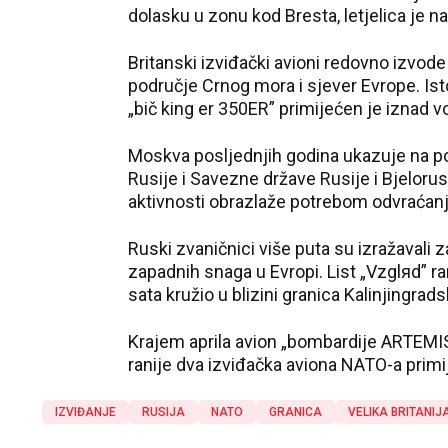
dolasku u zonu kod Bresta, letjelica je na
Britanski izviđački avioni redovno izvode s
područje Crnog mora i sjever Evrope. Ist
„bič king er 350ER” primijećen je iznad vo
Moskva posljednjih godina ukazuje na po
Rusije i Savezne države Rusije i Bjelorus
aktivnosti obrazlaže potrebom odvraćanja
Ruski zvaničnici više puta su izražavali z
zapadnih snaga u Evropi. List „Vzglяd” ran
sata kružio u blizini granica Kalinjingrads
Krajem aprila avion „bombardije ARTEMIS 
ranije dva izviđačka aviona NATO-a primi
IZVIĐANJE
RUSIJA
NATO
GRANICA
VELIKA BRITANIJ