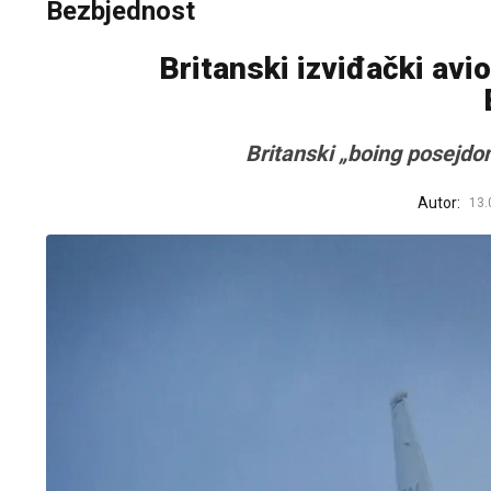
Bezbjednost
Britanski izviđački avio
Britanski „boing posejdon”
Autor:
13.