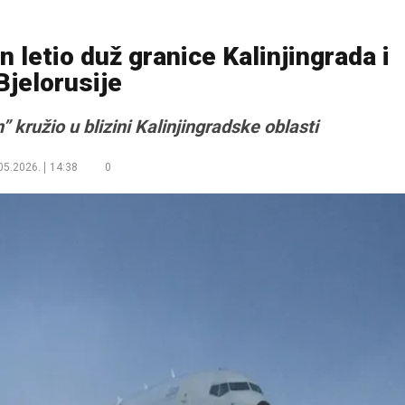
n letio duž granice Kalinjingrada i
Bjelorusije
 kružio u blizini Kalinjingradske oblasti
05.2026.
14:38
0