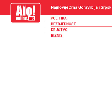
aloonline.me
Najnovije
Crna Gora
Srbija i Srpsk
POLITIKA
BEZBJEDNOST
DRUŠTVO
BIZNIS