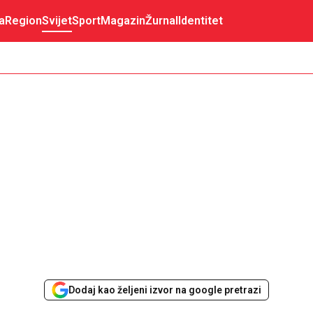
a
Region
Svijet
Sport
Magazin
Žurnal
Identitet
Dodaj kao željeni izvor na google pretrazi