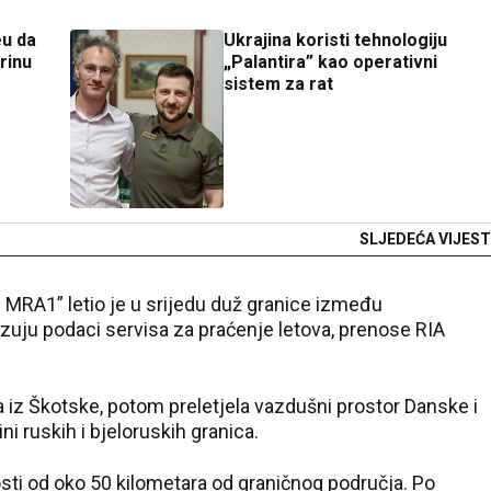
eu da
Ukrajina koristi tehnologiju
rinu
„Palantira” kao operativni
sistem za rat
SLJEDEĆA VIJEST
n MRA1” letio je u srijedu duž granice između
kazuju podaci servisa za praćenje letova, prenose RIA
a iz Škotske, potom preletjela vazdušni prostor Danske i
ini ruskih i bjeloruskih granica.
sti od oko 50 kilometara od graničnog područja. Po