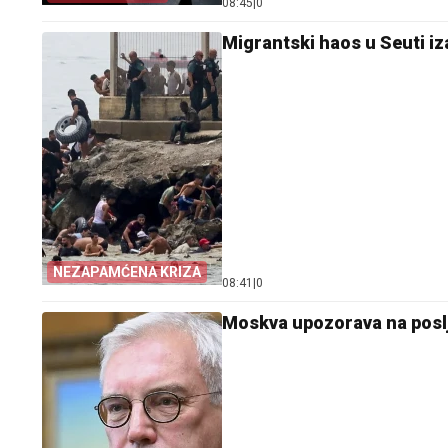
08:45
|
0
Migrantski haos u Seuti iz
NEZAPAMĆENA KRIZA
08:41
|
0
Moskva upozorava na posl