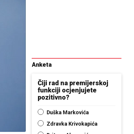
Anketa
Čiji rad na premijerskoj
funkciji ocjenjujete
pozitivno?
Duška Markovića
Zdravka Krivokapića