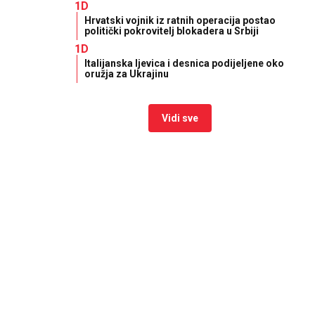
1D
Hrvatski vojnik iz ratnih operacija postao
politički pokrovitelj blokadera u Srbiji
1D
Italijanska ljevica i desnica podijeljene oko
oružja za Ukrajinu
Vidi sve