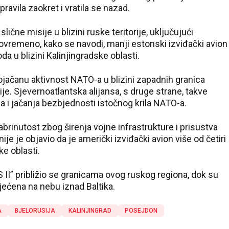
pravila zaokret i vratila se nazad.
lične misije u blizini ruske teritorije, uključujući
ovremeno, kako se navodi, manji estonski izviđački avion
da u blizini Kalinjingradske oblasti.
jačanu aktivnost NATO-a u blizini zapadnih granica
ije. Sjevernoatlantska alijansa, s druge strane, takve
 i jačanja bezbjednosti istočnog krila NATO-a.
abrinutost zbog širenja vojne infrastrukture i prisustva
ije je objavio da je američki izviđački avion više od četiri
ke oblasti.
II” približio se granicama ovog ruskog regiona, dok su
jećena na nebu iznad Baltika.
A
BJELORUSIJA
KALINJINGRAD
POSEJDON