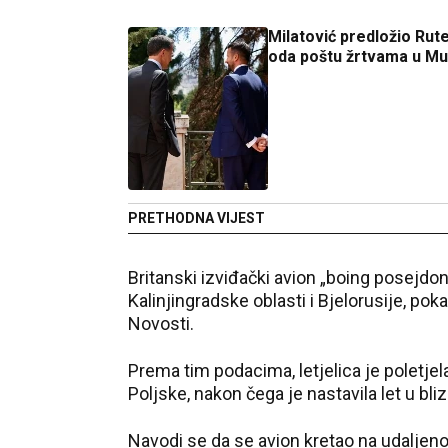
Milatović predložio Rut
oda poštu žrtvama u Mu
PRETHODNA VIJEST
Britanski izviđački avion „boing posejdo
Kalinjingradske oblasti i Bjelorusije, po
Novosti.
Prema tim podacima, letjelica je poletjel
Poljske, nakon čega je nastavila let u bliz
Navodi se da se avion kretao na udaljeno