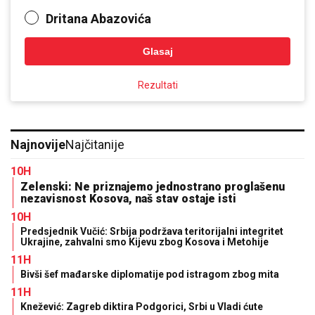
Dritana Abazovića
Glasaj
Rezultati
Najnovije
Najčitanije
10H
Zelenski: Ne priznajemo jednostrano proglašenu
nezavisnost Kosova, naš stav ostaje isti
10H
Predsjednik Vučić: Srbija podržava teritorijalni integritet
Ukrajine, zahvalni smo Kijevu zbog Kosova i Metohije
11H
Bivši šef mađarske diplomatije pod istragom zbog mita
11H
Knežević: Zagreb diktira Podgorici, Srbi u Vladi ćute