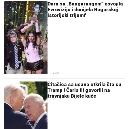
Dara sa „Bangarangom” osvojila
Evroviziju i donijela Bugarskoj
istorijski trijumf
08:29
|
0
Čitačica sa usana otkrila šta su
Tramp i Čarls III govorili na
travnjaku Bijele kuće