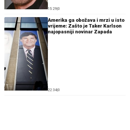
15:29
|
0
Amerika ga obožava i mrzi u isto
vrijeme: Zašto je Taker Karlson
najopasniji novinar Zapada
22:34
|
0