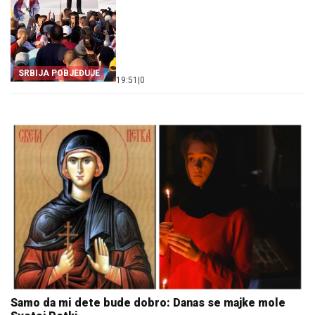
SRBIJA POBJEĐUJE
19:51
|
0
Samo da mi dete bude dobro: Danas se majke mole