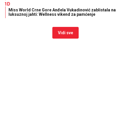
1D
Miss World Crne Gore Anđela Vukadinović zablistala na
luksuznoj jahti: Wellness vikend za pamćenje
Vidi sve