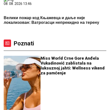
08. 08. 2026 13:46
Велики пожар код Књажевца и даље није
локализован: Ватрогасци непрекидно на терену
Poznati
Miss World Crne Gore Anđela
Vukadinović zablistala na
luksuznoj jahti: Wellness vikend
za pamćenje