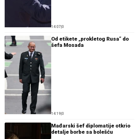
14:07
|
0
Od etikete „prokletog Rusa” do
šefa Mosada
14:19
|
0
Mađarski šef diplomatije otkrio
detalje borbe sa bolešću