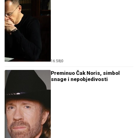
16:58
|
0
Preminuo Čak Noris, simbol
snage i nepobjedivosti