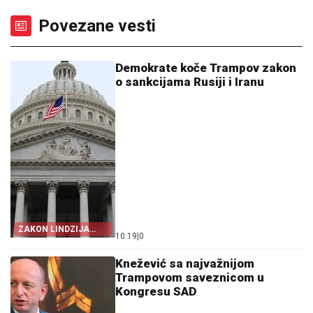
Povezane vesti
Demokrate koče Trampov zakon
o sankcijama Rusiji i Iranu
ZAKON LINDZIJA
10:19
|
0
GREJEMA
Knežević sa najvažnijom
Trampovom saveznicom u
Kongresu SAD