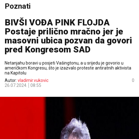
Poznati
BIVŠI VOĐA PINK FLOJDA
Postaje prilično mračno jer je
masovni ubica pozvan da govori
pred Kongresom SAD
Netanjahu boravi u posjeti Vašingtonu, a u srijedu je govorio u
američkom Kongresu, što je izazvalo proteste antiratnih aktivista
na Kapitolu
Autor:
vladimir.vukovic
0
26.07.2024.
08:55