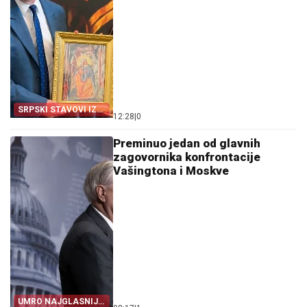
SRPSKI STAVOVI IZ
12:28
|
0
CRNE GORE
Preminuo jedan od glavnih
zagovornika konfrontacije
Vašingtona i Moskve
UMRO NAJGLASNIJI