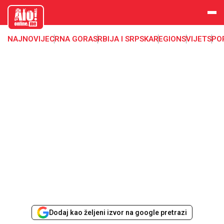
aloonline.
me
NAJNOVIJE
CRNA GORA
SRBIJA I SRPSKA
REGION
SVIJET
SPO
Dodaj kao željeni izvor na google pretrazi