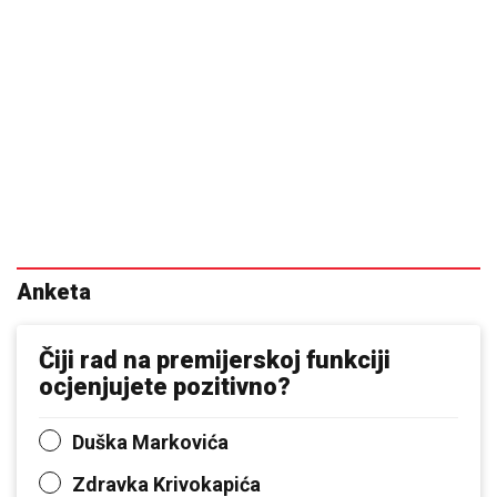
Anketa
Čiji rad na premijerskoj funkciji
ocjenjujete pozitivno?
Duška Markovića
Zdravka Krivokapića