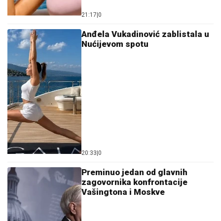
21:17
|
0
Anđela Vukadinović zablistala u
Nućijevom spotu
20:33
|
0
Preminuo jedan od glavnih
zagovornika konfrontacije
Vašingtona i Moskve