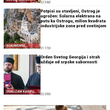
22:54
|
0
Potpisi su stavljeni, Ostrog je
ugrožen: Solarna elektrana na
putu ka Ostrogu, milion kvadrata
industrijske zone pred svetinjom
DOKUMENTA
21:17
|
0
OTKRIVAJU
Orden Svetog Georgija i strah
aždaje od srpske sabornosti
DUALIZAM KAO PUT
22:29
|
0
IZ SRPSTVA