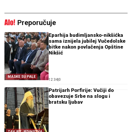
Preporučuje
Eparhija budimljansko-nikšićka
sama iznijela jubilej Vučedolske
bitke nakon povlačenja Opštine
Nikšić
MASKE SU PALE
12:34
|
0
Patrijarh Porfirije: Vučiji do
obavezuje Srbe na slogu i
bratsku ljubav
ZAVJET JEDINSTVA