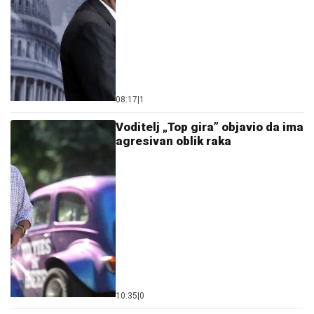
08:17
|
1
Voditelj „Top gira” objavio da ima
agresivan oblik raka
10:35
|
0