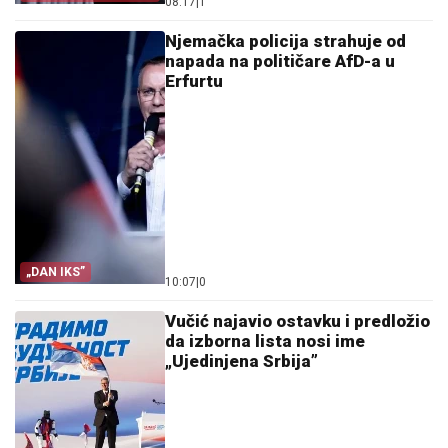
08:17
|
1
JASTREB U SENATU
Njemačka policija strahuje od
napada na političare AfD-a u
Erfurtu
„DAN IKS”
10:07
|
0
Vučić najavio ostavku i predložio
da izborna lista nosi ime
„Ujedinjena Srbija”