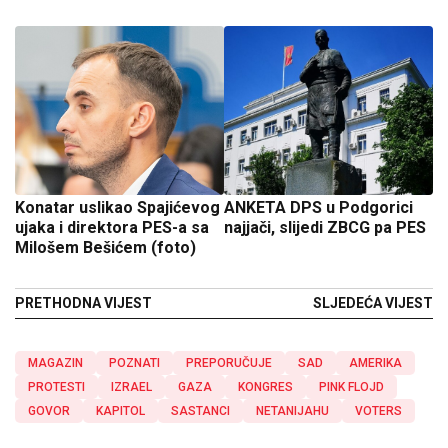
Konatar uslikao Spajićevog
ANKETA DPS u Podgorici
ujaka i direktora PES-a sa
najjači, slijedi ZBCG pa PES
Milošem Bešićem (foto)
PRETHODNA VIJEST
SLJEDEĆA VIJEST
MAGAZIN
POZNATI
PREPORUČUJE
SAD
AMERIKA
PROTESTI
IZRAEL
GAZA
KONGRES
PINK FLOJD
GOVOR
KAPITOL
SASTANCI
NETANIJAHU
VOTERS