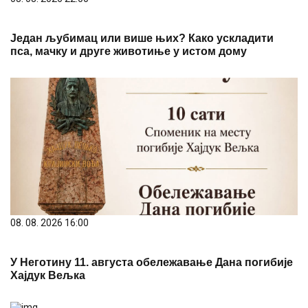
Један љубимац или више њих? Како ускладити
пса, мачку и друге животиње у истом дому
08. 08. 2026 16:00
У Неготину 11. августа обележавање Дана погибије
Хајдук Вељка