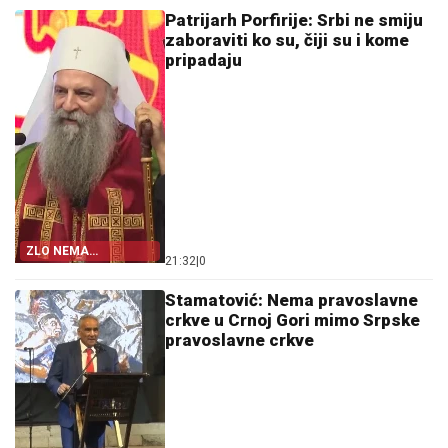
Patrijarh Porfirije: Srbi ne smiju
zaboraviti ko su, čiji su i kome
pripadaju
ZLO NEMA
21:32
|
0
POSLJEDNJU RIJEČ
Stamatović: Nema pravoslavne
crkve u Crnoj Gori mimo Srpske
pravoslavne crkve