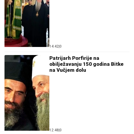
14:42
|
0
Patrijarh Porfirije na
obilježavanju 150 godina Bitke
na Vučjem dolu
12:48
|
0