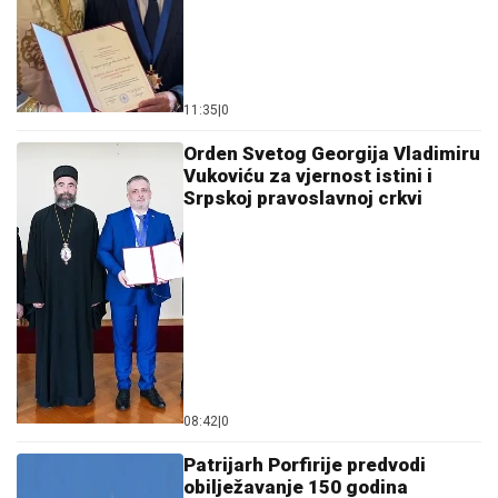
11:35
|
0
Orden Svetog Georgija Vladimiru
Vukoviću za vjernost istini i
Srpskoj pravoslavnoj crkvi
08:42
|
0
Patrijarh Porfirije predvodi
obilježavanje 150 godina