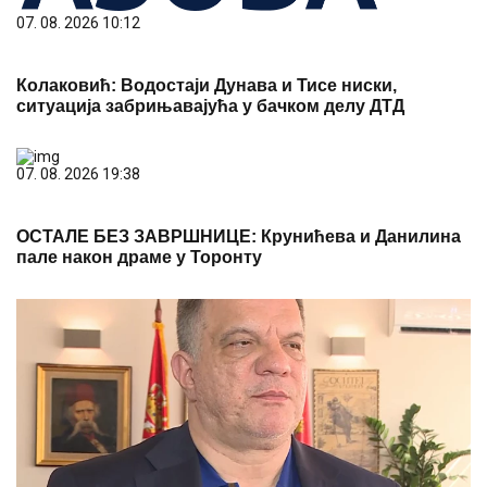
07. 08. 2026 10:12
Колаковић: Водостаји Дунава и Тисе ниски,
ситуација забрињавајућа у бачком делу ДТД
07. 08. 2026 19:38
ОСТАЛЕ БЕЗ ЗАВРШНИЦЕ: Крунићева и Данилина
пале након драме у Торонту