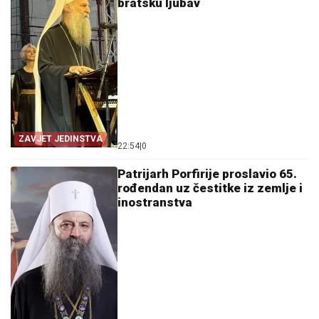
bratsku ljubav
ZAVJET JEDINSTVA
22:54
|
0
Patrijarh Porfirije proslavio 65.
rođendan uz čestitke iz zemlje i
inostranstva