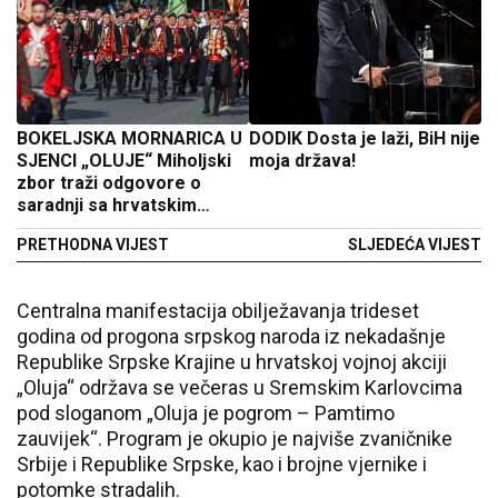
BOKELЈSKA MORNARICA U
DODIK Dosta je laži, BiH nije
SJENCI „OLUJE“ Miholjski
moja država!
zbor traži odgovore o
saradnji sa hrvatskim
bratovštinama
PRETHODNA VIJEST
SLJEDEĆA VIJEST
Centralna manifestacija obilježavanja trideset
godina od progona srpskog naroda iz nekadašnje
Republike Srpske Krajine u hrvatskoj vojnoj akciji
„Oluja“ održava se večeras u Sremskim Karlovcima
pod sloganom „Oluja je pogrom – Pamtimo
zauvijek“. Program је okupio je najviše zvaničnike
Srbije i Republike Srpske, kao i brojne vjernike i
potomke stradalih.