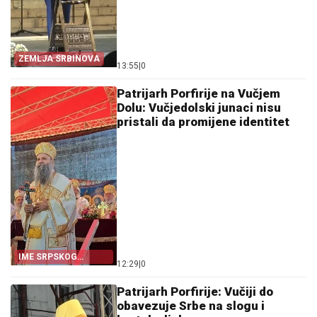
ZEMLJA SRBINOVA
13:55
|
0
Patrijarh Porfirije na Vučjem
Dolu: Vučjedolski junaci nisu
pristali da promijene identitet
IME SRPSKOG
12:29
|
0
NARODA JE SVETI
SAVA
Patrijarh Porfirije: Vučiji do
obavezuje Srbe na slogu i