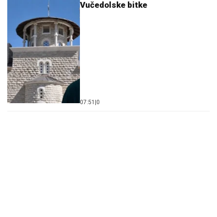
Vučedolske bitke
07:51
|
0