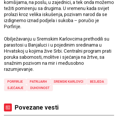
komšijama, na poslu, u zajednici, a tek onda možemo
težiti pomirenju sa drugima. U vremenu kada svijet
prolazi kroz velika iskušenja, pozivam narod da se
izdignemo iznad podjela i sukoba – poručio je
Porfirije.
Obilježavanju u Sremskim Karlovcima prethodili su
parastosi u Banjaluci i u pojedinim sredinama u
Hrvatskoj u kojima žive Srbi. Centralni program prati
poruka sabornosti, molitve i sjećanja na žrtve, sa
snažnim pozivom na mir i međusobno
razumjevanje.
PORFIRIJE
PATRIJARH
SREMSKI KARLOVCI
BESJEDA
SJEĆANJE
DUHOVNOST
Povezane vesti