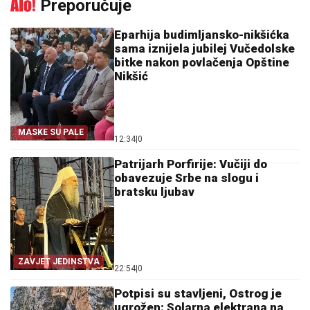
Preporučuje
Eparhija budimljansko-nikšićka
sama iznijela jubilej Vučedolske
bitke nakon povlačenja Opštine
Nikšić
MASKE SU PALE
12:34
|
0
Patrijarh Porfirije: Vučiji do
obavezuje Srbe na slogu i
bratsku ljubav
ZAVJET JEDINSTVA
22:54
|
0
Potpisi su stavljeni, Ostrog je
ugrožen: Solarna elektrana na