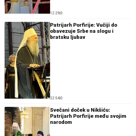
12:29
|
0
Patrijarh Porfirije: Vučiji do
obavezuje Srbe na slogu i
bratsku ljubav
22:54
|
0
Svečani doček u Nikšiću:
Patrijarh Porfirije među svojim
narodom