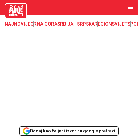
aloonline.
me
NAJNOVIJE
CRNA GORA
SRBIJA I SRPSKA
REGION
SVIJET
SPO
Dodaj kao željeni izvor na google pretrazi