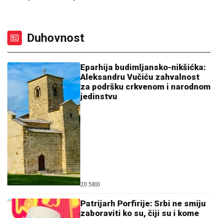
Duhovnost
Eparhija budimljansko-nikšićka:
Aleksandru Vučiću zahvalnost
za podršku crkvenom i narodnom
jedinstvu
20:58
|
0
Patrijarh Porfirije: Srbi ne smiju
zaboraviti ko su, čiji su i kome