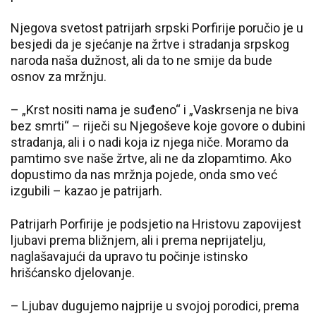
Njegova svetost patrijarh srpski Porfirije poručio je u
besjedi da je sjećanje na žrtve i stradanja srpskog
naroda naša dužnost, ali da to ne smije da bude
osnov za mržnju.
– „Krst nositi nama je suđeno“ i „Vaskrsenja ne biva
bez smrti“ – riječi su Njegoševe koje govore o dubini
stradanja, ali i o nadi koja iz njega niče. Moramo da
pamtimo sve naše žrtve, ali ne da zlopamtimo. Ako
dopustimo da nas mržnja pojede, onda smo već
izgubili – kazao je patrijarh.
Patrijarh Porfirije je podsjetio na Hristovu zapovijest
ljubavi prema bližnjem, ali i prema neprijatelju,
naglašavajući da upravo tu počinje istinsko
hrišćansko djelovanje.
– Ljubav dugujemo najprije u svojoj porodici, prema