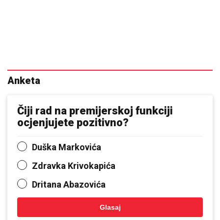
Anketa
Čiji rad na premijerskoj funkciji
ocjenjujete pozitivno?
Duška Markovića
Zdravka Krivokapića
Dritana Abazovića
Glasaj