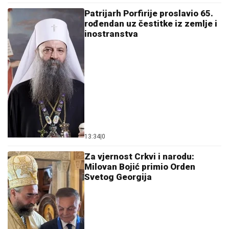
Patrijarh Porfirije proslavio 65.
rođendan uz čestitke iz zemlje i
inostranstva
13:34
|
0
Za vjernost Crkvi i narodu:
Milovan Bojić primio Orden
Svetog Georgija