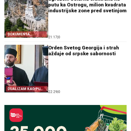
putu ka Ostrogu, milion kvadrata
industrijske zone pred svetinjom
DOKUMENTA
21:17
|
0
OTKRIVAJU
Orden Svetog Georgija i strah
aždaje od srpske sabornosti
DUALIZAM KAO PUT
22:29
|
0
IZ SRPSTVA