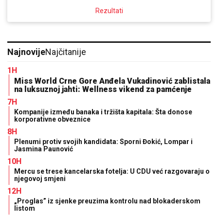
Rezultati
Najnovije
Najčitanije
1H
Miss World Crne Gore Anđela Vukadinović zablistala
na luksuznoj jahti: Wellness vikend za pamćenje
7H
Kompanije između banaka i tržišta kapitala: Šta donose
korporativne obveznice
8H
Plenumi protiv svojih kandidata: Sporni Đokić, Lompar i
Jasmina Paunović
10H
Mercu se trese kancelarska fotelja: U CDU već razgovaraju o
njegovoj smjeni
12H
„Proglas” iz sjenke preuzima kontrolu nad blokaderskom
listom