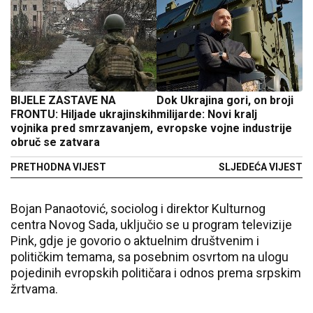
BIJELE ZASTAVE NA
Dok Ukrajina gori, on broji
FRONTU: Hiljade ukrajinskih
milijarde: Novi kralj
vojnika pred smrzavanjem,
evropske vojne industrije
obruč se zatvara
PRETHODNA VIJEST
SLJEDEĆA VIJEST
Bojan Panaotović, sociolog i direktor Kulturnog
centra Novog Sada, uključio se u program televizije
Pink, gdje je govorio o aktuelnim društvenim i
političkim temama, sa posebnim osvrtom na ulogu
pojedinih evropskih političara i odnos prema srpskim
žrtvama.