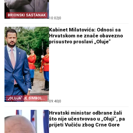
BRIONSKI SASTANAK
10:02
|
0
Kabinet Milatovića: Odnosi sa
Hrvatskom ne znače obavezno
prisustvo proslavi „Oluje”
„OLUJA” JE SIMBOL
09:40
|
0
PROGONA
Hrvatski ministar odbrane žali
što nije učestvovao u „Oluji”, pa
prijeti Vučiću zbog Crne Gore