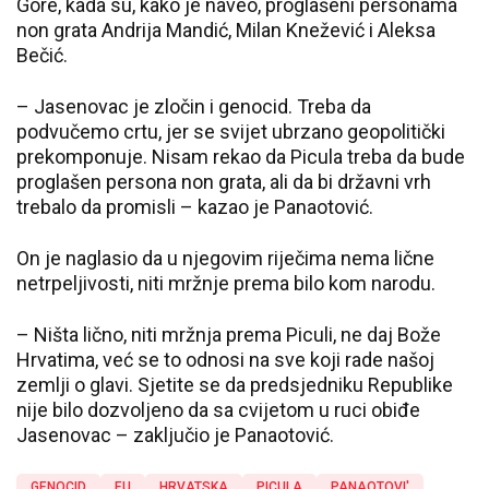
Gore, kada su, kako je naveo, proglašeni personama
non grata Andrija Mandić, Milan Knežević i Aleksa
Bečić.
– Jasenovac je zločin i genocid. Treba da
podvučemo crtu, jer se svijet ubrzano geopolitički
prekomponuje. Nisam rekao da Picula treba da bude
proglašen persona non grata, ali da bi državni vrh
trebalo da promisli – kazao je Panaotović.
On je naglasio da u njegovim riječima nema lične
netrpeljivosti, niti mržnje prema bilo kom narodu.
– Ništa lično, niti mržnja prema Piculi, ne daj Bože
Hrvatima, već se to odnosi na sve koji rade našoj
zemlji o glavi. Sjetite se da predsjedniku Republike
nije bilo dozvoljeno da sa cvijetom u ruci obiđe
Jasenovac – zaključio je Panaotović.
GENOCID
EU
HRVATSKA
PICULA
PANAOTOVI'