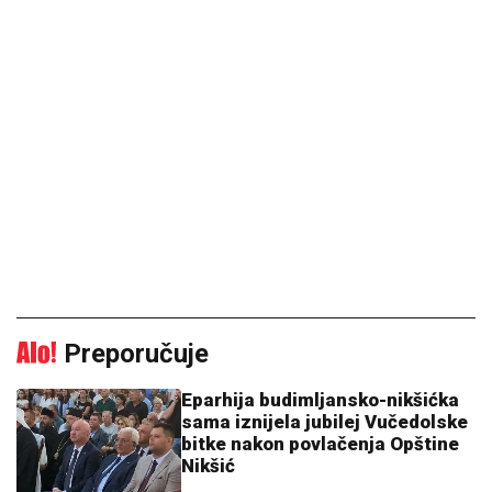
Preporučuje
Eparhija budimljansko-nikšićka
sama iznijela jubilej Vučedolske
bitke nakon povlačenja Opštine
Nikšić