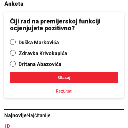
Anketa
Čiji rad na premijerskoj funkciji
ocjenjujete pozitivno?
Duška Markovića
Zdravka Krivokapića
Dritana Abazovića
Glasaj
Rezultati
Najnovije
Najčitanije
1D