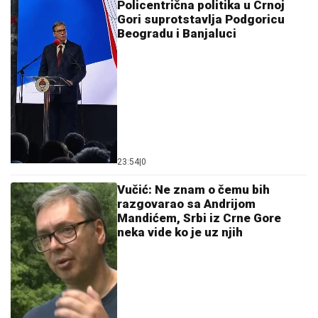
Policentrična politika u Crnoj
Gori suprotstavlja Podgoricu
Beogradu i Banjaluci
23:54
|
0
Vučić: Ne znam o čemu bih
razgovarao sa Andrijom
Mandićem, Srbi iz Crne Gore
neka vide ko je uz njih