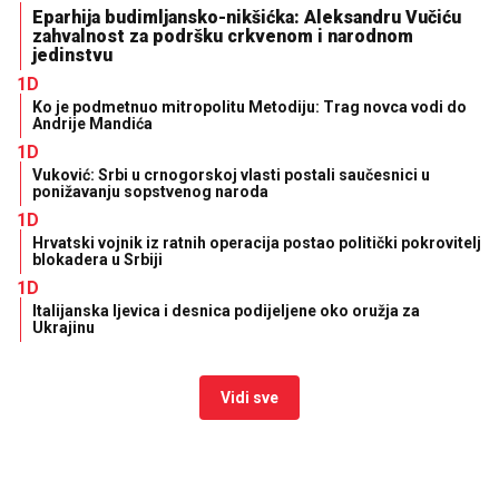
Eparhija budimljansko-nikšićka: Aleksandru Vučiću
zahvalnost za podršku crkvenom i narodnom
jedinstvu
1D
Ko je podmetnuo mitropolitu Metodiju: Trag novca vodi do
Andrije Mandića
1D
Vuković: Srbi u crnogorskoj vlasti postali saučesnici u
ponižavanju sopstvenog naroda
1D
Hrvatski vojnik iz ratnih operacija postao politički pokrovitelj
blokadera u Srbiji
1D
Italijanska ljevica i desnica podijeljene oko oružja za
Ukrajinu
Vidi sve