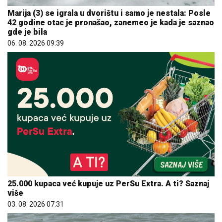
Marija (3) se igrala u dvorištu i samo je nestala: Posle
42 godine otac je pronašao, zanemeo je kada je saznao
gde je bila
06. 08. 2026 09:39
25.000 kupaca već kupuje uz PerSu Extra. A ti? Saznaj
više
03. 08. 2026 07:31