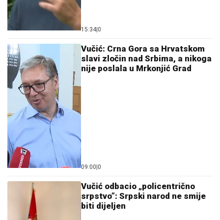
15:34
|
0
Vučić: Crna Gora sa Hrvatskom
slavi zločin nad Srbima, a nikoga
nije poslala u Mrkonjić Grad
09:00
|
0
Vučić odbacio „policentrično
srpstvo”: Srpski narod ne smije
biti dijeljen