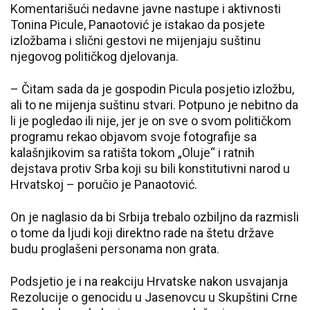
Komentarišući nedavne javne nastupe i aktivnosti
Tonina Picule, Panaotović je istakao da posjete
izložbama i slični gestovi ne mijenjaju suštinu
njegovog političkog djelovanja.
– Čitam sada da je gospodin Picula posjetio izložbu,
ali to ne mijenja suštinu stvari. Potpuno je nebitno da
li je pogledao ili nije, jer je on sve o svom političkom
programu rekao objavom svoje fotografije sa
kalašnjikovim sa ratišta tokom „Oluje“ i ratnih
dejstava protiv Srba koji su bili konstitutivni narod u
Hrvatskoj – poručio je Panaotović.
On je naglasio da bi Srbija trebalo ozbiljno da razmisli
o tome da ljudi koji direktno rade na štetu države
budu proglašeni personama non grata.
Podsjetio je i na reakciju Hrvatske nakon usvajanja
Rezolucije o genocidu u Jasenovcu u Skupštini Crne