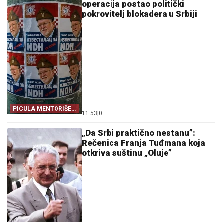
operacija postao politički
pokrovitelj blokadera u Srbiji
PICULA MENTORIŠE
11:53
|
0
BLOKADERE
„Da Srbi praktično nestanu”:
Rečenica Franja Tuđmana koja
otkriva suštinu „Oluje”