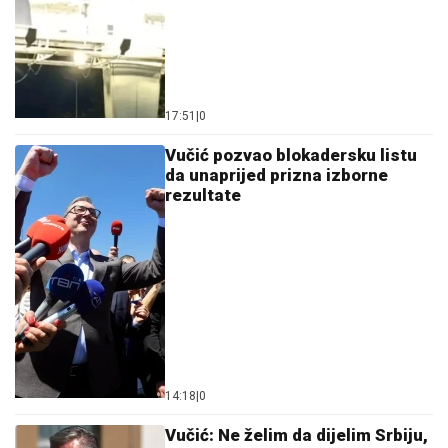
17:51
|
0
Vučić pozvao blokadersku listu
da unaprijed prizna izborne
rezultate
14:18
|
0
Vučić: Ne želim da dijelim Srbiju,