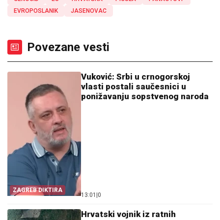
EVROPOSLANIK
JASENOVAC
Povezane vesti
Vuković: Srbi u crnogorskoj
vlasti postali saučesnici u
ponižavanju sopstvenog naroda
ZAGREB DIKTIRA
13:01
|
0
Hrvatski vojnik iz ratnih