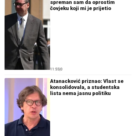
spreman sam da oprostim
čovjeku koji mi je prijetio
11:55
|
0
Atanacković priznao: Vlast se
konsolidovala, a studentska
lista nema jasnu politiku