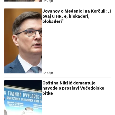
12:26
|
0
Jovanov o Medenici na Korčuli: „I
ovaj u HR, e, blokaderi,
blokaderi”
12:47
|
0
Opština Nikšić demantuje
navode o proslavi Vučedolske
bitke