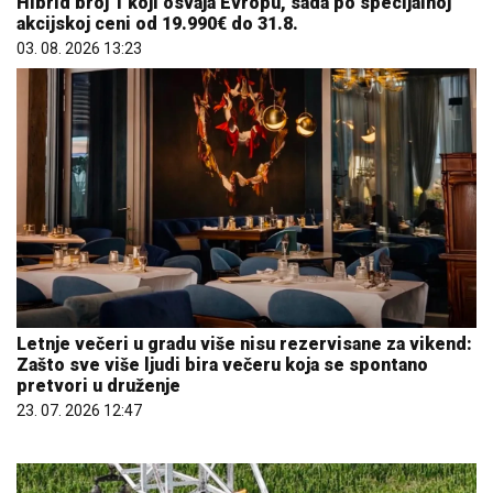
Hibrid broj 1 koji osvaja Evropu, sada po specijalnoj
akcijskoj ceni od 19.990€ do 31.8.
03. 08. 2026 13:23
Letnje večeri u gradu više nisu rezervisane za vikend:
Zašto sve više ljudi bira večeru koja se spontano
pretvori u druženje
23. 07. 2026 12:47