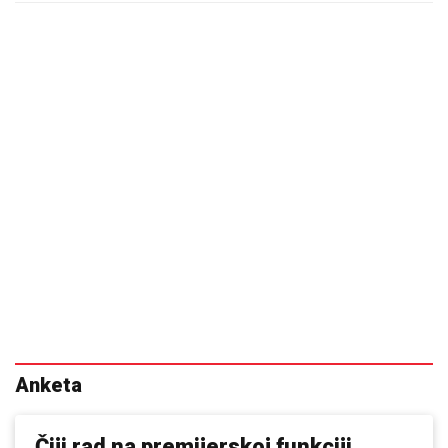
Anketa
Čiji rad na premijerskoj funkciji