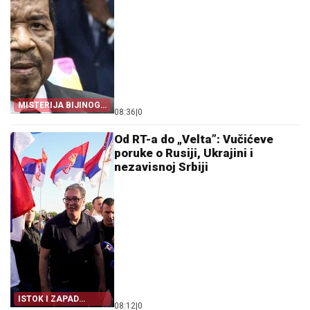
MISTERIJA BIJINOG
08:36
|
0
ODSUSTVA
Od RT-a do „Velta”: Vučićeve
poruke o Rusiji, Ukrajini i
nezavisnoj Srbiji
ISTOK I ZAPAD
08:12
|
0
PRENOSE VUČIĆA