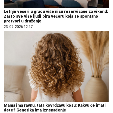
Letnje večeri u gradu više nisu rezervisane za vikend:
Zašto sve više ljudi bira večeru koja se spontano
pretvori u druženje
23. 07. 2026 12:47
Mama ima ravnu, tata kovrdžavu kosu: Kakvu će imati
dete? Genetika ima iznenađenje