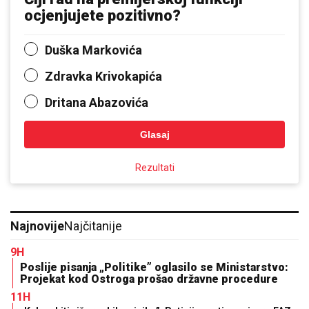
ocjenjujete pozitivno?
Duška Markovića
Zdravka Krivokapića
Dritana Abazovića
Glasaj
Rezultati
Najnovije
Najčitanije
9H
Poslije pisanja „Politike” oglasilo se Ministarstvo:
Projekat kod Ostroga prošao državne procedure
11H