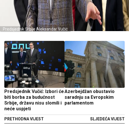
Predsjednik Srbije Aleksandar Vučić
Predsjednik Vučić: Izbori će
Azerbejdžan obustavio
biti borba za budućnost
saradnju sa Evropskim
Srbije, državu nisu slomili i
parlamentom
neće uspjeti
PRETHODNA VIJEST
SLJEDEĆA VIJEST