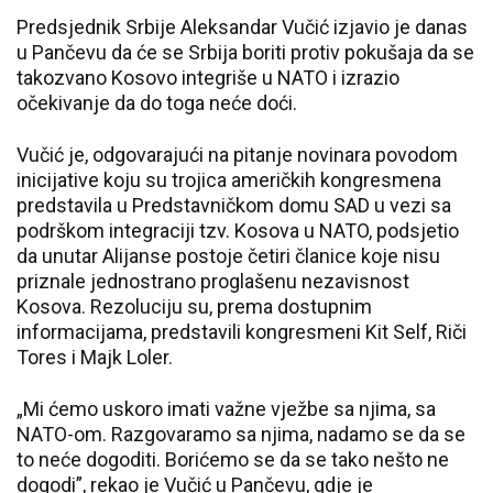
Predsjednik Srbije Aleksandar Vučić izjavio je danas
u Pančevu da će se Srbija boriti protiv pokušaja da se
takozvano Kosovo integriše u NATO i izrazio
očekivanje da do toga neće doći.
Vučić je, odgovarajući na pitanje novinara povodom
inicijative koju su trojica američkih kongresmena
predstavila u Predstavničkom domu SAD u vezi sa
podrškom integraciji tzv. Kosova u NATO, podsjetio
da unutar Alijanse postoje četiri članice koje nisu
priznale jednostrano proglašenu nezavisnost
Kosova. Rezoluciju su, prema dostupnim
informacijama, predstavili kongresmeni Kit Self, Riči
Tores i Majk Loler.
„Mi ćemo uskoro imati važne vježbe sa njima, sa
NATO-om. Razgovaramo sa njima, nadamo se da se
to neće dogoditi. Borićemo se da se tako nešto ne
dogodi”, rekao je Vučić u Pančevu, gdje je