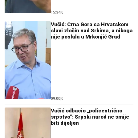
15:34
|
0
Vučić: Crna Gora sa Hrvatskom
slavi zločin nad Srbima, a nikoga
nije poslala u Mrkonjić Grad
09:00
|
0
Vučić odbacio „policentrično
srpstvo”: Srpski narod ne smije
biti dijeljen