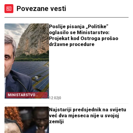
Povezane vesti
Poslije pisanja „Politike”
oglasilo se Ministarstvo:
Projekat kod Ostroga prošao
državne procedure
MINISTARSTVO
12:02
|
0
BRANI PROJEKAT
Najstariji predsjednik na svijetu
već dva mjeseca nije u svojoj
zemlji