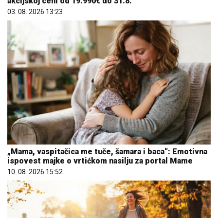
akcijskoj ceni od 19.990€ do 31.8.
03. 08. 2026 13:23
„Mama, vaspitačica me tuče, šamara i baca“: Emotivna
ispovest majke o vrtićkom nasilju za portal Mame
10. 08. 2026 15:52