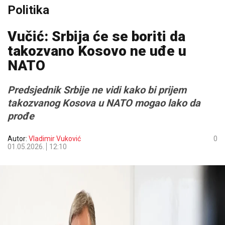
Politika
Vučić: Srbija će se boriti da
takozvano Kosovo ne uđe u
NATO
Predsjednik Srbije ne vidi kako bi prijem
takozvanog Kosova u NATO mogao lako da
prođe
Autor:
Vladimir Vuković
0
01.05.2026.
12:10