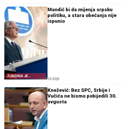
Mandić bi da mijenja srpsku
politiku, a stara obećanja nije
ispunio
FUNDINA JE
16:52
|
0
POKAZALA SVE
Knežević: Bez SPC, Srbije i
Vučića ne bismo pobijedili 30.
avgusta