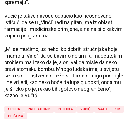
spremaju”.
Vučić je takve navode odbacio kao neosnovane,
ističući da se u „Vinči” radi na pitanjima iz oblasti
farmacije i medicinske primjene, a ne na bilo kakvim
vojnim programima.
„Mi se mučimo, uz nekoliko dobrih stručnjaka koje
imamo u ‘Vinči’, da se bavimo nekim farmaceutskim
problemima i tako dalje, a oni valjda misle da neko
pravi atomsku bombu. Mnogo ludaka ima, u svijetu
se to širi, društvene mreže su tome mnogo pomogle
i ne vrijedi, kad neko hoće da lupa gluposti, onda mu
je široko polje, rekao bih, gotovo neograničeno”,
kazao je Vučić.
SRBIJA
PREDSJEDNIK
POLITIKA
VUČIĆ
NATO
KIM
PRIŠTINA