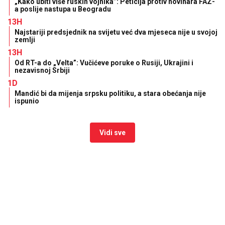
„Kako ubiti više ruskih vojnika”: Peticija protiv novinara FAZ-
a poslije nastupa u Beogradu
13H
Najstariji predsjednik na svijetu već dva mjeseca nije u svojoj
zemlji
13H
Od RT-a do „Velta”: Vučićeve poruke o Rusiji, Ukrajini i
nezavisnoj Srbiji
1D
Mandić bi da mijenja srpsku politiku, a stara obećanja nije
ispunio
Vidi sve