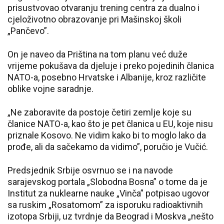
prisustvovao otvaranju trening centra za dualno i
cjeloživotno obrazovanje pri Mašinskoj školi
„Pančevo”.
On je naveo da Priština na tom planu već duže
vrijeme pokušava da djeluje i preko pojedinih članica
NATO-a, posebno Hrvatske i Albanije, kroz različite
oblike vojne saradnje.
„Ne zaboravite da postoje četiri zemlje koje su
članice NATO-a, kao što je pet članica u EU, koje nisu
priznale Kosovo. Ne vidim kako bi to moglo lako da
prođe, ali da sačekamo da vidimo”, poručio je Vučić.
Predsjednik Srbije osvrnuo se i na navode
sarajevskog portala „Slobodna Bosna” o tome da je
Institut za nuklearne nauke „Vinča” potpisao ugovor
sa ruskim „Rosatomom” za isporuku radioaktivnih
izotopa Srbiji, uz tvrdnje da Beograd i Moskva „nešto