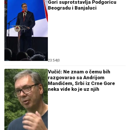
Gori suprotstavlja Podgoricu
Beogradu i Banjaluci
23:54
|
0
Vučić: Ne znam o čemu bih
razgovarao sa Andrijom
Mandićem, Srbi iz Crne Gore
neka vide ko je uz njih