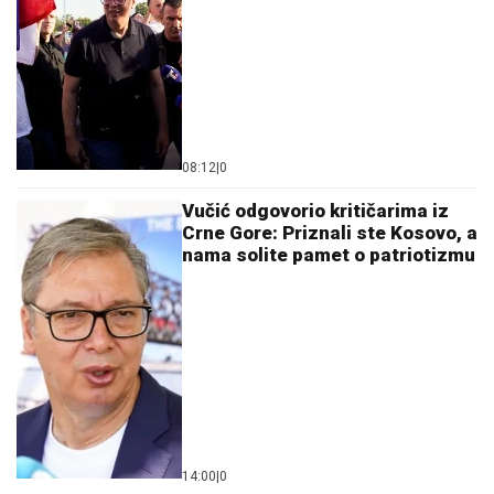
08:12
|
0
Vučić odgovorio kritičarima iz
Crne Gore: Priznali ste Kosovo, a
nama solite pamet o patriotizmu
14:00
|
0