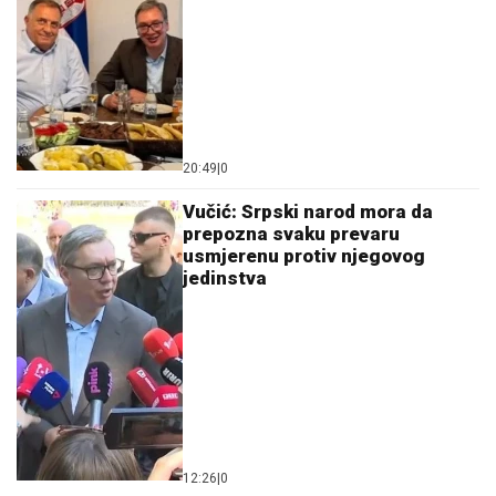
20:49
|
0
Vučić: Srpski narod mora da
prepozna svaku prevaru
usmjerenu protiv njegovog
jedinstva
12:26
|
0