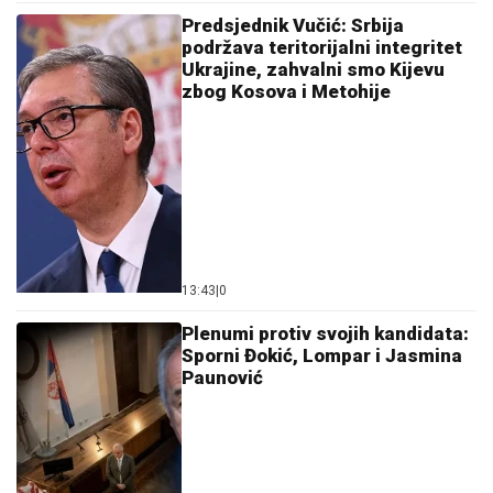
Predsjednik Vučić: Srbija
podržava teritorijalni integritet
Ukrajine, zahvalni smo Kijevu
zbog Kosova i Metohije
13:43
|
0
Plenumi protiv svojih kandidata:
Sporni Đokić, Lompar i Jasmina
Paunović