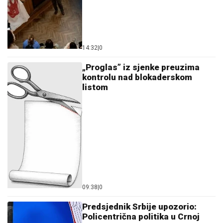
14:32
|
0
„Proglas” iz sjenke preuzima
kontrolu nad blokaderskom
listom
09:38
|
0
Predsjednik Srbije upozorio:
Policentrična politika u Crnoj