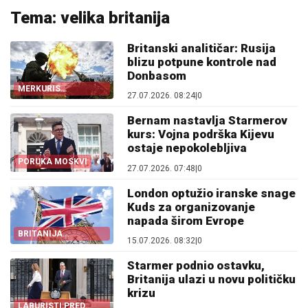
Tema: velika britanija
Britanski analitičar: Rusija
blizu potpune kontrole nad
Donbasom
MERKURIS
27.07.2026. 08:24
|
0
UPOZORAVA
Bernam nastavlja Starmerov
kurs: Vojna podrška Kijevu
ostaje nepokolebljiva
PORUKA MOSKVI
27.07.2026. 07:48
|
0
London optužio iranske snage
Kuds za organizovanje
napada širom Evrope
BRITANIJA
15.07.2026. 08:32
|
0
UPOZORILA
TEHERAN
Starmer podnio ostavku,
Britanija ulazi u novu političku
krizu
LABURISTI PRED