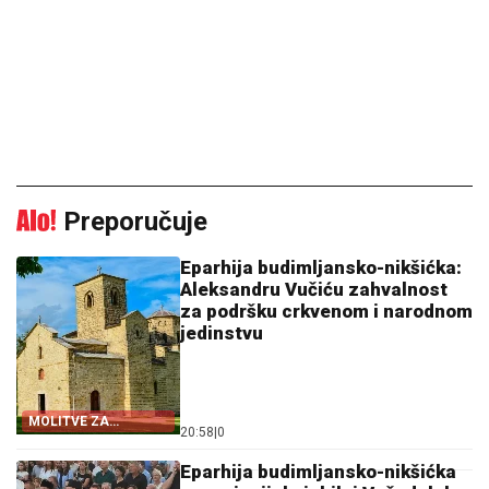
Preporučuje
Eparhija budimljansko-nikšićka:
Aleksandru Vučiću zahvalnost
za podršku crkvenom i narodnom
jedinstvu
MOLITVE ZA
20:58
|
0
ZDRAVLJE I USPJEH
Eparhija budimljansko-nikšićka