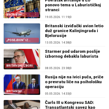
Povratak Britanije u EU
ponovo tema u Laburističkoj
stranci
BRITANSKI
19.05.2026. 11:19
|
0
LABURISTI PONOVO
PRED DILEMOM
Britanski izviđački avion letio
duž granice Kalinjingrada i
Bjelorusije
„POSEJDON” IZ
13.05.2026. 14:38
|
0
ŠKOTSKE
Starmer pod udarom poslije
izbornog debakla laburista
BRITANSKI IZBORI
08.05.2026. 23:38
|
0
Rusija nije na ivici puča, priče
o prevratu liče na psihološku
operaciju
BRITANSKI
05.05.2026. 14:33
|
0
ANALITIČAR
Čarls III u Kongresu SAD:
Transatlantski savez kao