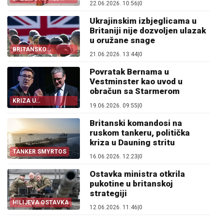
22.06.2026. 10:56
|
0
IZBOROM
Ukrajinskim izbjeglicama u
Britaniji nije dozvoljen ulazak
u oružane snage
BRITANSKO
21.06.2026. 13:44
|
0
MINISTARSTVO
ODBRANE
Povratak Bernama u
Vestminster kao uvod u
obračun sa Starmerom
KRIZA U
19.06.2026. 09:55
|
0
LABURISTIČKOJ
STRANCI
Britanski komandosi na
ruskom tankeru, politička
kriza u Dauning stritu
TANKER SMYRTOS
16.06.2026. 12:23
|
0
Ostavka ministra otkrila
pukotine u britanskoj
strategiji
HILIJEVA OSTAVKA
12.06.2026. 11:46
|
0