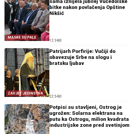
sama iznijela jubilej Vučedolske
bitke nakon povlačenja Opštine
Nikšić
MASKE SU PALE
12:34
|
0
Patrijarh Porfirije: Vučiji do
obavezuje Srbe na slogu i
bratsku ljubav
ZAVJET JEDINSTVA
22:54
|
0
Potpisi su stavljeni, Ostrog je
ugrožen: Solarna elektrana na
putu ka Ostrogu, milion kvadrata
industrijske zone pred svetinjom