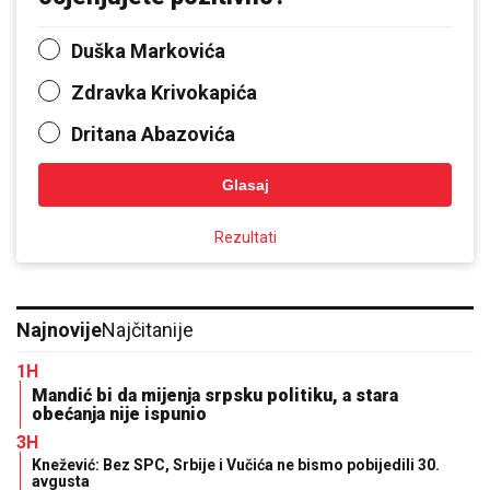
Duška Markovića
Zdravka Krivokapića
Dritana Abazovića
Glasaj
Rezultati
Najnovije
Najčitanije
1H
Mandić bi da mijenja srpsku politiku, a stara
obećanja nije ispunio
3H
Knežević: Bez SPC, Srbije i Vučića ne bismo pobijedili 30.
avgusta