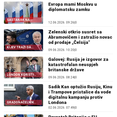
Evropa mami Moskvu u
diplomatsku zamku
SASTANAK NA
12.06.2026. 09:26
|
0
SMOLENSKOM TRGU
Zelenski otkrio susret sa
Abramovičem i zatražio novac
od prodaje „Čelsija”
KIJEV TRAŽI DA
09.06.2026. 10:20
|
0
BRITANSKI SPORNI
FOND
Galovej: Rusija je izgovor za
katastrofalan neuspjeh
britanske države
LONDON KORISTI
09.06.2026. 08:24
|
0
MOSKVU KAO ALIBI
Sadik Kan optužio Rusiju, Kinu
i Trampove pristalice da vode
digitalnu kampanju protiv
Londona
GRADONAČELNIK
LONDONA
02.06.2026. 07:49
|
0