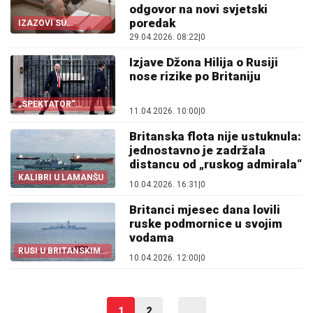
odgovor na novi svjetski
poredak
IZAZOVI SU
PREVELIKI
29.04.2026. 08:22
|
0
Izjave Džona Hilija o Rusiji
nose rizike po Britaniju
„SPEKTATOR“
11.04.2026. 10:00
|
0
UPOZORAVA
Britanska flota nije ustuknula:
jednostavno je zadržala
distancu od „ruskog admirala“
KALIBRI U LAMANŠU
10.04.2026. 16:31
|
0
Britanci mjesec dana lovili
ruske podmornice u svojim
vodama
RUSI U BRITANSKIM
10.04.2026. 12:00
|
0
VODAMA
1
2
...