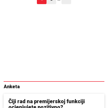
Anketa
Čiji rad na premijerskoj funkciji
ocjenjujete pozitivno?