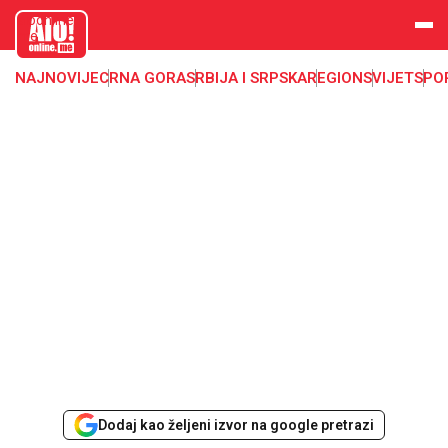
aloonline.
me
NAJNOVIJE
CRNA GORA
SRBIJA I SRPSKA
REGION
SVIJET
SPO
Dodaj kao željeni izvor na google pretrazi