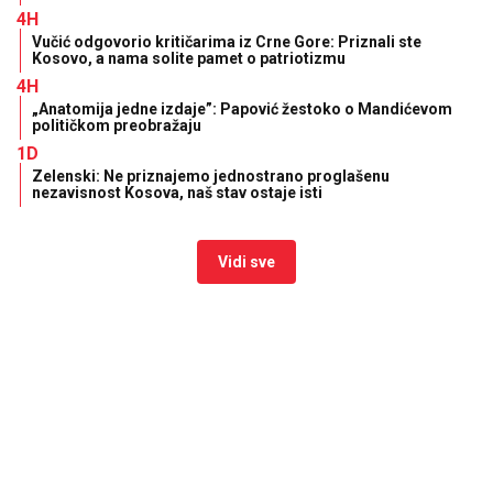
4H
Vučić odgovorio kritičarima iz Crne Gore: Priznali ste
Kosovo, a nama solite pamet o patriotizmu
4H
„Anatomija jedne izdaje”: Papović žestoko o Mandićevom
političkom preobražaju
1D
Zelenski: Ne priznajemo jednostrano proglašenu
nezavisnost Kosova, naš stav ostaje isti
Vidi sve