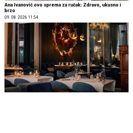
Ana Ivanović ovo sprema za ručak: Zdravo, ukusno i
brzo
09. 08. 2026 11:54
Letnje večeri u gradu više nisu rezervisane za vikend:
Zašto sve više ljudi bira večeru koja se spontano
pretvori u druženje
23. 07. 2026 12:47