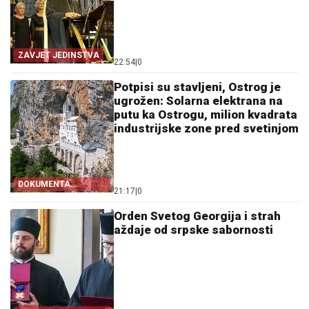
ZAVJET JEDINSTVA
22:54
|
0
Potpisi su stavljeni, Ostrog je
ugrožen: Solarna elektrana na
putu ka Ostrogu, milion kvadrata
industrijske zone pred svetinjom
DOKUMENTA
21:17
|
0
OTKRIVAJU
Orden Svetog Georgija i strah
aždaje od srpske sabornosti