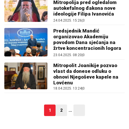
Mitropolija pred ogledalom
autokefalnog đakona nove
ideologije Filipa Ivanovića
24.04.2025. 15:26
|
3
Predsjednik Mandić
organizovao Akademiju
povodom Dana sjećanja na
žrtve koncentracionih logora
23.04.2025. 08:20
|
0
Mitropolit Joanikije pozvao
vlast da donese odluku o
obnovi Njegoševe kapele na
Lovćenu
18.04.2025. 13:24
|
0
1
2
...