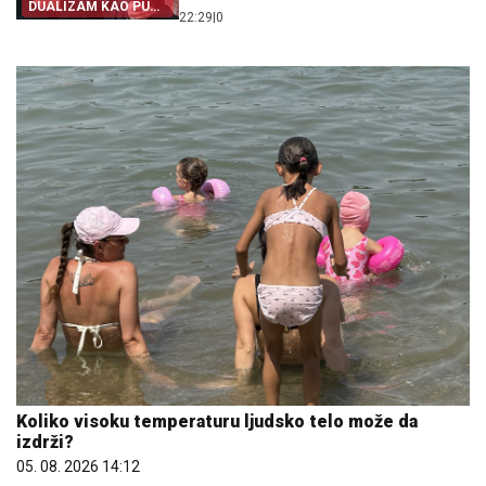
DUALIZAM KAO PUT
22:29
|
0
IZ SRPSTVA
Koliko visoku temperaturu ljudsko telo može da
izdrži?
05. 08. 2026 14:12