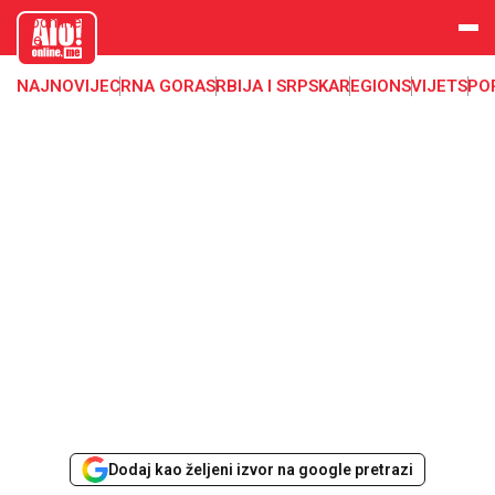
aloonline.
me
NAJNOVIJE
CRNA GORA
SRBIJA I SRPSKA
REGION
SVIJET
SPO
Dodaj kao željeni izvor na google pretrazi