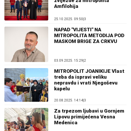
zvijezde za mitropolita
Amfilohija
25.10.2025. 09:50
|
3
NAPAD "VIJESTI" NA
MITROPOLITA METODIJA POD
MASKOM BRIGE ZA CRKVU
03.09.2025. 15:29
|
2
MITROPOLIT JOANIKIJE Vlast
treba da ispravi veliku
nepravdu i vrati Njegoševu
kapelu
20.08.2025. 14:14
|
3
Za trpezom ljubavi u Gornjem
Lipovu primijećena Vesna
Medenica