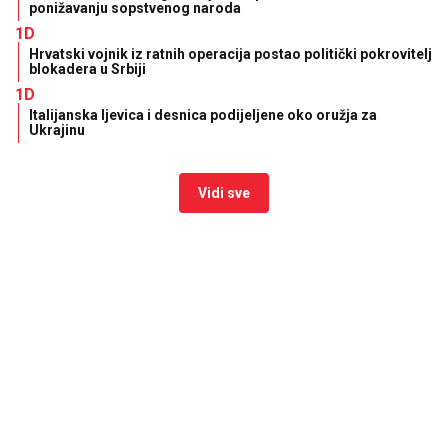
ponižavanju sopstvenog naroda
1D
Hrvatski vojnik iz ratnih operacija postao politički pokrovitelj
blokadera u Srbiji
1D
Italijanska ljevica i desnica podijeljene oko oružja za
Ukrajinu
Vidi sve