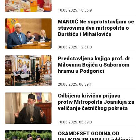
10.08.2025. 10:56
|
9
MANDIĆ Ne suprotstavljam se
stavovima dva mitropolita o
Đurišiću i Mihailoviću
30.06.2025. 12:51
|
0
Predstavljena knjiga prof. dr
Milovana Bojića u Sabornom
hramu u Podgorici
20.06.2025. 06:39
|
1
Odbijena krivična prijava
protiv Mitropolita Joanikija za
veličanje četničkog pokreta
18.06.2025. 05:59
|
0
OSAMDESET GODINA OD
VELIKOG ZBJEGA U Ljubljani i