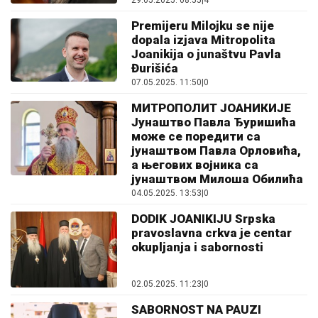
29.05.2025. 08:55
|
4
Premijeru Milojku se nije
dopala izjava Mitropolita
Joanikija o junaštvu Pavla
Đurišića
07.05.2025. 11:50
|
0
МИТРОПОЛИТ ЈОАНИКИЈЕ
Јунаштво Павла Ђуришића
може се поредити са
јунаштвом Павла Орловића,
а његових војника са
јунаштвом Милоша Обилића
04.05.2025. 13:53
|
0
DODIK JOANIKIJU Srpska
pravoslavna crkva je centar
okupljanja i sabornosti
02.05.2025. 11:23
|
0
SABORNOST NA PAUZI