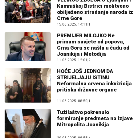
Kamniškoj Bistrici molitveno
obilježeno stradanje naroda iz
Crne Gore
15.06.2025. 14:11
|
1
PREMIJER MILOJKO Ne
primam savjete od popova,
Crna Gora se našla u čudu od
Joanikija i Metodija
11.06.2025. 12:01
|
2
HOĆE JOŠ JEDNOM DA
STRIJELJAJU ISTINU
Neformalna crvena inkvizicija
pritiska državne organe
11.06.2025. 08:50
|
1
Tužilaštvo pokrenulo
formiranje predmeta na izjave
Mitropolita Joanikija