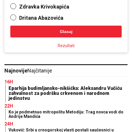
Zdravka Krivokapića
Dritana Abazovića
Glasaj
Rezultati
Najnovije
Najčitanije
16H
Eparhija budimljansko-nikšićka: Aleksandru Vučiću
zahvalnost za podršku crkvenom i narodnom
jedinstvu
22H
Ko je podmetnuo mitropolitu Metodiju: Trag novca vodi do
Andrije Mandića
24H
Vuković: Srbi u crnogorskoj vlasti postali saučesnici u