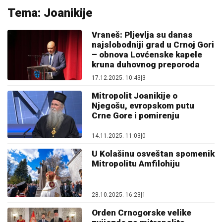
Tema: Joanikije
Vraneš: Pljevlja su danas
najslobodniji grad u Crnoj Gori
– obnova Lovćenske kapele
kruna duhovnog preporoda
17.12.2025. 10:43
|
3
Mitropolit Joanikije o
Njegošu, evropskom putu
Crne Gore i pomirenju
14.11.2025. 11:03
|
0
U Kolašinu osveštan spomenik
Mitropolitu Amfilohiju
28.10.2025. 16:23
|
1
Orden Crnogorske velike