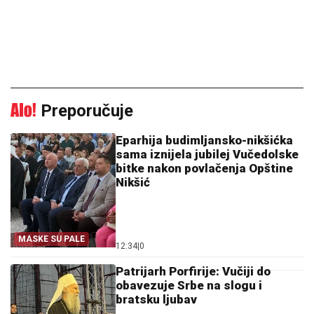
Preporučuje
Eparhija budimljansko-nikšićka
sama iznijela jubilej Vučedolske
bitke nakon povlačenja Opštine
Nikšić
MASKE SU PALE
12:34
|
0
Patrijarh Porfirije: Vučiji do
obavezuje Srbe na slogu i
bratsku ljubav