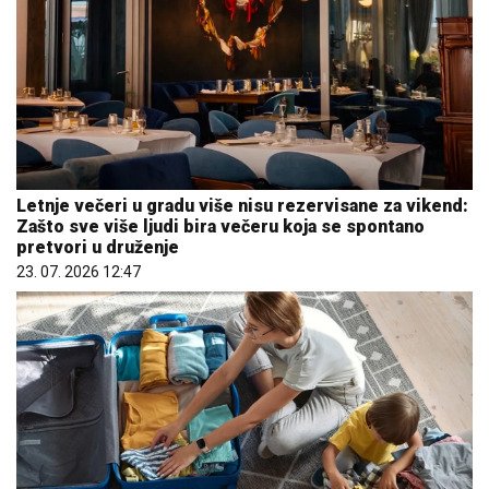
Letnje večeri u gradu više nisu rezervisane za vikend:
Zašto sve više ljudi bira večeru koja se spontano
pretvori u druženje
23. 07. 2026 12:47