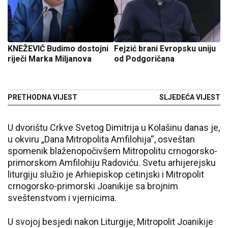
KNEŽEVIĆ Budimo dostojni
Fejzić brani Evropsku uniju
riječi Marka Miljanova
od Podgoričana
PRETHODNA VIJEST
SLJEDEĆA VIJEST
U dvorištu Crkve Svetog Dimitrija u Kolašinu danas je,
u okviru „Dana Mitropolita Amfilohija“, osveštan
spomenik blaženopočivšem Mitropolitu crnogorsko-
primorskom Amfilohiju Radoviću. Svetu arhijerejsku
liturgiju služio je Arhiepiskop cetinjski i Mitropolit
crnogorsko-primorski Joanikije sa brojnim
sveštenstvom i vjernicima.
U svojoj besjedi nakon Liturgije, Mitropolit Joanikije