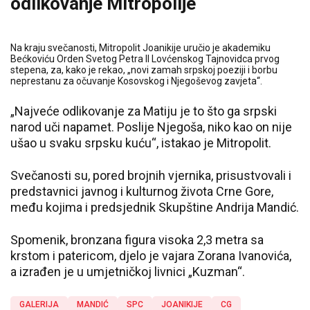
odlikovanje Mitropolije
Na kraju svečanosti, Mitropolit Joanikije uručio je akademiku
Bećkoviću Orden Svetog Petra II Lovćenskog Tajnovidca prvog
stepena, za, kako je rekao, „novi zamah srpskoj poeziji i borbu
neprestanu za očuvanje Kosovskog i Njegoševog zavjeta“.
„Najveće odlikovanje za Matiju je to što ga srpski
narod uči napamet. Poslije Njegoša, niko kao on nije
ušao u svaku srpsku kuću“, istakao je Mitropolit.
Svečanosti su, pored brojnih vjernika, prisustvovali i
predstavnici javnog i kulturnog života Crne Gore,
među kojima i predsjednik Skupštine Andrija Mandić.
Spomenik, bronzana figura visoka 2,3 metra sa
krstom i patericom, djelo je vajara Zorana Ivanovića,
a izrađen je u umjetničkoj livnici „Kuzman“.
GALERIJA
MANDIĆ
SPC
JOANIKIJE
CG