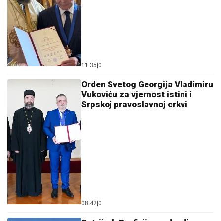
11:35
|
0
Orden Svetog Georgija Vladimiru
Vukoviću za vjernost istini i
Srpskoj pravoslavnoj crkvi
08:42
|
0