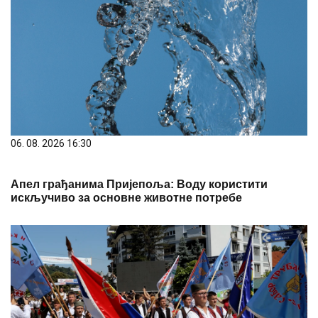
06. 08. 2026 16:30
Апел грађанима Пријепоља: Воду користити
искључиво за основне животне потребе