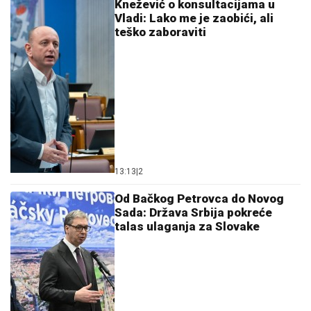
Knežević o konsultacijama u
Vladi: Lako me je zaobići, ali
teško zaboraviti
13:13
|
2
Od Bačkog Petrovca do Novog
Sada: Država Srbija pokreće
talas ulaganja za Slovake