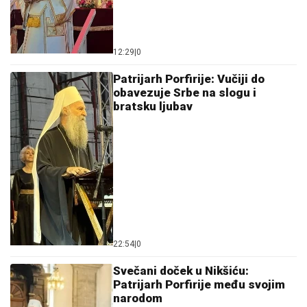
12:29
|
0
Patrijarh Porfirije: Vučiji do
obavezuje Srbe na slogu i
bratsku ljubav
22:54
|
0
Svečani doček u Nikšiću:
Patrijarh Porfirije među svojim
narodom