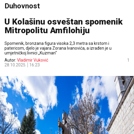
Duhovnost
U Kolašinu osveštan spomenik
Mitropolitu Amfilohiju
Spomenik, bronzana figura visoka 2,3 metra sa krstom i
patericom, djelo je vajara Zorana Ivanovića, a izrađen je u
umjetničkoj livnici „Kuzman“
Autor:
Vladimir Vuković
1
28.10.2025.
16:23