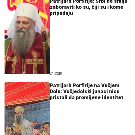
Patrijarh Porfirije: Srbi ne smiju
zaboraviti ko su, čiji su i kome
pripadaju
21:32
|
0
Patrijarh Porfirije na Vučjem
Dolu: Vučjedolski junaci nisu
pristali da promijene identitet