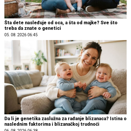
Šta dete nasleđuje od oca, a šta od majke? Sve što
treba da znate o genetici
05. 08. 2026 06:45
Da li je genetika zaslužna za rađanje blizanaca? Istina o
naslednim faktorima i blizanačkoj trudnoći
06. 08. 2026 06:38