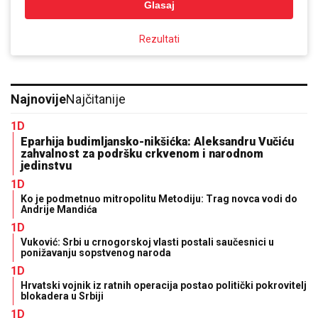
Glasaj
Rezultati
Najnovije
Najčitanije
1D
Eparhija budimljansko-nikšićka: Aleksandru Vučiću
zahvalnost za podršku crkvenom i narodnom
jedinstvu
1D
Ko je podmetnuo mitropolitu Metodiju: Trag novca vodi do
Andrije Mandića
1D
Vuković: Srbi u crnogorskoj vlasti postali saučesnici u
ponižavanju sopstvenog naroda
1D
Hrvatski vojnik iz ratnih operacija postao politički pokrovitelj
blokadera u Srbiji
1D