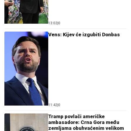
13:02
|
0
Vens: Kijev će izgubiti Donbas
11:42
|
0
Tramp povlači američke
ambasadore: Crna Gora među
zemljama obuhvaćenim velikom