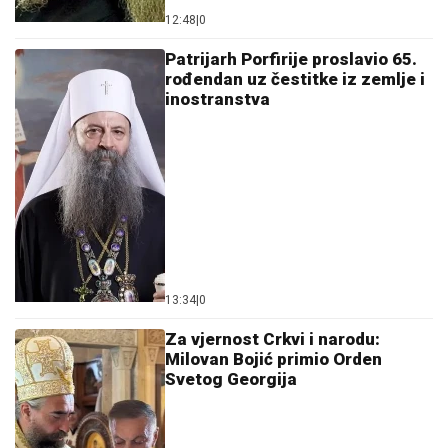
12:48
|
0
Patrijarh Porfirije proslavio 65.
rođendan uz čestitke iz zemlje i
inostranstva
13:34
|
0
Za vjernost Crkvi i narodu:
Milovan Bojić primio Orden
Svetog Georgija