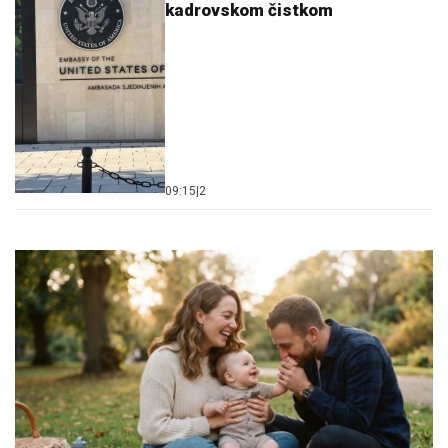
kadrovskom čistkom
09:15
|
2