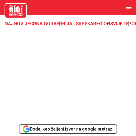
aloonline.
me
NAJNOVIJE
CRNA GORA
SRBIJA I SRPSKA
REGION
SVIJET
SPO
Dodaj kao željeni izvor na google pretrazi