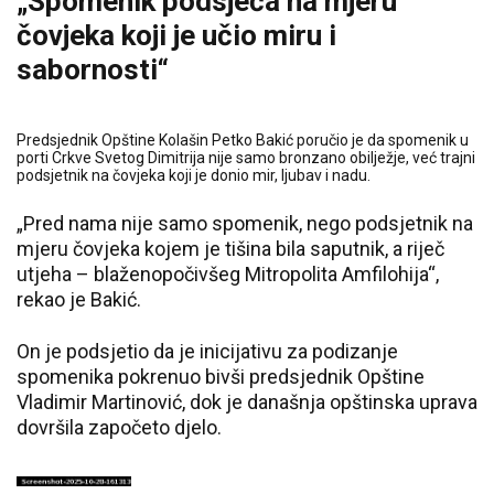
„Spomenik podsjeća na mjeru
čovjeka koji je učio miru i
sabornosti“
Predsjednik Opštine Kolašin Petko Bakić poručio je da spomenik u
porti Crkve Svetog Dimitrija nije samo bronzano obilježje, već trajni
podsjetnik na čovjeka koji je donio mir, ljubav i nadu.
„Pred nama nije samo spomenik, nego podsjetnik na
mjeru čovjeka kojem je tišina bila saputnik, a riječ
utjeha – blaženopočivšeg Mitropolita Amfilohija“,
rekao je Bakić.
On je podsjetio da je inicijativu za podizanje
spomenika pokrenuo bivši predsjednik Opštine
Vladimir Martinović, dok je današnja opštinska uprava
dovršila započeto djelo.