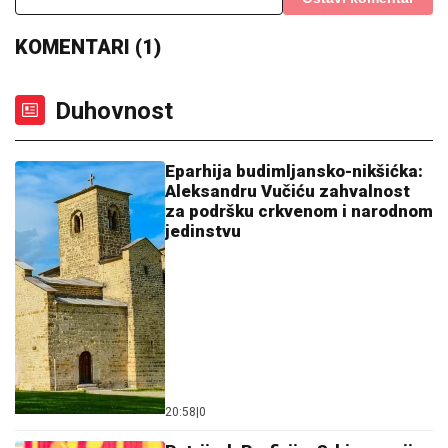
KOMENTARI (1)
Duhovnost
Eparhija budimljansko-nikšićka:
Aleksandru Vučiću zahvalnost
za podršku crkvenom i narodnom
jedinstvu
20:58
|
0