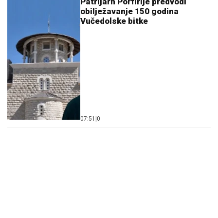
Patrijarh Porfirije predvodi
obilježavanje 150 godina
Vučedolske bitke
07:51
|
0