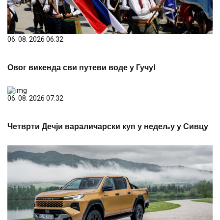
06. 08. 2026 06:32
Овог викенда сви путеви воде у Гучу!
06. 08. 2026 07:32
Четврти Дечји вараличарски куп у недељу у Сивцу