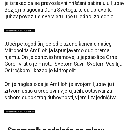
je istakao da se pravoslavni hrišćani sabiraju u ljubavi
Božjoj i blagodati Duha Svetoga, te da upravo ta
ljubav povezuje sve vjerujuće u jednoj zajednici.
„Uoči petogodišnjice od blažene končine našeg
Mitropolita Amfilohija ispunjavamo dug prema
njemu. On je obnovio hramove, uljepšao lice Crne
Gore i vratio je Hristu, Svetom Savi i Svetom Vasiliju
Ostroškom“, kazao je Mitropolit.
On je naglasio da je Amfilohije svojom ljubavlju i
žrtvom ušao u srce svih vjerujućih, ostavivši za
sobom dubok trag duhovnosti, vjere i zajedništva.