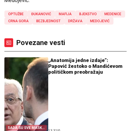
Medojević.
OPTUŽBE
ĐUKANOVIĆ
MAFIJA
BJEKSTVO
MEDENICE
CRNA GORA
BEZBJEDNOST
DRŽAVA
MEDOJEVIĆ
Povezane vesti
„Anatomija jedne izdaje”:
Papović žestoko o Mandićevom
političkom preobražaju
SADA SU SVE MASKE
13:31
|
0