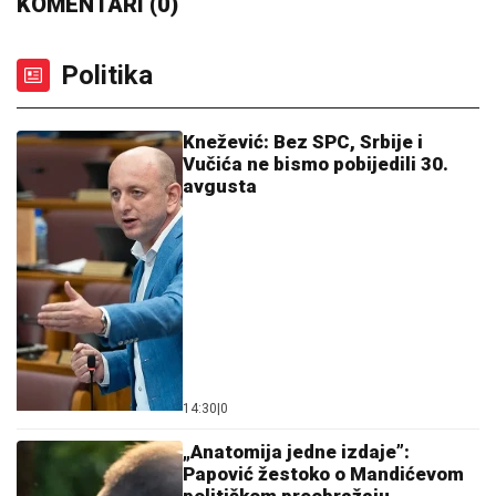
KOMENTARI (0)
Politika
Knežević: Bez SPC, Srbije i
Vučića ne bismo pobijedili 30.
avgusta
14:30
|
0
„Anatomija jedne izdaje”:
Papović žestoko o Mandićevom