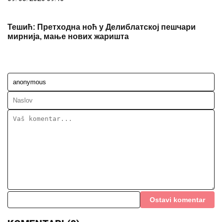
Тешић: Претходна ноћ у Делиблатској пешчари
мирнија, мање нових жаришта
Ostavi komentar