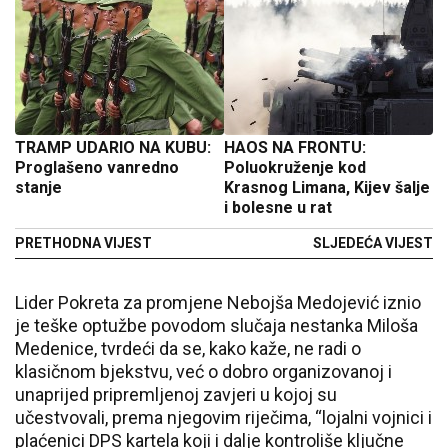
TRAMP UDARIO NA KUBU:
HAOS NA FRONTU:
Proglašeno vanredno
Poluokruženje kod
stanje
Krasnog Limana, Kijev šalje
i bolesne u rat
PRETHODNA VIJEST
SLJEDEĆA VIJEST
Lider Pokreta za promjene Nebojša Medojević iznio
je teške optužbe povodom slučaja nestanka Miloša
Medenice, tvrdeći da se, kako kaže, ne radi o
klasičnom bjekstvu, već o dobro organizovanoj i
unaprijed pripremljenoj zavjeri u kojoj su
učestvovali, prema njegovim riječima, “lojalni vojnici i
plaćenici DPS kartela koji i dalje kontroliše ključne