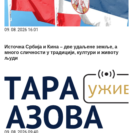
09. 08. 2026 16:01
Источна Србија и Кина – две удаљене земље, а
много сличности у традицији, култури и животу
људи
09. 08. 2026 09:40