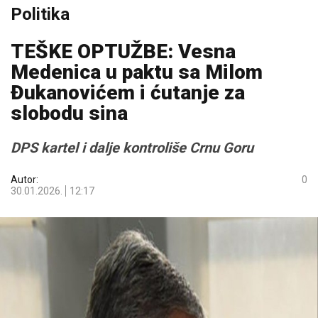
Politika
TEŠKE OPTUŽBE: Vesna
Medenica u paktu sa Milom
Đukanovićem i ćutanje za
slobodu sina
DPS kartel i dalje kontroliše Crnu Goru
Autor:
0
30.01.2026.
12:17