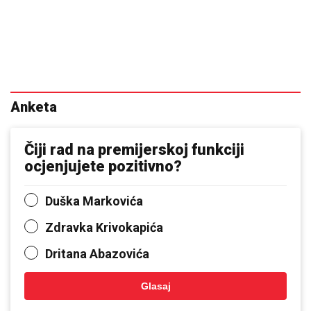
Anketa
Čiji rad na premijerskoj funkciji
ocjenjujete pozitivno?
Duška Markovića
Zdravka Krivokapića
Dritana Abazovića
Glasaj