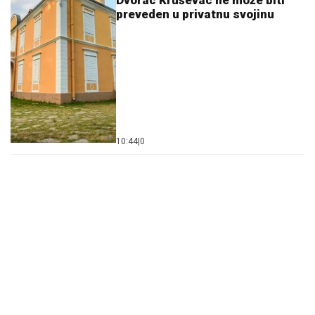
Dvorac Kruševac ne može biti
preveden u privatnu svojinu
10:44
|
0