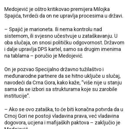
Medojević je oštro kritikovao premijera Milojka
Spajića, tvrdeći da on ne upravlja procesima u državi.
– Spajić je marioneta. Ili nema kontrolu nad
sistemom, ili svjesno učestvuje u zataškavanju. U
oba slučaja, on snosi političku odgovornost. Državom
i dalje upravlja DPS kartel, samo sa drugim imenima
na tablama – poručio je Medojević.
On je pozvao Specijalno državno tužilaštvo i
međunarodne partnere da se hitno uključe u slučaj,
navodeći da Crna Gora, kako kaže, “više nije u stanju
sama da se izbori sa strukturama koje su zarobile
institucije”.
– Ako se ovo zataška, to će biti konačna potvrda da u
Crnoj Gori ne postoji vladavina prava, već vladavina
dogovora, ucjena i mafijaških paktova – zaključio je