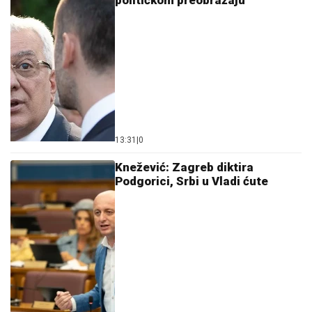
političkom preobražaju
13:31
|
0
Knežević: Zagreb diktira
Podgorici, Srbi u Vladi ćute