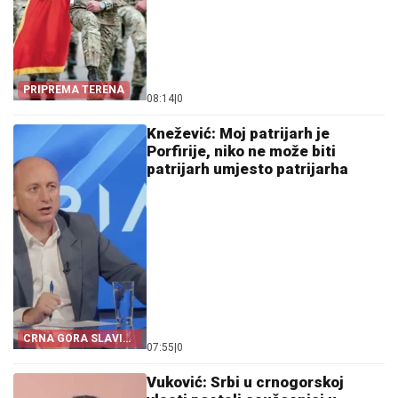
PRIPREMA TERENA
08:14
|
0
Knežević: Moj patrijarh je
Porfirije, niko ne može biti
patrijarh umjesto patrijarha
CRNA GORA SLAVI
07:55
|
0
„OLUJU“
Vuković: Srbi u crnogorskoj