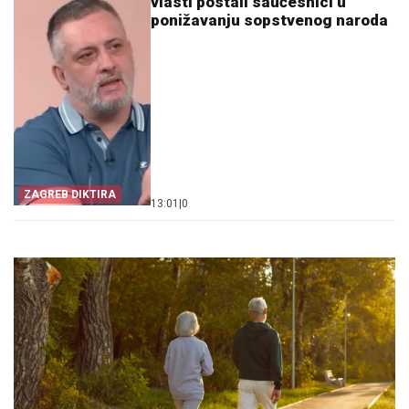
vlasti postali saučesnici u
ponižavanju sopstvenog naroda
ZAGREB DIKTIRA
13:01
|
0