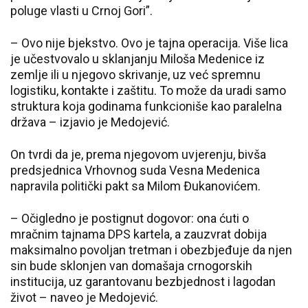
poluge vlasti u Crnoj Gori”.
– Ovo nije bjekstvo. Ovo je tajna operacija. Više lica
je učestvovalo u sklanjanju Miloša Medenice iz
zemlje ili u njegovo skrivanje, uz već spremnu
logistiku, kontakte i zaštitu. To može da uradi samo
struktura koja godinama funkcioniše kao paralelna
država – izjavio je Medojević.
On tvrdi da je, prema njegovom uvjerenju, bivša
predsjednica Vrhovnog suda Vesna Medenica
napravila politički pakt sa Milom Đukanovićem.
– Očigledno je postignut dogovor: ona ćuti o
mračnim tajnama DPS kartela, a zauzvrat dobija
maksimalno povoljan tretman i obezbjeđuje da njen
sin bude sklonjen van domašaja crnogorskih
institucija, uz garantovanu bezbjednost i lagodan
život – naveo je Medojević.