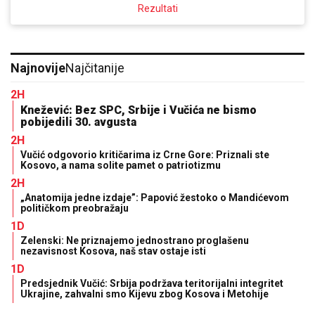
Rezultati
Najnovije
Najčitanije
2H
Knežević: Bez SPC, Srbije i Vučića ne bismo
pobijedili 30. avgusta
2H
Vučić odgovorio kritičarima iz Crne Gore: Priznali ste
Kosovo, a nama solite pamet o patriotizmu
2H
„Anatomija jedne izdaje”: Papović žestoko o Mandićevom
političkom preobražaju
1D
Zelenski: Ne priznajemo jednostrano proglašenu
nezavisnost Kosova, naš stav ostaje isti
1D
Predsjednik Vučić: Srbija podržava teritorijalni integritet
Ukrajine, zahvalni smo Kijevu zbog Kosova i Metohije