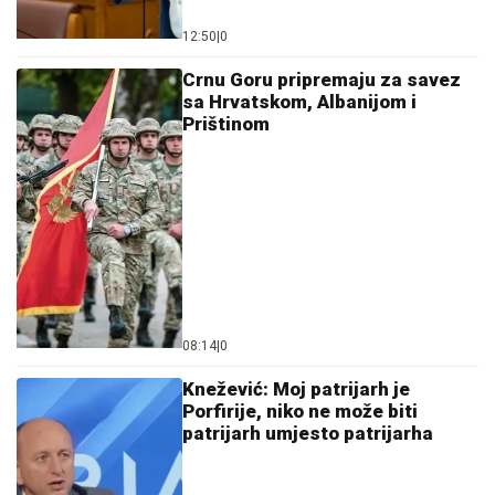
12:50
|
0
Crnu Goru pripremaju za savez
sa Hrvatskom, Albanijom i
Prištinom
08:14
|
0
Knežević: Moj patrijarh je
Porfirije, niko ne može biti
patrijarh umjesto patrijarha