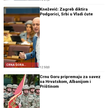
PALE
Knežević: Zagreb diktira
Podgorici, Srbi u Vladi ćute
CRNA GORA
12:50
|
0
POSTALA TALAC
HRVATSKE
Crnu Goru pripremaju za savez
sa Hrvatskom, Albanijom i
Prištinom