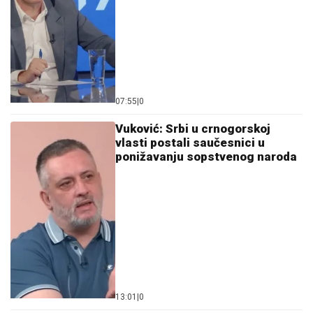
07:55
|
0
Vuković: Srbi u crnogorskoj
vlasti postali saučesnici u
ponižavanju sopstvenog naroda
13:01
|
0