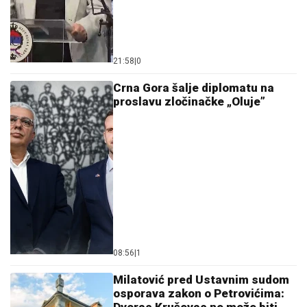
21:58
|
0
Crna Gora šalje diplomatu na
proslavu zločinačke „Oluje”
08:56
|
1
Milatović pred Ustavnim sudom
osporava zakon o Petrovićima: