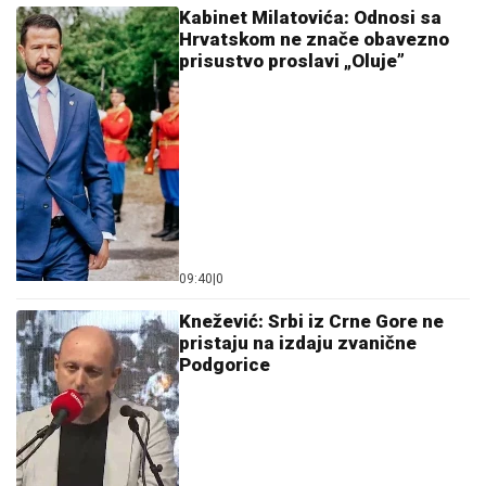
Kabinet Milatovića: Odnosi sa
Hrvatskom ne znače obavezno
prisustvo proslavi „Oluje”
09:40
|
0
Knežević: Srbi iz Crne Gore ne
pristaju na izdaju zvanične
Podgorice