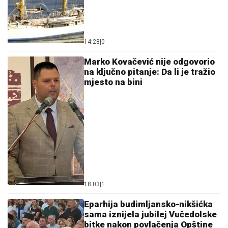
14:28
|
0
Marko Kovačević nije odgovorio
na ključno pitanje: Da li je tražio
mjesto na bini
18:03
|
1
Eparhija budimljansko-nikšićka
sama iznijela jubilej Vučedolske
bitke nakon povlačenja Opštine