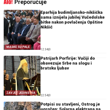
Preporučuje
Eparhija budimljansko-nikšićka
sama iznijela jubilej Vučedolske
bitke nakon povlačenja Opštine
Nikšić
MASKE SU PALE
12:34
|
0
Patrijarh Porfirije: Vučiji do
obavezuje Srbe na slogu i
bratsku ljubav
ZAVJET JEDINSTVA
22:54
|
0
Potpisi su stavljeni, Ostrog je
ugrožen: Solarna elektrana na