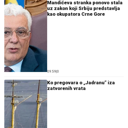
Mandićeva stranka ponovo stala
uz zakon koji Srbiju predstavlja
kao okupatora Crne Gore
09:59
|
0
Ko pregovara o „Jadranu” iza
zatvorenih vrata