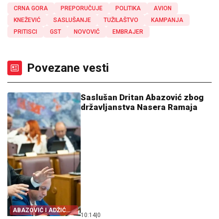
CRNA GORA
PREPORUČUJE
POLITIKA
AVION
KNEŽEVIĆ
SASLUŠANJE
TUŽILAŠTVO
KAMPANJA
PRITISCI
GST
NOVOVIĆ
EMBRAJER
Povezane vesti
Saslušan Dritan Abazović zbog
državljanstva Nasera Ramaja
ABAZOVIĆ I ADŽIĆ
10:14
|
0
DALI IZJAVE