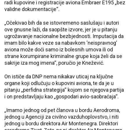
radi kupovine i registracije aviona Embraer E195 „bez
validne dokumentacije“.
„Očekivao bih da se istovremeno saslušaju i autori
ove gnusne laži, da saopšte izvore, jer je u pitanju
ugrožavanje nacionalne bezbjednosti. Imputacija da
imam bilo kakve veze sa nabavkom ‘neispravnog’
aviona može doći samo iz bolesnih umova ili od
strane korumpirane kriminalne grupe koja želi da se
sakrije iza mog imena“, poručio je Knežević.
On ističe da DNP nema nikakav uticaj na ključne
organe koji odlučuju o kupovini aviona, te da je u
pitanju „perfidna strategija“ kojom se njegova partija
i on predstavljaju kao „gospodari avio-saobraćaja“.
„Imamo jednog od pet članova u bordu Aerodroma,
jednog u Agenciji za civilno vazduhoplovstvo, i niti
jednog u bordu direktora Air Montenegra. Direktori