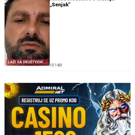
„Senjak”
LAŽI SA DRUŠTVENIH
10:14
|
0
MREŽA