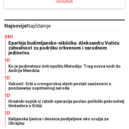
Rezultati
Najnovije
Najčitanije
24H
Eparhija budimljansko-nikšićka: Aleksandru Vučiću
zahvalnost za podršku crkvenom i narodnom
jedinstvu
1D
Ko je podmetnuo mitropolitu Metodiju: Trag novca vodi do
Andrije Mandića
1D
Vuković: Srbi u crnogorskoj vlasti postali saučesnici u
ponižavanju sopstvenog naroda
1D
Hrvatski vojnik iz ratnih operacija postao politički pokrovitelj
blokadera u Srbiji
1D
Italijanska ljevica i desnica podijeljene oko oružja za
Ukrajinu