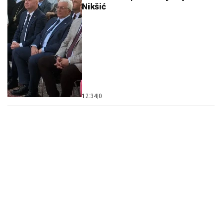
Nikšić
12:34
|
0