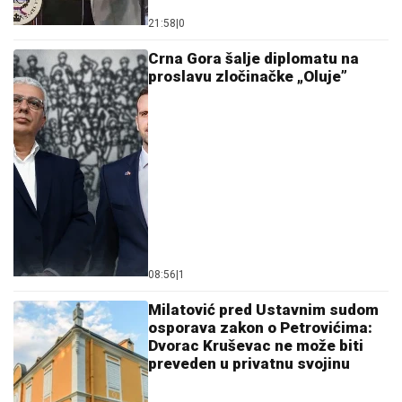
21:58
|
0
Crna Gora šalje diplomatu na
proslavu zločinačke „Oluje”
08:56
|
1
Milatović pred Ustavnim sudom
osporava zakon o Petrovićima:
Dvorac Kruševac ne može biti
preveden u privatnu svojinu