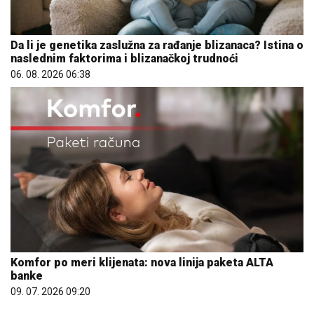
Da li je genetika zaslužna za rađanje blizanaca? Istina o
naslednim faktorima i blizanačkoj trudnoći
06. 08. 2026 06:38
Komfor po meri klijenata: nova linija paketa ALTA
banke
09. 07. 2026 09:20