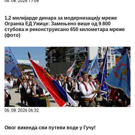
06. 08. 2026 17:08
1,2 милијарде динара за модернизацију мреже
Огранка ЕД Ужице: Замењено више од 9.600
стубова и реконструисано 650 километара мреже
(фото)
06. 08. 2026 06:32
Овог викенда сви путеви воде у Гучу!