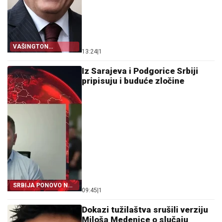
VAŠINGTON
13:24
|
1
NEZADOVOLJAN
Iz Sarajeva i Podgorice Srbiji
pripisuju i buduće zločine
SRBIJA PONOVO NA
09:45
|
1
METI
Dokazi tužilaštva srušili verziju
Miloša Medenice o slučaju