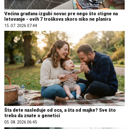
Većina građana izgubi novac pre nego što stigne na
letovanje - ovih 7 troškova skoro niko ne planira
15. 07. 2026 07:44
Šta dete nasleđuje od oca, a šta od majke? Sve što
treba da znate o genetici
05. 08. 2026 06:45