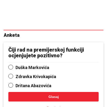
Anketa
Čiji rad na premijerskoj funkciji
ocjenjujete pozitivno?
Duška Markovića
Zdravka Krivokapića
Dritana Abazovića
Glasaj