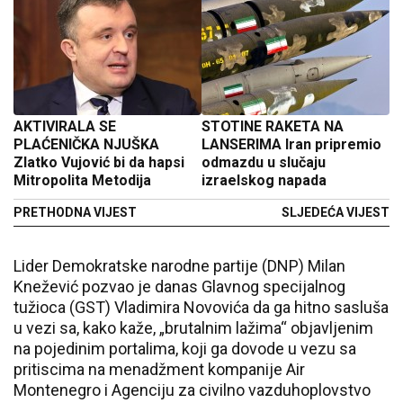
AKTIVIRALA SE
STOTINE RAKETA NA
PLAĆENIČKA NJUŠKA
LANSERIMA Iran pripremio
Zlatko Vujović bi da hapsi
odmazdu u slučaju
Mitropolita Metodija
izraelskog napada
PRETHODNA VIJEST
SLJEDEĆA VIJEST
Lider Demokratske narodne partije (DNP) Milan
Knežević pozvao je danas Glavnog specijalnog
tužioca (GST) Vladimira Novovića da ga hitno sasluša
u vezi sa, kako kaže, „brutalnim lažima“ objavljenim
na pojedinim portalima, koji ga dovode u vezu sa
pritiscima na menadžment kompanije Air
Montenegro i Agenciju za civilno vazduhoplovstvo