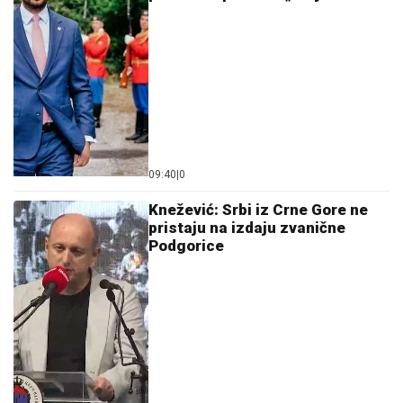
09:40
|
0
Knežević: Srbi iz Crne Gore ne
pristaju na izdaju zvanične
Podgorice