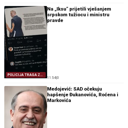
Na „Iksu” prijetili vješanjem
srpskom tužiocu i ministru
pravde
POLICIJA TRAGA ZA
11:54
|
0
AUTORIMA
PRIJETNJI
Medojević: SAD očekuju
hapšenje Đukanovića, Roćena i
Markovića