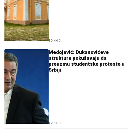
10:44
|
0
Medojević: Đukanovićeve
strukture pokušavaju da
preuzmu studentske proteste u
Srbiji
12:51
|
0