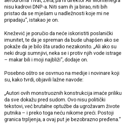
aerodroma Tivat, Zeta, pa ni direktor Air Montenegra
nisu kadrovi DNP-a. Niti sam ih ja birao, niti bih
pristao da se mješam u nadležnosti koje mi ne
pripadaju“, istakao je on.
Knežević je poručio da neće iskoristiti poslanički
imunitet, te da je spreman da bude uhapšen ako se
pokaže da je bilo šta uradio nezakonito. „Ali ako su
neki drugi sumnjivi, neka se i protiv njih vode istrage
– makar bili i moji najbliži“, dodaje on.
Posebno oštro se osvrnuo na medije i novinare koji
su, kako tvrdi, objavili lažne navode:
„Autori ovih monstruoznih konstrukcija imaće priliku
da sve dokažu pred sudom. Ovo nisu politički
tekstovi, već brutalne optužbe da ugrožavam živote
putnika – i preko toga neću nikome preći. Postoji
granica trpljenja, a ovaj put je bezobrazno pređena.“