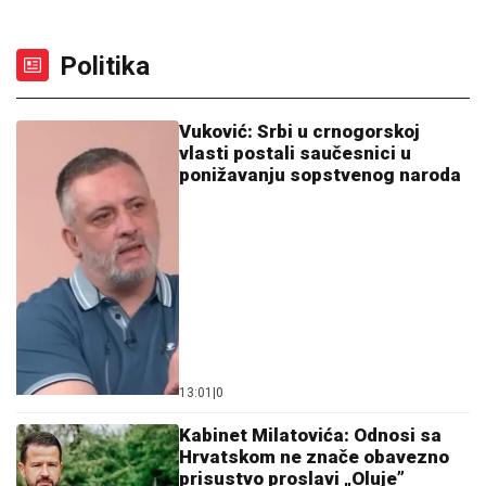
Politika
Vuković: Srbi u crnogorskoj
vlasti postali saučesnici u
ponižavanju sopstvenog naroda
13:01
|
0
Kabinet Milatovića: Odnosi sa
Hrvatskom ne znače obavezno
prisustvo proslavi „Oluje”