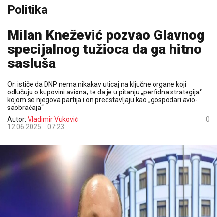
Politika
Milan Knežević pozvao Glavnog
specijalnog tužioca da ga hitno
sasluša
On ističe da DNP nema nikakav uticaj na ključne organe koji
odlučuju o kupovini aviona, te da je u pitanju „perfidna strategija“
kojom se njegova partija i on predstavljaju kao „gospodari avio-
saobraćaja“
Autor:
Vladimir Vuković
0
12.06.2025.
07:23