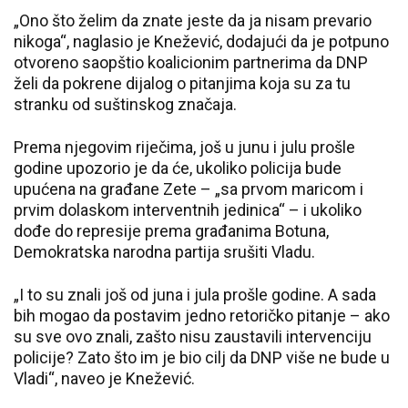
„Ono što želim da znate jeste da ja nisam prevario
nikoga“, naglasio je Knežević, dodajući da je potpuno
otvoreno saopštio koalicionim partnerima da DNP
želi da pokrene dijalog o pitanjima koja su za tu
stranku od suštinskog značaja.
Prema njegovim riječima, još u junu i julu prošle
godine upozorio je da će, ukoliko policija bude
upućena na građane Zete – „sa prvom maricom i
prvim dolaskom interventnih jedinica“ – i ukoliko
dođe do represije prema građanima Botuna,
Demokratska narodna partija srušiti Vladu.
„I to su znali još od juna i jula prošle godine. A sada
bih mogao da postavim jedno retoričko pitanje – ako
su sve ovo znali, zašto nisu zaustavili intervenciju
policije? Zato što im je bio cilj da DNP više ne bude u
Vladi“, naveo je Knežević.