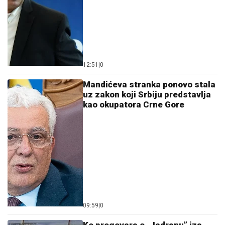
12:51
|
0
Mandićeva stranka ponovo stala
uz zakon koji Srbiju predstavlja
kao okupatora Crne Gore
09:59
|
0
Ko pregovara o „Jadranu” iza
zatvorenih vrata