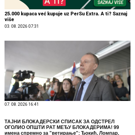
07. 08. 2026 16:41
ТАЈНИ БЛОКАДЕРСКИ СПИСАК ЗА ОДСТРЕЛ
ОГОЛИО ОПШТИ РАТ МЕЂУ БЛОКАДЕРИМА! 99
имена спремно за "ветирање": Ђокић, Ломпар,
Видић, Кокановић… СВИ ИМАЈУ ДОСИЈЕ