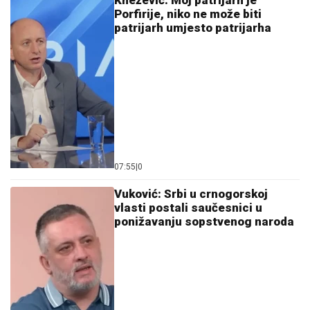
07:55
|
0
Vuković: Srbi u crnogorskoj
vlasti postali saučesnici u
ponižavanju sopstvenog naroda
13:01
|
0