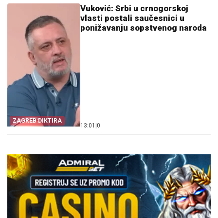
Vuković: Srbi u crnogorskoj
vlasti postali saučesnici u
ponižavanju sopstvenog naroda
ZAGREB DIKTIRA
13:01
|
0