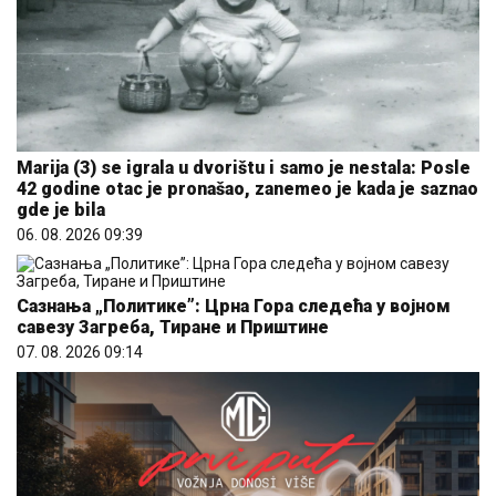
Marija (3) se igrala u dvorištu i samo je nestala: Posle
42 godine otac je pronašao, zanemeo je kada je saznao
gde je bila
06. 08. 2026 09:39
Сазнања „Политике”: Црна Гора следећа у војном
савезу Загреба, Тиране и Приштине
07. 08. 2026 09:14