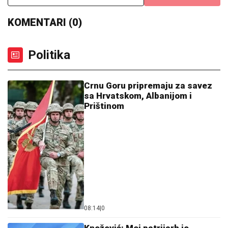
Politika
Crnu Goru pripremaju za savez
sa Hrvatskom, Albanijom i
Prištinom
08:14
|
0
Knežević: Moj patrijarh je
Porfirije, niko ne može biti
patrijarh umjesto patrijarha