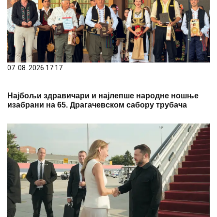
07. 08. 2026 17:17
Најбољи здравичари и најлепше народне ношње
изабрани на 65. Драгачевском сабору трубача
07. 08. 2026 17:13
Зеленски стигао у Београд: Са Вучићем о Европи,
енергетици и питањима која мењају односе Србије