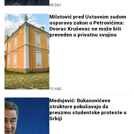
preveden u privatnu svojinu
10:44
|
0
Medojević: Đukanovićeve
strukture pokušavaju da
preuzmu studentske proteste u
Srbiji