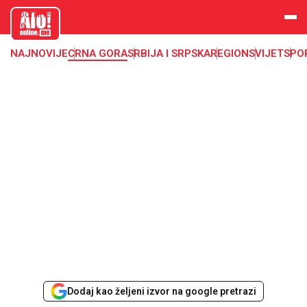
aloonline.
me
NAJNOVIJE
CRNA GORA
SRBIJA I SRPSKA
REGION
SVIJET
SPO
Dodaj kao željeni izvor na google pretrazi