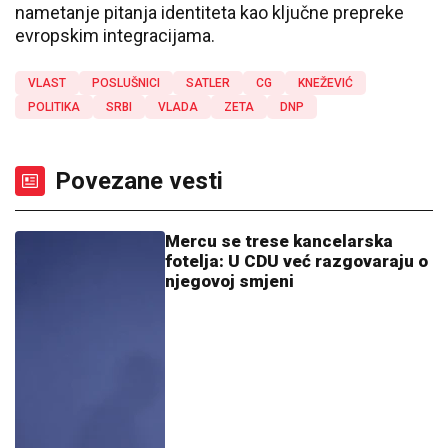
nametanje pitanja identiteta kao ključne prepreke
evropskim integracijama.
VLAST
POSLUŠNICI
SATLER
CG
KNEŽEVIĆ
POLITIKA
SRBI
VLADA
ZETA
DNP
Povezane vesti
Mercu se trese kancelarska
fotelja: U CDU već razgovaraju o
njegovoj smjeni