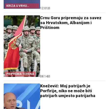
KRIZA U VRHU
12:01
|
0
NJEMAČKE
Crnu Goru pripremaju za savez
sa Hrvatskom, Albanijom i
Prištinom
PRIPREMA TERENA
08:14
|
0
Knežević: Moj patrijarh je
Porfirije, niko ne može biti
patrijarh umjesto patrijarha