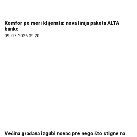
Komfor po meri klijenata: nova linija paketa ALTA
banke
09. 07. 2026 09:20
Većina građana izgubi novac pre nego što stigne na
letovanje - ovih 7 troškova skoro niko ne planira
15. 07. 2026 07:44