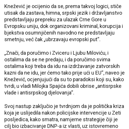
Knežević je ocijenio da se, prema takvoj logici, stiče
utisak da zastava, himna, srpski jezik i državljanstvo
predstavljaju prepreku za ulazak Crne Gore u
Evropsku uniju, dok organizovani kriminal, korupcija i
bjekstva osumnjičenih navodno ne predstavljaju
smetnju, već čak „ubrzavaju evropski put“.
„Znači, da poručimo i Zviceru i Ljubu Miloviću, i
ostalima da se ne predaju, i da poručimo svima
ostalima koji treba da idu na izdržavanje zatvorskih
kazni da ne idu, jer ćemo tako prije ući u EU“, naveo je
Knežević, ocjenjujući da su to paradoksi koji su, kako
tvrdi, u vladi Milojka Spajića dobili obrise „antisrpske
vlade i antisrpskog djelovanja“.
Svoj nastup zaključio je tvrdnjom da je politička kriza
koja je uslijedila nakon policijske intervencije u Zeti
posljedica, kako smatra, namjerne strategije čiji je
cilj bio izbacivanje DNP-a iz vlasti, uz istovremeno