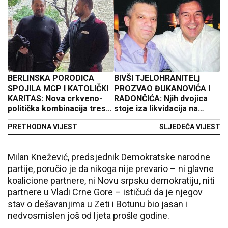
BERLINSKA PORODICA
BIVŠI TJELOHRANITELj
SPOJILA MCP I KATOLIČKI
PROZVAO ĐUKANOVIĆA I
KARITAS: Nova crkveno-
RADONČIĆA: Njih dvojica
politička kombinacija trese
stoje iza likvidacija na
Crnu Goru
Balkanu i vođe su narko
PRETHODNA VIJEST
SLJEDEĆA VIJEST
kartela
Milan Knežević, predsjednik Demokratske narodne
partije, poručio je da nikoga nije prevario – ni glavne
koalicione partnere, ni Novu srpsku demokratiju, niti
partnere u Vladi Crne Gore – ističući da je njegov
stav o dešavanjima u Zeti i Botunu bio jasan i
nedvosmislen još od ljeta prošle godine.