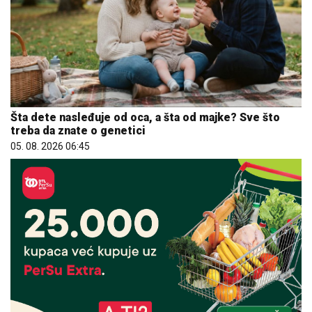
Šta dete nasleđuje od oca, a šta od majke? Sve što
treba da znate o genetici
05. 08. 2026 06:45
25.000 kupaca već kupuje uz PerSu Extra. A ti? Saznaj
više
03. 08. 2026 07:31