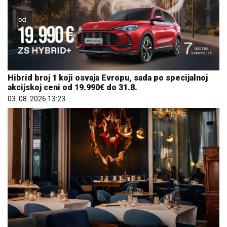
Hibrid broj 1 koji osvaja Evropu, sada po specijalnoj
akcijskoj ceni od 19.990€ do 31.8.
03. 08. 2026 13:23
Letnje večeri u gradu više nisu rezervisane za vikend:
Zašto sve više ljudi bira večeru koja se spontano
pretvori u druženje
23. 07. 2026 12:47