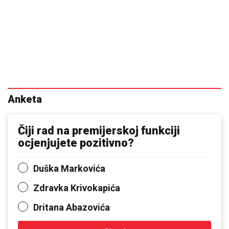
Anketa
Čiji rad na premijerskoj funkciji
ocjenjujete pozitivno?
Duška Markovića
Zdravka Krivokapića
Dritana Abazovića
Glasaj
Rezultati