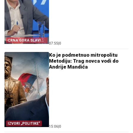
CRNA GORA SLAVI
07:55
|
0
„OLUJU“
Ko je podmetnuo mitropolitu
Metodiju: Trag novca vodi do
Andrije Mandića
IZVORI „POLITIKE”
15:06
|
0