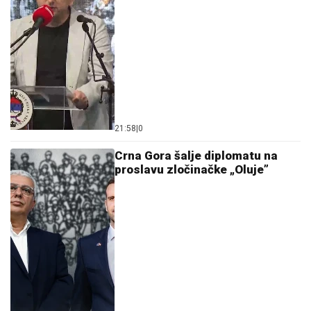
21:58
|
0
Crna Gora šalje diplomatu na
proslavu zločinačke „Oluje”
08:56
|
1
Milatović pred Ustavnim sudom
osporava zakon o Petrovićima:
Dvorac Kruševac ne može biti