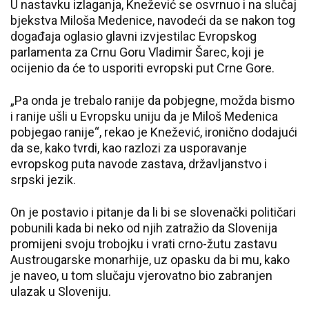
U nastavku izlaganja, Knežević se osvrnuo i na slučaj
bjekstva Miloša Medenice, navodeći da se nakon tog
događaja oglasio glavni izvjestilac Evropskog
parlamenta za Crnu Goru Vladimir Šarec, koji je
ocijenio da će to usporiti evropski put Crne Gore.
„Pa onda je trebalo ranije da pobjegne, možda bismo
i ranije ušli u Evropsku uniju da je Miloš Medenica
pobjegao ranije“, rekao je Knežević, ironično dodajući
da se, kako tvrdi, kao razlozi za usporavanje
evropskog puta navode zastava, državljanstvo i
srpski jezik.
On je postavio i pitanje da li bi se slovenački političari
pobunili kada bi neko od njih zatražio da Slovenija
promijeni svoju trobojku i vrati crno-žutu zastavu
Austrougarske monarhije, uz opasku da bi mu, kako
je naveo, u tom slučaju vjerovatno bio zabranjen
ulazak u Sloveniju.