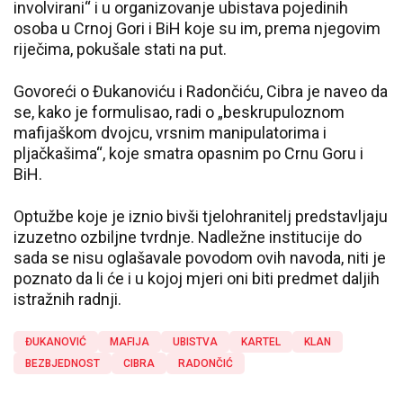
involvirani“ i u organizovanje ubistava pojedinih
osoba u Crnoj Gori i BiH koje su im, prema njegovim
riječima, pokušale stati na put.
Govoreći o Đukanoviću i Radončiću, Cibra je naveo da
se, kako je formulisao, radi o „beskrupuloznom
mafijaškom dvojcu, vrsnim manipulatorima i
pljačkašima“, koje smatra opasnim po Crnu Goru i
BiH.
Optužbe koje je iznio bivši tjelohranitelj predstavljaju
izuzetno ozbiljne tvrdnje. Nadležne institucije do
sada se nisu oglašavale povodom ovih navoda, niti je
poznato da li će i u kojoj mjeri oni biti predmet daljih
istražnih radnji.
ĐUKANOVIĆ
MAFIJA
UBISTVA
KARTEL
KLAN
BEZBJEDNOST
CIBRA
RADONČIĆ