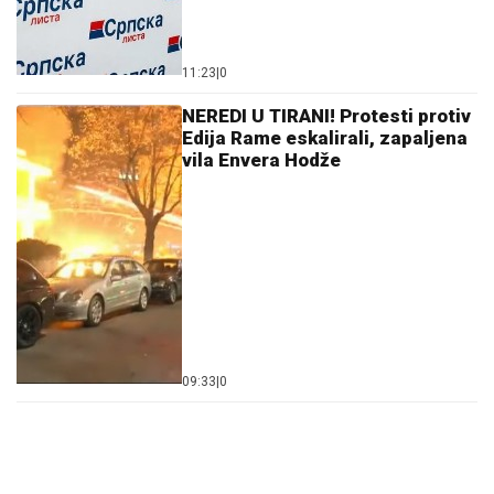
11:23
|
0
NEREDI U TIRANI! Protesti protiv
Edija Rame eskalirali, zapaljena
vila Envera Hodže
09:33
|
0