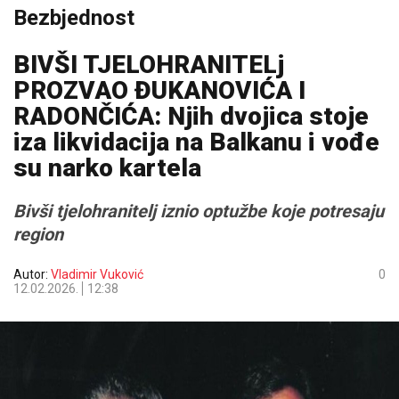
Bezbjednost
BIVŠI TJELOHRANITELj
PROZVAO ĐUKANOVIĆA I
RADONČIĆA: Njih dvojica stoje
iza likvidacija na Balkanu i vođe
su narko kartela
Bivši tjelohranitelj iznio optužbe koje potresaju
region
Autor:
Vladimir Vuković
0
12.02.2026.
12:38