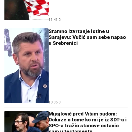
11:41
|
0
Sramno izvrtanje istine u
Sarajevu: Vučić sam sebe napao
u Srebrenici
10:06
|
0
Mijajlović pred Višim sudom:
Dokaze o tome ko mi je iz SDT-a i
SPO-a tražio stanove ostavio
sam u testamentu