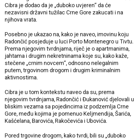
Cibra je dodao da je „duboko uvjeren“ da će
nezavisni državni tužilac Crne Gore zakucati i na
njihova vrata.
Posebno je ukazao na, kako je naveo, imovinu koju
Radončić posjeduje u luci Porto Montenegro u Tivtu.
Prema njegovim tvrdnjama, riječ je o apartmanima,
jahtama i drugim nekretninama koje su, kako kaže,
stečene „crnim novcem“, odnosno nelegalnim
putem, trgovinom drogom i drugim kriminalnim
aktivnostima.
Cibra je u tom kontekstu naveo da su, prema
njegovim tvrdnjama, Radončić i Đukanović djelovali u
bliskim vezama sa pojedincima iz podzemlja Crne
Gore, među kojima je pomenuo Keljmendija, Šarića,
Kašćelana, Barovića, Rakočevića i Ubovića.
Pored trgovine drogom, kako tvrdi, bili su „duboko