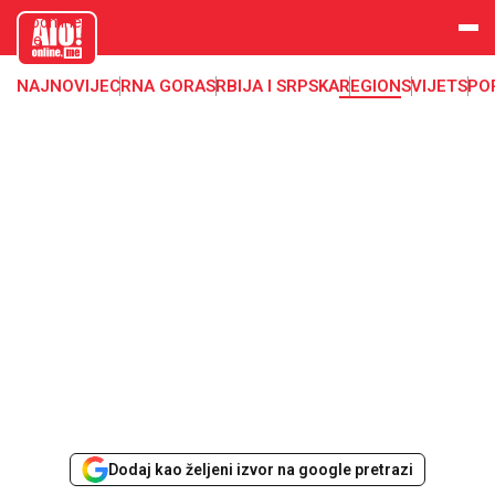
aloonline.
me
NAJNOVIJE
CRNA GORA
SRBIJA I SRPSKA
REGION
SVIJET
SPO
Dodaj kao željeni izvor na google pretrazi