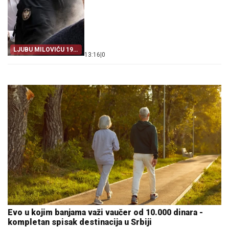
LJUBU MILOVIĆU 19
13:16
|
0
GODINA
Evo u kojim banjama važi vaučer od 10.000 dinara -
kompletan spisak destinacija u Srbiji