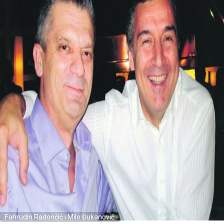
Fahrudin Radončić i Milo Đukanović