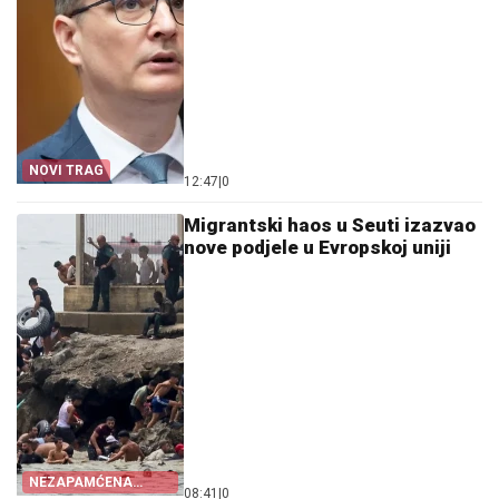
NOVI TRAG
12:47
|
0
Migrantski haos u Seuti izazvao
nove podjele u Evropskoj uniji
NEZAPAMĆENA
08:41
|
0
KRIZA