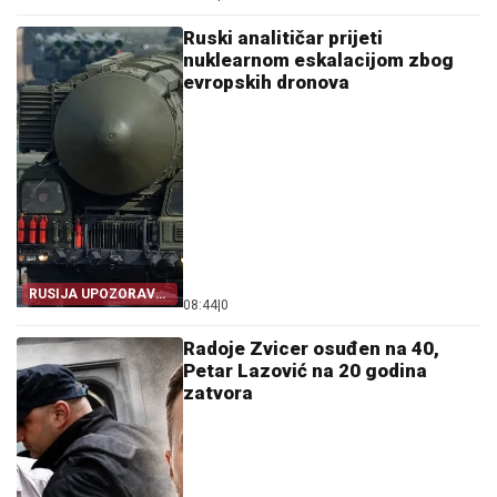
Ruski analitičar prijeti
nuklearnom eskalacijom zbog
evropskih dronova
RUSIJA UPOZORAVA
08:44
|
0
EVROPU
Radoje Zvicer osuđen na 40,
Petar Lazović na 20 godina
zatvora