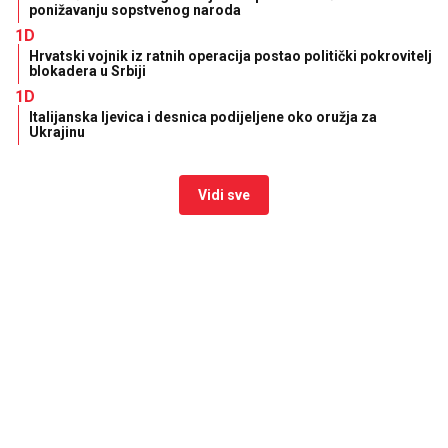
ponižavanju sopstvenog naroda
1D
Hrvatski vojnik iz ratnih operacija postao politički pokrovitelj
blokadera u Srbiji
1D
Italijanska ljevica i desnica podijeljene oko oružja za
Ukrajinu
Vidi sve