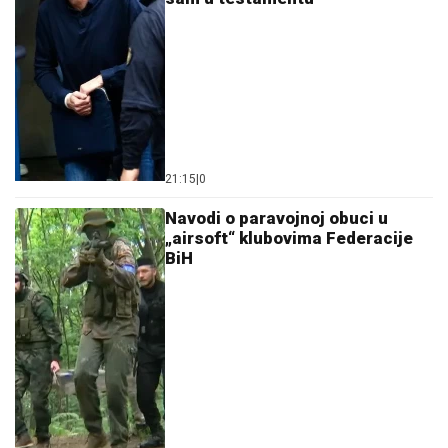
21:15
|
0
Navodi o paravojnoj obuci u
„airsoft“ klubovima Federacije
BiH