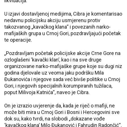
likvidacija.
U izjavi dostavljenoj medijima, Cibra je komentarisao
nedavnu policijsku akciju usmjerenu protiv
takozvanog „kavačkog klana“ i povezanih narko-
mafijaških grupa u Crnoj Gori, pozdravljajući početak
te operacije.
„Pozdravljam početak policijske akcije Crne Gore na
ozloglašeni ‘kavački klan’, kao i na sve druge
organizovane narko-mafijaške grupe koje su dugi niz
godina djelovale uz veoma jaku podršku Mila
Đukanovića i njegove sada već bivše politike u Crnoj
Gori, i njegovih specijalnih korumpiranih tužilaca,
poput Milivoja Katnića“, naveo je Cibra.
On je izrazio uvjerenje da, kada je riječ o mafiji, ne
može biti mira u Crnoj Gori i Bosni i Hercegovini sve
dok su, kako tvrdi, na slobodi „dokazane vođe
‘kavačkog klana’ Milo Đukanović i Fahrudin Radončić“.