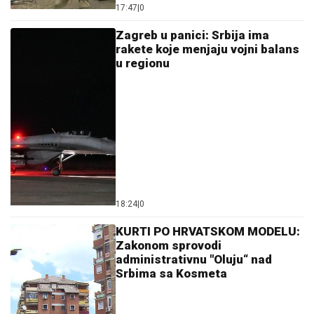
17:47
|
0
Zagreb u panici: Srbija ima
rakete koje menjaju vojni balans
u regionu
18:24
|
0
KURTI PO HRVATSKOM MODELU:
Zakonom sprovodi
administrativnu "Oluju“ nad
Srbima sa Kosmeta