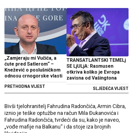
„Zamjeraju mi Vučića, a
TRANSATLANTSKI TEMELj
ćute pred Satlerom“ –
SE LjULjA: Rasmusen
Knežević o poslušničkom
otkriva koliko je Evropa
odnosu crnogorske vlasti
zavisna od Vašingtona
PRETHODNA VIJEST
SLJEDEĆA VIJEST
Bivši tjelohranitelj Fahrudina Radončića, Armin Cibra,
iznio je teške optužbe na račun Mila Đukanovića i
Fahrudina Radončića, tvrdeći da su, kako je naveo,
„vođe mafije na Balkanu“ i da stoje iza brojnih