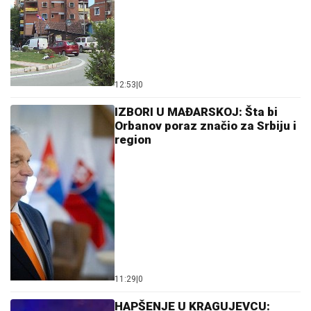
12:53
|
0
IZBORI U MAĐARSKOJ: Šta bi
Orbanov poraz značio za Srbiju i
region
11:29
|
0
HAPŠENJE U KRAGUJEVCU: