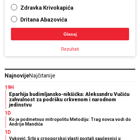
Zdravka Krivokapića
Dritana Abazovića
Glasaj
Rezultati
Najnovije
Najčitanije
19H
Eparhija budimljansko-nikšićka: Aleksandru Vučiću
zahvalnost za podršku crkvenom i narodnom
jedinstvu
1D
Ko je podmetnuo mitropolitu Metodiju: Trag novca vodi do
Andrije Mandića
1D
Vuković: Srbi u crnogorskoj vlasti postali saučesnici u