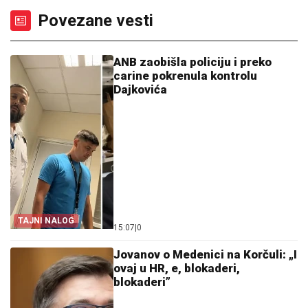
Povezane vesti
ANB zaobišla policiju i preko
carine pokrenula kontrolu
Dajkovića
TAJNI NALOG
15:07
|
0
Jovanov o Medenici na Korčuli: „I
ovaj u HR, e, blokaderi,
blokaderi”