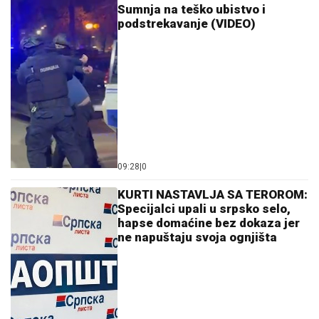
Sumnja na teško ubistvo i
podstrekavanje (VIDEO)
09:28
|
0
KURTI NASTAVLJA SA TEROROM:
Specijalci upali u srpsko selo,
hapse domaćine bez dokaza jer
ne napuštaju svoja ognjišta