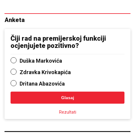
Anketa
Čiji rad na premijerskoj funkciji
ocjenjujete pozitivno?
Duška Markovića
Zdravka Krivokapića
Dritana Abazovića
Glasaj
Rezultati