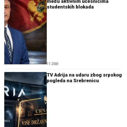
među aktivnim učesnicima
studentskih blokada
11:20
|
0
TV Adrija na udaru zbog srpskog
pogleda na Srebrenicu