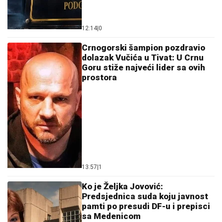
12:14
|
0
Crnogorski šampion pozdravio
dolazak Vučića u Tivat: U Crnu
Goru stiže najveći lider sa ovih
prostora
13:57
|
1
Ko je Željka Jovović:
Predsjednica suda koju javnost
pamti po presudi DF-u i prepisci
sa Medenicom