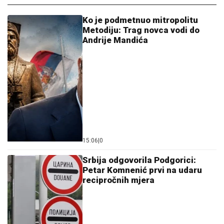
Ko je podmetnuo mitropolitu
Metodiju: Trag novca vodi do
Andrije Mandića
15:06
|
0
Srbija odgovorila Podgorici:
Petar Komnenić prvi na udaru
recipročnih mjera