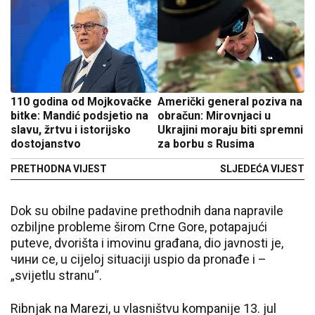
110 godina od Mojkovačke
Američki general poziva na
bitke: Mandić podsjetio na
obračun: Mirovnjaci u
slavu, žrtvu i istorijsko
Ukrajini moraju biti spremni
dostojanstvo
za borbu s Rusima
PRETHODNA VIJEST
SLJEDEĆA VIJEST
Dok su obilne padavine prethodnih dana napravile
ozbiljne probleme širom Crne Gore, potapajući
puteve, dvorišta i imovinu građana, dio javnosti je,
чини се, u cijeloj situaciji uspio da pronađe i –
„svijetlu stranu“.
Ribnjak na Marezi, u vlasništvu kompanije 13. jul