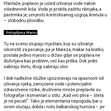
Plantaže, poplavio je usled izlivanja vode nakon
višednevnih kiša. Voda je probila zaštitu ribnjaka, a
pastrmka je, umjesto kontrolisanog uzgoja, krenula u
– slobodnu plovidbu.
Tu na scenu stupaju mještani, koji su izlivanje
iskoristili za pecanje, pa je Mareza, makar na kratko,
postala jedino mjesto u državi gdje se poplava ne
doživljava kao problem, već kao prilika. Dok jedni
sabiraju štetu, drugi sabiraju ulov.
I dok nadležne službe upozoravaju na opasnosti od
izlivanja rijeka, zamućene vode i potencijalne
zdravstvene rizike, društvene mreže preplavile su
fotografije i komentari u stilu: „Kad već pliva – šteta
je ne pecati“. Tako je elementarna nepogoda, bar u
ovom slučaju, dobila i notu balkanskog humora – jer