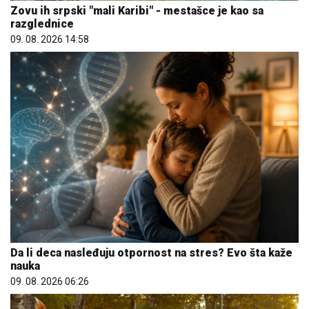
Zovu ih srpski "mali Karibi" - mestašce je kao sa
razglednice
09. 08. 2026 14:58
Da li deca nasleđuju otpornost na stres? Evo šta kaže
nauka
09. 08. 2026 06:26