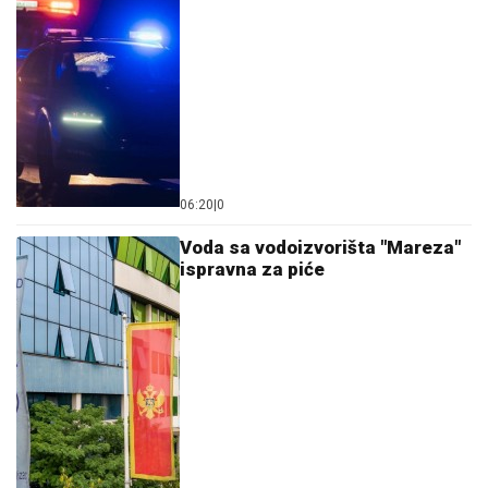
06:20
|
0
Voda sa vodoizvorišta "Mareza"
ispravna za piće