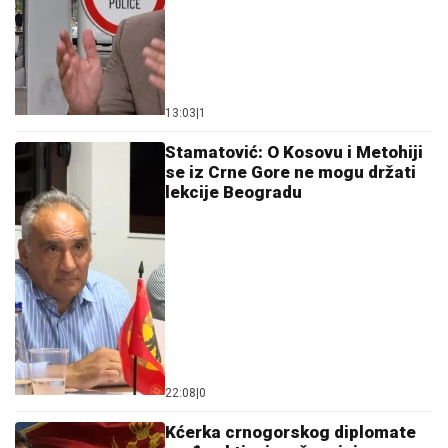
13:03
|
1
Stamatović: O Kosovu i Metohiji
se iz Crne Gore ne mogu držati
lekcije Beogradu
22:08
|
0
Kćerka crnogorskog diplomate