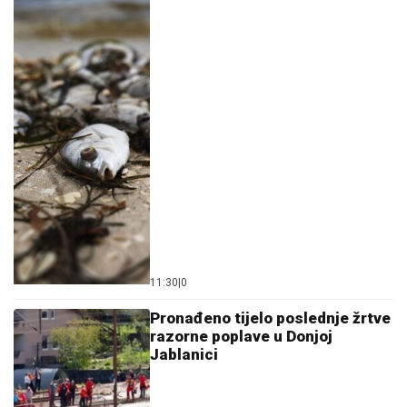
11:30
|
0
Pronađeno tijelo poslednje žrtve
razorne poplave u Donjoj
Jablanici