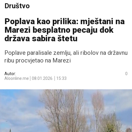
Društvo
Poplava kao prilika: mještani na
Marezi besplatno pecaju dok
država sabira štetu
Poplave paralisale zemlju, ali ribolov na državnu
ribu procvjetao na Marezi
Autor:
0
Aloonline.me
08.01.2026.
15:33