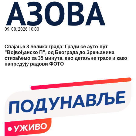
09. 08. 2026 10:00
Спајање 3 велика града: Гради се ауто-пут
"Војвођанско П", од Београда до Зрењанина
стизаћемо за 35 минута, ево детаљне трасе и како
напредују радови ФОТО