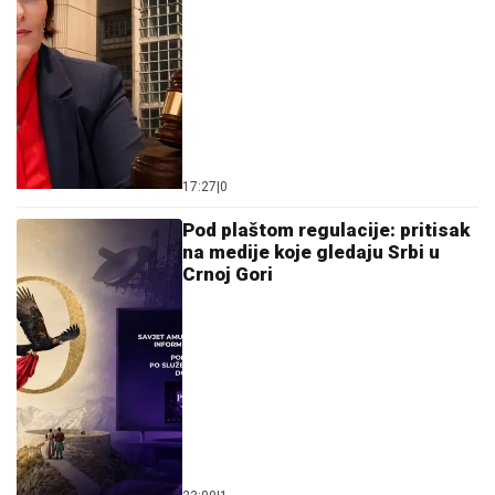
17:27
|
0
Pod plaštom regulacije: pritisak
na medije koje gledaju Srbi u
Crnoj Gori