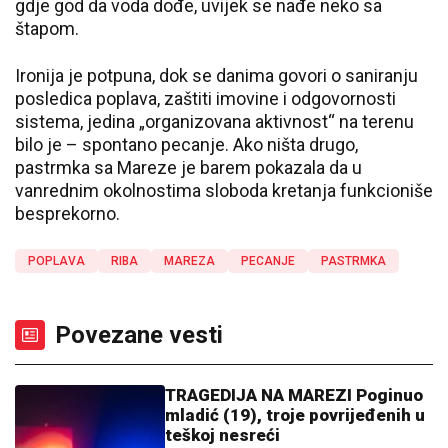
gdje god da voda dođe, uvijek se nađe neko sa
štapom.
Ironija je potpuna, dok se danima govori o saniranju
posledica poplava, zaštiti imovine i odgovornosti
sistema, jedina „organizovana aktivnost“ na terenu
bilo je – spontano pecanje. Ako ništa drugo,
pastrmka sa Mareze je barem pokazala da u
vanrednim okolnostima sloboda kretanja funkcioniše
besprekorno.
POPLAVA
RIBA
MAREZA
PECANJE
PASTRMKA
Povezane vesti
TRAGEDIJA NA MAREZI Poginuo
mladić (19), troje povrijeđenih u
teškoj nesreći