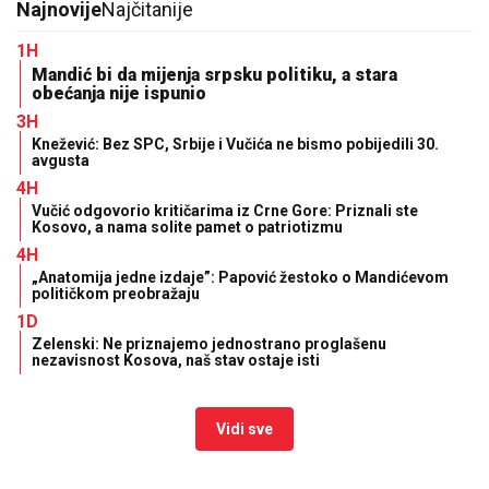
Najnovije
Najčitanije
1H
Mandić bi da mijenja srpsku politiku, a stara
obećanja nije ispunio
3H
Knežević: Bez SPC, Srbije i Vučića ne bismo pobijedili 30.
avgusta
4H
Vučić odgovorio kritičarima iz Crne Gore: Priznali ste
Kosovo, a nama solite pamet o patriotizmu
4H
„Anatomija jedne izdaje”: Papović žestoko o Mandićevom
političkom preobražaju
1D
Zelenski: Ne priznajemo jednostrano proglašenu
nezavisnost Kosova, naš stav ostaje isti
Vidi sve