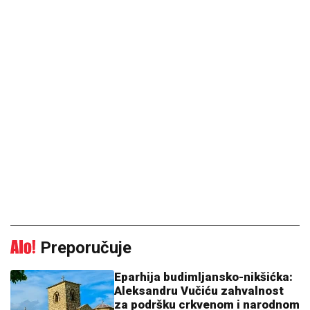
Preporučuje
Eparhija budimljansko-nikšićka:
Aleksandru Vučiću zahvalnost
za podršku crkvenom i narodnom