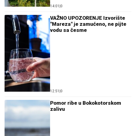
14:01
|
0
VAŽNO UPOZORENJE Izvorište
"Mareza" je zamućeno, ne pijte
vodu sa česme
12:51
|
0
Pomor ribe u Bokokotorskom
zalivu