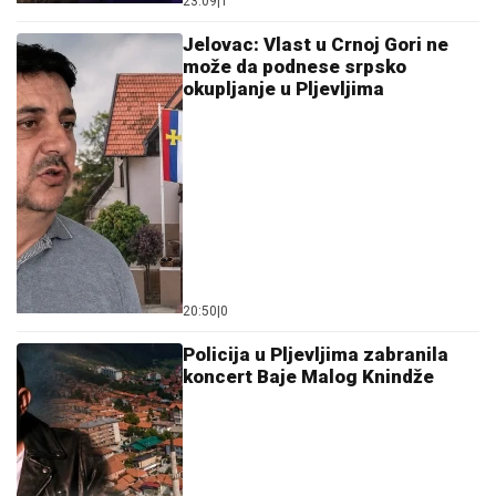
23:09
|
1
Jelovac: Vlast u Crnoj Gori ne
može da podnese srpsko
okupljanje u Pljevljima
20:50
|
0
Policija u Pljevljima zabranila
koncert Baje Malog Knindže