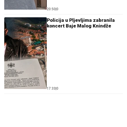
20:50
|
0
Policija u Pljevljima zabranila
koncert Baje Malog Knindže
17:33
|
0