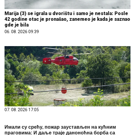
Marija (3) se igrala u dvorištu i samo je nestala: Posle
42 godine otac je pronašao, zanemeo je kada je saznao
gde je bila
06. 08. 2026 09:39
07. 08. 2026 17:05
Имали су срећу, пожар заустављен на кућним
праговима: И даље траје даноноћна борба са