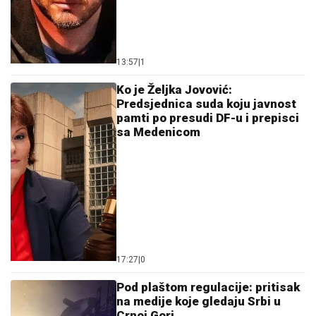
13:57
|
1
Ko je Željka Jovović:
Predsjednica suda koju javnost
pamti po presudi DF-u i prepisci
sa Medenicom
17:27
|
0
Pod plaštom regulacije: pritisak
na medije koje gledaju Srbi u
Crnoj Gori