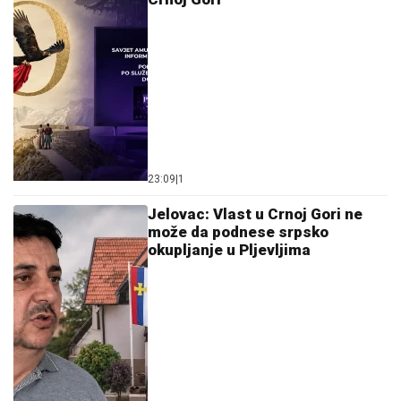
23:09
|
1
Jelovac: Vlast u Crnoj Gori ne
može da podnese srpsko
okupljanje u Pljevljima