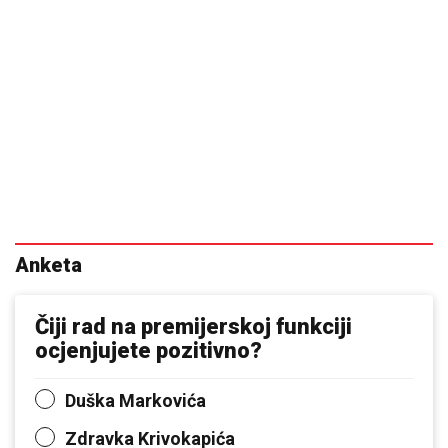
Anketa
Čiji rad na premijerskoj funkciji
ocjenjujete pozitivno?
Duška Markovića
Zdravka Krivokapića