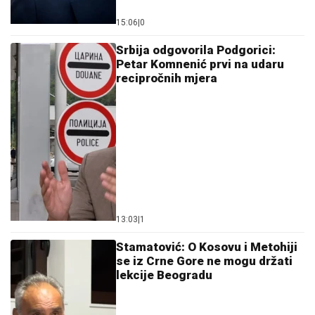
15:06
|
0
Srbija odgovorila Podgorici:
Petar Komnenić prvi na udaru
recipročnih mjera
13:03
|
1
Stamatović: O Kosovu i Metohiji
se iz Crne Gore ne mogu držati
lekcije Beogradu