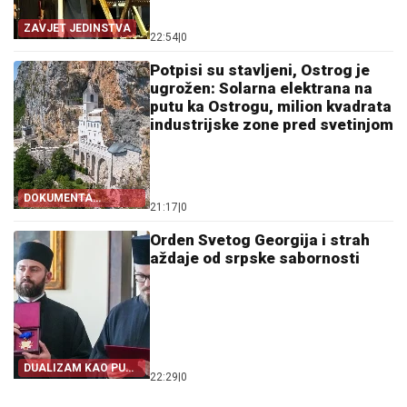
ZAVJET JEDINSTVA
22:54
|
0
Potpisi su stavljeni, Ostrog je
ugrožen: Solarna elektrana na
putu ka Ostrogu, milion kvadrata
industrijske zone pred svetinjom
DOKUMENTA
21:17
|
0
OTKRIVAJU
Orden Svetog Georgija i strah
aždaje od srpske sabornosti
DUALIZAM KAO PUT
22:29
|
0
IZ SRPSTVA