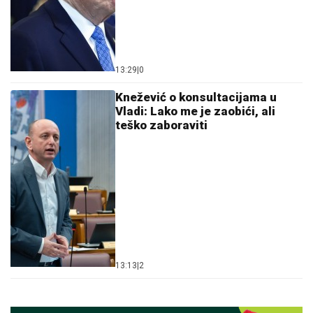
13:29
|
0
Knežević o konsultacijama u
Vladi: Lako me je zaobići, ali
teško zaboraviti
13:13
|
2