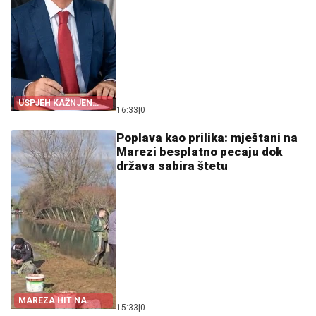
USPJEH KAŽNJEN
16:33
|
0
SMJENOM
Poplava kao prilika: mještani na
Marezi besplatno pecaju dok
država sabira štetu
MAREZA HIT NA
15:33
|
0
MREŽAMA