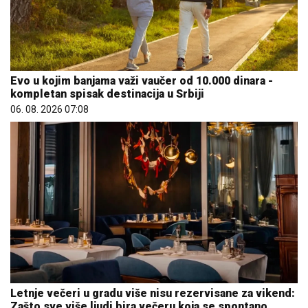
Evo u kojim banjama važi vaučer od 10.000 dinara -
kompletan spisak destinacija u Srbiji
06. 08. 2026 07:08
Letnje večeri u gradu više nisu rezervisane za vikend:
Zašto sve više ljudi bira večeru koja se spontano