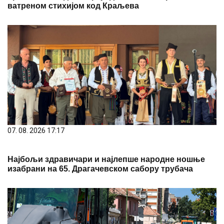
ватреном стихијом код Краљева
07. 08. 2026 17:17
Најбољи здравичари и најлепше народне ношње
изабрани на 65. Драгачевском сабору трубача