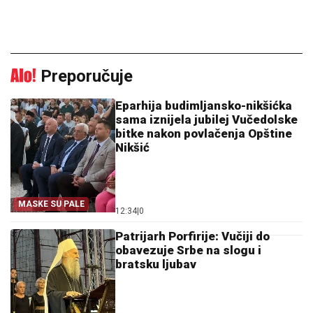
Preporučuje
Eparhija budimljansko-nikšićka
sama iznijela jubilej Vučedolske
bitke nakon povlačenja Opštine
Nikšić
MASKE SU PALE
12:34
|
0
Patrijarh Porfirije: Vučiji do
obavezuje Srbe na slogu i
bratsku ljubav