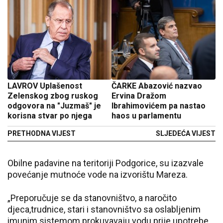
LAVROV Uplašenost
ČARKE Abazović nazvao
Zelenskog zbog ruskog
Ervina Dražom
odgovora na "Juzmaš" je
Ibrahimovićem pa nastao
korisna stvar po njega
haos u parlamentu
PRETHODNA VIJEST
SLJEDEĆA VIJEST
Obilne padavine na teritoriji Podgorice, su izazvale
povećanje mutnoće vode na izvorištu Mareza.
„Preporučuje se da stanovništvo, a naročito
djeca,trudnice, stari i stanovništvo sa oslabljenim
imunim sistemom prokuvavaju vodu prije upotrebe