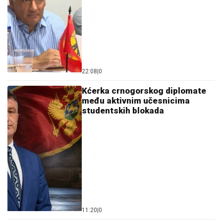
22:08
|
0
Kćerka crnogorskog diplomate
među aktivnim učesnicima
studentskih blokada
11:20
|
0