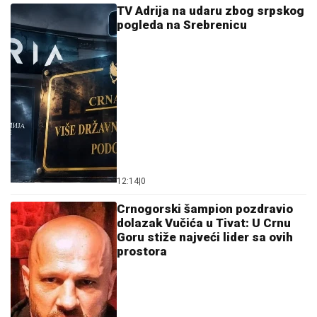
TV Adrija na udaru zbog srpskog
pogleda na Srebrenicu
12:14
|
0
Crnogorski šampion pozdravio
dolazak Vučića u Tivat: U Crnu
Goru stiže najveći lider sa ovih
prostora