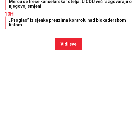
Mercu se trese kancelarska fotelja: U CDU već razgovaraju o
njegovoj smjeni
10H
„Proglas” iz sjenke preuzima kontrolu nad blokaderskom
listom
Vidi sve