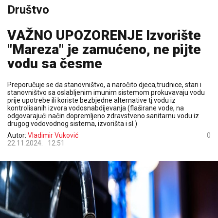
Društvo
VAŽNO UPOZORENJE Izvorište
"Mareza" je zamućeno, ne pijte
vodu sa česme
Preporučuje se da stanovništvo, a naročito djeca,trudnice, stari i
stanovništvo sa oslabljenim imunim sistemom prokuvavaju vodu
prije upotrebe ili koriste bezbjedne alternative tj.vodu iz
kontrolisanih izvora vodosnabdijevanja (flaširane vode, na
odgovarajući način dopremljeno zdravstveno sanitarnu vodu iz
drugog vodovodnog sistema, izvorišta i sl.)
Autor:
Vladimir Vuković
0
22.11.2024.
12:51