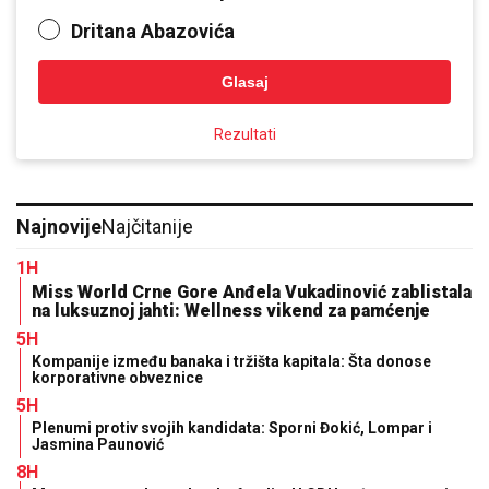
Dritana Abazovića
Glasaj
Rezultati
Najnovije
Najčitanije
1H
Miss World Crne Gore Anđela Vukadinović zablistala
na luksuznoj jahti: Wellness vikend za pamćenje
5H
Kompanije između banaka i tržišta kapitala: Šta donose
korporativne obveznice
5H
Plenumi protiv svojih kandidata: Sporni Đokić, Lompar i
Jasmina Paunović
8H