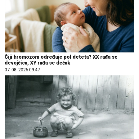
Čiji hromozom određuje pol deteta? XX rađa se
devojčica, XY rađa se dečak
07. 08. 2026 09:47