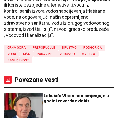
ili koriste bezbjedne alternative tj.vodu iz
kontrolisanih izvora vodosnabdijevanja (flaširane
vode, na odgovarajući način dopremljeno
zdravstveno sanitarnu vodu iz drugog vodovodnog
sistema, izvorišta i sl.)“, navodi gradsko preduzeće
„Vodovod i kanalizacija“.
CRNA GORA
PREPORUČUJE
DRUŠTVO
PODGORICA
VODA
KIŠA
PADAVINE
VODOVOD
MAREZA
ZAMUĆENOST
Povezane vesti
Lakušić: Vlada nas smjenjuje u
godini rekordne dobiti