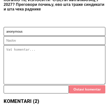
2027? Преговори почињу, ево шта траже синдикати
и шта чека раднике
Ostavi komentar
KOMENTARI (2)