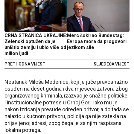
CRNA STRANICA UKRAJINE:
Merc šokirao Bundestag:
Zelenski optužen da je
Evropa mora da progovori
uništio zemlju i ubio više od
jezikom sile
milion ljudi
PRETHODNA VIJEST
SLJEDEĆA VIJEST
Nestanak Miloša Medenice, koji je juče pravosnažno
osuđen na deset godina i dva mjeseca zatvora zbog
organizovanog kriminala, izazvao je snažne političke
i institucionalne potrese u Crnoj Gori. Iako mu je
nakon izricanja presude određen pritvor, a do tada se
nalazio u kućnom pritvoru, policija ga nije zatekla na
prijavljenoj adresi, zbog čega je za njim raspisana
lokalna potraga.