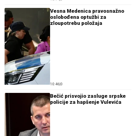
Vesna Medenica pravosnažno
oslobođena optužbi za
zloupotrebu položaja
10:46
|
0
Bečić prisvojio zasluge srpske
policije za hapšenje Vulevića