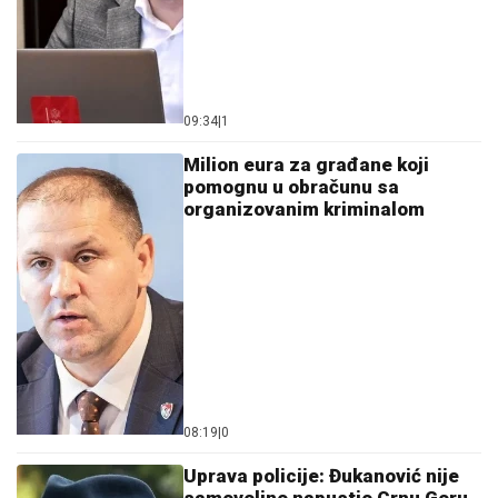
09:34
|
1
Milion eura za građane koji
pomognu u obračunu sa
organizovanim kriminalom
08:19
|
0
Uprava policije: Đukanović nije
samovoljno napustio Crnu Goru,