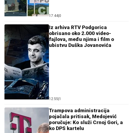
17:44
|
0
Iz arhiva RTV Podgorica
obrisano oko 2.000 video-
fajlova, među njima i film o
ubistvu Duška Jovanovića
12:55
|
1
Trampova administracija
pojačala pritisak, Medojević
poručuje: Ko služi Crnoj Gori, a
ko DPS kartelu