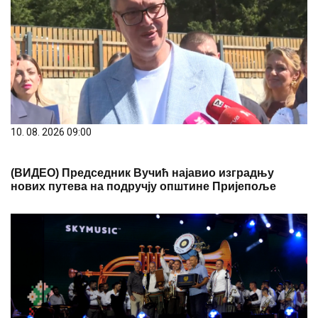
10. 08. 2026 09:00
(ВИДЕО) Председник Вучић најавио изградњу
нових путева на подручју општине Пријепоље