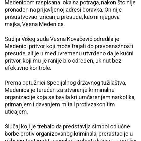
Medenicom raspisana lokalna potraga, nakon što nije
pronađen na prijavljenoj adresi boravka. On nije
prisustvovao izricanju presude, kao ni njegova
majka, Vesna Medenica.
Sudija Višeg suda Vesna Kovačević odredila je
Medenici pritvor koji može trajati do pravosnažnosti
presude, ali je u međuvremenu utvrđeno da je kućni
pritvor, koji mu je ranije bio određen, ukinut bez
efektivne kontrole.
Prema optužnici Specijalnog državnog tužilaštva,
Medenica je terećen za stvaranje kriminalne
organizacije koja se bavila krijumčarenjem narkotika,
primanjem i davanjem mita i protivzakonitim
uticajem.
Slučaj koji je trebalo da predstavlja simbol odlučne
borbe protiv organizovanog kriminala, prerastao je u
ozbiljan test institucionalne zrelosti države – test čiji