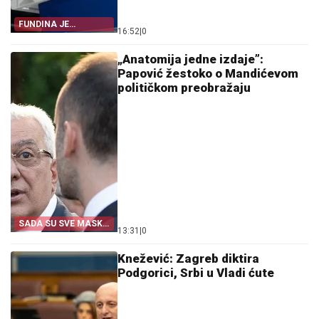
FUNDINA JE
16:52
|
0
POKAZALA SVE
„Anatomija jedne izdaje”:
Papović žestoko o Mandićevom
političkom preobražaju
SADA SU SVE MASKE
13:31
|
0
PALE
Knežević: Zagreb diktira
Podgorici, Srbi u Vladi ćute