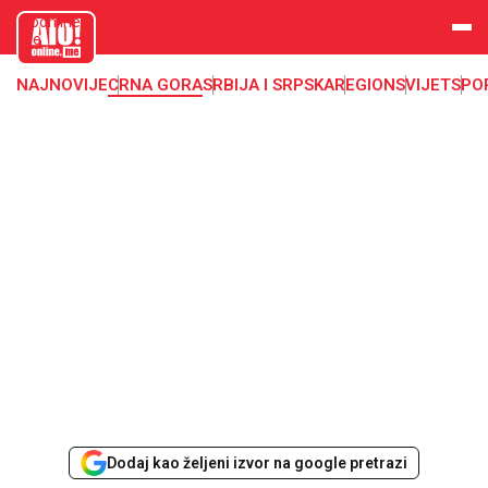
aloonline.
me
NAJNOVIJE
CRNA GORA
SRBIJA I SRPSKA
REGION
SVIJET
SPO
Dodaj kao željeni izvor na google pretrazi