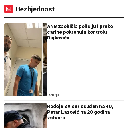
Bezbjednost
ANB zaobišla policiju i preko
carine pokrenula kontrolu
Dajkovića
15:07
|
0
Radoje Zvicer osuđen na 40,
Petar Lazović na 20 godina
zatvora