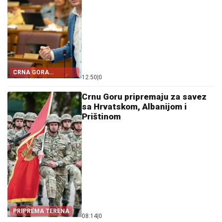
CRNA GORA
12:50
|
0
POSTALA TALAC
HRVATSKE
Crnu Goru pripremaju za savez
sa Hrvatskom, Albanijom i
Prištinom
PRIPREMA TERENA
08:14
|
0