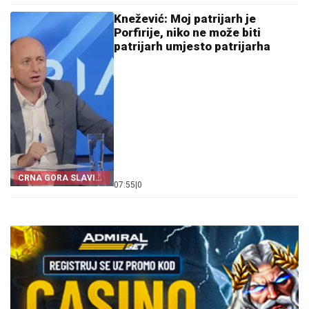
Knežević: Moj patrijarh je
Porfirije, niko ne može biti
patrijarh umjesto patrijarha
CRNA GORA SLAVI
07:55
|
0
„OLUJU“