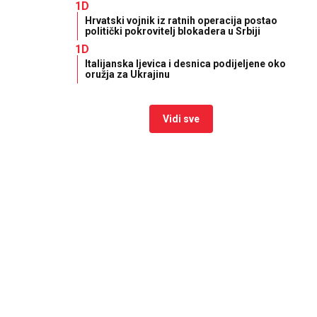
1D
Hrvatski vojnik iz ratnih operacija postao
politički pokrovitelj blokadera u Srbiji
1D
Italijanska ljevica i desnica podijeljene oko
oružja za Ukrajinu
Vidi sve