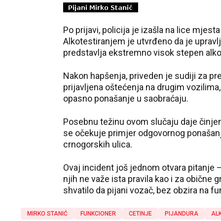
Po prijavi, policija je izašla na lice mjest
Alkotestiranjem je utvrđeno da je upravlj
predstavlja ekstremno visok stepen alko
Nakon hapšenja, priveden je sudiji za pre
prijavljena oštećenja na drugim vozilima
opasno ponašanje u saobraćaju.
Posebnu težinu ovom slučaju daje činjen
se očekuje primjer odgovornog ponašanja
crnogorskih ulica.
Ovaj incident još jednom otvara pitanje – 
njih ne važe ista pravila kao i za obične 
shvatilo da pijani vozač, bez obzira na fu
MIRKO STANIĆ
FUNKCIONER
CETINJE
PIJANDURA
AL