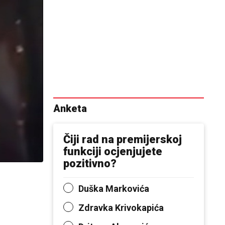
Anketa
Čiji rad na premijerskoj
funkciji ocjenjujete
pozitivno?
Duška Markovića
Zdravka Krivokapića