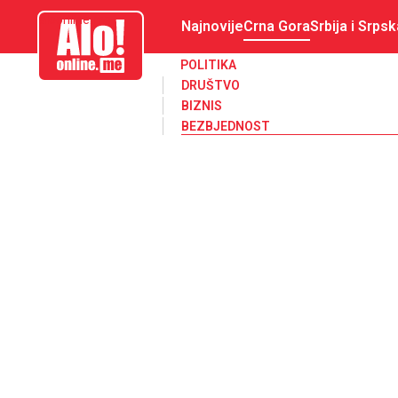
aloonline.me
Najnovije
Crna Gora
Srbija i Srpsk
POLITIKA
DRUŠTVO
BIZNIS
BEZBJEDNOST