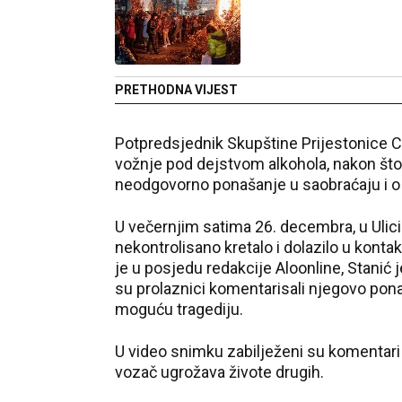
PRETHODNA VIJEST
Potpredsjednik Skupštine Prijestonice Ce
vožnje pod dejstvom alkohola, nakon što s
neodgovorno ponašanje u saobraćaju i o t
U večernjim satima 26. decembra, u Ulici
nekontrolisano kretalo i dolazilo u konta
je u posjedu redakcije Aloonline, Stanić
su prolaznici komentarisali njegovo ponaša
moguću tragediju.
U video snimku zabilježeni su komentari s
vozač ugrožava živote drugih.