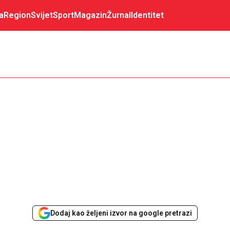
a
Region
Svijet
Sport
Magazin
Žurnal
Identitet
Dodaj kao željeni izvor na google pretrazi