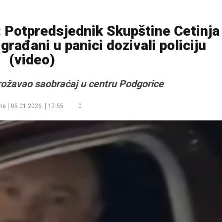
otpredsjednik Skupštine Cetinja
građani u panici dozivali policiju
(video)
rožavao saobraćaj u centru Podgorice
me
05.01.2026.
17:55
0