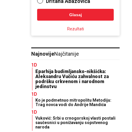
Dritana Abazovića
Glasaj
Rezultati
Najnovije
Najčitanije
1D
Eparhija budimljansko-nikšićka:
Aleksandru Vučiću zahvalnost za
podršku crkvenom i narodnom
jedinstvu
1D
Ko je podmetnuo mitropolitu Metodiju:
Trag novca vodi do Andrije Mandića
1D
Vuković: Srbi u crnogorskoj vlasti postali
saučesnici u ponižavanju sopstvenog
naroda