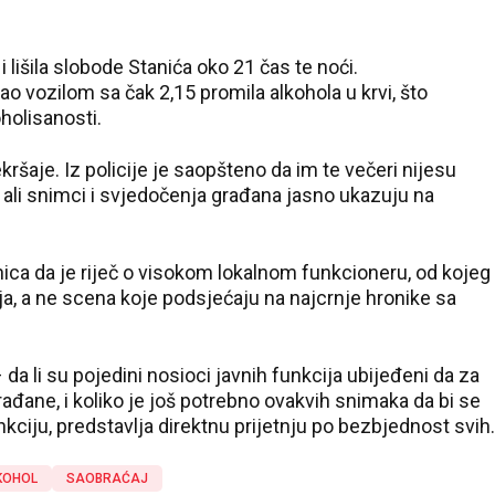
a i lišila slobode Stanića oko 21 čas te noći.
ao vozilom sa čak 2,15 promila alkohola u krvi, što
holisanosti.
kršaje. Iz policije je saopšteno da im te večeri nijesu
, ali snimci i svjedočenja građana jasno ukazuju na
ica da je riječ o visokom lokalnom funkcioneru, od kojeg
, a ne scena koje podsjećaju na najcrnje hronike sa
da li su pojedini nosioci javnih funkcija ubijeđeni da za
građane, i koliko je još potrebno ovakvih snimaka da bi se
nkciju, predstavlja direktnu prijetnju po bezbjednost svih.
KOHOL
SAOBRAĆAJ