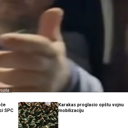
vozila
eče
Karakas proglasio opštu vojnu
ici SPC
mobilizaciju