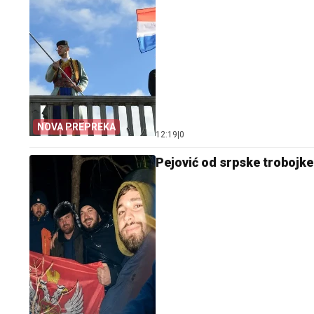
NOVA PREPREKA
12:19
|
0
Pejović od srpske trobojk