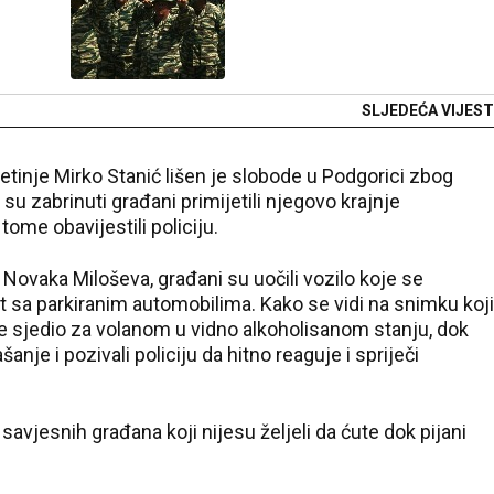
SLJEDEĆA VIJEST
tinje Mirko Stanić lišen je slobode u Podgorici zbog
u zabrinuti građani primijetili njegovo krajnje
ome obavijestili policiju.
 Novaka Miloševa, građani su uočili vozilo koje se
kt sa parkiranim automobilima. Kako se vidi na snimku koji
 je sjedio za volanom u vidno alkoholisanom stanju, dok
nje i pozivali policiju da hitno reaguje i spriječi
avjesnih građana koji nijesu željeli da ćute dok pijani