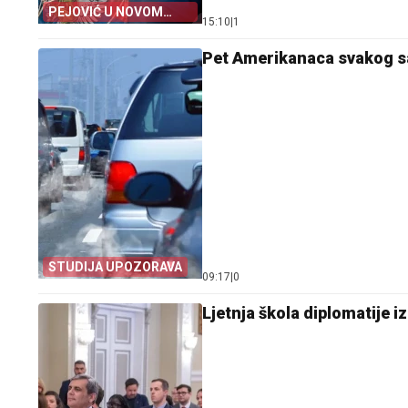
PEJOVIĆ U NOVOM
15:10
|
1
POLITIČKOM RUHU
Pet Amerikanaca svakog sa
STUDIJA UPOZORAVA
09:17
|
0
Ljetnja škola diplomatije 