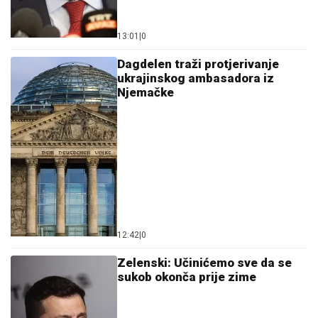
13:01
|
0
Dagdelen traži protjerivanje
ukrajinskog ambasadora iz
Njemačke
12:42
|
0
Zelenski: Učinićemo sve da se
sukob okonča prije zime