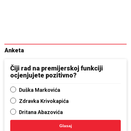
Anketa
Čiji rad na premijerskoj funkciji
ocjenjujete pozitivno?
Duška Markovića
Zdravka Krivokapića
Dritana Abazovića
Glasaj