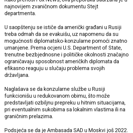
najnovijem zvaničnom dokumentu Stejt
departmenta.
U saopštenju se ističe da američki građani u Rusiji
treba odmah da se evakuišu, uz napomenu da su
mogućnosti diplomatsko-konzularne pomoći znatno
umanjene. Prema ocjeni U.S. Department of State,
trenutne bezbjednosne i političke okolnosti značajno
ograničavaju sposobnost američkih diplomata da
efikasno reaguju u slučaju problema svojih
državljana.
Naglašava se da konzularne službe u Rusiji
funkcionišu u redukovanom obimu, što može
predstavljati ozbiljnu prepreku u hitnim situacijama,
pri eventualnim sukobima sa lokalnim vlastima ili na
graničnim prelazima.
Podsjeća se da je Ambasada SAD u Moskvi još 2022.