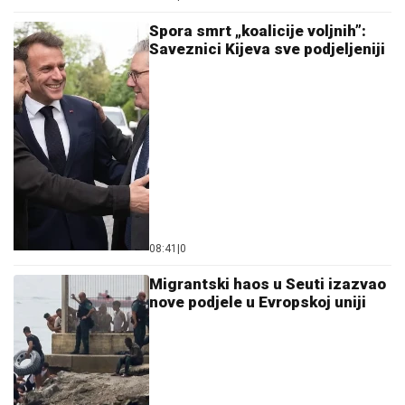
Spora smrt „koalicije voljnih”:
Saveznici Kijeva sve podjeljeniji
08:41
|
0
Migrantski haos u Seuti izazvao
nove podjele u Evropskoj uniji