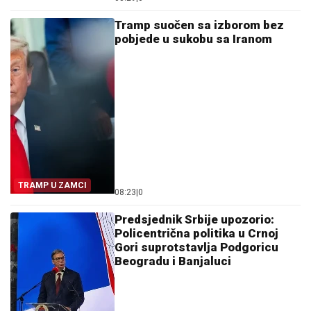
EN-ENA
Tramp suočen sa izborom bez
pobjede u sukobu sa Iranom
TRAMP U ZAMCI
08:23
|
0
Predsjednik Srbije upozorio:
Policentrična politika u Crnoj
Gori suprotstavlja Podgoricu
Beogradu i Banjaluci