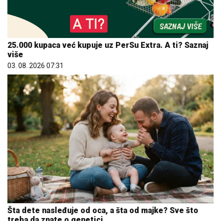
25.000 kupaca već kupuje uz PerSu Extra. A ti? Saznaj
više
03. 08. 2026 07:31
Šta dete nasleđuje od oca, a šta od majke? Sve što
treba da znate o genetici