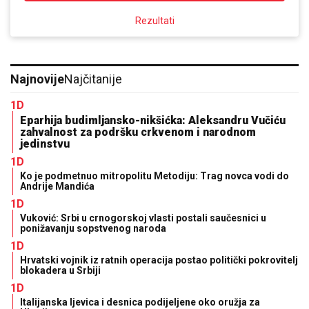
Rezultati
Najnovije
Najčitanije
1D
Eparhija budimljansko-nikšićka: Aleksandru Vučiću
zahvalnost za podršku crkvenom i narodnom
jedinstvu
1D
Ko je podmetnuo mitropolitu Metodiju: Trag novca vodi do
Andrije Mandića
1D
Vuković: Srbi u crnogorskoj vlasti postali saučesnici u
ponižavanju sopstvenog naroda
1D
Hrvatski vojnik iz ratnih operacija postao politički pokrovitelj
blokadera u Srbiji
1D
Italijanska ljevica i desnica podijeljene oko oružja za