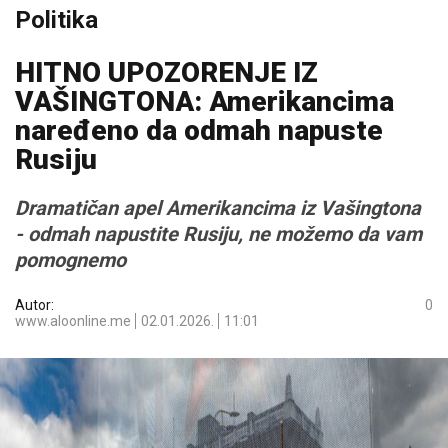
Politika
HITNO UPOZORENJE IZ
VAŠINGTONA: Amerikancima
naređeno da odmah napuste
Rusiju
Dramatičan apel Amerikancima iz Vašingtona
- odmah napustite Rusiju, ne možemo da vam
pomognemo
Autor:
0
www.aloonline.me
02.01.2026.
11:01