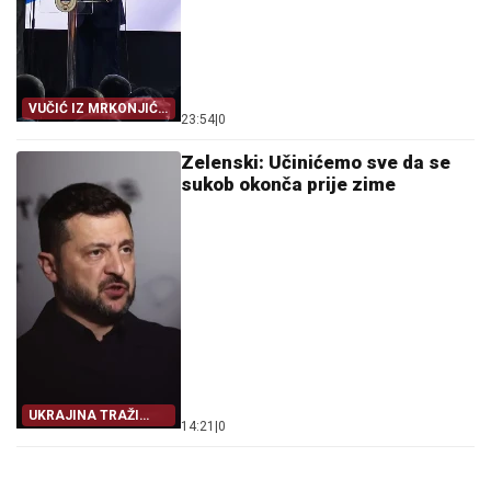
VUČIĆ IZ MRKONJIĆ
23:54
|
0
GRADA
Zelenski: Učinićemo sve da se
sukob okonča prije zime
UKRAJINA TRAŽI
14:21
|
0
IZLAZ