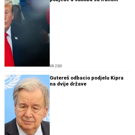
08:23
|
0
Gutereš odbacio podjelu Kipra
na dvije države