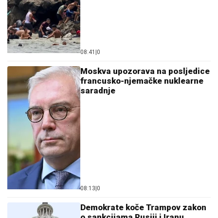
08:41
|
0
Moskva upozorava na posljedice
francusko-njemačke nuklearne
saradnje
08:13
|
0
Demokrate koče Trampov zakon
o sankcijama Rusiji i Iranu