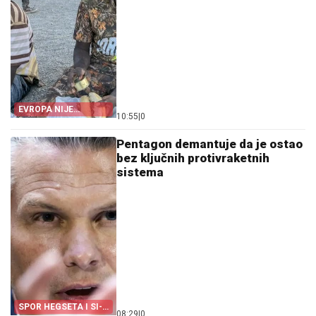
EVROPA NIJE
10:55
|
0
POMOGLA ŠPANIJI
Pentagon demantuje da je ostao
bez ključnih protivraketnih
sistema
SPOR HEGSETA I SI-
08:29
|
0