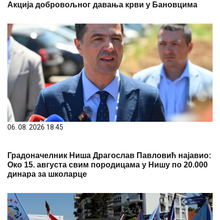
Акција добровољног давања крви у Бановцима
06. 08. 2026 18:45
Градоначелник Ниша Драгослав Павловић најавио:
Око 15. августа свим породицама у Нишу по 20.000
динара за школарце