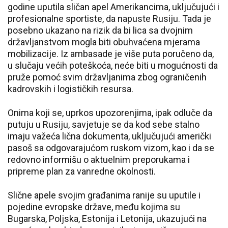
godine uputila sličan apel Amerikancima, uključujući i
profesionalne sportiste, da napuste Rusiju. Tada je
posebno ukazano na rizik da bi lica sa dvojnim
državljanstvom mogla biti obuhvaćena mjerama
mobilizacije. Iz ambasade je više puta poručeno da,
u slučaju većih poteškoća, neće biti u mogućnosti da
pruže pomoć svim državljanima zbog ograničenih
kadrovskih i logističkih resursa.
Onima koji se, uprkos upozorenjima, ipak odluče da
putuju u Rusiju, savjetuje se da kod sebe stalno
imaju važeća lična dokumenta, uključujući američki
pasoš sa odgovarajućom ruskom vizom, kao i da se
redovno informišu o aktuelnim preporukama i
pripreme plan za vanredne okolnosti.
Slične apele svojim građanima ranije su uputile i
pojedine evropske države, među kojima su
Bugarska, Poljska, Estonija i Letonija, ukazujući na