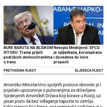
BURE BARUTA NA BLISKOM
Nebojša Medojević: EPCG
ISTOKU: Tramp prijeti
je opljačkana, korumpirana
podrškom demonstrantima
i dovedena do ivice
u Iranu
propasti
PRETHODNA VIJEST
SLJEDEĆA VIJEST
Američko Ministarstvo spoljnih poslova obnovilo je i
pojačalo upozorenje o putovanjima za državljane
Sjedinjenih Američkih Država koji borave u Rusiji, uz
jasan poziv da bez odlaganja napuste tu zemlju.
Kako prenosi Fox News, ova preporuka sadržana je u