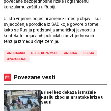
povećane bezbjednosne rizike i ograničenu
konzularnu zaštitu u Rusiji.
U isto vrijeme, pojedini američki mediji objavili su i
svjedočenja porodica iz SAD koje govore o tome
kako se Rusija predstavlja američkoj javnosti u
kontekstu pojačanih političkih i bezbjednosnih
tenzija između dvije zemlje.
AMERIKANCI
STEJD DEPARMAN
AMERIKA
RUSIJA
UPOZORENJE
Povezane vesti
Brisel bez dokaza istražuje
Rusiju zbog migrantske krize u
Seuti