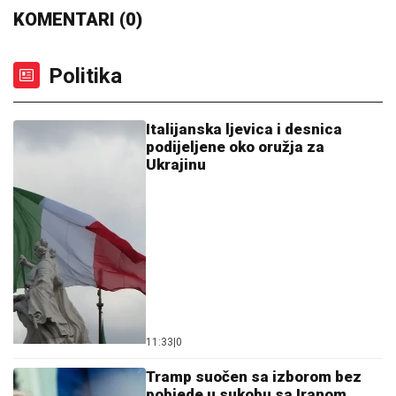
KOMENTARI (0)
Politika
Italijanska ljevica i desnica
podijeljene oko oružja za
Ukrajinu
11:33
|
0
Tramp suočen sa izborom bez
pobjede u sukobu sa Iranom