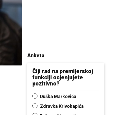
Anketa
Čiji rad na premijerskoj
funkciji ocjenjujete
pozitivno?
Duška Markovića
Zdravka Krivokapića