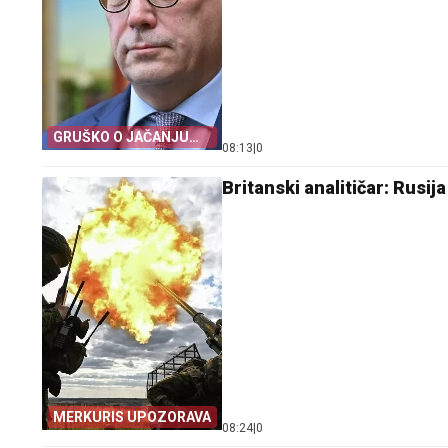
GRUŠKO O JAČANJU
08:13
|
0
NJEMAČKE
Britanski analitičar: Rusi
MERKURIS UPOZORAVA
08:24
|
0