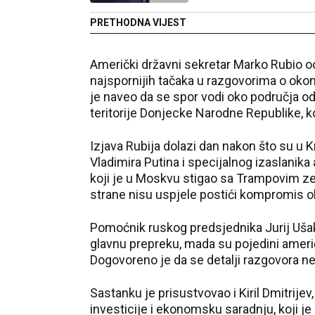
PRETHODNA VIJEST
Američki državni sekretar Marko Rubio oci
najspornijih tačaka u razgovorima o okon
je naveo da se spor vodi oko područja od
teritorije Donjecke Narodne Republike, k
Izjava Rubija dolazi dan nakon što su u
Vladimira Putina i specijalnog izaslanik
koji je u Moskvu stigao sa Trampovim 
strane nisu uspjele postići kompromis 
Pomoćnik ruskog predsjednika Jurij Ušakov
glavnu prepreku, mada su pojedini američki
Dogovoreno je da se detalji razgovora ne 
Sastanku je prisustvovao i Kiril Dmitrije
investicije i ekonomsku saradnju, koji je