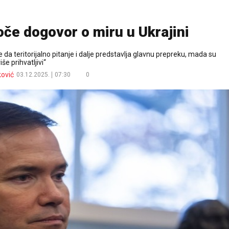
oče dogovor o miru u Ukrajini
da teritorijalno pitanje i dalje predstavlja glavnu prepreku, mada su
še prihvatljivi“
ković
03.12.2025.
07:30
0