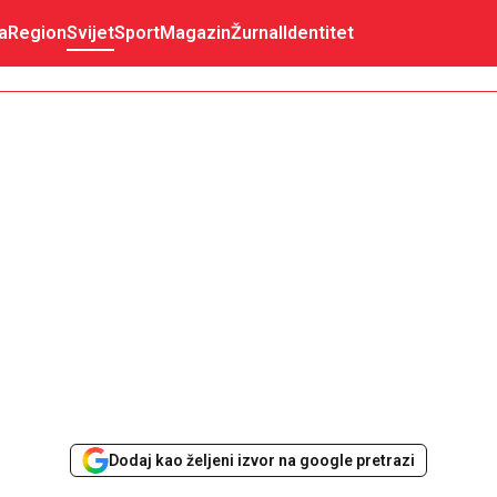
a
Region
Svijet
Sport
Magazin
Žurnal
Identitet
Dodaj kao željeni izvor na google pretrazi