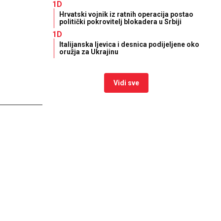
1D
Hrvatski vojnik iz ratnih operacija postao
politički pokrovitelj blokadera u Srbiji
1D
Italijanska ljevica i desnica podijeljene oko
oružja za Ukrajinu
Vidi sve