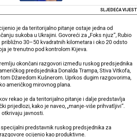
SLJEDEĆA VIJEST
jenio je da teritorijalno pitanje ostaje jedna od
čanju sukoba u Ukrajini. Govoreći za „Foks njuz“, Rubio
 približno 30–50 kvadratnih kilometara i oko 20 odsto
oja je trenutno pod kontrolom Kijeva.
 Kremlju okončani razgovori između ruskog predsjednika
a američkog predsjednika Donalda Trampa, Stiva Vitkofa,
zetom Džaredom Kušnerom. Uprkos dugim razgovorima,
oko američkog mirovnog plana.
 rekao je da teritorijalno pitanje i dalje predstavlja
 prijedlozi, kako je naveo, „manje-više prihvatljivi“.
otkrivaju javnosti.
v, specijalni predstavnik ruskog predsjednika za
 razgovore ocijenio kao produktivne.