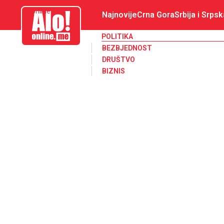
aloonline.me
Najnovije
Crna Gora
Srbija i Srpsk
POLITIKA
BEZBJEDNOST
DRUŠTVO
BIZNIS