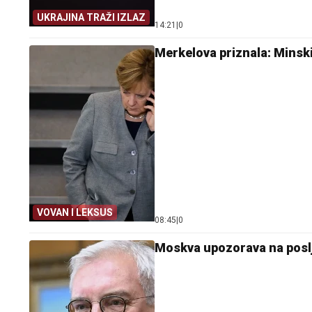
UKRAJINA TRAŽI IZLAZ
14:21
|
0
Merkelova priznala: Minski
VOVAN I LEKSUS
08:45
|
0
Moskva upozorava na posl