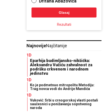
Dritana Abazovića
Glasaj
Rezultati
Najnovije
Najčitanije
1D
Eparhija budimljansko-nikšićka:
Aleksandru Vučiću zahvalnost za
podršku crkvenom i narodnom
jedinstvu
1D
Ko je podmetnuo mitropolitu Metodiju:
Trag novca vodi do Andrije Mandića
1D
Vuković: Srbi u crnogorskoj vlasti postali
saučesnici u ponižavanju sopstvenog
naroda