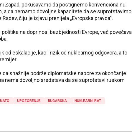
tivni Zapad, pokušavamo da postignemo konvencionalnu
, a da nemamo dovoljne kapacitete da se suprotstavimo
Radev, čiju je izjavu prenijela „Evropska pravda”.
 politike ne doprinosi bezbjednosti Evrope, već povećava
oba.
 od eskalacije, kao i rizik od nuklearnog odgovora, a to
remijer.
ve da snažnije podrže diplomatske napore za okončanje
opa nema dovoljno sredstava da se suprotstavi ruskom
NATO
UPOZORENJE
BUGARSKA
NUKLEARNI RAT