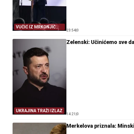
VUČIĆ IZ MRKONJIĆ
23:54
|
0
GRADA
Zelenski: Učinićemo sve d
UKRAJINA TRAŽI IZLAZ
14:21
|
0
Merkelova priznala: Minski