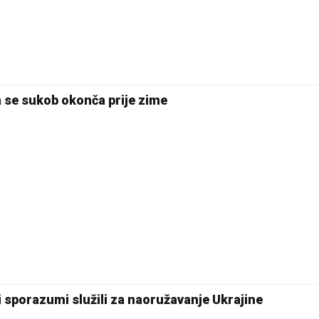
a se sukob okonča prije zime
 sporazumi služili za naoružavanje Ukrajine