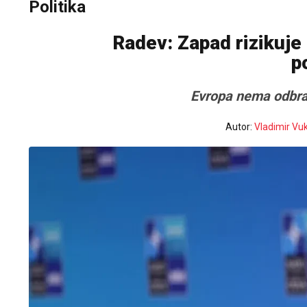
Politika
Radev: Zapad rizikuje
p
Evropa nema odbran
Autor:
Vladimir Vu