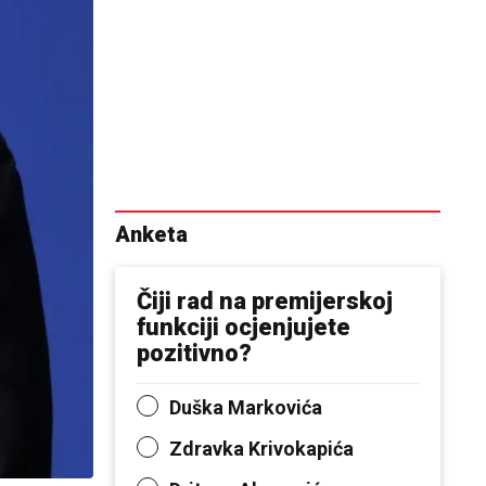
Anketa
Čiji rad na premijerskoj
funkciji ocjenjujete
pozitivno?
Duška Markovića
Zdravka Krivokapića