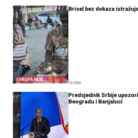
Brisel bez dokaza istražuj
EVROPA NIJE
10:55
|
0
POMOGLA ŠPANIJI
Predsjednik Srbije upozori
Beogradu i Banjaluci