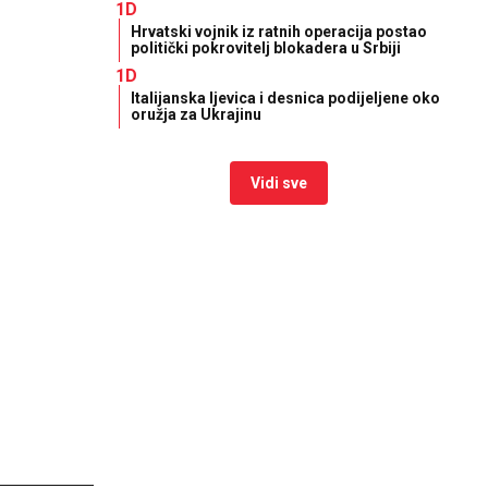
1D
Hrvatski vojnik iz ratnih operacija postao
politički pokrovitelj blokadera u Srbiji
1D
Italijanska ljevica i desnica podijeljene oko
oružja za Ukrajinu
Vidi sve