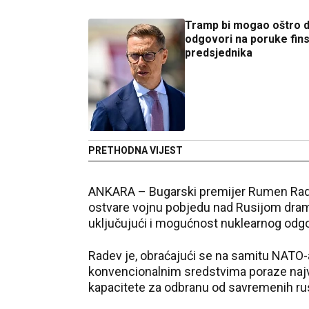
Tramp bi mogao oštro 
odgovori na poruke fin
predsjednika
PRETHODNA VIJEST
ANKARA – Bugarski premijer Rumen Rade
ostvare vojnu pobjedu nad Rusijom dram
uključujući i mogućnost nuklearnog odg
Radev je, obraćajući se na samitu NATO-
konvencionalnim sredstvima poraze najve
kapacitete za odbranu od savremenih rus