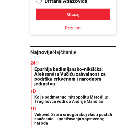
Dritana Abazovića
Glasaj
Rezultati
Najnovije
Najčitanije
24H
Eparhija budimljansko-nikšićka:
Aleksandru Vučiću zahvalnost za
podršku crkvenom i narodnom
jedinstvu
1D
Ko je podmetnuo mitropolitu Metodiju:
Trag novca vodi do Andrije Mandića
1D
Vuković: Srbi u crnogorskoj vlasti postali
saučesnici u ponižavanju sopstvenog
naroda