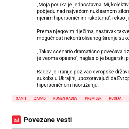
„Moja poruka je jednostavna. Mi, kolek
pobjedu nad najvećom nuklearnom silom
njenim hipersoničnim raketama”, rekao je 
Prema njegovim riječima, nastavak takve
mogućnost nekontrolisanog širenja suk
„Takav scenario dramatično povećava rizik
je veoma opasno”, naglasio je bugarski p
Radev je i ranije pozivao evropske drža
sukoba u Ukrajini, upozoravajući da Evr
hipersoničnom naoružanju.
SAMIT
ZAPAD
RUMEN RADEV
PREMIJER
RUSIJA
Povezane vesti