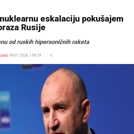
 nuklearnu eskalaciju pokušajem
oraza Rusije
u od ruskih hipersoničnih raketa
ković
08.07.2026.
08:39
0