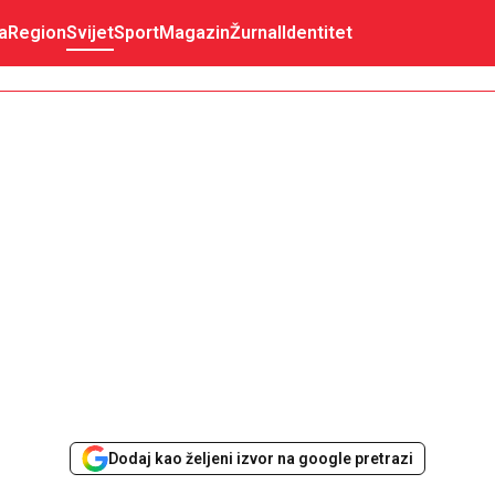
a
Region
Svijet
Sport
Magazin
Žurnal
Identitet
Dodaj kao željeni izvor na google pretrazi