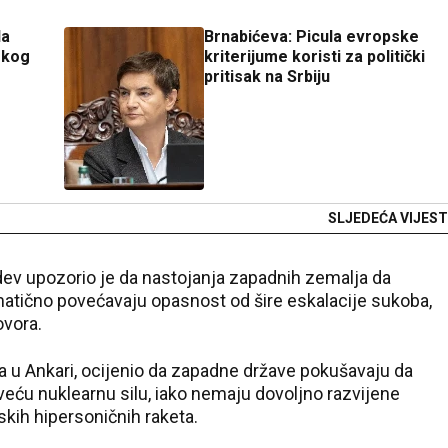
da
Brnabićeva: Picula evropske
skog
kriterijume koristi za politički
pritisak na Srbiju
SLJEDEĆA VIJEST
v upozorio je da nastojanja zapadnih zemalja da
atično povećavaju opasnost od šire eskalacije sukoba,
ovora.
a u Ankari, ocijenio da zapadne države pokušavaju da
ću nuklearnu silu, iako nemaju dovoljno razvijene
kih hipersoničnih raketa.