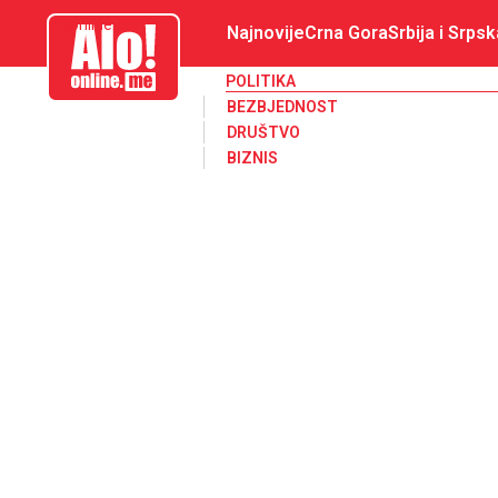
aloonline.me
Najnovije
Crna Gora
Srbija i Srpsk
POLITIKA
BEZBJEDNOST
DRUŠTVO
BIZNIS