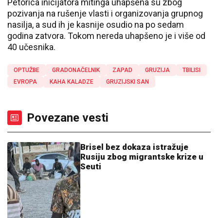
Petorica inicijatora mitinga uhapšena su zbog
pozivanja na rušenje vlasti i organizovanja grupnog
nasilja, a sud ih je kasnije osudio na po sedam
godina zatvora. Tokom nereda uhapšeno je i više od
40 učesnika.
OPTUŽBE
GRADONAČELNIK
ZAPAD
GRUZIJA
TBILISI
EVROPA
KAHA KALADZE
GRUZIJSKI SAN
Povezane vesti
Brisel bez dokaza istražuje
Rusiju zbog migrantske krize u
Seuti