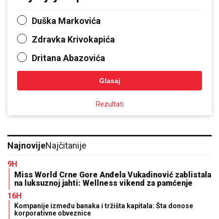
Duška Markovića
Zdravka Krivokapića
Dritana Abazovića
Glasaj
Rezultati
Najnovije
Najčitanije
9H
Miss World Crne Gore Anđela Vukadinović zablistala
na luksuznoj jahti: Wellness vikend za pamćenje
16H
Kompanije između banaka i tržišta kapitala: Šta donose
korporativne obveznice