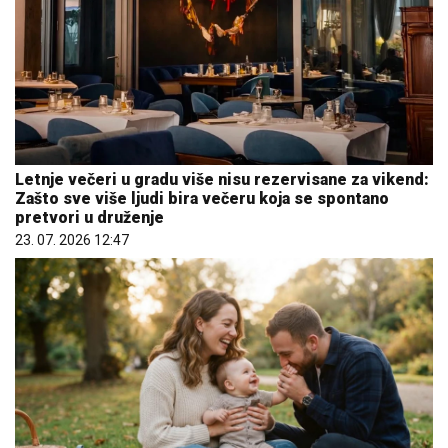
Letnje večeri u gradu više nisu rezervisane za vikend:
Zašto sve više ljudi bira večeru koja se spontano
pretvori u druženje
23. 07. 2026 12:47