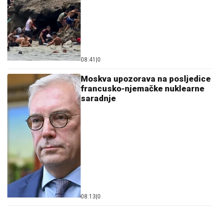
08:41
|
0
Moskva upozorava na posljedice
francusko-njemačke nuklearne
saradnje
08:13
|
0