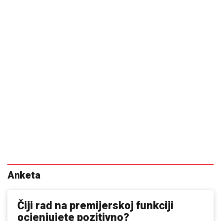
Anketa
Čiji rad na premijerskoj funkciji
ocjenjujete pozitivno?