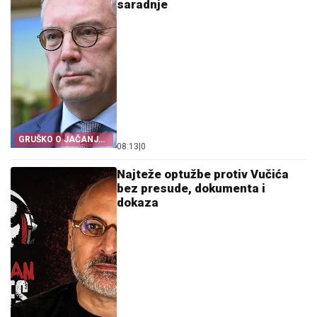
saradnje
GRUŠKO O JAČANJU
08:13
|
0
NJEMAČKE
Najteže optužbe protiv Vučića
bez presude, dokumenta i
dokaza