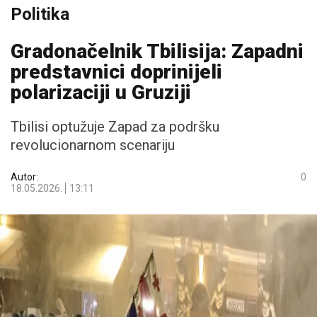
Politika
Gradonačelnik Tbilisija: Zapadni
predstavnici doprinijeli
polarizaciji u Gruziji
Tbilisi optužuje Zapad za podršku
revolucionarnom scenariju
Autor:
0
18.05.2026.
13:11