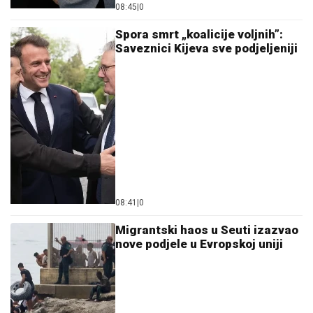
08:45
|
0
Spora smrt „koalicije voljnih”:
Saveznici Kijeva sve podjeljeniji
08:41
|
0
Migrantski haos u Seuti izazvao
nove podjele u Evropskoj uniji