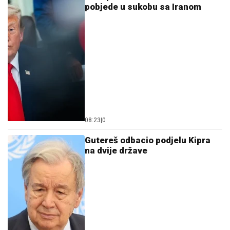
pobjede u sukobu sa Iranom
08:23
|
0
Gutereš odbacio podjelu Kipra
na dvije države