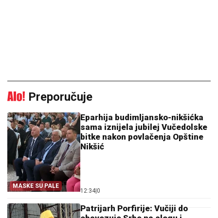
Preporučuje
Eparhija budimljansko-nikšićka
sama iznijela jubilej Vučedolske
bitke nakon povlačenja Opštine
Nikšić
MASKE SU PALE
12:34
|
0
Patrijarh Porfirije: Vučiji do