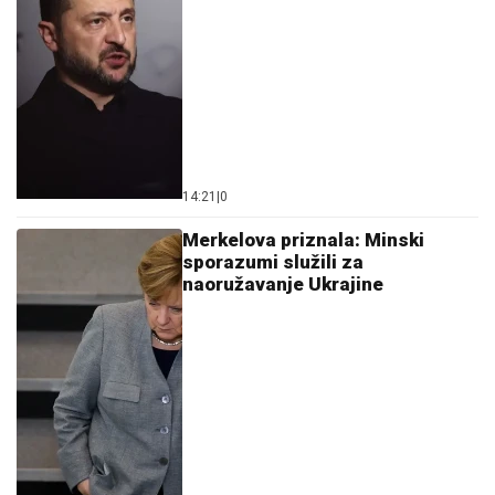
14:21
|
0
Merkelova priznala: Minski
sporazumi služili za
naoružavanje Ukrajine