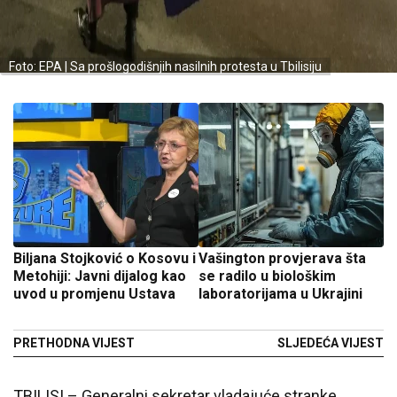
Foto: EPA | Sa prošlogodišnjih nasilnih protesta u Tbilisiju
Biljana Stojković o Kosovu i
Vašington provjerava šta
Metohiji: Javni dijalog kao
se radilo u biološkim
uvod u promjenu Ustava
laboratorijama u Ukrajini
PRETHODNA VIJEST
SLJEDEĆA VIJEST
TBILISI – Generalni sekretar vladajuće stranke