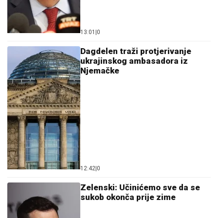
13:01
|
0
Dagdelen traži protjerivanje
ukrajinskog ambasadora iz
Njemačke
12:42
|
0
Zelenski: Učinićemo sve da se
sukob okonča prije zime