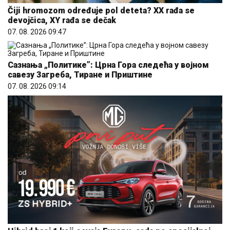
Čiji hromozom određuje pol deteta? XX rađa se
devojčica, XY rađa se dečak
07. 08. 2026 09:47
Сазнања „Политике”: Црна Гора следећа у војном
савезу Загреба, Тиране и Приштине
07. 08. 2026 09:14