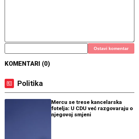
Ostavi komentar
KOMENTARI (0)
Politika
Mercu se trese kancelarska
fotelja: U CDU već razgovaraju o
njegovoj smjeni