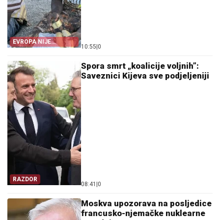
EVROPA NIJE
10:55
|
0
POMOGLA ŠPANIJI
Spora smrt „koalicije voljnih”:
Saveznici Kijeva sve podjeljeniji
RAZDOR
08:41
|
0
Moskva upozorava na posljedice
francusko-njemačke nuklearne