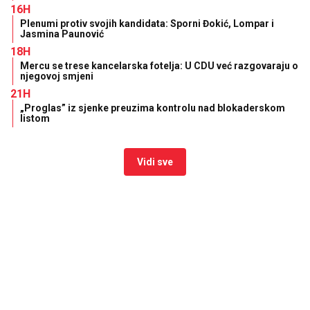
16H
Plenumi protiv svojih kandidata: Sporni Đokić, Lompar i
Jasmina Paunović
18H
Mercu se trese kancelarska fotelja: U CDU već razgovaraju o
njegovoj smjeni
21H
„Proglas” iz sjenke preuzima kontrolu nad blokaderskom
listom
Vidi sve