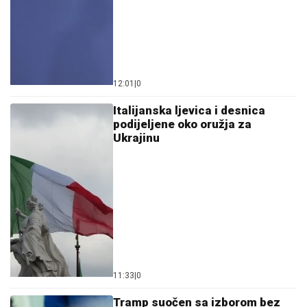
12:01
|
0
Italijanska ljevica i desnica
podijeljene oko oružja za
Ukrajinu
11:33
|
0
Tramp suočen sa izborom bez