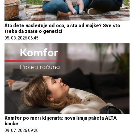
Šta dete nasleđuje od oca, a šta od majke? Sve što
treba da znate o genetici
05. 08. 2026 06:45
Komfor po meri klijenata: nova linija paketa ALTA
banke
09. 07. 2026 09:20