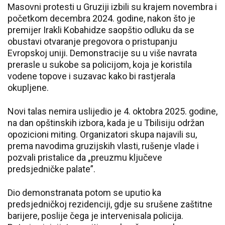
Masovni protesti u Gruziji izbili su krajem novembra i
početkom decembra 2024. godine, nakon što je
premijer Irakli Kobahidze saopštio odluku da se
obustavi otvaranje pregovora o pristupanju
Evropskoj uniji. Demonstracije su u više navrata
prerasle u sukobe sa policijom, koja je koristila
vodene topove i suzavac kako bi rastjerala
okupljene.
Novi talas nemira uslijedio je 4. oktobra 2025. godine,
na dan opštinskih izbora, kada je u Tbilisiju održan
opozicioni miting. Organizatori skupa najavili su,
prema navodima gruzijskih vlasti, rušenje vlade i
pozvali pristalice da „preuzmu ključeve
predsjedničke palate”.
Dio demonstranata potom se uputio ka
predsjedničkoj rezidenciji, gdje su srušene zaštitne
barijere, poslije čega je intervenisala policija.