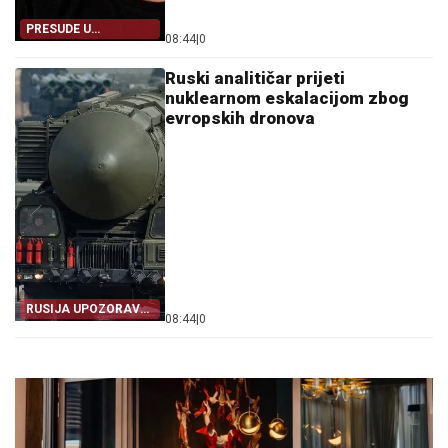
PRESUDE U
08:44
|
0
PODKASTU
Ruski analitičar prijeti
nuklearnom eskalacijom zbog
evropskih dronova
RUSIJA UPOZORAVA
08:44
|
0
EVROPU