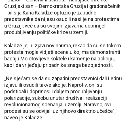
Gruzijski san – Demokratska Gruzija i gradonačelnik
Tbilisija Kaha Kaladze optužio je zapadne
predstavnike da nijesu osudili nasilje na protestima
u Gruziji, već da su svojim izjavama doprinijeli
produbljivanju političke krize u zemlji.
Kaladze je, u izjavi novinarima, rekao da su se tokom
protesta mogle vidjeti scene u kojima demonstranti
bacaju Molotovljeve koktele i kamenje na policiju,
kao i da vrijeđaju pripadnike snaga bezbjednosti.
„Ne sjećam se da su zapadni predstavnici dali ijednu
izjavu ili osudili takve akcije. Naprotiv, oni su
podsticali i doprinosili daljem produbljivanju
polarizacije, sukobu unutar društva i realizaciji
revolucionarnog scenarija u zemlji. Naravno, ovi
procesi su se odvijali uz njihovo direktno učešće”,
naveo je Kaladze.