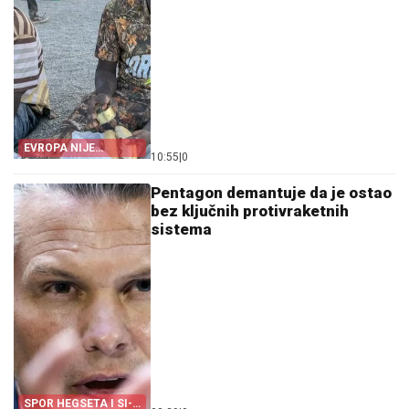
EVROPA NIJE
10:55
|
0
POMOGLA ŠPANIJI
Pentagon demantuje da je ostao
bez ključnih protivraketnih
sistema
SPOR HEGSETA I SI-