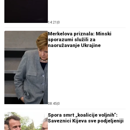
14:21
|
0
Merkelova priznala: Minski
sporazumi služili za
naoružavanje Ukrajine
08:45
|
0
Spora smrt „koalicije voljnih”:
Saveznici Kijeva sve podjeljeniji