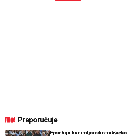
Preporučuje
Eparhija budimljansko-nikšićka