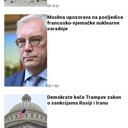
08:41
|
0
Moskva upozorava na posljedice
francusko-njemačke nuklearne
saradnje
08:13
|
0
Demokrate koče Trampov zakon
o sankcijama Rusiji i Iranu