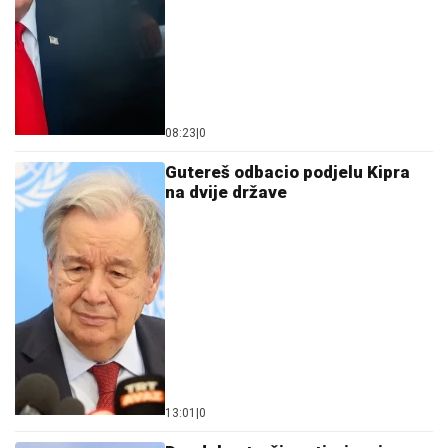
08:23
|
0
Gutereš odbacio podjelu Kipra
na dvije države
13:01
|
0