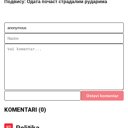
Подвису: Одата почаст страдалим рударима
Ostavi komentar
KOMENTARI (0)
Politika