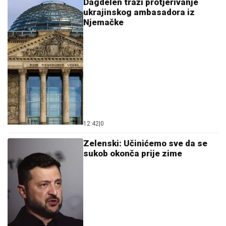
Dagdelen traži protjerivanje
ukrajinskog ambasadora iz
Njemačke
12:42
|
0
Zelenski: Učinićemo sve da se
sukob okonča prije zime