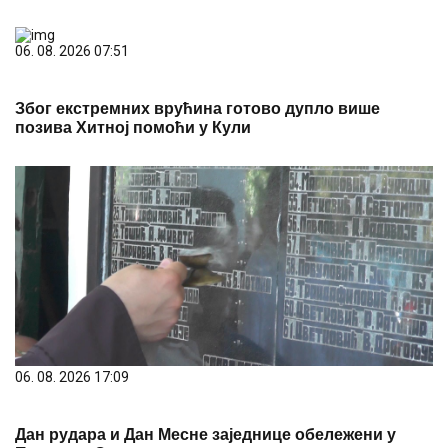
06. 08. 2026 07:51
Због екстремних врућина готово дупло више
позива Хитној помоћи у Кули
06. 08. 2026 17:09
Дан рудара и Дан Месне заједнице обележени у