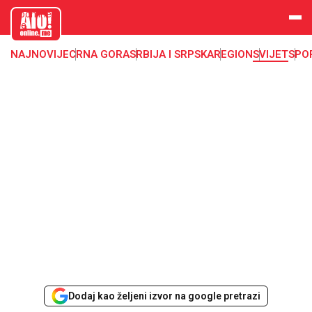
aloonline.
me
NAJNOVIJE
CRNA GORA
SRBIJA I SRPSKA
REGION
SVIJET
SPO
Dodaj kao željeni izvor na google pretrazi