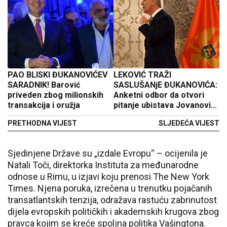
PAO BLISKI ĐUKANOVIĆEV
LEKOVIĆ TRAŽI
SARADNIK! Barović
SASLUŠANjE ĐUKANOVIĆA:
priveden zbog milionskih
Anketni odbor da otvori
transakcija i oružja
pitanje ubistava Jovanovića
i Žugića
PRETHODNA VIJEST
SLJEDEĆA VIJEST
Sjedinjene Države su „izdale Evropu“ – ocijenila je
Natali Toči, direktorka Instituta za međunarodne
odnose u Rimu, u izjavi koju prenosi The New York
Times. Njena poruka, izrečena u trenutku pojačanih
transatlantskih tenzija, odražava rastuću zabrinutost
dijela evropskih političkih i akademskih krugova zbog
pravca kojim se kreće spoljna politika Vašingtona.