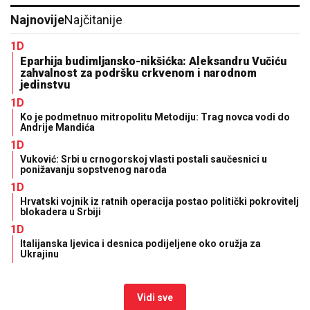
Najnovije
Najčitanije
1D
Eparhija budimljansko-nikšićka: Aleksandru Vučiću
zahvalnost za podršku crkvenom i narodnom
jedinstvu
1D
Ko je podmetnuo mitropolitu Metodiju: Trag novca vodi do
Andrije Mandića
1D
Vuković: Srbi u crnogorskoj vlasti postali saučesnici u
ponižavanju sopstvenog naroda
1D
Hrvatski vojnik iz ratnih operacija postao politički pokrovitelj
blokadera u Srbiji
1D
Italijanska ljevica i desnica podijeljene oko oružja za
Ukrajinu
Vidi sve