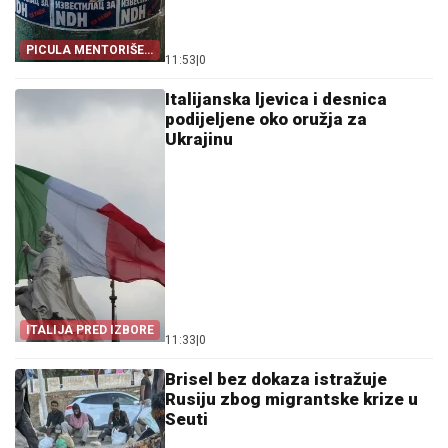
PICULA MENTORIŠE
11:53
|
0
BLOKADERE
Italijanska ljevica i desnica
podijeljene oko oružja za
Ukrajinu
ITALIJA PRED IZBORE
11:33
|
0
Brisel bez dokaza istražuje
Rusiju zbog migrantske krize u
Seuti