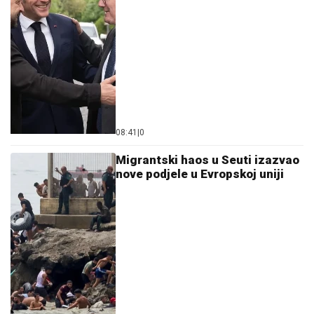
08:41
|
0
Migrantski haos u Seuti izazvao
nove podjele u Evropskoj uniji