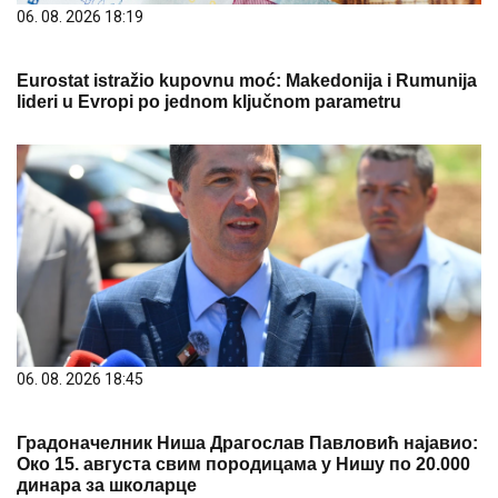
06. 08. 2026 18:19
Eurostat istražio kupovnu moć: Makedonija i Rumunija
lideri u Evropi po jednom ključnom parametru
06. 08. 2026 18:45
Градоначелник Ниша Драгослав Павловић најавио:
Око 15. августа свим породицама у Нишу по 20.000
динара за школарце