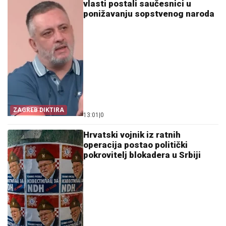
vlasti postali saučesnici u
ponižavanju sopstvenog naroda
ZAGREB DIKTIRA
13:01
|
0
Hrvatski vojnik iz ratnih
operacija postao politički
pokrovitelj blokadera u Srbiji