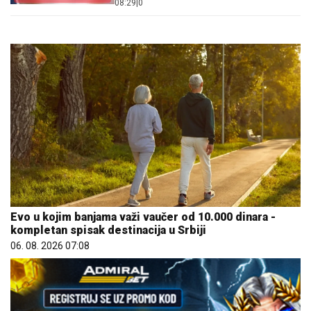
08:29
|
0
EN-ENA
Evo u kojim banjama važi vaučer od 10.000 dinara -
kompletan spisak destinacija u Srbiji
06. 08. 2026 07:08