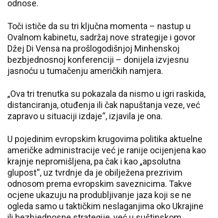
odnose.
Toči ističe da su tri ključna momenta – nastup u
Ovalnom kabinetu, sadržaj nove strategije i govor
Džej Di Vensa na prošlogodišnjoj Minhenskoj
bezbjednosnoj konferenciji – donijela izvjesnu
jasnoću u tumačenju američkih namjera.
„Ova tri trenutka su pokazala da nismo u igri raskida,
distanciranja, otuđenja ili čak napuštanja veze, već
zapravo u situaciji izdaje“, izjavila je ona.
U pojedinim evropskim krugovima politika aktuelne
američke administracije već je ranije ocijenjena kao
krajnje nepromišljena, pa čak i kao „apsolutna
glupost“, uz tvrdnje da je obilježena prezrivim
odnosom prema evropskim saveznicima. Takve
ocjene ukazuju na produbljivanje jaza koji se ne
ogleda samo u taktičkim neslaganjima oko Ukrajine
ili bezbjednosne strategije, već u suštinskom