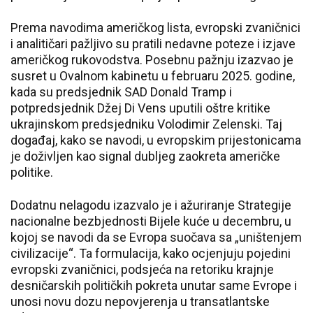
Prema navodima američkog lista, evropski zvaničnici
i analitičari pažljivo su pratili nedavne poteze i izjave
američkog rukovodstva. Posebnu pažnju izazvao je
susret u Ovalnom kabinetu u februaru 2025. godine,
kada su predsjednik SAD Donald Tramp i
potpredsjednik Džej Di Vens uputili oštre kritike
ukrajinskom predsjedniku Volodimir Zelenski. Taj
događaj, kako se navodi, u evropskim prijestonicama
je doživljen kao signal dubljeg zaokreta američke
politike.
Dodatnu nelagodu izazvalo je i ažuriranje Strategije
nacionalne bezbjednosti Bijele kuće u decembru, u
kojoj se navodi da se Evropa suočava sa „uništenjem
civilizacije“. Ta formulacija, kako ocjenjuju pojedini
evropski zvaničnici, podsjeća na retoriku krajnje
desničarskih političkih pokreta unutar same Evrope i
unosi novu dozu nepovjerenja u transatlantske