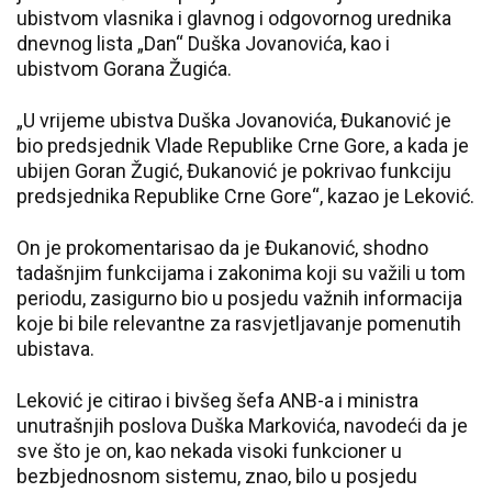
ubistvom vlasnika i glavnog i odgovornog urednika
dnevnog lista „Dan“ Duška Jovanovića, kao i
ubistvom Gorana Žugića.
„U vrijeme ubistva Duška Jovanovića, Đukanović je
bio predsjednik Vlade Republike Crne Gore, a kada je
ubijen Goran Žugić, Đukanović je pokrivao funkciju
predsjednika Republike Crne Gore“, kazao je Leković.
On je prokomentarisao da je Đukanović, shodno
tadašnjim funkcijama i zakonima koji su važili u tom
periodu, zasigurno bio u posjedu važnih informacija
koje bi bile relevantne za rasvjetljavanje pomenutih
ubistava.
Leković je citirao i bivšeg šefa ANB-a i ministra
unutrašnjih poslova Duška Markovića, navodeći da je
sve što je on, kao nekada visoki funkcioner u
bezbjednosnom sistemu, znao, bilo u posjedu