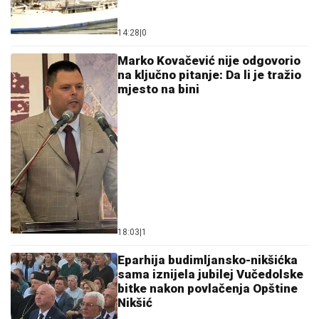
14:28
|
0
Marko Kovačević nije odgovorio
na ključno pitanje: Da li je tražio
mjesto na bini
18:03
|
1
Eparhija budimljansko-nikšićka
sama iznijela jubilej Vučedolske
bitke nakon povlačenja Opštine
Nikšić