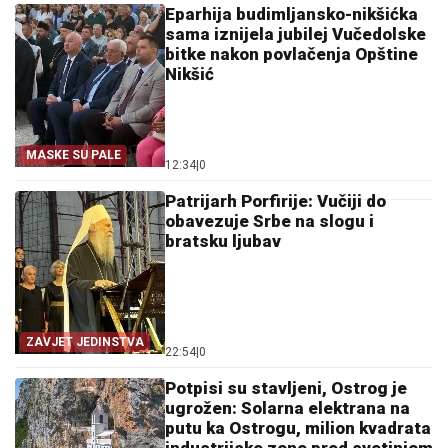
Eparhija budimljansko-nikšićka
sama iznijela jubilej Vučedolske
bitke nakon povlačenja Opštine
Nikšić
MASKE SU PALE
12:34
|
0
Patrijarh Porfirije: Vučiji do
obavezuje Srbe na slogu i
bratsku ljubav
ZAVJET JEDINSTVA
22:54
|
0
Potpisi su stavljeni, Ostrog je
ugrožen: Solarna elektrana na
putu ka Ostrogu, milion kvadrata
industrijske zone pred svetinjom