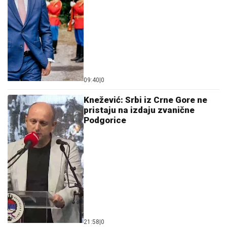
09:40
|
0
Knežević: Srbi iz Crne Gore ne
pristaju na izdaju zvanične
Podgorice
21:58
|
0