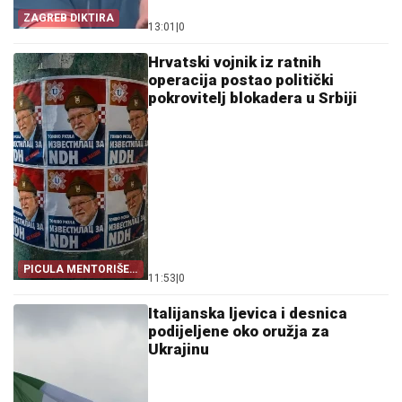
ZAGREB DIKTIRA
13:01
|
0
Hrvatski vojnik iz ratnih
operacija postao politički
pokrovitelj blokadera u Srbiji
PICULA MENTORIŠE
11:53
|
0
BLOKADERE
Italijanska ljevica i desnica
podijeljene oko oružja za
Ukrajinu