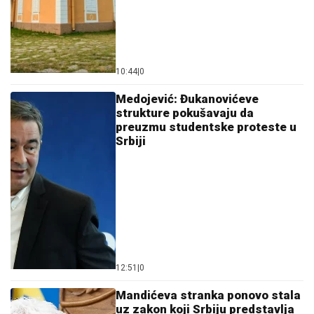
10:44
|
0
Medojević: Đukanovićeve
strukture pokušavaju da
preuzmu studentske proteste u
Srbiji
12:51
|
0
Mandićeva stranka ponovo stala
uz zakon koji Srbiju predstavlja