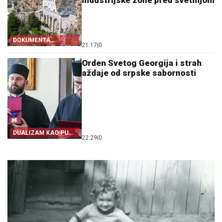
DOKUMENTA
21:17
|
0
OTKRIVAJU
Orden Svetog Georgija i strah
aždaje od srpske sabornosti
DUALIZAM KAO PUT
22:29
|
0
IZ SRPSTVA