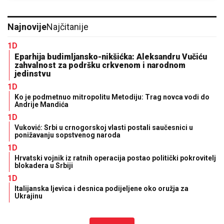
Najnovije
Najčitanije
1D
Eparhija budimljansko-nikšićka: Aleksandru Vučiću
zahvalnost za podršku crkvenom i narodnom
jedinstvu
1D
Ko je podmetnuo mitropolitu Metodiju: Trag novca vodi do
Andrije Mandića
1D
Vuković: Srbi u crnogorskoj vlasti postali saučesnici u
ponižavanju sopstvenog naroda
1D
Hrvatski vojnik iz ratnih operacija postao politički pokrovitelj
blokadera u Srbiji
1D
Italijanska ljevica i desnica podijeljene oko oružja za
Ukrajinu