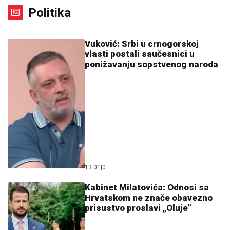
Politika
Vuković: Srbi u crnogorskoj
vlasti postali saučesnici u
ponižavanju sopstvenog naroda
13:01
|
0
Kabinet Milatovića: Odnosi sa
Hrvatskom ne znače obavezno
prisustvo proslavi „Oluje”