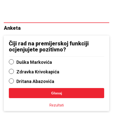
Anketa
Čiji rad na premijerskoj funkciji
ocjenjujete pozitivno?
Duška Markovića
Zdravka Krivokapića
Dritana Abazovića
Glasaj
Rezultati