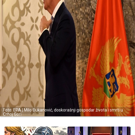
Foto: EPA | Milo Đukanović, doskorašnji gospodar života i smrti u
Crnoj Gori