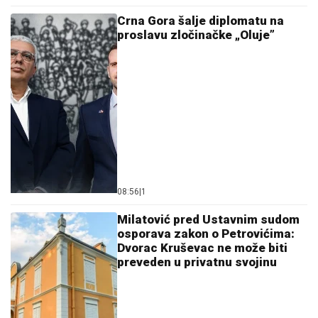
Crna Gora šalje diplomatu na
proslavu zločinačke „Oluje”
08:56
|
1
Milatović pred Ustavnim sudom
osporava zakon o Petrovićima:
Dvorac Kruševac ne može biti
preveden u privatnu svojinu