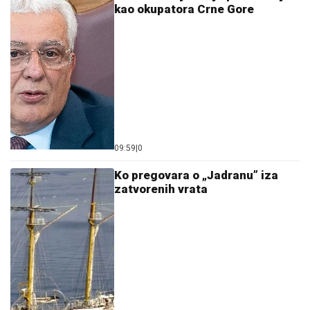
kao okupatora Crne Gore
09:59
|
0
Ko pregovara o „Jadranu” iza
zatvorenih vrata