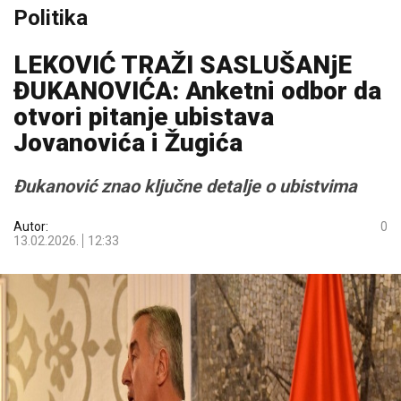
Politika
LEKOVIĆ TRAŽI SASLUŠANjE
ĐUKANOVIĆA: Anketni odbor da
otvori pitanje ubistava
Jovanovića i Žugića
Đukanović znao ključne detalje o ubistvima
Autor:
0
13.02.2026.
12:33