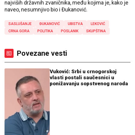
najviših državnih zvaničnika, među kojima je, kako je
naveo, nesumnjivo bio i Đukanović.
SASLUŠANJE
ĐUKANOVIĆ
UBISTVA
LEKOVIĆ
CRNA GORA
POLITIKA
POSLANIK
SKUPŠTINA
Povezane vesti
Vuković: Srbi u crnogorskoj
vlasti postali saučesnici u
ponižavanju sopstvenog naroda