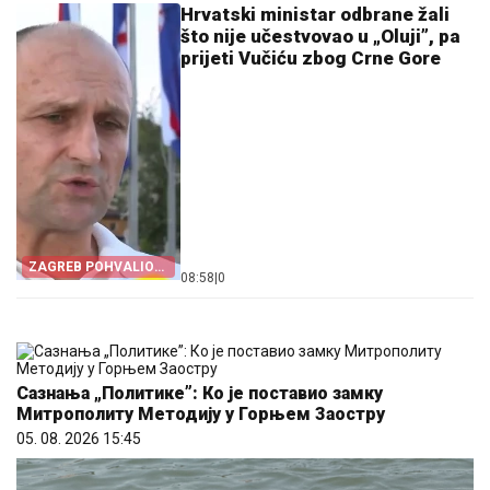
Hrvatski ministar odbrane žali
što nije učestvovao u „Oluji”, pa
prijeti Vučiću zbog Crne Gore
ZAGREB POHVALIO
08:58
|
0
CRNU GORU
Сазнања „Политике”: Ко је поставио замку
Митрополиту Методију у Горњем Заостру
05. 08. 2026 15:45