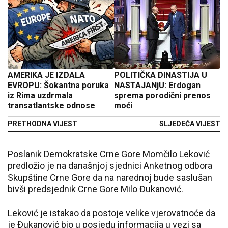
AMERIKA JE IZDALA
POLITIČKA DINASTIJA U
EVROPU: Šokantna poruka
NASTAJANjU: Erdogan
iz Rima uzdrmala
sprema porodični prenos
transatlantske odnose
moći
PRETHODNA VIJEST
SLJEDEĆA VIJEST
Poslanik Demokratske Crne Gore Momčilo Leković
predložio je na današnjoj sjednici Anketnog odbora
Skupštine Crne Gore da na narednoj bude saslušan
bivši predsjednik Crne Gore Milo Đukanović.
Leković je istakao da postoje velike vjerovatnoće da
je Đukanović bio u posjedu informacija u vezi sa