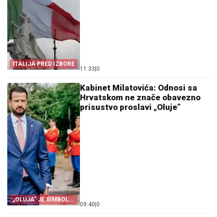
ITALIJA PRED IZBORE
11:33
|
0
Kabinet Milatovića: Odnosi sa
Hrvatskom ne znače obavezno
prisustvo proslavi „Oluje”
„OLUJA” JE SIMBOL
09:40
|
0
PROGONA