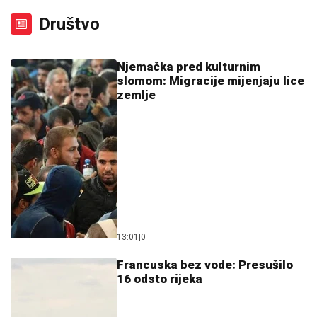
Društvo
Njemačka pred kulturnim
slomom: Migracije mijenjaju lice
zemlje
13:01
|
0
Francuska bez vode: Presušilo
16 odsto rijeka