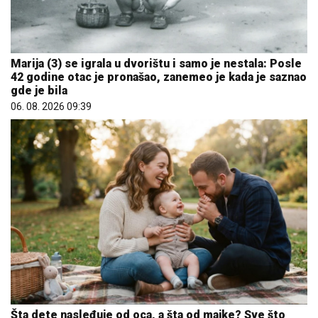
Marija (3) se igrala u dvorištu i samo je nestala: Posle
42 godine otac je pronašao, zanemeo je kada je saznao
gde je bila
06. 08. 2026 09:39
Šta dete nasleđuje od oca, a šta od majke? Sve što