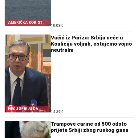
AMERIČKA KORIST
10:08
|
0
OD KRIZE
Vučić iz Pariza: Srbija neće u
Koaliciju voljnih, ostajemo vojno
neutralni
NEĆU SRBIJU DA
14:39
|
0
UVLAČIM U SUKOBE
Trampove carine od 500 odsto
prijete Srbiji zbog ruskog gasa