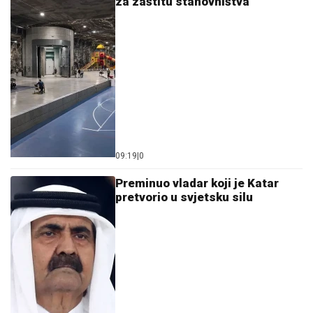
za zaštitu stanovništva
09:19
|
0
Preminuo vladar koji je Katar
pretvorio u svjetsku silu