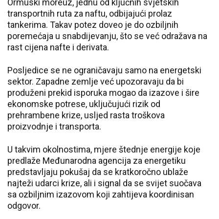
Ormuski moreuz, jednu od ključnih svjetskih
transportnih ruta za naftu, odbijajući prolaz
tankerima. Takav potez doveo je do ozbiljnih
poremećaja u snabdijevanju, što se već odražava na
rast cijena nafte i derivata.
Posljedice se ne ograničavaju samo na energetski
sektor. Zapadne zemlje već upozoravaju da bi
produženi prekid isporuka mogao da izazove i šire
ekonomske potrese, uključujući rizik od
prehrambene krize, usljed rasta troškova
proizvodnje i transporta.
U takvim okolnostima, mjere štednje energije koje
predlaže Međunarodna agencija za energetiku
predstavljaju pokušaj da se kratkoročno ublaže
najteži udarci krize, ali i signal da se svijet suočava
sa ozbiljnim izazovom koji zahtijeva koordinisan
odgovor.