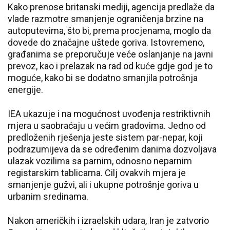
Kako prenose britanski mediji, agencija predlaže da
vlade razmotre smanjenje ograničenja brzine na
autoputevima, što bi, prema procjenama, moglo da
dovede do značajne uštede goriva. Istovremeno,
građanima se preporučuje veće oslanjanje na javni
prevoz, kao i prelazak na rad od kuće gdje god je to
moguće, kako bi se dodatno smanjila potrošnja
energije.
IEA ukazuje i na mogućnost uvođenja restriktivnih
mjera u saobraćaju u većim gradovima. Jedno od
predloženih rješenja jeste sistem par-nepar, koji
podrazumijeva da se određenim danima dozvoljava
ulazak vozilima sa parnim, odnosno neparnim
registarskim tablicama. Cilj ovakvih mjera je
smanjenje gužvi, ali i ukupne potrošnje goriva u
urbanim sredinama.
Nakon američkih i izraelskih udara, Iran je zatvorio