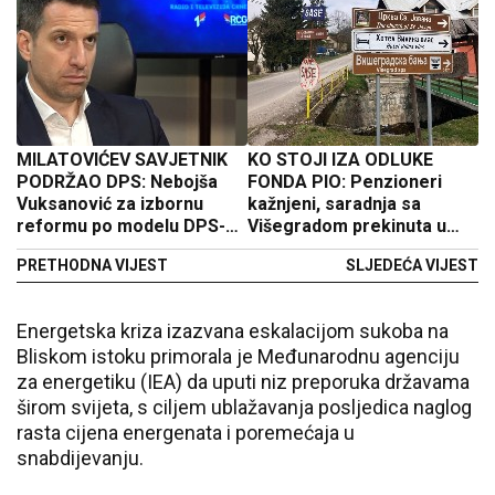
MILATOVIĆEV SAVJETNIK
KO STOJI IZA ODLUKE
PODRŽAO DPS: Nebojša
FONDA PIO: Penzioneri
Vuksanović za izbornu
kažnjeni, saradnja sa
reformu po modelu DPS-
Višegradom prekinuta u
ovaca
duhu antisrpske politike
PRETHODNA VIJEST
SLJEDEĆA VIJEST
Energetska kriza izazvana eskalacijom sukoba na
Bliskom istoku primorala je Međunarodnu agenciju
za energetiku (IEA) da uputi niz preporuka državama
širom svijeta, s ciljem ublažavanja posljedica naglog
rasta cijena energenata i poremećaja u
snabdijevanju.