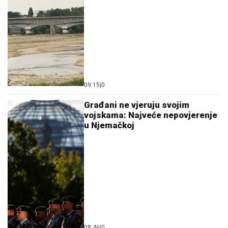
09:15
|
0
Građani ne vjeruju svojim
vojskama: Najveće nepovjerenje
u Njemačkoj
08:46
|
0