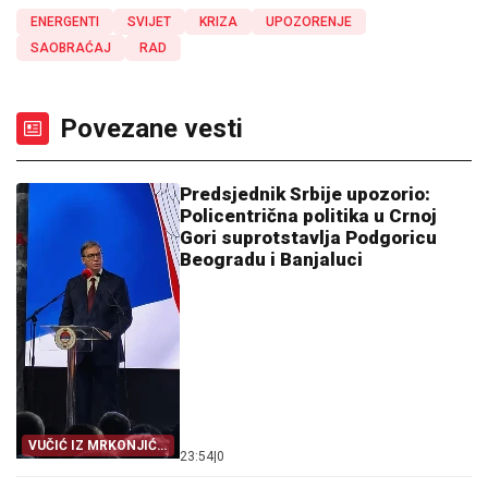
ENERGENTI
SVIJET
KRIZA
UPOZORENJE
SAOBRAĆAJ
RAD
Povezane vesti
Predsjednik Srbije upozorio:
Policentrična politika u Crnoj
Gori suprotstavlja Podgoricu
Beogradu i Banjaluci
VUČIĆ IZ MRKONJIĆ
23:54
|
0
GRADA