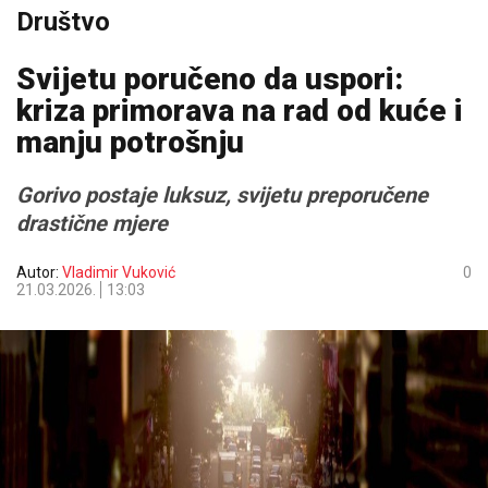
Društvo
Svijetu poručeno da uspori:
kriza primorava na rad od kuće i
manju potrošnju
Gorivo postaje luksuz, svijetu preporučene
drastične mjere
Autor:
Vladimir Vuković
0
21.03.2026.
13:03