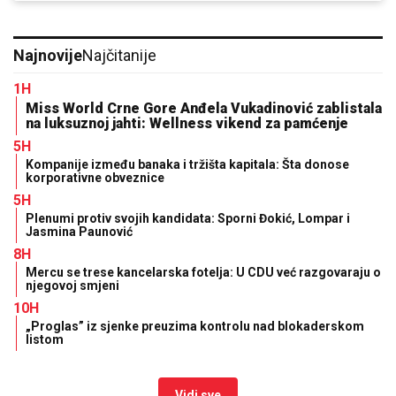
Najnovije
Najčitanije
1H
Miss World Crne Gore Anđela Vukadinović zablistala
na luksuznoj jahti: Wellness vikend za pamćenje
5H
Kompanije između banaka i tržišta kapitala: Šta donose
korporativne obveznice
5H
Plenumi protiv svojih kandidata: Sporni Đokić, Lompar i
Jasmina Paunović
8H
Mercu se trese kancelarska fotelja: U CDU već razgovaraju o
njegovoj smjeni
10H
„Proglas” iz sjenke preuzima kontrolu nad blokaderskom
listom
Vidi sve