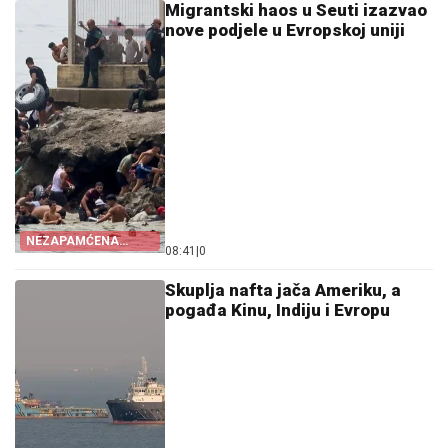
Migrantski haos u Seuti izazvao
nove podjele u Evropskoj uniji
NEZAPAMĆENA
08:41
|
0
KRIZA
Skuplja nafta jača Ameriku, a
pogađa Kinu, Indiju i Evropu