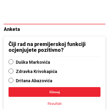
Anketa
Čiji rad na premijerskoj funkciji
ocjenjujete pozitivno?
Duška Markovića
Zdravka Krivokapića
Dritana Abazovića
Glasaj
Rezultati