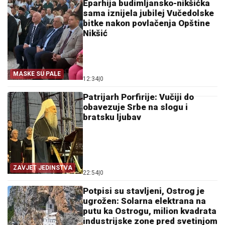
Eparhija budimljansko-nikšićka
sama iznijela jubilej Vučedolske
bitke nakon povlačenja Opštine
Nikšić
MASKE SU PALE
12:34
|
0
Patrijarh Porfirije: Vučiji do
obavezuje Srbe na slogu i
bratsku ljubav
ZAVJET JEDINSTVA
22:54
|
0
Potpisi su stavljeni, Ostrog je
ugrožen: Solarna elektrana na
putu ka Ostrogu, milion kvadrata
industrijske zone pred svetinjom