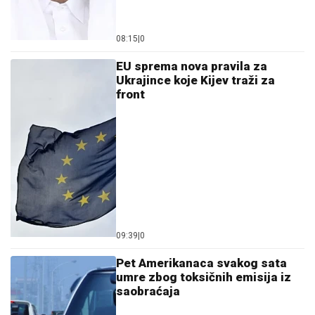
08:15
|
0
EU sprema nova pravila za
Ukrajince koje Kijev traži za
front
09:39
|
0
Pet Amerikanaca svakog sata
umre zbog toksičnih emisija iz
saobraćaja