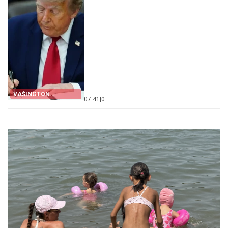
VAŠINGTON
07:41
|
0
POJAČAVA PRITISAK