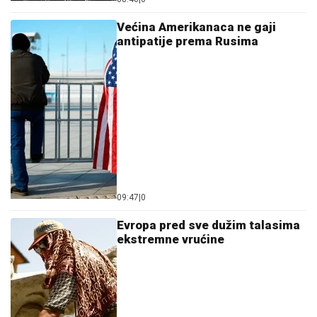
Većina Amerikanaca ne gaji
antipatije prema Rusima
09:47
|
0
Evropa pred sve dužim talasima
ekstremne vrućine