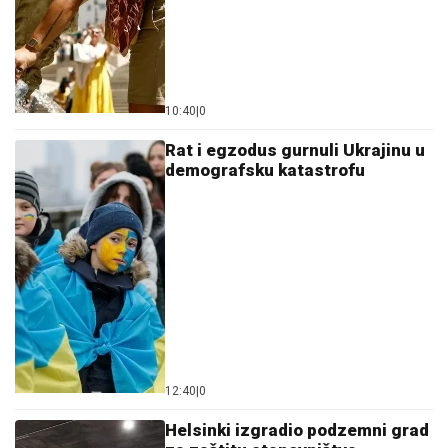
10:40
|
0
Rat i egzodus gurnuli Ukrajinu u
demografsku katastrofu
12:40
|
0
Helsinki izgradio podzemni grad