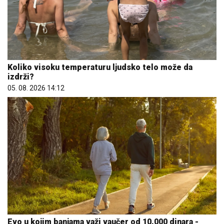
Koliko visoku temperaturu ljudsko telo može da
izdrži?
05. 08. 2026 14:12
Evo u kojim banjama važi vaučer od 10.000 dinara -