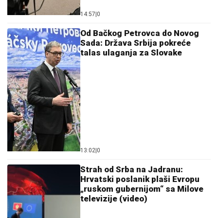
14:57
|
0
Od Bačkog Petrovca do Novog
Sada: Država Srbija pokreće
talas ulaganja za Slovake
13:02
|
0
Strah od Srba na Jadranu:
Hrvatski poslanik plaši Evropu
„ruskom gubernijom“ sa Milove
televizije (video)