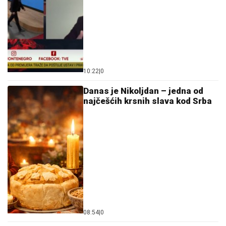
10:22
|
0
Danas je Nikoljdan – jedna od
najčešćih krsnih slava kod Srba
08:54
|
0