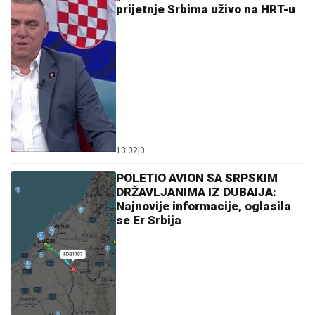
prijetnje Srbima uživo na HRT-u
13:02
|
0
POLETIO AVION SA SRPSKIM
DRŽAVLJANIMA IZ DUBAIJA:
Najnovije informacije, oglasila
se Er Srbija