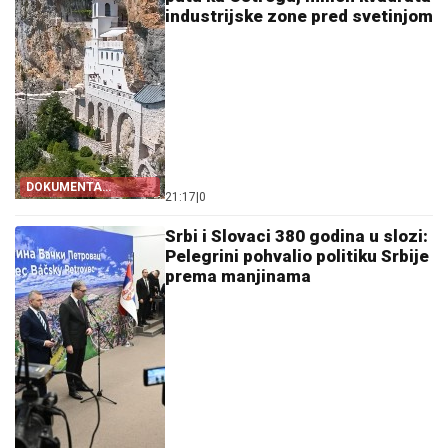
industrijske zone pred svetinjom
DOKUMENTA
21:17
|
0
OTKRIVAJU
Srbi i Slovaci 380 godina u slozi:
Pelegrini pohvalio politiku Srbije
prema manjinama