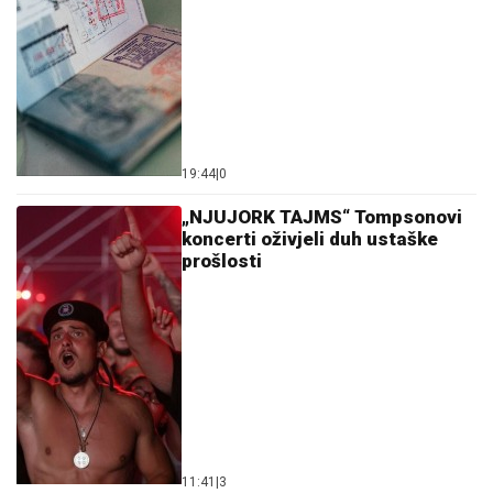
19:44
|
0
„NJUJORK TAJMS“ Tompsonovi
koncerti oživjeli duh ustaške
prošlosti
11:41
|
3