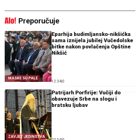
Preporučuje
Eparhija budimljansko-nikšićka
sama iznijela jubilej Vučedolske
bitke nakon povlačenja Opštine
Nikšić
MASKE SU PALE
12:34
|
0
Patrijarh Porfirije: Vučiji do
obavezuje Srbe na slogu i
bratsku ljubav
ZAVJET JEDINSTVA
22:54
|
0