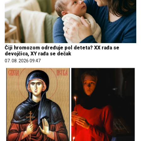
Čiji hromozom određuje pol deteta? XX rađa se
devojčica, XY rađa se dečak
07. 08. 2026 09:47