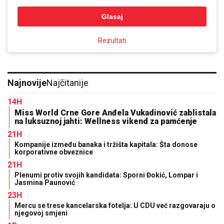
Glasaj
Rezultati
Najnovije
Najčitanije
14H
Miss World Crne Gore Anđela Vukadinović zablistala
na luksuznoj jahti: Wellness vikend za pamćenje
21H
Kompanije između banaka i tržišta kapitala: Šta donose
korporativne obveznice
21H
Plenumi protiv svojih kandidata: Sporni Đokić, Lompar i
Jasmina Paunović
23H
Mercu se trese kancelarska fotelja: U CDU već razgovaraju o
njegovoj smjeni