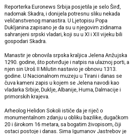
Reporterka Euronews Srbija posjetila je selo Širđ,
nadomak Skadra, i donijela potresnu sliku nekada
veličanstvenog manastira. U Ljetopisu Popa
Dukljanina zapisano je da su u njegovim zidinama
sahranjeni srpski vladari, koji su u XI i XII vijeku bili
gospodari Skadra.
Manastir je obnovila srpska kraljica Jelena Anžujska
1290. godine, što potvrđuje i natpis na ulaznoj porti, a
njen sin Uroš II Milutin nastavio je obnovu 1313.
godine. U Nacionalnom muzeju u Tirani i danas se
čuva kameni zapis u kojem se Jelena navodi kao
vladarka Srbije, Duklje, Albanije, Huma, Dalmacije i
primorskih krajeva.
Arheolog Helidon Sokoli ističe da je riječ o
monumentalnom zdanju u obliku bazilike, dugačkom
20 i širokom 16 metara, sa bogatim živopisom, čiji
ostaci postoje i danas. Sima Igumanov Jastrebov je