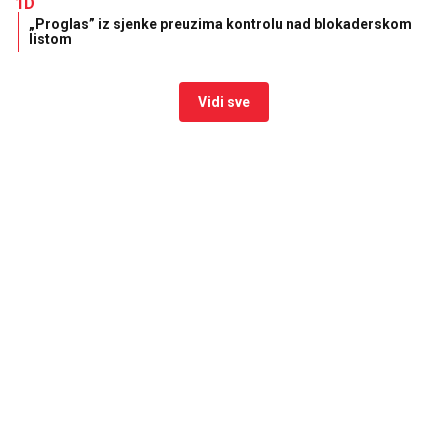
1D
„Proglas” iz sjenke preuzima kontrolu nad blokaderskom
listom
Vidi sve