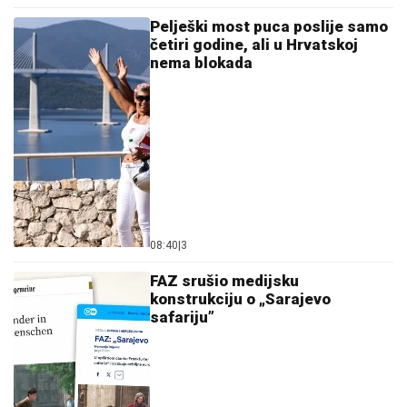
Pelješki most puca poslije samo
četiri godine, ali u Hrvatskoj
nema blokada
08:40
|
3
FAZ srušio medijsku
konstrukciju o „Sarajevo
safariju”