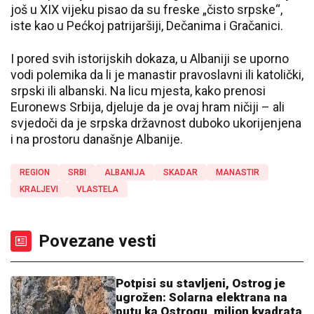
još u XIX vijeku pisao da su freske „čisto srpske“,
iste kao u Pećkoj patrijaršiji, Dečanima i Gračanici.
I pored svih istorijskih dokaza, u Albaniji se uporno
vodi polemika da li je manastir pravoslavni ili katolički,
srpski ili albanski. Na licu mjesta, kako prenosi
Euronews Srbija, djeluje da je ovaj hram ničiji – ali
svjedoči da je srpska državnost duboko ukorijenjena
i na prostoru današnje Albanije.
REGION
SRBI
ALBANIJA
SKADAR
MANASTIR
KRALJEVI
VLASTELA
Povezane vesti
Potpisi su stavljeni, Ostrog je
ugrožen: Solarna elektrana na
putu ka Ostrogu, milion kvadrata