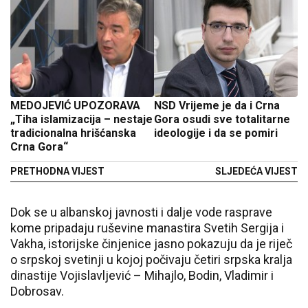
MEDOJEVIĆ UPOZORAVA
NSD Vrijeme je da i Crna
„Tiha islamizacija – nestaje
Gora osudi sve totalitarne
tradicionalna hrišćanska
ideologije i da se pomiri
Crna Gora“
PRETHODNA VIJEST
SLJEDEĆA VIJEST
Dok se u albanskoj javnosti i dalje vode rasprave
kome pripadaju ruševine manastira Svetih Sergija i
Vakha, istorijske činjenice jasno pokazuju da je riječ
o srpskoj svetinji u kojoj počivaju četiri srpska kralja
dinastije Vojislavljević – Mihajlo, Bodin, Vladimir i
Dobrosav.