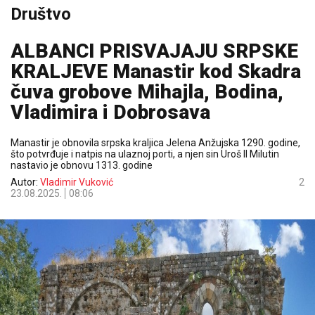
Društvo
ALBANCI PRISVAJAJU SRPSKE
KRALJEVE Manastir kod Skadra
čuva grobove Mihajla, Bodina,
Vladimira i Dobrosava
Manastir je obnovila srpska kraljica Jelena Anžujska 1290. godine,
što potvrđuje i natpis na ulaznoj porti, a njen sin Uroš II Milutin
nastavio je obnovu 1313. godine
Autor:
Vladimir Vuković
2
23.08.2025.
08:06