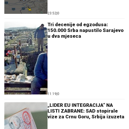
23:52
|
0
Tri decenije od egzodusa:
150.000 Srba napustilo Sarajevo
u dva mjeseca
11:19
|
0
„LIDER EU INTEGRACIJA“ NA
LISTI ZABRANE: SAD stopirale
vize za Crnu Goru, Srbija izuzeta