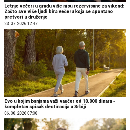
Letnje večeri u gradu više nisu rezervisane za vikend:
Zašto sve više ljudi bira večeru koja se spontano
pretvori u druženje
23. 07. 2026 12:47
Evo u kojim banjama važi vaučer od 10.000 dinara -
kompletan spisak destinacija u Srbiji
06. 08. 2026 07:08