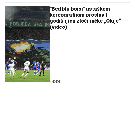
"Bed blu bojsi" ustaškom
koreografijom proslavili
godišnjicu zločinačke „Oluje“
(video)
14:45
|
1