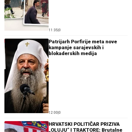
11:35
|
0
Patrijarh Porfirije meta nove
kampanje sarajevskih i
blokaderskih medija
12:00
|
0
HRVATSKI POLITIČAR PRIZIVA
„OLUJU“ I TRAKTORE: Brutalne