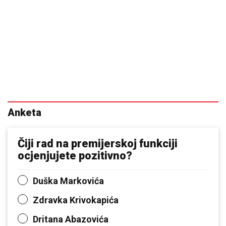
Anketa
Čiji rad na premijerskoj funkciji
ocjenjujete pozitivno?
Duška Markovića
Zdravka Krivokapića
Dritana Abazovića