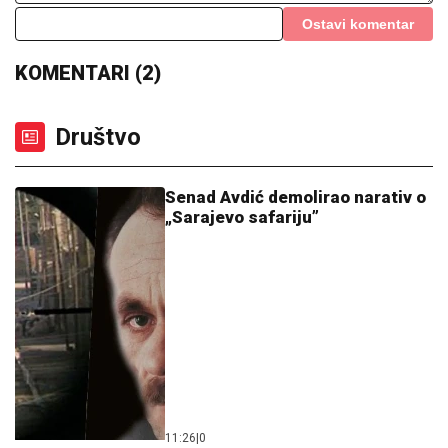
Ostavi komentar
KOMENTARI (2)
Društvo
Senad Avdić demolirao narativ o
„Sarajevo safariju”
11:26
|
0