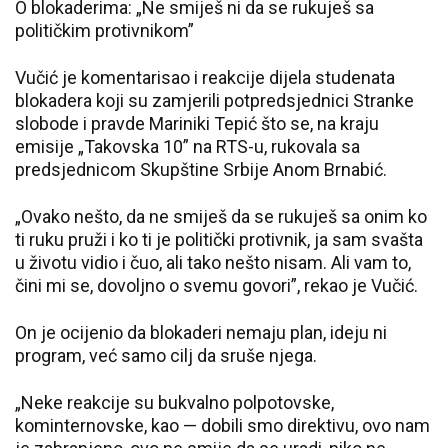
O blokaderima: „Ne smiješ ni da se rukuješ sa
političkim protivnikom”
Vučić je komentarisao i reakcije dijela studenata
blokadera koji su zamjerili potpredsjednici Stranke
slobode i pravde Mariniki Tepić što se, na kraju
emisije „Takovska 10” na RTS-u, rukovala sa
predsjednicom Skupštine Srbije Anom Brnabić.
„Ovako nešto, da ne smiješ da se rukuješ sa onim ko
ti ruku pruži i ko ti je politički protivnik, ja sam svašta
u životu vidio i čuo, ali tako nešto nisam. Ali vam to,
čini mi se, dovoljno o svemu govori”, rekao je Vučić.
On je ocijenio da blokaderi nemaju plan, ideju ni
program, već samo cilj da sruše njega.
„Neke reakcije su bukvalno polpotovske,
kominternovske, kao — dobili smo direktivu, ovo nam