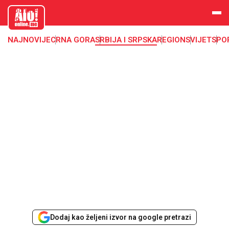
aloonline.
me
NAJNOVIJE
CRNA GORA
SRBIJA I SRPSKA
REGION
SVIJET
SPO
Dodaj kao željeni izvor na google pretrazi