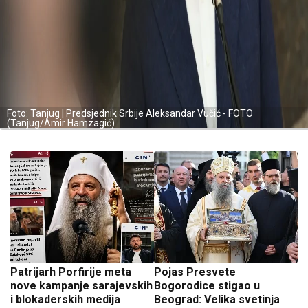
Foto: Tanjug | Predsjednik Srbije Aleksandar Vučić - FOTO
(Tanjug/Amir Hamzagić)
Patrijarh Porfirije meta
Pojas Presvete
nove kampanje sarajevskih
Bogorodice stigao u
i blokaderskih medija
Beograd: Velika svetinja