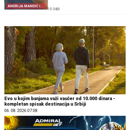
ANDRIJA MANDIĆ I
15:34
|
0
VLAST U PODGORICI
Evo u kojim banjama važi vaučer od 10.000 dinara -
kompletan spisak destinacija u Srbiji
06. 08. 2026 07:08