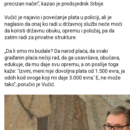
precizan način”, kazao je predsjednik Srbije.
Vučić je najavio i povećanje plata u policiji, ali je
naglasio da onaj ko radi u državnoj službi neće moći
da koristi državnu obuku, opremu i položaj, pa da
zatim radi za privatne strukture.
„Da li smo mi budale? Da narod plaća, da svaki
građanin plaća nečiji rad, da ga usavršava, obučava,
edukuje, da mu daje svu opremu, a on poslije toga
kaže: ‘Izvini, meni nije dovoljna plata od 1.500 evra, ja
odoh kod ovoga koji mi daje 3.000 evra.’ E, ne može
tako”, poručio je Vučić.