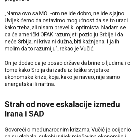
„Nama ovo sa MOL-om ne ide dobro, ne ide sjajno.
Uvijek ćemo da ostavimo mogućnost da se to uradi
kako treba, ali nisam preveliki optimista. Nadam se
da će američki OFAK razumjeti poziciju Srbije i da
neće Srbija, ni kriva ni dužna, biti kažnjena. I ja ih
molim da to razumiju”, rekao je Vučić.
On je dodao da je posao države da brine o ljudima i o
tome kako Srbija da izađe iz teške svjetske
ekonomske krize, koja, kako je naveo, nije samo
energetska ili naftna.
Strah od nove eskalacije između
Irana i SAD
Govoreći o međunarodnim krizama, Vučić je ocijenio
da su globalni sukobi uvijek mješavina ekonomije i