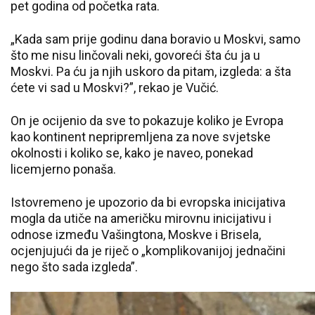
pet godina od početka rata.
„Kada sam prije godinu dana boravio u Moskvi, samo
što me nisu linčovali neki, govoreći šta ću ja u
Moskvi. Pa ću ja njih uskoro da pitam, izgleda: a šta
ćete vi sad u Moskvi?”, rekao je Vučić.
On je ocijenio da sve to pokazuje koliko je Evropa
kao kontinent nepripremljena za nove svjetske
okolnosti i koliko se, kako je naveo, ponekad
licemjerno ponaša.
Istovremeno je upozorio da bi evropska inicijativa
mogla da utiče na američku mirovnu inicijativu i
odnose između Vašingtona, Moskve i Brisela,
ocjenjujući da je riječ o „komplikovanijoj jednačini
nego što sada izgleda”.