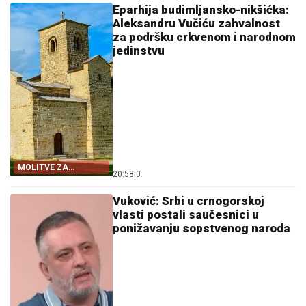
Eparhija budimljansko-nikšićka:
Aleksandru Vučiću zahvalnost
za podršku crkvenom i narodnom
jedinstvu
MOLITVE ZA
20:58
|
0
ZDRAVLJE I USPJEH
Vuković: Srbi u crnogorskoj
vlasti postali saučesnici u
ponižavanju sopstvenog naroda