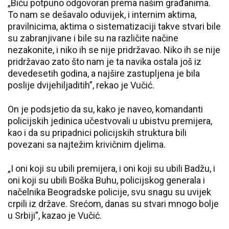
„Biću potpuno odgovoran prema našim građanima.
To nam se dešavalo oduvijek, i internim aktima,
pravilnicima, aktima o sistematizaciji takve stvari bile
su zabranjivane i bile su na različite načine
nezakonite, i niko ih se nije pridržavao. Niko ih se nije
pridržavao zato što nam je ta navika ostala još iz
devedesetih godina, a najšire zastupljena je bila
poslije dvijehiljaditih”, rekao je Vučić.
On je podsjetio da su, kako je naveo, komandanti
policijskih jedinica učestvovali u ubistvu premijera,
kao i da su pripadnici policijskih struktura bili
povezani sa najtežim krivičnim djelima.
„I oni koji su ubili premijera, i oni koji su ubili Badžu, i
oni koji su ubili Boška Buhu, policijskog generala i
načelnika Beogradske policije, svu snagu su uvijek
crpili iz države. Srećom, danas su stvari mnogo bolje
u Srbiji”, kazao je Vučić.