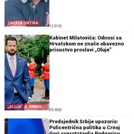
ZAGREB DIKTIRA
13:01
|
0
Kabinet Milatovića: Odnosi sa
Hrvatskom ne znače obavezno
prisustvo proslavi „Oluje”
„OLUJA” JE SIMBOL
09:40
|
0
PROGONA
Predsjednik Srbije upozorio:
Policentrična politika u Crnoj
Gori suprotstavlja Podgoricu