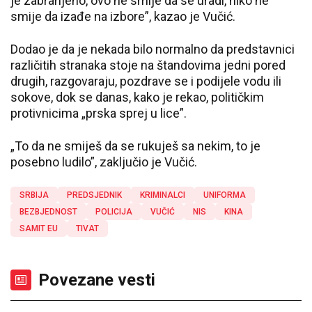
je zabranjeno, ovo ne smije da se uradi, niko ne
smije da izađe na izbore”, kazao je Vučić.
Dodao je da je nekada bilo normalno da predstavnici
različitih stranaka stoje na štandovima jedni pored
drugih, razgovaraju, pozdrave se i podijele vodu ili
sokove, dok se danas, kako je rekao, političkim
protivnicima „prska sprej u lice”.
„To da ne smiješ da se rukuješ sa nekim, to je
posebno ludilo”, zaključio je Vučić.
SRBIJA
PREDSJEDNIK
KRIMINALCI
UNIFORMA
BEZBJEDNOST
POLICIJA
VUČIĆ
NIS
KINA
SAMIT EU
TIVAT
Povezane vesti