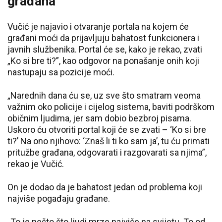
građana
Vučić je najavio i otvaranje portala na kojem će
građani moći da prijavljuju bahatost funkcionera i
javnih službenika. Portal će se, kako je rekao, zvati
„Ko si bre ti?”, kao odgovor na ponašanje onih koji
nastupaju sa pozicije moći.
„Narednih dana ću se, uz sve što smatram veoma
važnim oko policije i cijelog sistema, baviti podrškom
običnim ljudima, jer sam dobio bezbroj pisama.
Uskoro ću otvoriti portal koji će se zvati – ‘Ko si bre
ti?’ Na ono njihovo: ‘Znaš li ti ko sam ja’, tu ću primati
pritužbe građana, odgovarati i razgovarati sa njima”,
rekao je Vučić.
On je dodao da je bahatost jedan od problema koji
najviše pogađaju građane.
„To je nešto što ljudi mrze najviše na svijetu. To od