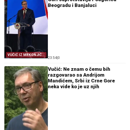
Beogradu i Banjaluci
VUČIĆ IZ MRKONJIĆ
23:54
|
0
GRADA
Vučić: Ne znam o čemu bih
razgovarao sa Andrijom
Mandićem, Srbi iz Crne Gore
neka vide ko je uz njih