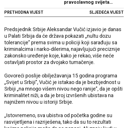
pravoslavnog svijeta
predvodiće Spasovdansku
PRETHODNA VIJEST
SLJEDEĆA VIJEST
litiju
Predsjednik Srbije Aleksandar Vučić izjavio je danas
u Palati Srbija da će država pokazati „nultu dozu
tolerancije” prema svima u policiji koji sarađuju sa
kriminalcima i narko-dilerima, najavljujući preciznije
zakonsko uređenje koje, kako je rekao, više neće
ostavljati prostor za dvojako tumačenje.
Govoreći poslije obilježavanja 15 godina programa
„Svijet u Srbiji”, Vučić je istakao da je bezbjednost u
Srbiji „na mnogo višem nivou nego ranije”, da je opšti
kriminalitet niži, a da je broj izvršenih ubistava na
najnižem nivou u istoriji Srbije.
„Istovremeno, sva ubistva od početka godine su
rasvijetljena i razriješena, tako da su to rezultati