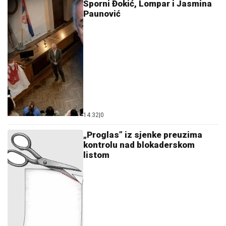
Sporni Đokić, Lompar i Jasmina
Paunović
14:32
|
0
„Proglas” iz sjenke preuzima
kontrolu nad blokaderskom
listom