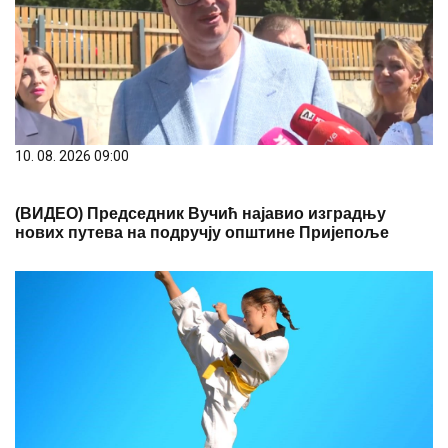
10. 08. 2026 09:00
(ВИДЕО) Председник Вучић најавио изградњу
нових путева на подручју општине Пријепоље