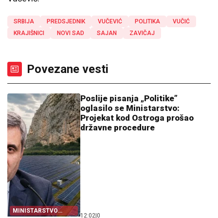
SRBIJA
PREDSJEDNIK
VUČEVIĆ
POLITIKA
VUČIĆ
KRAJIŠNICI
NOVI SAD
SAJAN
ZAVIČAJ
Povezane vesti
Poslije pisanja „Politike”
oglasilo se Ministarstvo:
Projekat kod Ostroga prošao
državne procedure
MINISTARSTVO
12:02
|
0
BRANI PROJEKAT