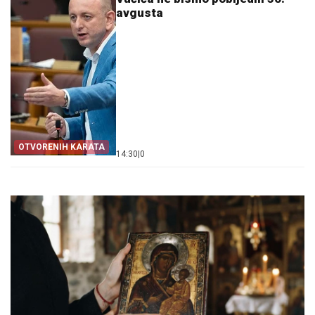
avgusta
OTVORENIH KARATA
14:30
|
0