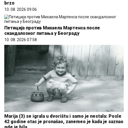
brzo
10. 08. 2026 09:06
Петиција против Михаела Мартенса после
скандалозног питања у Београду
10. 08. 2026 07:58
Marija (3) se igrala u dvorištu i samo je nestala: Posle
42 godine otac je pronašao, zanemeo je kada je saznao
gde je bila