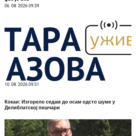
06. 08. 2026 09:39
10. 08. 2026 09:51
Кокаи: Изгорело седам до осам одсто шуме у
Делиблатској пешчари