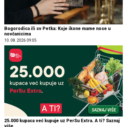
Bogorodica ili sv Petka: Koje ikone mame nose u
novčanicima
10. 08. 2026 09:05
25.000 kupaca već kupuje uz PerSu Extra. A ti? Saznaj
više