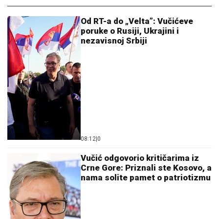
Od RT-a do „Velta”: Vučićeve
poruke o Rusiji, Ukrajini i
nezavisnoj Srbiji
08:12
|
0
Vučić odgovorio kritičarima iz
Crne Gore: Priznali ste Kosovo, a
nama solite pamet o patriotizmu