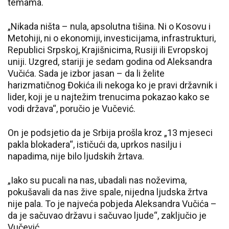
temama.
„Nikada ništa – nula, apsolutna tišina. Ni o Kosovu i
Metohiji, ni o ekonomiji, investicijama, infrastrukturi,
Republici Srpskoj, Krajišnicima, Rusiji ili Evropskoj
uniji. Uzgred, stariji je sedam godina od Aleksandra
Vučića. Sada je izbor jasan – da li želite
harizmatičnog Đokića ili nekoga ko je pravi državnik i
lider, koji je u najtežim trenucima pokazao kako se
vodi država“, poručio je Vučević.
On je podsjetio da je Srbija prošla kroz „13 mjeseci
pakla blokadera“, ističući da, uprkos nasilju i
napadima, nije bilo ljudskih žrtava.
„Iako su pucali na nas, ubadali nas noževima,
pokušavali da nas žive spale, nijedna ljudska žrtva
nije pala. To je najveća pobjeda Aleksandra Vučića –
da je sačuvao državu i sačuvao ljude“, zaključio je
Vučević.