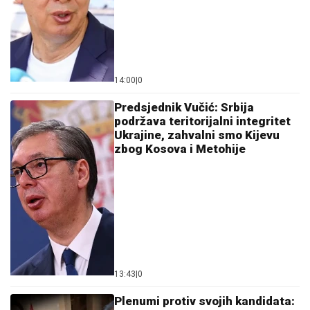
14:00
|
0
Predsjednik Vučić: Srbija
podržava teritorijalni integritet
Ukrajine, zahvalni smo Kijevu
zbog Kosova i Metohije
13:43
|
0
Plenumi protiv svojih kandidata: