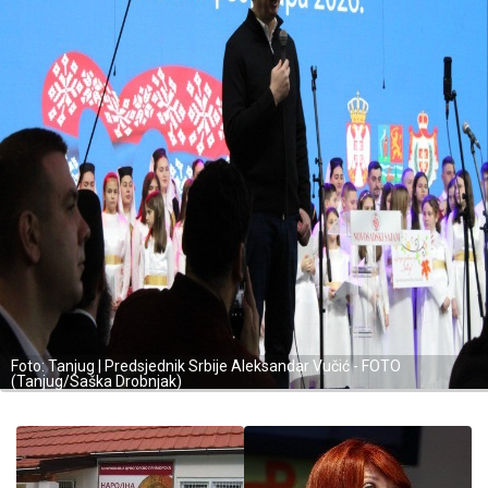
Foto: Tanjug | Predsjednik Srbije Aleksandar Vučić - FOTO
(Tanjug/Saška Drobnjak)