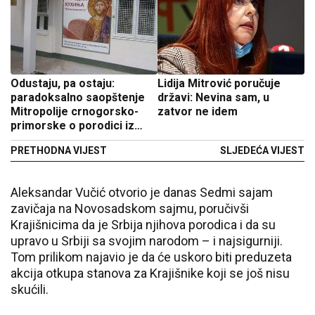
Odustaju, pa ostaju:
Lidija Mitrović poručuje
paradoksalno saopštenje
državi: Nevina sam, u
Mitropolije crnogorsko-
zatvor ne idem
primorske o porodici iz
Berlina
PRETHODNA VIJEST
SLJEDEĆA VIJEST
Aleksandar Vučić otvorio je danas Sedmi sajam
zavičaja na Novosadskom sajmu, poručivši
Krajišnicima da je Srbija njihova porodica i da su
upravo u Srbiji sa svojim narodom – i najsigurniji.
Tom prilikom najavio je da će uskoro biti preduzeta
akcija otkupa stanova za Krajišnike koji se još nisu
skućili.