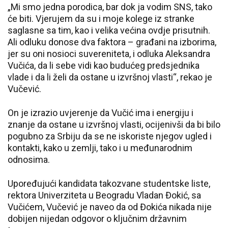
„Mi smo jedna porodica, bar dok ja vodim SNS, tako
će biti. Vjerujem da su i moje kolege iz stranke
saglasne sa tim, kao i velika većina ovdje prisutnih.
Ali odluku donose dva faktora – građani na izborima,
jer su oni nosioci suvereniteta, i odluka Aleksandra
Vučića, da li sebe vidi kao budućeg predsjednika
vlade i da li želi da ostane u izvršnoj vlasti“, rekao je
Vučević.
On je izrazio uvjerenje da Vučić ima i energiju i
znanje da ostane u izvršnoj vlasti, ocijenivši da bi bilo
pogubno za Srbiju da se ne iskoriste njegov ugled i
kontakti, kako u zemlji, tako i u međunarodnim
odnosima.
Upoređujući kandidata takozvane studentske liste,
rektora Univerziteta u Beogradu Vladan Đokić, sa
Vučićem, Vučević je naveo da od Đokića nikada nije
dobijen nijedan odgovor o ključnim državnim