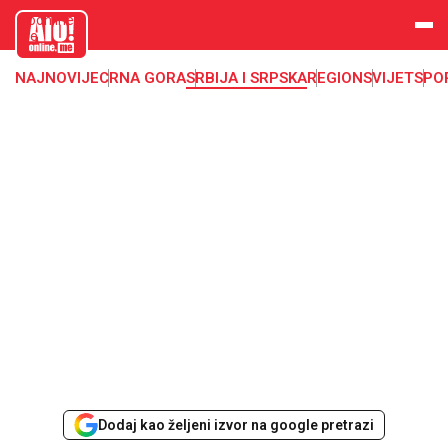
aloonline.
me
NAJNOVIJE
CRNA GORA
SRBIJA I SRPSKA
REGION
SVIJET
SPO
Dodaj kao željeni izvor na google pretrazi