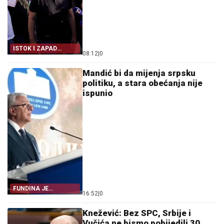
ISTOK I ZAPAD
08:12
|
0
PRENOSE VUČIĆA
Mandić bi da mijenja srpsku
politiku, a stara obećanja nije
ispunio
FUNDINA JE
16:52
|
0
POKAZALA SVE
Knežević: Bez SPC, Srbije i
Vučića ne bismo pobijedili 30.