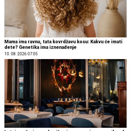
Mama ima ravnu, tata kovrdžavu kosu: Kakvu će imati
dete? Genetika ima iznenađenje
10. 08. 2026 07:05