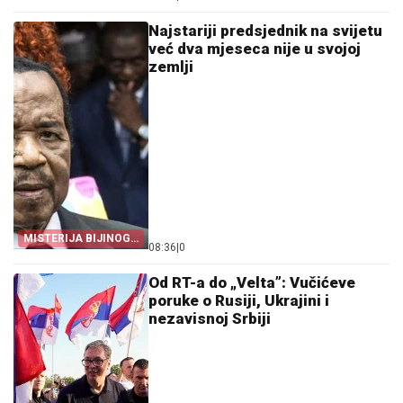
Najstariji predsjednik na svijetu
već dva mjeseca nije u svojoj
zemlji
MISTERIJA BIJINOG
08:36
|
0
ODSUSTVA
Od RT-a do „Velta”: Vučićeve
poruke o Rusiji, Ukrajini i
nezavisnoj Srbiji