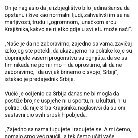
On je naglasio da je izbjeglištvo bilo jedina šansa da
opstanu i žive kao normalni ljudi, zahvalivši im se na
marljivosti, trudu i „ogromnom, junačkom srcu
Krajišnika, kakvo se rijetko gdje u svijetu može naći“.
„Naše je da ne zaboravimo, zajedno sa vama, zavičaj
iz kojeg ste potekli, da ukazujemo na politike koje su
doprinijele vašem progonstvu sa ognjišta, da se sa
tim nikada ne pomirimo – da oprostimo, ali da ne
zaboravimo, i da uvijek brinemo o svojoj Srbiji“,
istakao je predsjednik Srbije.
Vučić je ocijenio da Srbija danas ne bi mogla da
postiže brojne uspjehe ni u sportu, ni u kulturi, ni u
politici, da nije Srba Krajišnika, naglasivši da su oni
sastavni dio svih srpskih pobjeda.
„Zajedno sa nama tugujete i radujete se. A mi ćemo,
pomalo smo već naučili, a tek ćemo učiti vaše