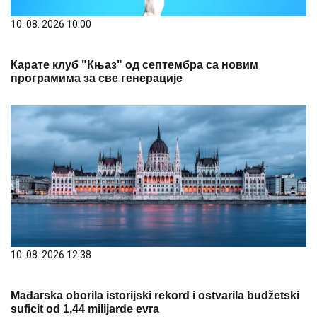
10. 08. 2026 10:00
Карате клуб "Књаз" од септембра са новим
програмима за све генерације
10. 08. 2026 12:38
Mađarska oborila istorijski rekord i ostvarila budžetski
suficit od 1,44 milijarde evra