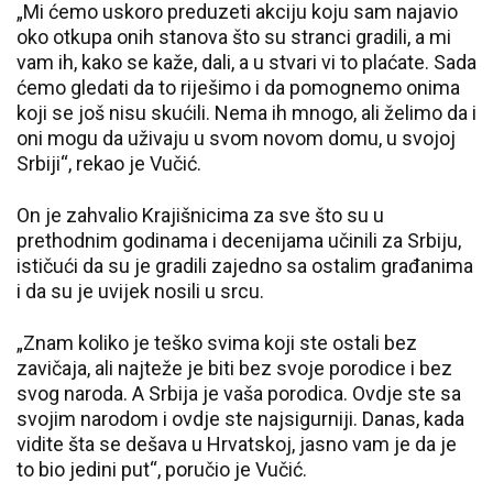
„Mi ćemo uskoro preduzeti akciju koju sam najavio
oko otkupa onih stanova što su stranci gradili, a mi
vam ih, kako se kaže, dali, a u stvari vi to plaćate. Sada
ćemo gledati da to riješimo i da pomognemo onima
koji se još nisu skućili. Nema ih mnogo, ali želimo da i
oni mogu da uživaju u svom novom domu, u svojoj
Srbiji“, rekao je Vučić.
On je zahvalio Krajišnicima za sve što su u
prethodnim godinama i decenijama učinili za Srbiju,
ističući da su je gradili zajedno sa ostalim građanima
i da su je uvijek nosili u srcu.
„Znam koliko je teško svima koji ste ostali bez
zavičaja, ali najteže je biti bez svoje porodice i bez
svog naroda. A Srbija je vaša porodica. Ovdje ste sa
svojim narodom i ovdje ste najsigurniji. Danas, kada
vidite šta se dešava u Hrvatskoj, jasno vam je da je
to bio jedini put“, poručio je Vučić.