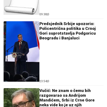
09:38
|
0
Predsjednik Srbije upozorio:
Policentrična politika u Crnoj
Gori suprotstavlja Podgoricu
Beogradu i Banjaluci
23:54
|
0
Vučić: Ne znam o čemu bih
razgovarao sa Andrijom
Mandićem, Srbi iz Crne Gore
neka vide ko je uz njih