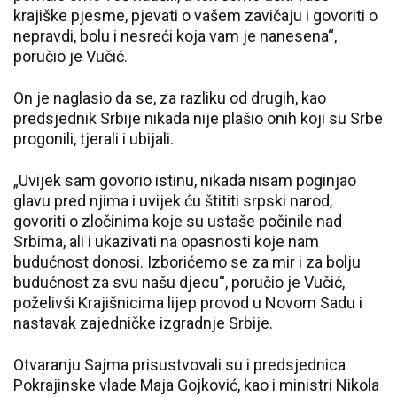
krajiške pjesme, pjevati o vašem zavičaju i govoriti o
nepravdi, bolu i nesreći koja vam je nanesena“,
poručio je Vučić.
On je naglasio da se, za razliku od drugih, kao
predsjednik Srbije nikada nije plašio onih koji su Srbe
progonili, tjerali i ubijali.
„Uvijek sam govorio istinu, nikada nisam poginjao
glavu pred njima i uvijek ću štititi srpski narod,
govoriti o zločinima koje su ustaše počinile nad
Srbima, ali i ukazivati na opasnosti koje nam
budućnost donosi. Izborićemo se za mir i za bolju
budućnost za svu našu djecu“, poručio je Vučić,
poželivši Krajišnicima lijep provod u Novom Sadu i
nastavak zajedničke izgradnje Srbije.
Otvaranju Sajma prisustvovali su i predsjednica
Pokrajinske vlade Maja Gojković, kao i ministri Nikola