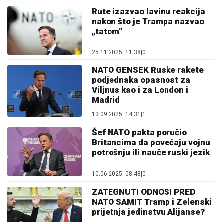
Rute izazvao lavinu reakcija
nakon što je Trampa nazvao
„tatom“
25.11.2025. 11:38
|
0
NATO GENSEK Ruske rakete
podjednaka opasnost za
Viljnus kao i za London i
Madrid
13.09.2025. 14:31
|
1
Šef NATO pakta poručio
Britancima da povećaju vojnu
potrošnju ili nauče ruski jezik
10.06.2025. 08:48
|
0
ZATEGNUTI ODNOSI PRED
NATO SAMIT Tramp i Zelenski
prijetnja jedinstvu Alijanse?