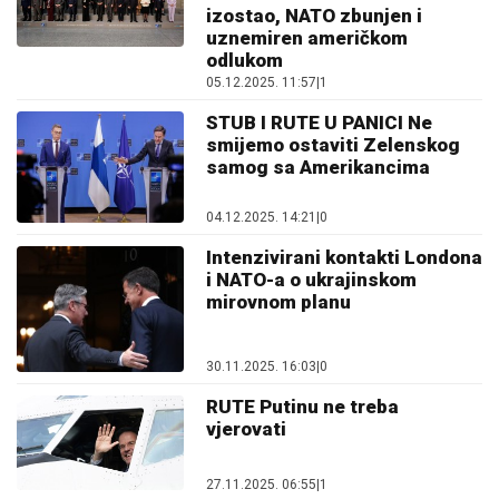
izostao, NATO zbunjen i
uznemiren američkom
odlukom
05.12.2025. 11:57
|
1
STUB I RUTE U PANICI Ne
smijemo ostaviti Zelenskog
samog sa Amerikancima
04.12.2025. 14:21
|
0
Intenzivirani kontakti Londona
i NATO-a o ukrajinskom
mirovnom planu
30.11.2025. 16:03
|
0
RUTE Putinu ne treba
vjerovati
27.11.2025. 06:55
|
1