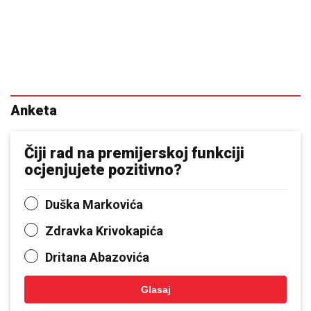
Anketa
Čiji rad na premijerskoj funkciji
ocjenjujete pozitivno?
Duška Markovića
Zdravka Krivokapića
Dritana Abazovića
Glasaj