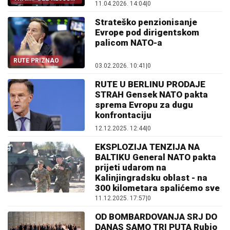
11.04.2026. 14:04
|
0
POLUGE
Strateško penzionisanje
Evrope pod dirigentskom
palicom NATO-a
RUTE PRIZNAO
03.02.2026. 10:41
|
0
RUTE U BERLINU PRODAJE
STRAH Gensek NATO pakta
sprema Evropu za dugu
konfrontaciju
12.12.2025. 12:44
|
0
EKSPLOZIJA TENZIJA NA
BALTIKU General NATO pakta
prijeti udarom na
Kalinjingradsku oblast - na
300 kilometara spalićemo sve
11.12.2025. 17:57
|
0
OD BOMBARDOVANJA SRJ DO
DANAS SAMO TRI PUTA Rubio