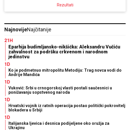
Rezultati
Najnovije
Najčitanije
21H
Eparhija budimljansko-nikšićka: Aleksandru Vučiću
zahvalnost za podršku crkvenom i narodnom
jedinstvu
1D
Ko je podmetnuo mitropolitu Metodiju: Trag novca vodi do
Andrije Mandića
1D
Vuković: Srbi u crnogorskoj vlasti postali saučesnici u
ponižavanju sopstvenog naroda
1D
Hrvatski vojnik iz ratnih operacija postao politički pokrovitelj
blokadera u Srbiji
1D
Italijanska ljevica i desnica podijeljene oko oružja za
Ukrajinu