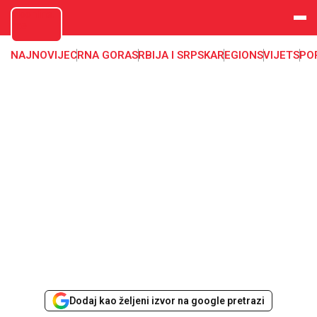
aloonline.
me
NAJNOVIJE
CRNA GORA
SRBIJA I SRPSKA
REGION
SVIJET
SPO
Dodaj kao željeni izvor na google pretrazi