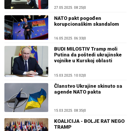
27.05.2025. 08:25
|
0
NATO pakt pogođen
korupcionaškim skandalom
16.05.2025. 06:33
|
0
BUDI MILOSTIV Tramp moli
Putina da poštedi ukrajinske
vojnike u Kurskoj oblasti
15.03.2025. 10:02
|
0
Članstvo Ukrajine skinuto sa
agende NATO pakta
15.03.2025. 08:35
|
0
KOALICIJA - BOLJE RAT NEGO
TRAMP