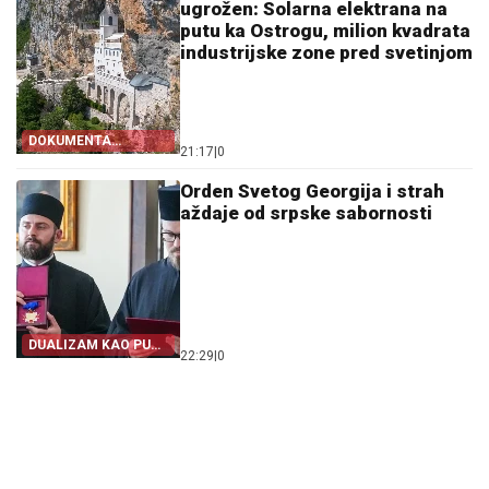
ugrožen: Solarna elektrana na
putu ka Ostrogu, milion kvadrata
industrijske zone pred svetinjom
DOKUMENTA
21:17
|
0
OTKRIVAJU
Orden Svetog Georgija i strah
aždaje od srpske sabornosti
DUALIZAM KAO PUT
22:29
|
0
IZ SRPSTVA