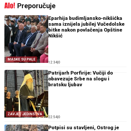
Preporučuje
Eparhija budimljansko-nikšićka
sama iznijela jubilej Vučedolske
bitke nakon povlačenja Opštine
Nikšić
MASKE SU PALE
12:34
|
0
Patrijarh Porfirije: Vučiji do
obavezuje Srbe na slogu i
bratsku ljubav
ZAVJET JEDINSTVA
22:54
|
0
Potpisi su stavljeni, Ostrog je