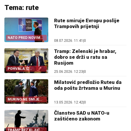
Tema: rute
Rute smiruje Evropu poslije
Trampovih prijetnji
NATO PRED NOVIM
08.07.2026. 11:41
|
0
ISKUŠENJEM
Tramp: Zelenski je hrabar,
dobro se drži u ratu sa
Rusijom
POHVALA IZ
25.06.2026. 12:23
|
0
VAŠINGTONA
Milatović predložio Ruteu da
oda poštu žrtvama u Murinu
MURINO NE SMIJE
13.05.2026. 12:42
|
0
BITI ZABORAVLJENO
Članstvo SAD u NATO-u
zaštićeno zakonom
TRAMP BEZ KLJUČNE