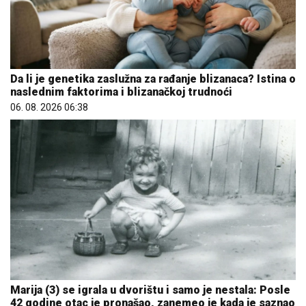
Da li je genetika zaslužna za rađanje blizanaca? Istina o
naslednim faktorima i blizanačkoj trudnoći
06. 08. 2026 06:38
Marija (3) se igrala u dvorištu i samo je nestala: Posle
42 godine otac je pronašao, zanemeo je kada je saznao