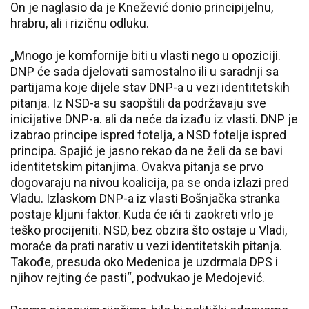
On je naglasio da je Knežević donio principijelnu,
hrabru, ali i rizičnu odluku.
„Mnogo je komfornije biti u vlasti nego u opoziciji.
DNP će sada djelovati samostalno ili u saradnji sa
partijama koje dijele stav DNP-a u vezi identitetskih
pitanja. Iz NSD-a su saopštili da podržavaju sve
inicijative DNP-a. ali da neće da izađu iz vlasti. DNP je
izabrao principe ispred fotelja, a NSD fotelje ispred
principa. Spajić je jasno rekao da ne želi da se bavi
identitetskim pitanjima. Ovakva pitanja se prvo
dogovaraju na nivou koalicija, pa se onda izlazi pred
Vladu. Izlaskom DNP-a iz vlasti Bošnjačka stranka
postaje kljuni faktor. Kuda će ići ti zaokreti vrlo je
teško procijeniti. NSD, bez obzira što ostaje u Vladi,
moraće da prati narativ u vezi identitetskih pitanja.
Takođe, presuda oko Medenica je uzdrmala DPS i
njihov rejting će pasti“, podvukao je Medojević.