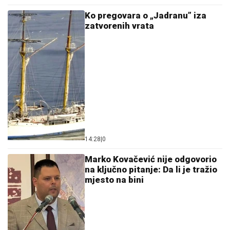
Ko pregovara o „Jadranu” iza
zatvorenih vrata
14:28
|
0
Marko Kovačević nije odgovorio
na ključno pitanje: Da li je tražio
mjesto na bini