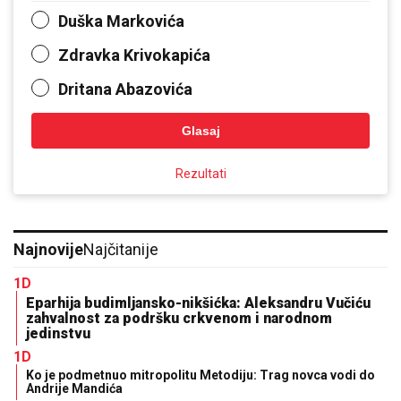
Duška Markovića
Zdravka Krivokapića
Dritana Abazovića
Glasaj
Rezultati
Najnovije
Najčitanije
1D
Eparhija budimljansko-nikšićka: Aleksandru Vučiću
zahvalnost za podršku crkvenom i narodnom
jedinstvu
1D
Ko je podmetnuo mitropolitu Metodiju: Trag novca vodi do
Andrije Mandića