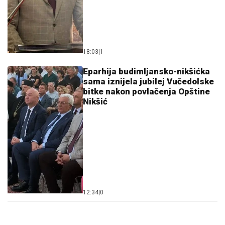
18:03
|
1
Eparhija budimljansko-nikšićka
sama iznijela jubilej Vučedolske
bitke nakon povlačenja Opštine
Nikšić
12:34
|
0