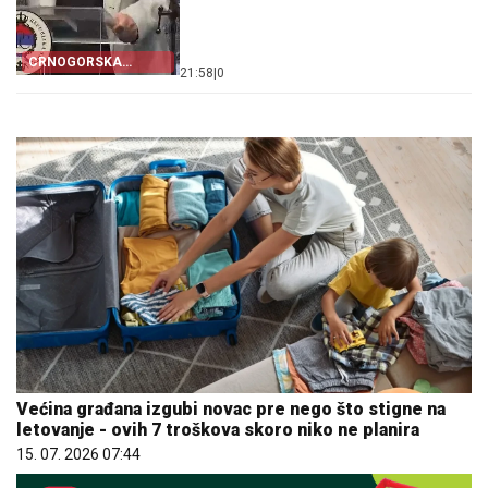
CRNOGORSKA
21:58
|
0
ZASTAVA PORED
ŠAHOVNICE
Većina građana izgubi novac pre nego što stigne na
letovanje - ovih 7 troškova skoro niko ne planira
15. 07. 2026 07:44