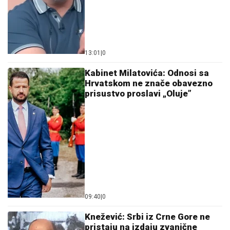
13:01
|
0
Kabinet Milatovića: Odnosi sa
Hrvatskom ne znače obavezno
prisustvo proslavi „Oluje”
09:40
|
0
Knežević: Srbi iz Crne Gore ne
pristaju na izdaju zvanične