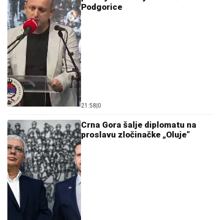
Podgorice
21:58
|
0
Crna Gora šalje diplomatu na
proslavu zločinačke „Oluje”