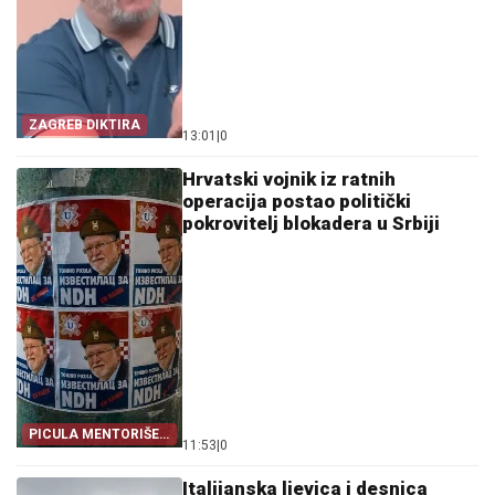
ZAGREB DIKTIRA
13:01
|
0
Hrvatski vojnik iz ratnih
operacija postao politički
pokrovitelj blokadera u Srbiji
PICULA MENTORIŠE
11:53
|
0
BLOKADERE
Italijanska ljevica i desnica