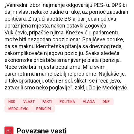
„Vanredni izbori najmanje odgovaraju PES- u. DPS bi
da im vlast nekako padne u ruke, uz pomoć zapadnih
političara. Znajući apetite BS-a, bar jedan od dva
upražnjena mjesta, nakon ostavki Zogovića i
Vukićević, pripašće njima. Knežević u parlamentu
može biti nezgodan opozicionar. Spajićeve poruke,
da se maknu identitetska pitanja sa dnevnog reda,
zakomplikovaće njegovu poziciju. Svaka sledeća
ekonomska priča biće smanjivanje plata i penzija.
Neće više biti mjesta populizmu. Mi u svim
parametrima imamo ozbiljne probleme. Najlakše je,
u takvoj situaciji, otići i Brisel, slikati se i reći: „Evo,
zatvorili smo neko poglavlje“, zaključio je Medojević.
NSD
VLAST
FAKTI
POLITIKA
VLADA
DNP
MEDOJEVIĆ
PRINCIPI
Povezane vesti