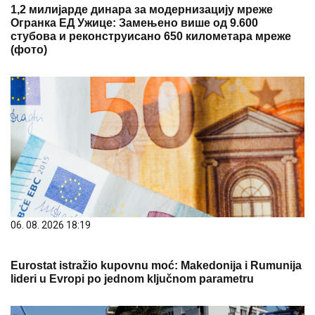
1,2 милијарде динара за модернизацију мреже
Огранка ЕД Ужице: Замењено више од 9.600
стубова и реконструисано 650 километара мреже
(фото)
06. 08. 2026 18:19
Eurostat istražio kupovnu moć: Makedonija i Rumunija
lideri u Evropi po jednom ključnom parametru