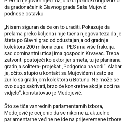
Prema njegovim riječima, bilo bi politički odgovorno
da gradonačelnik Glavnog grada Saša Mujović
podnese ostavku.
„Nisam siguran da će on to uraditi. Pokazuje da
prelama preko koljena i nije tačna njegova teza da je
šteta po Glavni grad od odustajanja od gradnje
kolektora 200 miliona eura. PES ima više frakcija,
sad dominantni uticaj ima gospodin Krvavac. Treba
zatvoriti postojeći kolektor jer smeta, tu je planirana
gradnja solitera- projekat „Podgorica na vodi“. Alabar
je, očito, stupio u kontakt sa Mujovićem i zato se
žurilo sa gradnjom kolektora u Botunu Ne može se
ovo dugo sakrivati, brzo će konkretne akcije doći na
vidjelo“, konstatovao je Medojević.
Što se tiče vanrednih parlamentarnih izbora,
Medojević je ocijenio da se nikome iz aktuelne
parlamentarne većine ne ide na prijevremene izbore.