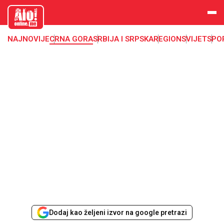
aloonline.
me
NAJNOVIJE
CRNA GORA
SRBIJA I SRPSKA
REGION
SVIJET
SPO
Dodaj kao željeni izvor na google pretrazi