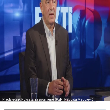
Predsjednik Pokreta za promjene (PzP) Nebojša Medojević