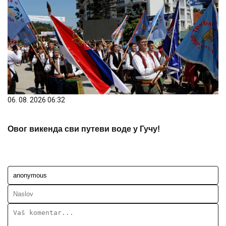
06. 08. 2026 06:32
Овог викенда сви путеви воде у Гучу!