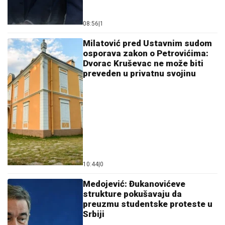
08:56
|
1
Milatović pred Ustavnim sudom
osporava zakon o Petrovićima:
Dvorac Kruševac ne može biti
preveden u privatnu svojinu
10:44
|
0
Medojević: Đukanovićeve
strukture pokušavaju da
preuzmu studentske proteste u
Srbiji