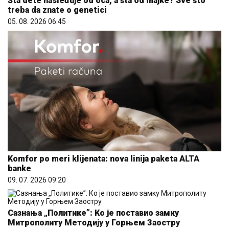
Šta dete nasleđuje od oca, a šta od majke? Sve što
treba da znate o genetici
05. 08. 2026 06:45
Komfor po meri klijenata: nova linija paketa ALTA
banke
09. 07. 2026 09:20
Сазнања „Политике”: Ко је поставио замку
Митрополиту Методију у Горњем Заостру