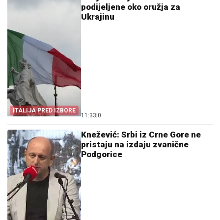
podijeljene oko oružja za
Ukrajinu
ITALIJA PRED IZBORE
11:33
|
0
Knežević: Srbi iz Crne Gore ne
pristaju na izdaju zvanične
Podgorice