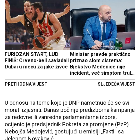
FURIOZAN START, LUD
Ministar pravde praktično
FINIŠ: Crveno-beli savladali
priznao slom sistema:
Dubai u meču za jake živce
Bjekstvo Medenice nije
incident, već simptom trule
države
PRETHODNA VIJEST
SLJEDEĆA VIJEST
U odnosu na teme koje je DNP nametnuo će se svi
morati izjasniti. Danas počinje predizborna kampanja
za redovne ili vanredne parlamentarne izbore,
ocijenio je predsjednik Pokreta za promjene (PzP)
Nebojša Medojević, gostujući u emisiji „Fakti“ sa
Jelenom Novaković.