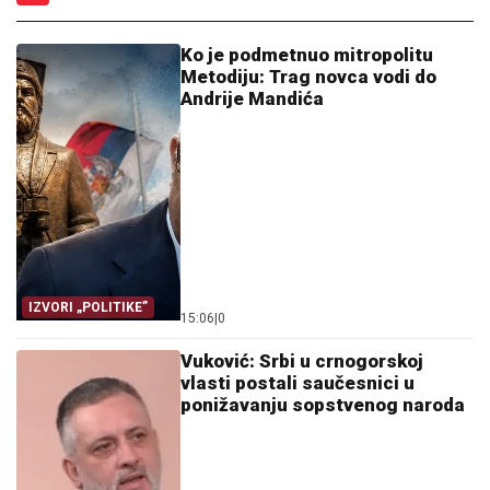
Ko je podmetnuo mitropolitu
Metodiju: Trag novca vodi do
Andrije Mandića
IZVORI „POLITIKE”
15:06
|
0
Vuković: Srbi u crnogorskoj
vlasti postali saučesnici u
ponižavanju sopstvenog naroda