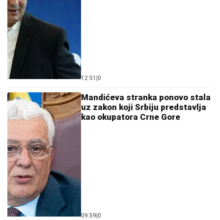
12:51
|
0
Mandićeva stranka ponovo stala
uz zakon koji Srbiju predstavlja
kao okupatora Crne Gore
09:59
|
0