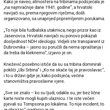
Kako je naveo, atmosfera na tribinama podsjećala je
„na najmračnije dane 1941. godine“, a hrvatski
navijači su, prema njegovim riječima, došli
organizovano, sa unaprijed pripremljenim porukama.
„To nije bila fudbalska utakmica, nego prizor kao iz
Jasenovca. Hrvatski navijači su ponovo pokazali
dosljednost NDH ideologiji. Vidjeli ste transparent iz
Dubrovnika – jasno su poručili da nema opraštanja i
da treba da kleknemo“, izjavio je on.
Knežević posebno ističe da su sa tribina dominirali
pokliči „Ubi Srbina“ i „Ko ne skače taj je pravoslavac“,
i to u državi gdje je, kako podsjeća, većina
stanovništva pravoslavne vjere.
„Sve se znalo – ko su ljudi, odakle su, jer bez lične
karte niste mogli kupiti ulaznicu. I te iste večeri
pjevali su Tompsona po lokalima. To nije incident, to
je obrazac“, naglasio je on.