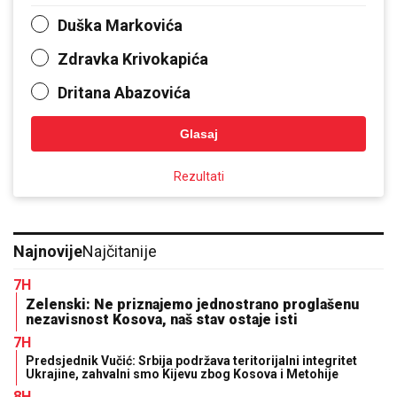
Duška Markovića
Zdravka Krivokapića
Dritana Abazovića
Glasaj
Rezultati
Najnovije
Najčitanije
7H
Zelenski: Ne priznajemo jednostrano proglašenu
nezavisnost Kosova, naš stav ostaje isti
7H
Predsjednik Vučić: Srbija podržava teritorijalni integritet
Ukrajine, zahvalni smo Kijevu zbog Kosova i Metohije
8H