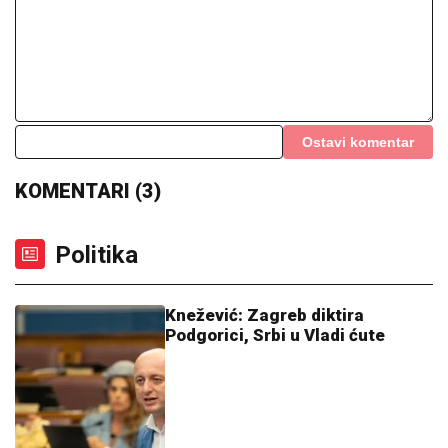
Ostavi komentar
KOMENTARI (3)
Politika
Knežević: Zagreb diktira
Podgorici, Srbi u Vladi ćute