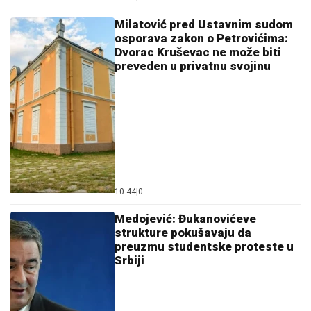
Milatović pred Ustavnim sudom
osporava zakon o Petrovićima:
Dvorac Kruševac ne može biti
preveden u privatnu svojinu
10:44
|
0
Medojević: Đukanovićeve
strukture pokušavaju da
preuzmu studentske proteste u
Srbiji