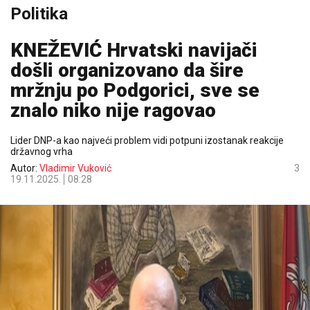
Politika
KNEŽEVIĆ Hrvatski navijači
došli organizovano da šire
mržnju po Podgorici, sve se
znalo niko nije ragovao
Lider DNP-a kao najveći problem vidi potpuni izostanak reakcije
državnog vrha
Autor:
Vladimir Vuković
3
19.11.2025.
08:28