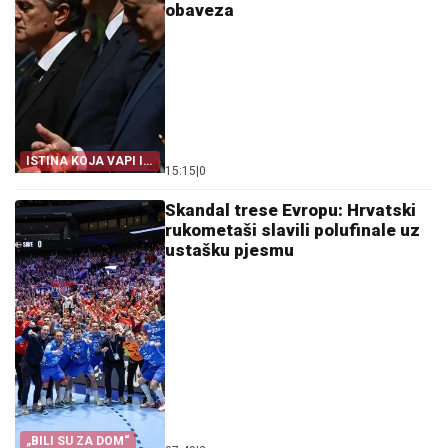
obaveza
ISTINA KOJA VAPI IZ
15:15
|
0
ZEMLJE
Skandal trese Evropu: Hrvatski
rukometaši slavili polufinale uz
ustašku pjesmu
„BILI SU ZA DOM“