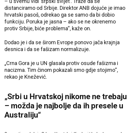
– u svemu vidi ‘srpski svijet’. Traže da se
distanciramo od Srbije. Direktor ANB dojuće je imao
hrvatski pasoš, odrekao ga se samo da bi dobio
funkciju. Poruka je jasna – ako se ne okrenemo
protiv Srbije, biće problema“, kaže on.
Dodao je i da se širom Evrope ponovo jača krajnja
desnica i da se fašizam normalizuje.
„Crna Gora je u UN glasala protiv osude fašizma i
nacizma. Tim činom pokazali smo gdje stojimo“,
rekao je Knežević.
„Srbi u Hrvatskoj nikome ne trebaju
– možda je najbolje da ih presele u
Australiju“