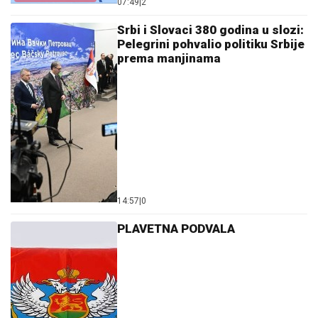
07:49
|
2
Srbi i Slovaci 380 godina u slozi:
Pelegrini pohvalio politiku Srbije
prema manjinama
14:57
|
0
PLAVETNA PODVALA