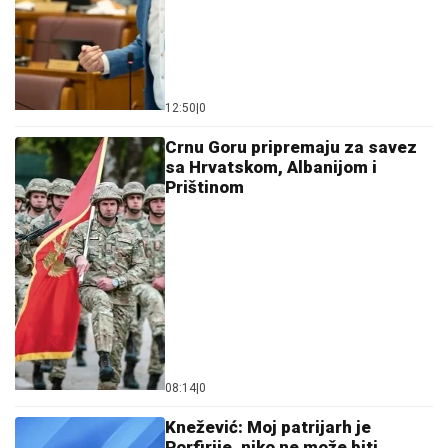
12:50
|
0
Crnu Goru pripremaju za savez
sa Hrvatskom, Albanijom i
Prištinom
08:14
|
0
Knežević: Moj patrijarh je
Porfirije, niko ne može biti