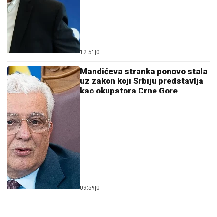
12:51
|
0
Mandićeva stranka ponovo stala
uz zakon koji Srbiju predstavlja
kao okupatora Crne Gore
09:59
|
0