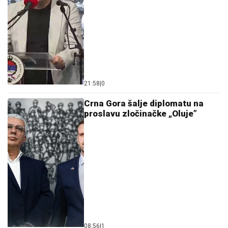
21:58
|
0
Crna Gora šalje diplomatu na
proslavu zločinačke „Oluje”
08:56
|
1