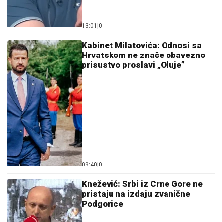
13:01
|
0
Kabinet Milatovića: Odnosi sa
Hrvatskom ne znače obavezno
prisustvo proslavi „Oluje”
09:40
|
0
Knežević: Srbi iz Crne Gore ne
pristaju na izdaju zvanične
Podgorice