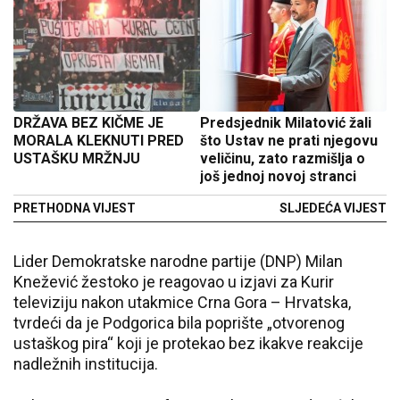
DRŽAVA BEZ KIČME JE
Predsjednik Milatović žali
MORALA KLEKNUTI PRED
što Ustav ne prati njegovu
USTAŠKU MRŽNJU
veličinu, zato razmišlja o
još jednoj novoj stranci
PRETHODNA VIJEST
SLJEDEĆA VIJEST
Lider Demokratske narodne partije (DNP) Milan
Knežević žestoko je reagovao u izjavi za Kurir
televiziju nakon utakmice Crna Gora – Hrvatska,
tvrdeći da je Podgorica bila poprište „otvorenog
ustaškog pira“ koji je protekao bez ikakve reakcije
nadležnih institucija.