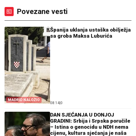
Povezane vesti
Španija uklanja ustaška obilježja
sa groba Maksa Luburića
MADRID NALOŽIO
08:14
|
0
DAN SJEĆANJA U DONJOJ
GRADINI: Srbija i Srpska poručile
– Istina o genocidu u NDH nema
cijenu, kultura sjećanja je naša