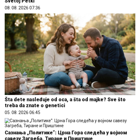
Svetoj Petki
08. 08. 2026 07:36
Šta dete nasleđuje od oca, a šta od majke? Sve što
treba da znate o genetici
05. 08. 2026 06:45
Сазнања „Политике”: Црна Гора следећа у војном
савезу Загреба, Тиране и Приштине