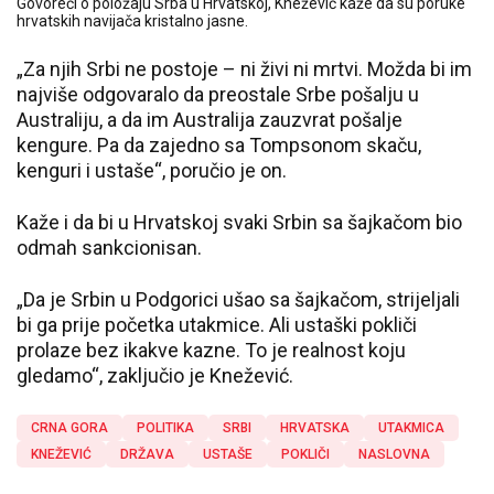
Govoreći o položaju Srba u Hrvatskoj, Knežević kaže da su poruke
hrvatskih navijača kristalno jasne.
„Za njih Srbi ne postoje – ni živi ni mrtvi. Možda bi im
najviše odgovaralo da preostale Srbe pošalju u
Australiju, a da im Australija zauzvrat pošalje
kengure. Pa da zajedno sa Tompsonom skaču,
kenguri i ustaše“, poručio je on.
Kaže i da bi u Hrvatskoj svaki Srbin sa šajkačom bio
odmah sankcionisan.
„Da je Srbin u Podgorici ušao sa šajkačom, strijeljali
bi ga prije početka utakmice. Ali ustaški pokliči
prolaze bez ikakve kazne. To je realnost koju
gledamo“, zaključio je Knežević.
CRNA GORA
POLITIKA
SRBI
HRVATSKA
UTAKMICA
KNEŽEVIĆ
DRŽAVA
USTAŠE
POKLIČI
NASLOVNA