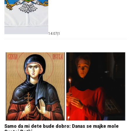
14:07
|
1
Samo da mi dete bude dobro: Danas se majke mole