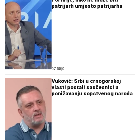
patrijarh umjesto patrijarha
07:55
|
0
Vuković: Srbi u crnogorskoj
vlasti postali saučesnici u
ponižavanju sopstvenog naroda