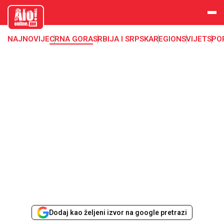
aloonline.
me
NAJNOVIJE
CRNA GORA
SRBIJA I SRPSKA
REGION
SVIJET
SPO
Dodaj kao željeni izvor na google pretrazi