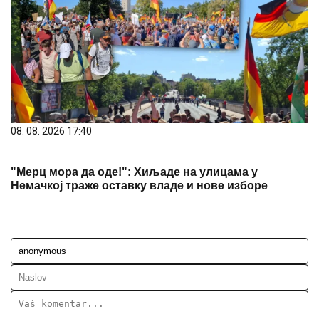
08. 08. 2026 17:40
"Мерц мора да оде!": Хиљаде на улицама у
Немачкој траже оставку владе и нове изборе