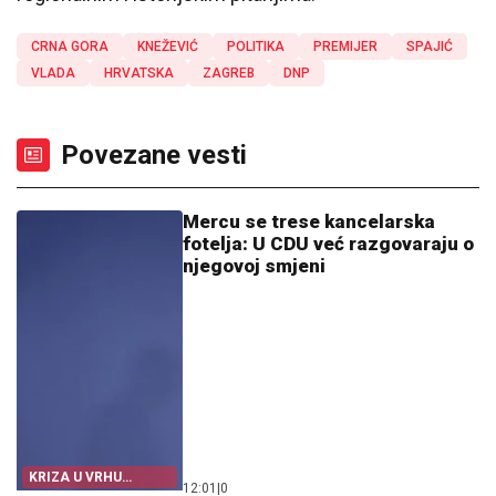
CRNA GORA
KNEŽEVIĆ
POLITIKA
PREMIJER
SPAJIĆ
VLADA
HRVATSKA
ZAGREB
DNP
Povezane vesti
Mercu se trese kancelarska
fotelja: U CDU već razgovaraju o
njegovoj smjeni
KRIZA U VRHU
12:01
|
0
NJEMAČKE