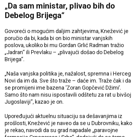
„Da sam ministar, plivao bih do
Debelog Brijega“
Govoreći o mogućim daljim zahtjevima, Knežević je
poručio da bi, kada bi on bio ministar vanjskih
poslova, ukoliko bi mu Gordan Grlić Radman tražio
„Jadran“ ili Prevlaku – „plivajući došao do Debelog
Brijega“.
„Naša vanjska politika je, nažalost, spremna i Herceg
Novi da im da. Sve što traže – daće im. Traže čak i da
se promijeni ime bazena ‘Zoran Gopčević Džimi’.
Samo što nam nisu ispostavili odštetu za rat u bivšoj
Jugoslaviji“, kazao je on.
Upoređujući aktuelnu situaciju sa dešavanjima iz
prošlosti, Knežević je naveo da se u Dubrovniku, kako
je rekao, navodi da su grad napadale „paravojne