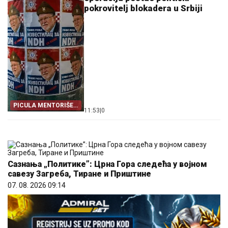
pokrovitelj blokadera u Srbiji
PICULA MENTORIŠE
11:53
|
0
BLOKADERE
Сазнања „Политике”: Црна Гора следећа у војном
савезу Загреба, Тиране и Приштине
07. 08. 2026 09:14