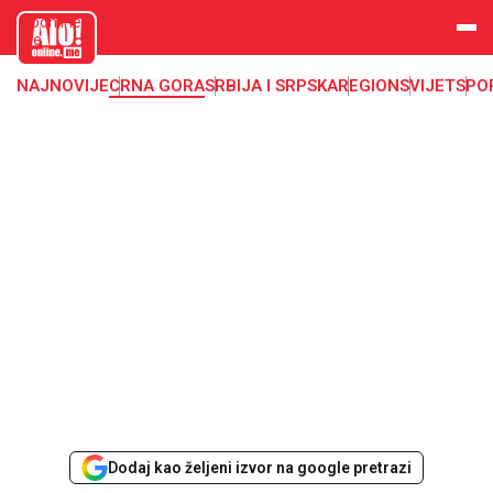
aloonline.
me
NAJNOVIJE
CRNA GORA
SRBIJA I SRPSKA
REGION
SVIJET
SPO
Dodaj kao željeni izvor na google pretrazi