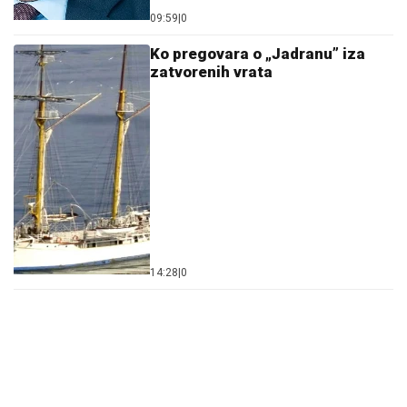
09:59
|
0
Ko pregovara o „Jadranu” iza
zatvorenih vrata
14:28
|
0