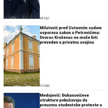
08:56
|
1
Milatović pred Ustavnim sudom
osporava zakon o Petrovićima:
Dvorac Kruševac ne može biti
preveden u privatnu svojinu
10:44
|
0
Medojević: Đukanovićeve
strukture pokušavaju da
preuzmu studentske proteste u