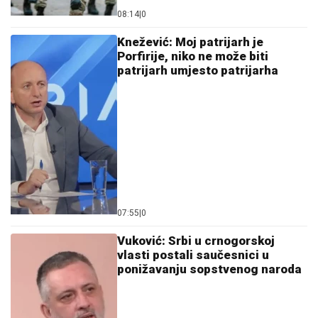
08:14
|
0
Knežević: Moj patrijarh je
Porfirije, niko ne može biti
patrijarh umjesto patrijarha
07:55
|
0
Vuković: Srbi u crnogorskoj
vlasti postali saučesnici u
ponižavanju sopstvenog naroda