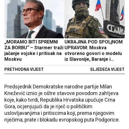
„MORAMO BITI SPREMNI
UKRAJINA POD SPOLjNOM
ZA BORBU“ – Starmer traži
UPRAVOM: Moskva
jačanje vojske i pritisak na
otvoreno govori o modelu
Moskvu
iz Slavonije, Baranje i
Zapadnog Srema
PRETHODNA VIJEST
SLJEDEĆA VIJEST
Predsjednik Demokratske narodne partije Milan
Knežević iznio je oštre stavove povodom zahtjeva
koje, kako tvrdi, Republika Hrvatska upućuje Crna
Gora, ocjenjujući da je riječ o političkim
uslovljavanjima i pritiscima koji, prema njegovim
riječima, prate i blokadu evropskog puta Podgorice.