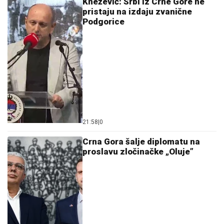
Knežević: Srbi iz Crne Gore ne
pristaju na izdaju zvanične
Podgorice
21:58
|
0
Crna Gora šalje diplomatu na
proslavu zločinačke „Oluje”