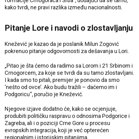
formacije Crnogoraca i Srba“, dodajući da se tamo,
kako tvrdi, ne pravi razlika između nacionalnosti.
Pitanje Lore i navodi o zlostavljanju
Knežević je kazao da je poslanik Milun Zogović
pokrenuo pitanje odgovornosti za dešavanja u Lori.
„Pitao je šta ćemo da radimo sa Lorom i 21 Srbinom i
Crnogorcem, za koje se tvrdi da su tamo zlostavljani.
I kada smo to pitali, premijer je ponovio da smo
‘nešto od ovce’. Ako budu tražili – daćemo im i
Podgoricu“, poručio je Knežević.
Njegove izjave dodatno će, kako se ocjenjuje,
produbiti političku raspravu o odnosima Podgorice i
Zagreba, ali i o poziciji Crne Gore u procesu
evropskih integracija, koji je već opterećen
regionalnim i istorijskim pitanjima.