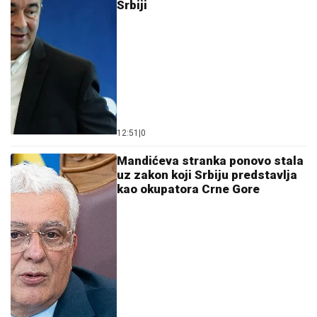
Srbiji
12:51
|
0
Mandićeva stranka ponovo stala
uz zakon koji Srbiju predstavlja
kao okupatora Crne Gore