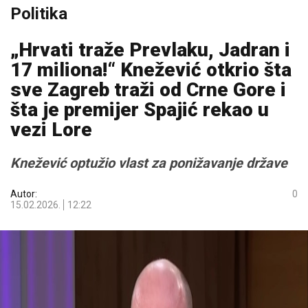
Politika
„Hrvati traže Prevlaku, Jadran i
17 miliona!“ Knežević otkrio šta
sve Zagreb traži od Crne Gore i
šta je premijer Spajić rekao u
vezi Lore
Knežević optužio vlast za ponižavanje države
Autor:
0
15.02.2026.
12:22