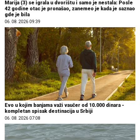
Marija (3) se igrala u dvorištu i samo je nestala: Posle
42 godine otac je pronašao, zanemeo je kada je saznao
gde je bila
06. 08. 2026 09:39
Evo u kojim banjama važi vaučer od 10.000 dinara -
kompletan spisak destinacija u Srbiji
06. 08. 2026 07:08