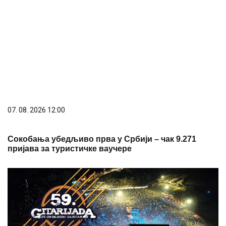
07. 08. 2026 12:00
Сокобања убедљиво прва у Србији – чак 9.271
пријава за туристичке ваучере