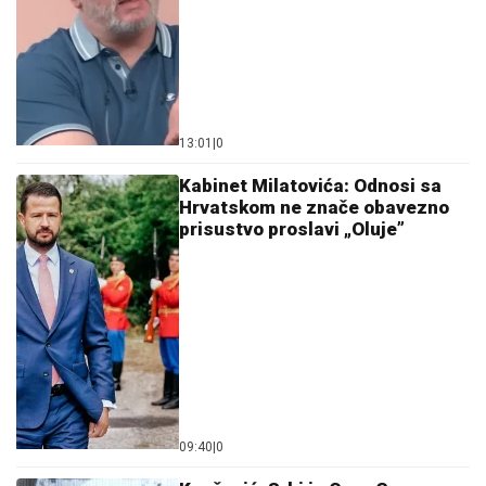
13:01
|
0
Kabinet Milatovića: Odnosi sa
Hrvatskom ne znače obavezno
prisustvo proslavi „Oluje”
09:40
|
0