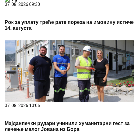
07. 08. 2026 09:30
Рок за уплату треће рате пореза на имовину истиче
14. августа
07. 08. 2026 10:06
Мајданпечки рудари учинили хуманитарни гест за
лечење малог Јована из Бора