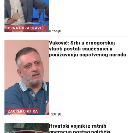
CRNA GORA SLAVI
07:55
|
0
„OLUJU“
Vuković: Srbi u crnogorskoj
vlasti postali saučesnici u
ponižavanju sopstvenog naroda
ZAGREB DIKTIRA
13:01
|
0
Hrvatski vojnik iz ratnih
operacija postao politički