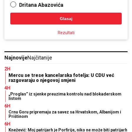
Dritana Abazovića
Glasaj
Rezultati
Najnovije
Najčitanije
2H
Mercu se trese kancelarska fotelja: U CDU već
razgovaraju o njegovoj smjeni
4H
„Proglas” iz sjenke preuzima kontrolu nad blokaderskom
listom
6H
Crnu Goru pripremaju za savez sa Hrvatskom, Albanijom i
Prištinom
6H
Knežević: Moj patrijarh je Porfirije, niko ne može biti patrijarh