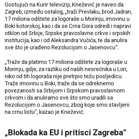
Gostujući na Kurir televiziji, Knežević je naveo da
Zagreb, između ostalog, „traži Prevlaku, brod Jadran,
17 miliona odštete za logoraše u Morinju, imovinu u
Boki kotorskoj, kao i da se Crna Gora odredi i napravi
otklon od Srbije, Srpske pravoslavne crkve i srpskih
institucija, kao i od Aleksandra Vučića, te da anulira
sve što je urađeno Rezolucijom o Jasenovcu“.
„Traže da platimo 17 miliona odštete za logoraše u
Morinju, gdje, za razliku od naših nesrećnika u Lori,
niko od tih logoraša nije pretrpio težu posljedicu.
Traže imovinu u Boki, traže da se odreknemo
povezanosti sa Srbijom i Srpskom pravoslavnom
crkvom i da anuliramo sve što smo uradili sa
Rezolucijom o Jasenovcu, zbog koje smo stavljeni
na crnu listu“, kazao je Knežević.
„Blokada ka EU i pritisci Zagreba“