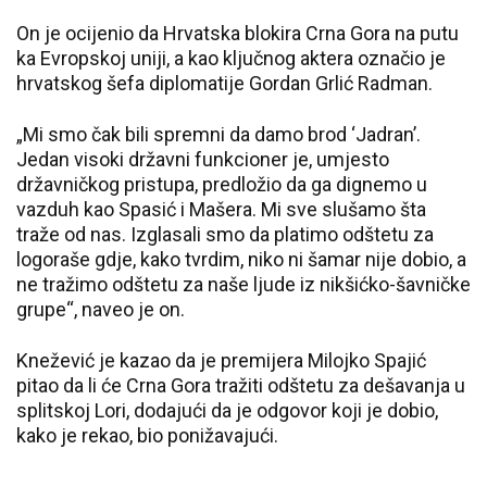
On je ocijenio da Hrvatska blokira Crna Gora na putu
ka Evropskoj uniji, a kao ključnog aktera označio je
hrvatskog šefa diplomatije Gordan Grlić Radman.
„Mi smo čak bili spremni da damo brod ‘Jadran’.
Jedan visoki državni funkcioner je, umjesto
državničkog pristupa, predložio da ga dignemo u
vazduh kao Spasić i Mašera. Mi sve slušamo šta
traže od nas. Izglasali smo da platimo odštetu za
logoraše gdje, kako tvrdim, niko ni šamar nije dobio, a
ne tražimo odštetu za naše ljude iz nikšićko-šavničke
grupe“, naveo je on.
Knežević je kazao da je premijera Milojko Spajić
pitao da li će Crna Gora tražiti odštetu za dešavanja u
splitskoj Lori, dodajući da je odgovor koji je dobio,
kako je rekao, bio ponižavajući.