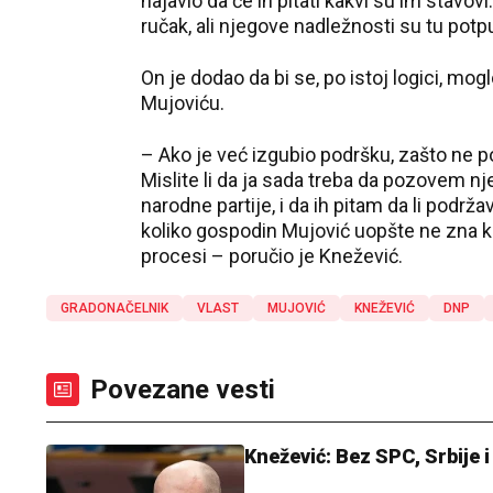
najavio da će ih pitati kakvi su im stavovi
ručak, ali njegove nadležnosti su tu pot
On je dodao da bi se, po istoj logici, moglo
Mujoviću.
– Ako je već izgubio podršku, zašto ne p
Mislite li da ja sada treba da pozovem n
narodne partije, i da ih pitam da li podrž
koliko gospodin Mujović uopšte ne zna ka
procesi – poručio je Knežević.
GRADONAČELNIK
VLAST
MUJOVIĆ
KNEŽEVIĆ
DNP
Povezane vesti
Knežević: Bez SPC, Srbije i