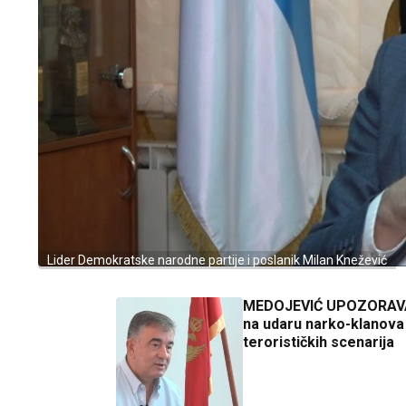
Lider Demokratske narodne partije i poslanik Milan Knežević
MEDOJEVIĆ UPOZORAVA:
na udaru narko-klanova 
terorističkih scenarija