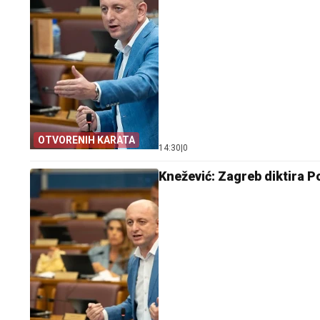
OTVORENIH KARATA
14:30
|
0
Knežević: Zagreb diktira Po