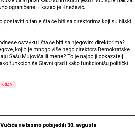
. Može da ih pita i kako su im kući i jesu li što spremali za
puno ograničene – kazao je Knežević.
 postaviti pitanje šta će biti sa direktorima koji su bliski
odnese ostavku i šta će biti sa njegovim direktorima?
jegove, kojih je mnogo više nego direktora Demokratske
avaju Sašu Mujovića ili mene? To je najbolji pokazatelj
ko funkcioniše Glavni grad i kako funkcionišu politički
KRIZA
 Vučića ne bismo pobijedili 30. avgusta