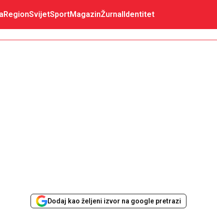
a
Region
Svijet
Sport
Magazin
Žurnal
Identitet
Dodaj kao željeni izvor na google pretrazi