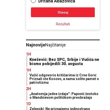
Dritana Abazovića
Glasaj
Rezultati
Najnovije
Najčitanije
1H
Knežević: Bez SPC, Srbije i Vučića ne
bismo pobijedili 30. avgusta
1H
Vučić odgovorio kritičarima iz Crne Gore:
Priznali ste Kosovo, a nama solite pamet o
patriotizmu
2H
„Anatomija jedne izdaje”: Papović žestoko
o Mandićevom političkom preobražaju
1D
Zelenski: Ne priznajemo jednostrano