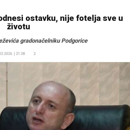
nesi ostavku, nije fotelja sve u
životu
eževića gradonačelniku Podgorice
02.2026.
21:38
2