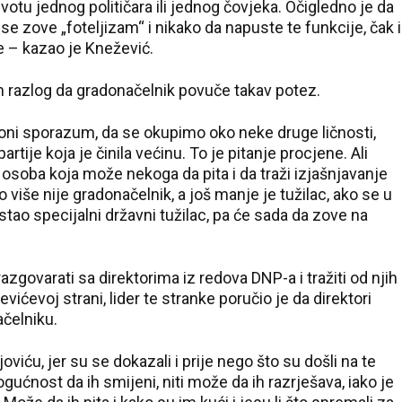
ivotu jednog političara ili jednog čovjeka. Očigledno je da
se zove „foteljizam“ i nikako da napuste te funkcije, čak i
 – kazao je Knežević.
n razlog da gradonačelnik povuče takav potez.
oni sporazum, da se okupimo oko neke druge ličnosti,
partije koja je činila većinu. To je pitanje procjene. Ali
osoba koja može nekoga da pita i da traži izjašnjavanje
o više nije gradonačelnik, a još manje je tužilac, ako se u
ao specijalni državni tužilac, pa će sada da zove na
govarati sa direktorima iz redova DNP-a i tražiti od njih
evićevoj strani, lider te stranke poručio je da direktori
čelniku.
iću, jer su se dokazali i prije nego što su došli na te
ućnost da ih smijeni, niti može da ih razrješava, iako je