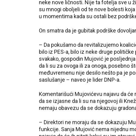
neke nove ličnosti. Nije ta fotelja sve u ž
su mnogi oboljeli od te nove bolesti koja 
u momentima kada su ostali bez podrške
On smatra da je gubitak podrške dovolja
– Da pokušamo da revitalizujemo koalici
bilo iz PES-a, bilo iz neke druge političke 
svakako, gospodin Mujović je posljednja 
da li su za ovoga ili za onoga, posebno št
međuvremenu nije desilo nešto pa je post
saslušanje – naveo je lider DNP-a.
Komentarišući Mujovićevu najavu da će raz
da se izjasne da li su na njegovoj ili Knež
nemaju obavezu da se dokazuju gradona
– Direktori ne moraju da se dokazuju Mujov
funkcije. Sanja Mujović nema nijednu mog