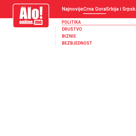
aloonline.me
Najnovije
Crna Gora
Srbija i Srpsk
POLITIKA
DRUŠTVO
BIZNIS
BEZBJEDNOST