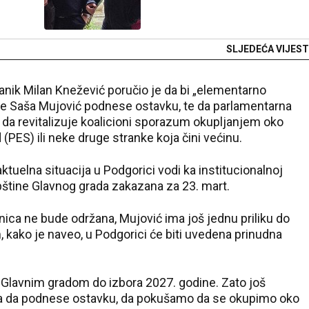
SLJEDEĆA VIJEST
anik Milan Knežević poručio je da bi „elementarno
ce Saša Mujović podnese ostavku, te da parlamentarna
 da revitalizuje koalicioni sporazum okupljanjem oko
 (PES) ili neke druge stranke koja čini većinu.
tuelna situacija u Podgorici vodi ka institucionalnoj
pštine Glavnog grada zakazana za 23. mart.
nica ne bude održana, Mujović ima još jednu priliku do
 kako je naveo, u Podgorici će biti uvedena prinudna
i Glavnim gradom do izbora 2027. godine. Zato još
a da podnese ostavku, da pokušamo da se okupimo oko