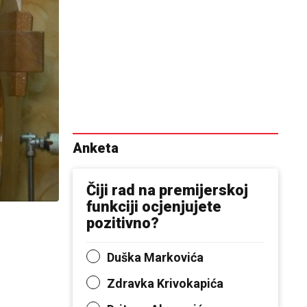
Anketa
Čiji rad na premijerskoj
funkciji ocjenjujete
pozitivno?
Duška Markovića
Zdravka Krivokapića