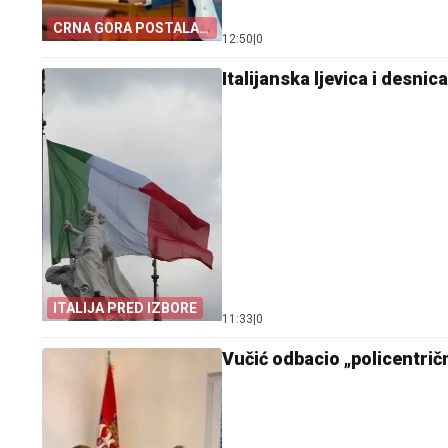
CRNA GORA POSTALA
12:50
|
0
TALAC HRVATSKE
Italijanska ljevica i desni
ITALIJA PRED IZBORE
11:33
|
0
Vučić odbacio „policentričn