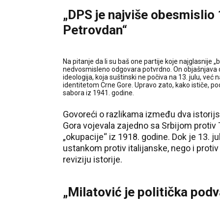
„DPS je najviše obesmislio
Petrovdan“
Na pitanje da li su baš one partije koje najglasnije 
nedvosmisleno odgovara potvrdno. On objašnjava da
ideologija, koja suštinski ne počiva na 13. julu, već n
identitetom Crne Gore. Upravo zato, kako ističe, po
sabora iz 1941. godine.
Govoreći o razlikama između dva istorijs
Gora vojevala zajedno sa Srbijom protiv 
„okupacije“ iz 1918. godine. Dok je 13.
ustankom protiv italijanske, nego i proti
reviziju istorije.
„Milatović je politička pod