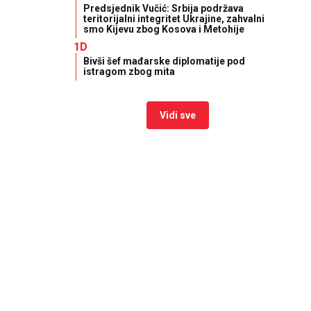
Predsjednik Vučić: Srbija podržava
teritorijalni integritet Ukrajine, zahvalni
smo Kijevu zbog Kosova i Metohije
1D
Bivši šef mađarske diplomatije pod
istragom zbog mita
Vidi sve