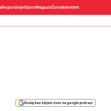
a
Region
Svijet
Sport
Magazin
Žurnal
Identitet
Dodaj kao željeni izvor na google pretrazi