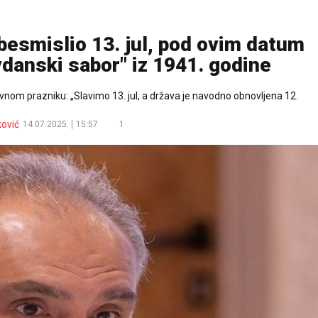
smislio 13. jul, pod ovim datum
vdanski sabor" iz 1941. godine
nom prazniku: „Slavimo 13. jul, a država je navodno obnovljena 12.
ković
14.07.2025.
15:57
1