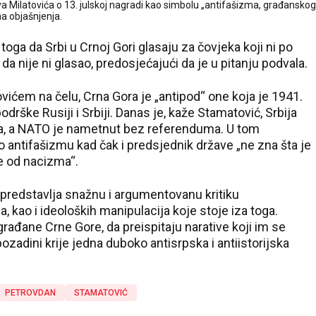
a Milatovića o 13. julskoj nagradi kao simbolu „antifašizma, građanskog
na objašnjenja.
 toga da Srbi u Crnoj Gori glasaju za čovjeka koji ni po
da nije ni glasao, predosjećajući da je u pitanju podvala.
vićem na čelu, Crna Gora je „antipod“ one koja je 1941.
odrške Rusiji i Srbiji. Danas je, kaže Stamatović, Srbija
ava, a NATO je nametnut bez referenduma. U tom
 o antifašizmu kad čak i predsjednik države „ne zna šta je
je od nacizma“.
 predstavlja snažnu i argumentovanu kritiku
, kao i ideoloških manipulacija koje stoje iza toga.
a građane Crne Gore, da preispitaju narative koji im se
pozadini krije jedna duboko antisrpska i antiistorijska
PETROVDAN
STAMATOVIĆ