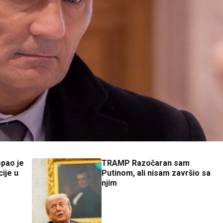
pao je
TRAMP Razočaran sam
ije u
Putinom, ali nisam završio sa
njim