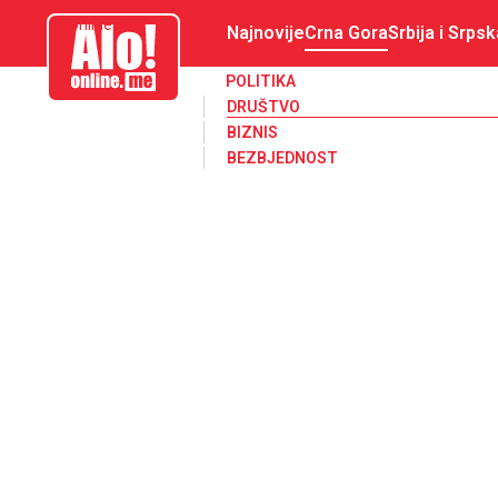
aloonline.me
Najnovije
Crna Gora
Srbija i Srpsk
POLITIKA
DRUŠTVO
BIZNIS
BEZBJEDNOST