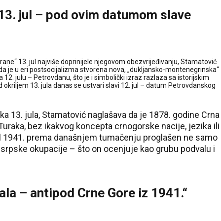
 13. jul – pod ovim datumom slave
„brane“ 13. jul najviše doprinijele njegovom obezvrijeđivanju, Stamatović
 je u eri postsocijalizma stvorena nova, „dukljansko-montenegrinska“
a 12. julu – Petrovdanu, što je i simbolički izraz razlaza sa istorijskim
d okriljem 13. jula danas se ustvari slavi 12. jul – datum Petrovdanskog
ka 13. jula, Stamatović naglašava da je 1878. godine Crna
Turaka, bez ikakvog koncepta crnogorske nacije, jezika ili
 jul 1941. prema današnjem tumačenju proglašen ne samo
v srpske okupacije – što on ocenjuje kao grubu podvalu i
vala – antipod Crne Gore iz 1941.“