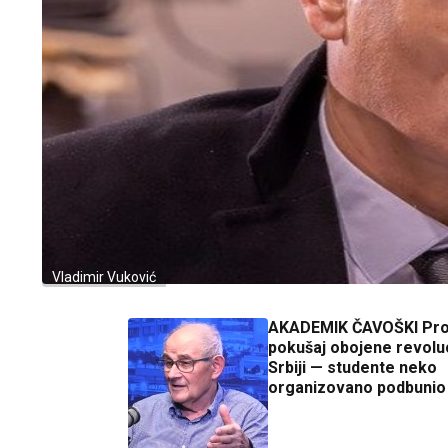
Vladimir Vuković
AKADEMIK ČAVOŠKI Pro
pokušaj obojene revoluc
Srbiji — studente neko
organizovano podbunio