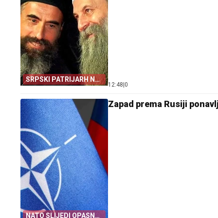
SRPSKI PATRIJARH NA
12:48
|
0
JUBILEJU
Zapad prema Rusiji ponavl
NATO SLIJEDI OPASNU