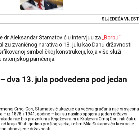
SLJEDEĆA VIJEST
ore dr Aleksandar Stamatović u intervjuu za
„Borbu“
alizu zvaničnog narativa o 13. julu kao Danu državnosti
ifikovanoj simboličkoj konstrukciji, koja više služi
 istorijskog pamćenja.
 – dva 13. jula podvedena pod jedan
remenoj Crnoj Gori, Stamatović ukazuje da većina građana nije ni svjesna
a – iz 1878. i 1941. godine – koji su nasilno spojeni u jedan državni
kada nije bio praznik ni u Knjaževini, ni u Kraljevini Crnoj Gori, niti čak u
d kraja 90-ih godina prošlog vijeka, režim Mila Đukanovića kreirao je
dno obnovljene državnosti.