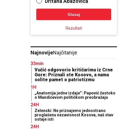
Dritana Abazovića
Glasaj
Rezultati
Najnovije
Najčitanije
33min
Vučić odgovorio kritičarima iz Crne
Gore: Priznali ste Kosovo, a nama
solite pamet o patriotizmu
1H
„Anatomija jedne izdaje”: Papović žestoko
o Mandićevom političkom preobražaju
24H
Zelenski: Ne priznajemo jednostrano
proglašenu nezavisnost Kosova, naš stav
ostaje isti
24H