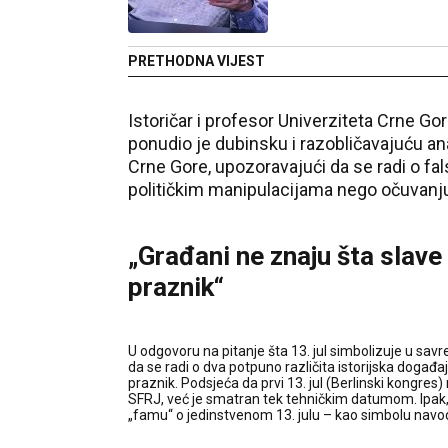
PRETHODNA VIJEST
Istoričar i profesor Univerziteta Crne G
ponudio je dubinsku i razobličavajuću an
Crne Gore, upozoravajući da se radi o fals
političkim manipulacijama nego očuvanju
„Građani ne znaju šta slave
praznik“
U odgovoru na pitanje šta 13. jul simbolizuje u sav
da se radi o dva potpuno različita istorijska događaj
praznik. Podsjeća da prvi 13. jul (Berlinski kongres) ni
SFRJ, već je smatran tek tehničkim datumom. Ipak, o
„famu“ o jedinstvenom 13. julu – kao simbolu navo