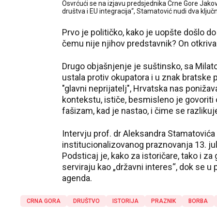
Osvrćući se na izjavu predsjednika Crne Gore Jakov
društva i EU integracija“, Stamatović nudi dva ključ
Prvo je političko, kako je uopšte došlo do
čemu nije njihov predstavnik? On otkriva 
Drugo objašnjenje je suštinsko, sa Milato
ustala protiv okupatora i u znak bratske p
"glavni neprijatelj", Hrvatska nas poniž
kontekstu, ističe, besmisleno je govoriti
fašizam, kad je nastao, i čime se razliku
Intervju prof. dr Aleksandra Stamatovića
institucionalizovanog praznovanja 13. jula
Podsticaj je, kako za istoričare, tako i z
serviraju kao „državni interes“, dok se u 
agenda.
CRNA GORA
DRUŠTVO
ISTORIJA
PRAZNIK
BORBA