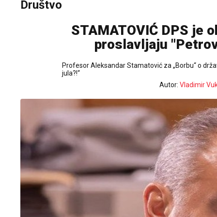
Društvo
STAMATOVIĆ DPS je obe
proslavljaju "Petro
Profesor Aleksandar Stamatović za „Borbu“ o držav
jula?!“
Autor:
Vladimir Vu