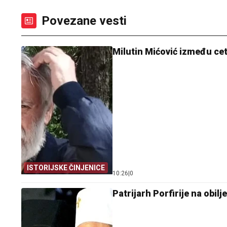
Povezane vesti
Milutin Mićović između cet
ISTORIJSKE ČINJENICE
10:26
|
0
Patrijarh Porfirije na obi