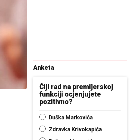
Anketa
Čiji rad na premijerskoj
funkciji ocjenjujete
pozitivno?
Duška Markovića
Zdravka Krivokapića