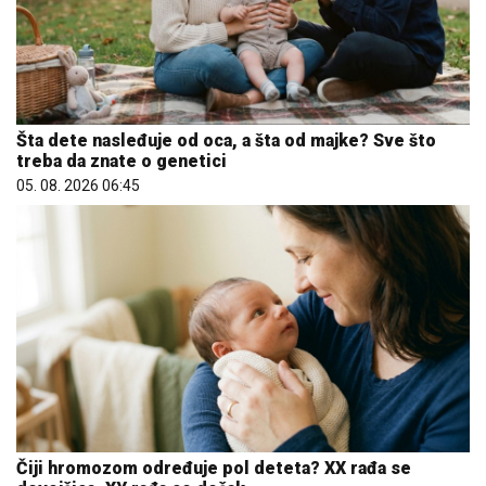
Šta dete nasleđuje od oca, a šta od majke? Sve što
treba da znate o genetici
05. 08. 2026 06:45
Čiji hromozom određuje pol deteta? XX rađa se