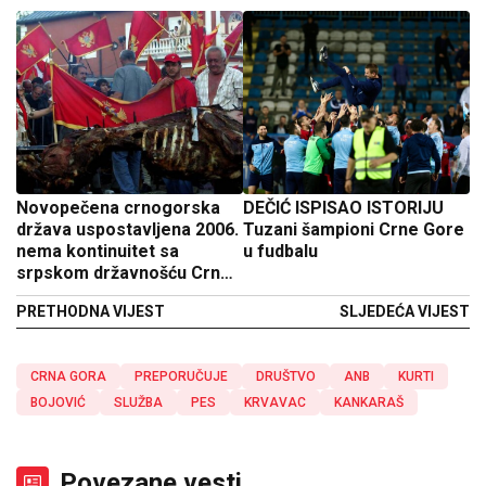
Novopečena crnogorska
DEČIĆ ISPISAO ISTORIJU
država uspostavljena 2006.
Tuzani šampioni Crne Gore
nema kontinuitet sa
u fudbalu
srpskom državnošću Crne
Gore
PRETHODNA VIJEST
SLJEDEĆA VIJEST
CRNA GORA
PREPORUČUJE
DRUŠTVO
ANB
KURTI
BOJOVIĆ
SLUŽBA
PES
KRVAVAC
KANKARAŠ
Povezane vesti