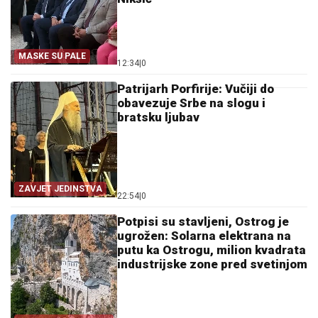
MASKE SU PALE
12:34
|
0
Patrijarh Porfirije: Vučiji do
obavezuje Srbe na slogu i
bratsku ljubav
ZAVJET JEDINSTVA
22:54
|
0
Potpisi su stavljeni, Ostrog je
ugrožen: Solarna elektrana na
putu ka Ostrogu, milion kvadrata
industrijske zone pred svetinjom