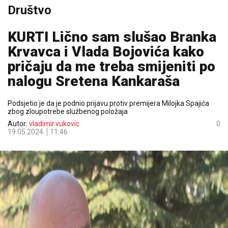
Društvo
KURTI Lično sam slušao Branka
Krvavca i Vlada Bojovića kako
pričaju da me treba smijeniti po
nalogu Sretena Kankaraša
Podsjetio je da je podnio prijavu protiv premijera Milojka Spajića
zbog zloupotrebe službenog položaja
Autor:
vladimir.vukovic
0
19.05.2024.
11:46