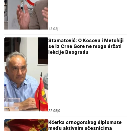
13:03
|
1
Stamatović: O Kosovu i Metohiji
se iz Crne Gore ne mogu držati
lekcije Beogradu
22:08
|
0
Kćerka crnogorskog diplomate
među aktivnim učesnicima