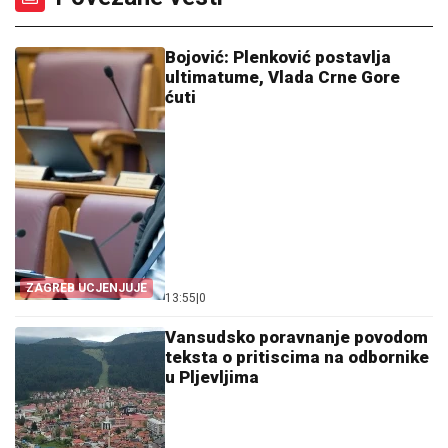
Bojović: Plenković postavlja
ultimatume, Vlada Crne Gore
ćuti
ZAGREB UCJENJUJE
13:55
|
0
Vansudsko poravnanje povodom
teksta o pritiscima na odbornike
u Pljevljima