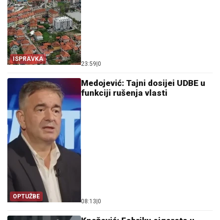
ISPRAVKA
23:59
|
0
Medojević: Tajni dosijei UDBE u
funkciji rušenja vlasti
OPTUŽBE
08:13
|
0