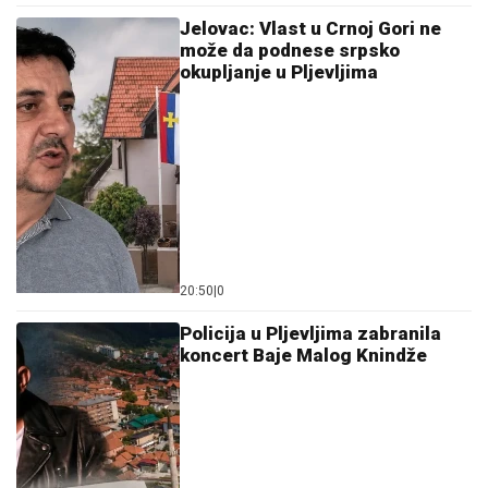
Jelovac: Vlast u Crnoj Gori ne
može da podnese srpsko
okupljanje u Pljevljima
20:50
|
0
Policija u Pljevljima zabranila
koncert Baje Malog Knindže