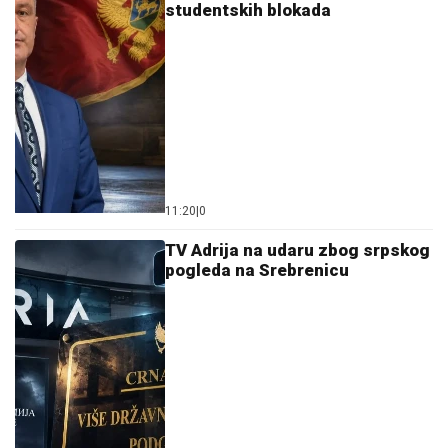
studentskih blokada
11:20
|
0
TV Adrija na udaru zbog srpskog
pogleda na Srebrenicu