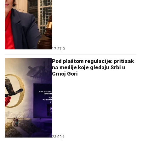
17:27
|
0
Pod plaštom regulacije: pritisak
na medije koje gledaju Srbi u
Crnoj Gori
23:09
|
1