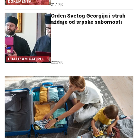
DOKUMENTA
21:17
|
0
OTKRIVAJU
Orden Svetog Georgija i strah
aždaje od srpske sabornosti
DUALIZAM KAO PUT
22:29
|
0
IZ SRPSTVA