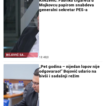
Knežević: Fabriku cigareta u
Mojkovcu papirom snabdeva
generalni sekretar PES-a
BOJOVIĆ SA
18:48
|
0
PIRLITORA
„Pet godina – nijedan lopov nije
odgovarao!“ Bojović udario na
bivši i sadašnji režim