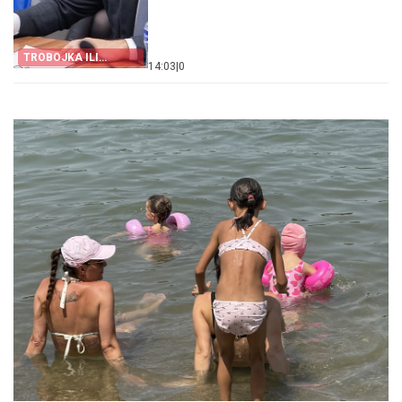
TROBOJKA ILI
14:03
|
0
FOTELJE