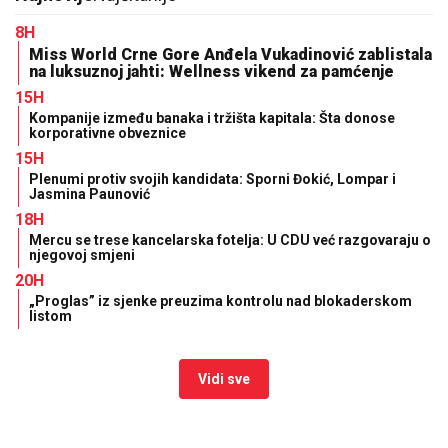
8H
Miss World Crne Gore Anđela Vukadinović zablistala
na luksuznoj jahti: Wellness vikend za pamćenje
15H
Kompanije između banaka i tržišta kapitala: Šta donose
korporativne obveznice
15H
Plenumi protiv svojih kandidata: Sporni Đokić, Lompar i
Jasmina Paunović
18H
Mercu se trese kancelarska fotelja: U CDU već razgovaraju o
njegovoj smjeni
20H
„Proglas” iz sjenke preuzima kontrolu nad blokaderskom
listom
Vidi sve