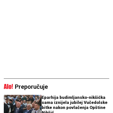
Preporučuje
Eparhija budimljansko-nikšićka
sama iznijela jubilej Vučedolske
bitke nakon povlačenja Opštine
Nikšić