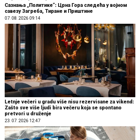
Сазнања „Политике”: Црна Гора следећа у војном
савезу Загреба, Тиране и Приштине
07. 08. 2026 09:14
Letnje večeri u gradu više nisu rezervisane za vikend:
Zašto sve više ljudi bira večeru koja se spontano
pretvori u druženje
23. 07. 2026 12:47