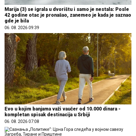
Marija (3) se igrala u dvorištu i samo je nestala: Posle
42 godine otac je pronašao, zanemeo je kada je saznao
gde je bila
06. 08. 2026 09:39
Evo u kojim banjama važi vaučer od 10.000 dinara -
kompletan spisak destinacija u Srbiji
06. 08. 2026 07:08