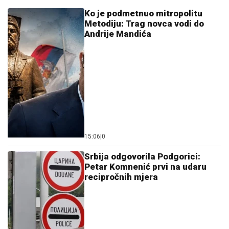
Ko je podmetnuo mitropolitu
Metodiju: Trag novca vodi do
Andrije Mandića
15:06
|
0
Srbija odgovorila Podgorici:
Petar Komnenić prvi na udaru
recipročnih mjera