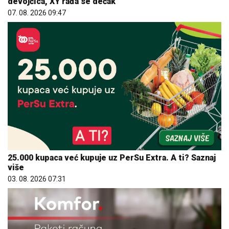
devojčica, XY rađa se dečak
07. 08. 2026 09:47
25.000 kupaca već kupuje uz PerSu Extra. A ti? Saznaj
više
03. 08. 2026 07:31