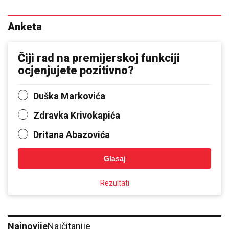
Anketa
Čiji rad na premijerskoj funkciji
ocjenjujete pozitivno?
Duška Markovića
Zdravka Krivokapića
Dritana Abazovića
Glasaj
Rezultati
Najnovije
Najčitanije