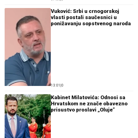
Vuković: Srbi u crnogorskoj
vlasti postali saučesnici u
ponižavanju sopstvenog naroda
13:01
|
0
Kabinet Milatovića: Odnosi sa
Hrvatskom ne znače obavezno
prisustvo proslavi „Oluje”