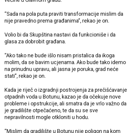
“Sada na pola puta praviti transformacije mislim da
nije pravedno prema građanima”, rekao je on.
Volio bi da Skupština nastavi da funkcioniše i da
glasa za dobrobit građana.
“Ako tako ne bude išlo nisam pristalica da ikoga
molim, da se bavim ucjenama. Ako bude tako idemo
na prinudnu upravu, ali jasna je poruka, grad neće
stati”, rekao je on.
Kada je riječ o izgradnji postrojenja za prečišćavanje
otpadnih voda u Botunu, kazao je da očekuje nove
probleme i opstrukcije, ali smatra da je vrlo važno da
je gradilište otpečaćeno, te da su se sve
nepravilnosti mogle otkloniti u hodu.
“Mislim da gradilište u Botunu nije poligon na kom