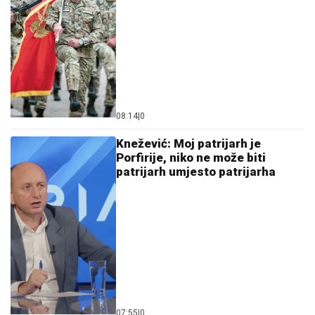
08:14
|
0
Knežević: Moj patrijarh je
Porfirije, niko ne može biti
patrijarh umjesto patrijarha
07:55
|
0