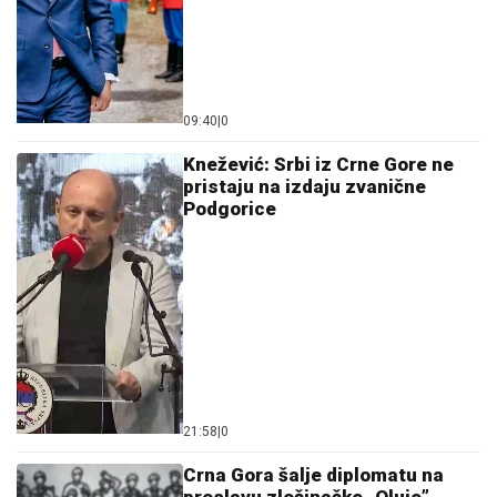
09:40
|
0
Knežević: Srbi iz Crne Gore ne
pristaju na izdaju zvanične
Podgorice
21:58
|
0
Crna Gora šalje diplomatu na
proslavu zločinačke „Oluje”