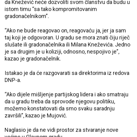
da Knežević neće dozvoliti svom članstvu da budu u
istom timu “sa tako kompromitovanim
gradonačelnikom”.
“Ako ne bude reagovao on, reagovaću ja, jer ja sam
taj koji je odgovoran. U gradu se mora znati čiju riječ
slušate ili gradonačelnika ili Milana Kneževića. Jedno
je sa drugim je u koliziji, odnosno, nespojivo je”,
kazao je gradonačelnik.
Istakao je da će razgovarati sa direktorima iz redova
DNP-a.
“Ako dijele mišljenje partijskog lidera i ako smatraju
da u gradu treba da sprovode njegovu politiku,
možemo konstatovati da smo svaku saradnju
završili”, kazao je Mujović.
Naglasio je da ne vidi prostor za stvaranje nove
većine u Glavnom gradu.