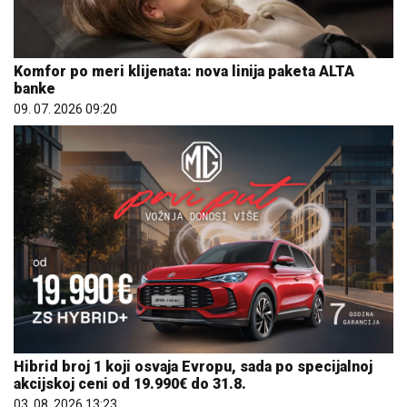
Komfor po meri klijenata: nova linija paketa ALTA
banke
09. 07. 2026 09:20
Hibrid broj 1 koji osvaja Evropu, sada po specijalnoj
akcijskoj ceni od 19.990€ do 31.8.
03. 08. 2026 13:23