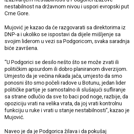
nestabilnost na državnom nivou i uspori evropski put
Crne Gore.
Mujović je kazao da će razgovarati sa direktorima iz
DNP-a i ukoliko se ispostavi da dijele mišljenje sa
svojim liderom u vezi sa Podgoricom, svaka saradnja
biće završena.
“U Podgorici se desilo nešto što se može zvati ili
političkim apsurdom ili dobro planiranom diverzijom.
Umjesto da je većina nikada jača, umjesto da smo
ponosni što smo počeli radove u Botunu, jedan lider
političke partije je samostalno ili slušajući sufliranje
sa strane odlučio da sve to baci pod noge, razbije, da
opoziciju vrati na velika vrata, da joj vrati kontrolnu
funkciju u ruke i vrati u stanje nestabilnosti”, kazao je
Mujović.
Naveo je da je Podgorica žilava i da pokušaj