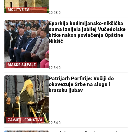
MOLITVE ZA
20:58
|
0
ZDRAVLJE I USPJEH
Eparhija budimljansko-nikšićka
sama iznijela jubilej Vučedolske
bitke nakon povlačenja Opštine
Nikšić
MASKE SU PALE
12:34
|
0
Patrijarh Porfirije: Vučiji do
obavezuje Srbe na slogu i
bratsku ljubav
ZAVJET JEDINSTVA
22:54
|
0