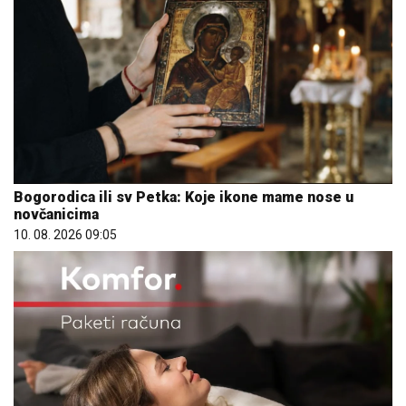
Bogorodica ili sv Petka: Koje ikone mame nose u
novčanicima
10. 08. 2026 09:05