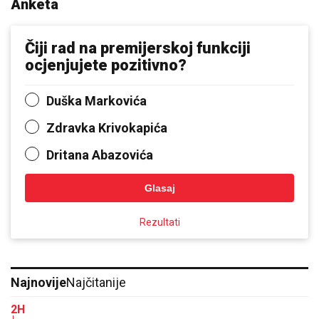
Anketa
Čiji rad na premijerskoj funkciji
ocjenjujete pozitivno?
Duška Markovića
Zdravka Krivokapića
Dritana Abazovića
Glasaj
Rezultati
Najnovije
Najčitanije
2H