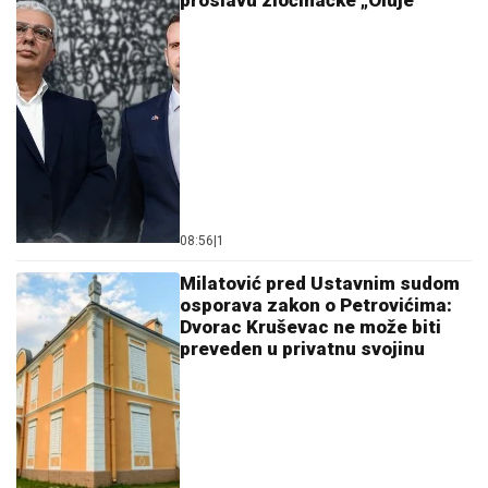
08:56
|
1
Milatović pred Ustavnim sudom
osporava zakon o Petrovićima:
Dvorac Kruševac ne može biti
preveden u privatnu svojinu