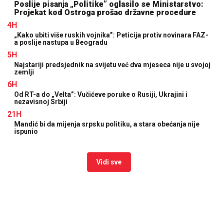
Poslije pisanja „Politike” oglasilo se Ministarstvo:
Projekat kod Ostroga prošao državne procedure
4H
„Kako ubiti više ruskih vojnika”: Peticija protiv novinara FAZ-
a poslije nastupa u Beogradu
5H
Najstariji predsjednik na svijetu već dva mjeseca nije u svojoj
zemlji
6H
Od RT-a do „Velta”: Vučićeve poruke o Rusiji, Ukrajini i
nezavisnoj Srbiji
21H
Mandić bi da mijenja srpsku politiku, a stara obećanja nije
ispunio
Vidi sve