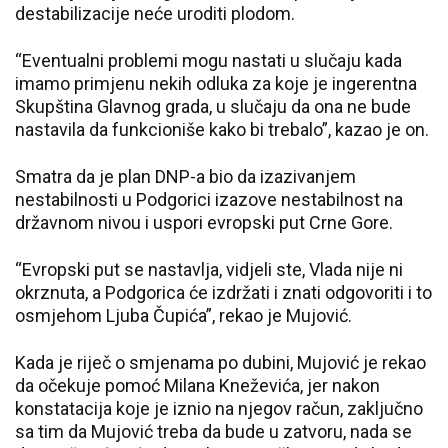
destabilizacije neće uroditi plodom.
“Eventualni problemi mogu nastati u slučaju kada
imamo primjenu nekih odluka za koje je ingerentna
Skupština Glavnog grada, u slučaju da ona ne bude
nastavila da funkcioniše kako bi trebalo”, kazao je on.
Smatra da je plan DNP-a bio da izazivanjem
nestabilnosti u Podgorici izazove nestabilnost na
državnom nivou i uspori evropski put Crne Gore.
“Evropski put se nastavlja, vidjeli ste, Vlada nije ni
okrznuta, a Podgorica će izdržati i znati odgovoriti i to
osmjehom Ljuba Čupića”, rekao je Mujović.
Kada je riječ o smjenama po dubini, Mujović je rekao
da očekuje pomoć Milana Kneževića, jer nakon
konstatacija koje je iznio na njegov račun, zaključno
sa tim da Mujović treba da bude u zatvoru, nada se