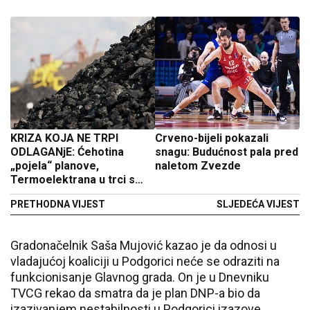
KRIZA KOJA NE TRPI
Crveno-bijeli pokazali
ODLAGANjE: Ćehotina
snagu: Budućnost pala pred
„pojela“ planove,
naletom Zvezde
Termoelektrana u trci s
vremenom
PRETHODNA VIJEST
SLJEDEĆA VIJEST
Gradonačelnik Saša Mujović kazao je da odnosi u
vladajućoj koaliciji u Podgorici neće se odraziti na
funkcionisanje Glavnog grada. On je u Dnevniku
TVCG rekao da smatra da je plan DNP-a bio da
izazivanjem nestabilnosti u Podgorici izazove