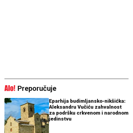
Preporučuje
Eparhija budimljansko-nikšićka:
Aleksandru Vučiću zahvalnost
za podršku crkvenom i narodnom
jedinstvu