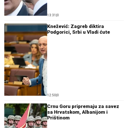
13:31
|
0
Knežević: Zagreb diktira
Podgorici, Srbi u Vladi ćute
12:50
|
0
Crnu Goru pripremaju za savez
sa Hrvatskom, Albanijom i
Prištinom