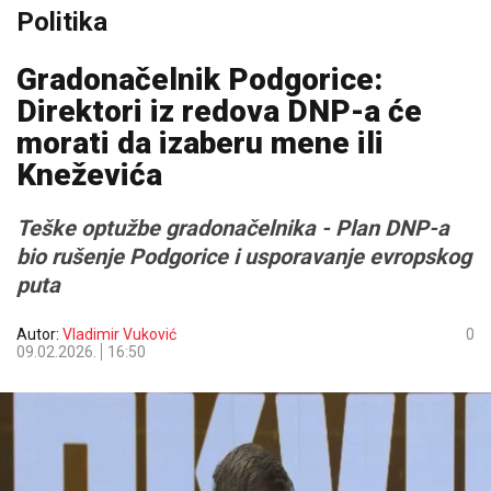
Politika
Gradonačelnik Podgorice:
Direktori iz redova DNP-a će
morati da izaberu mene ili
Kneževića
Teške optužbe gradonačelnika - Plan DNP-a
bio rušenje Podgorice i usporavanje evropskog
puta
Autor:
Vladimir Vuković
0
09.02.2026.
16:50