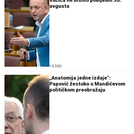
avgusta
14:30
|
0
„Anatomija jedne izdaje”:
Papović žestoko o Mandićevom
političkom preobražaju